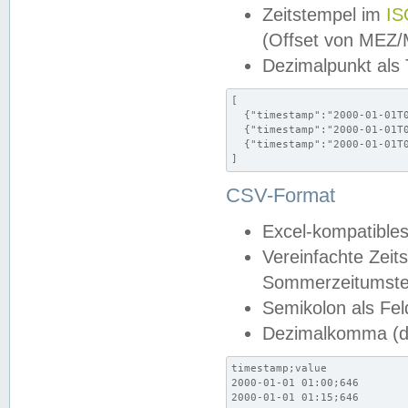
Zeitstempel im
IS
(Offset von MEZ
Dezimalpunkt als
[

  {"timestamp":"2000-01-01T0
  {"timestamp":"2000-01-01T0
  {"timestamp":"2000-01-01T0
]
CSV-Format
Excel-kompatibles
Vereinfachte Zeit
Sommerzeitumstel
Semikolon als Fel
Dezimalkomma (de
timestamp;value

2000-01-01 01:00;646

2000-01-01 01:15;646
