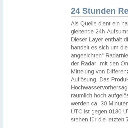
24 Stunden R
Als Quelle dient ein n
gleitende 24h-Aufsum
Dieser Layer enthält
handelt es sich um di
angeeichten“ Radarnie
der Radar- mit den O
Mittelung von Differe
Auflösung. Das Produk
Hochwasservorhersagez
räumlich hoch aufgelö
werden ca. 30 Minuten
UTC ist gegen 0130 UTC
stehen für die letzten