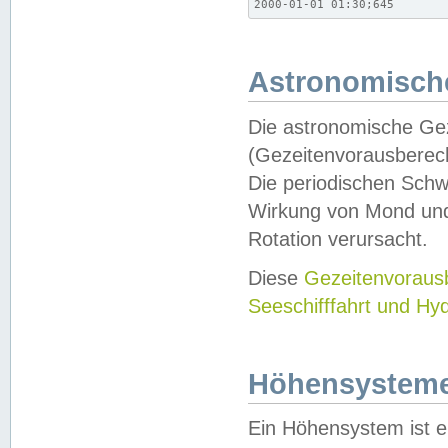
2000-01-01 01:30;645
Astronomische
Die astronomische Gez
(Gezeitenvorausberec
Die periodischen Schw
Wirkung von Mond und
Rotation verursacht.
Diese
Gezeitenvorau
Seeschifffahrt und Hy
Höhensystem
Ein Höhensystem ist e