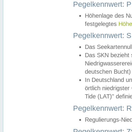
Pegelkennwert: 
Höhenlage des Nul
festgelegtes
Höhe
Pegelkennwert: 
Das Seekartennull
Das SKN bezieht s
Niedrigwassererei
deutschen Bucht) 
In Deutschland un
örtlich niedrigst
Tide (LAT)" definie
Pegelkennwert:
Regulierungs-Nie
Pegelkennwert: Z