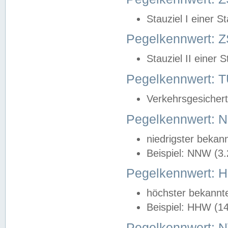
Stauziel I einer S
Pegelkennwert: Z
Stauziel II einer 
Pegelkennwert:
Verkehrsgesichert
Pegelkennwert:
niedrigster bekan
Beispiel: NNW (3
Pegelkennwert:
höchster bekannt
Beispiel: HHW (1
Pegelkennwert: 