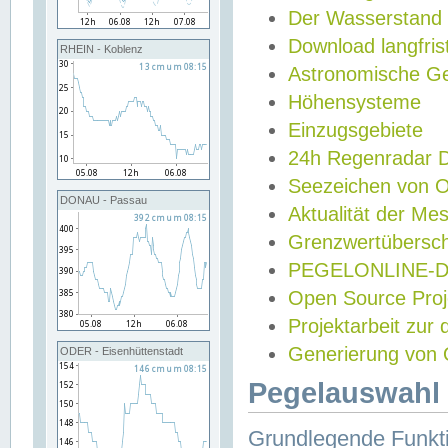
Der Wasserstand
Download langfris
RHEIN - Koblenz
Astronomische Gez
Höhensysteme
Einzugsgebiete
24h Regenradar
Seezeichen von 
DONAU - Passau
Aktualität der Me
Grenzwertübersch
PEGELONLINE-Di
Open Source Projek
Projektarbeit zur
Generierung von 
ODER - Eisenhüttenstadt
Pegelauswahl 
Grundlegende Funkti