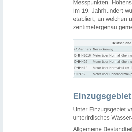
Messpunkten. Höhensy
Im 19. Jahrhundert wu
etabliert, an welchen 
zentimetergenau gem
Deutschland
Höhennetz
Bezeichnung
DHHN2016
Meter über Normalhöhennul
DHHN92
Meter über Normalhöhennul
DHHN12
Meter über Normalnull (m. 
SNN76
Meter über Höhennormal (m
Einzugsgebiet
Unter Einzugsgebiet v
unterirdisches Wasser
Allgemeine Bestandtei