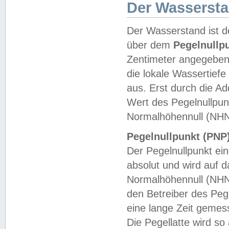
Der Wasserst
Der Wasserstand ist d
über dem
Pegelnullp
Zentimeter angegeben
die lokale Wassertie
aus. Erst durch die A
Wert des Pegelnullpun
Normalhöhennull (NHN
Pegelnullpunkt (PNP)
Der Pegelnullpunkt ei
absolut und wird auf
Normalhöhennull (NHN
den Betreiber des Pege
eine lange Zeit geme
Die Pegellatte wird s