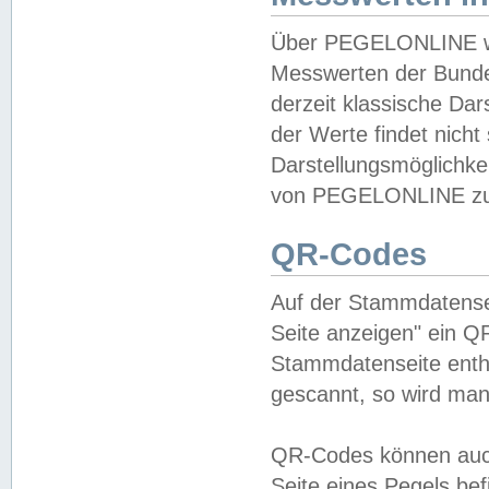
Über PEGELONLINE wer
Messwerten der Bundes
derzeit klassische Da
der Werte findet nicht 
Darstellungsmöglichkei
von PEGELONLINE zu 
QR-Codes
Auf der Stammdatensei
Seite anzeigen" ein Q
Stammdatenseite enthä
gescannt, so wird man
QR-Codes können auc
Seite eines Pegels be