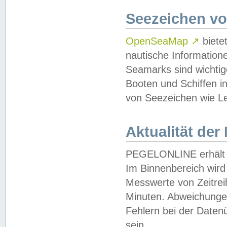
Seezeichen v
OpenSeaMap
↗
biete
nautische Information
Seamarks sind wichtig
Booten und Schiffen i
von Seezeichen wie Le
Aktualität der
PEGELONLINE erhält u
Im Binnenbereich wird 
Messwerte von Zeitreih
Minuten. Abweichungen
Fehlern bei der Daten
sein.