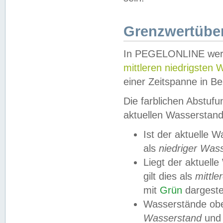
Grenzwertüber
In PEGELONLINE werde
mittleren niedrigsten
einer Zeitspanne in Be
Die farblichen Abstuf
aktuellen Wasserstand
Ist der aktuelle 
als
niedriger Was
Liegt der aktue
gilt dies als
mittle
mit
Grün
dargestel
Wasserstände obe
Wasserstand
und