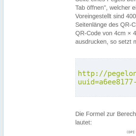
Tab öffnen", welcher 
Voreingestellt sind 4
Seitenlänge des QR-C
QR-Code von 4cm × 4c
ausdrucken, so setzt 
http://pegelo
uuid=a6ee8177
Die Formel zur Berech
lautet:
			(DPI × Druckkantenlänge in cm) ÷ 2,54 = Kantenlänge in Pixel
