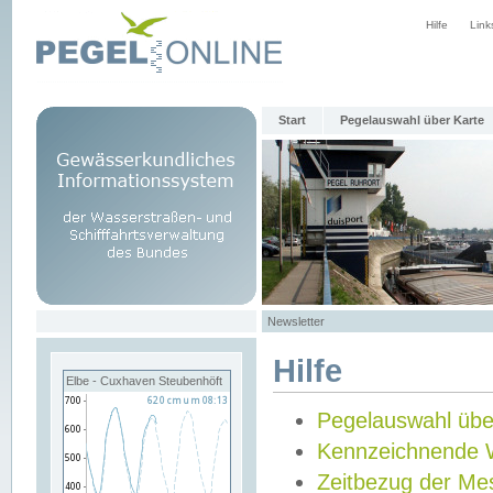
Hilfe
Link
Start
Pegelauswahl über Karte
Newsletter
Hilfe
Elbe - Cuxhaven Steubenhöft
Pegelauswahl übe
Kennzeichnende 
Zeitbezug der Me