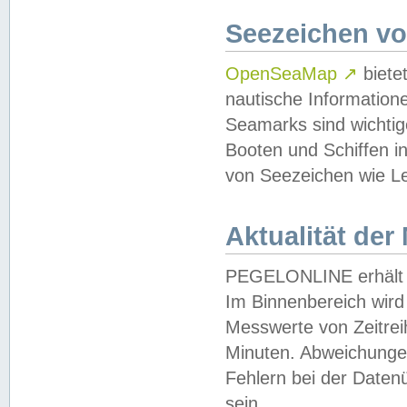
Seezeichen v
OpenSeaMap
↗
biete
nautische Information
Seamarks sind wichtig
Booten und Schiffen i
von Seezeichen wie Le
Aktualität der
PEGELONLINE erhält u
Im Binnenbereich wird 
Messwerte von Zeitreih
Minuten. Abweichungen
Fehlern bei der Daten
sein.