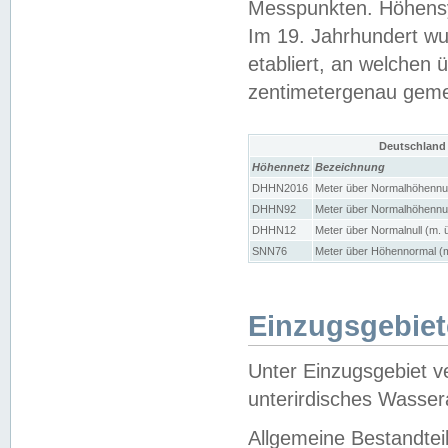
Messpunkten. Höhensy
Im 19. Jahrhundert wu
etabliert, an welchen 
zentimetergenau gem
Deutschland
Höhennetz
Bezeichnung
DHHN2016
Meter über Normalhöhennul
DHHN92
Meter über Normalhöhennul
DHHN12
Meter über Normalnull (m. 
SNN76
Meter über Höhennormal (m
Einzugsgebiet
Unter Einzugsgebiet v
unterirdisches Wasser
Allgemeine Bestandtei