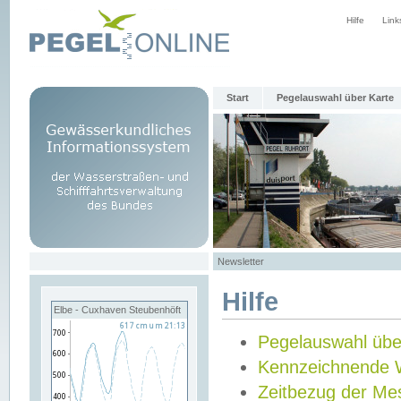
Hilfe
Link
Start
Pegelauswahl über Karte
Newsletter
Hilfe
Elbe - Cuxhaven Steubenhöft
Pegelauswahl übe
Kennzeichnende 
Zeitbezug der Me