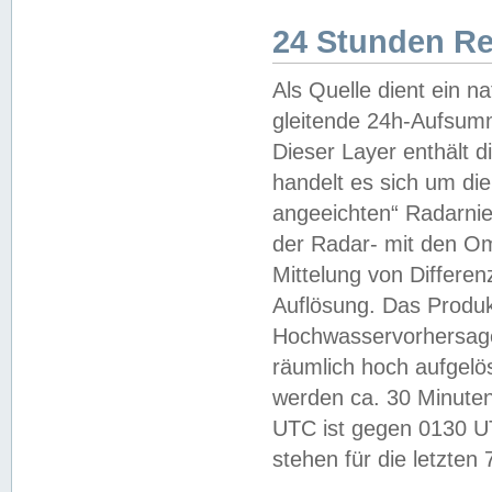
24 Stunden R
Als Quelle dient ein n
gleitende 24h-Aufsum
Dieser Layer enthält
handelt es sich um di
angeeichten“ Radarnie
der Radar- mit den O
Mittelung von Differe
Auflösung. Das Produk
Hochwasservorhersagez
räumlich hoch aufgelö
werden ca. 30 Minuten
UTC ist gegen 0130 UTC
stehen für die letzten