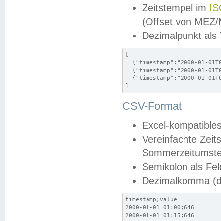
Zeitstempel im
IS
(Offset von MEZ
Dezimalpunkt als
[

  {"timestamp":"2000-01-01T0
  {"timestamp":"2000-01-01T0
  {"timestamp":"2000-01-01T0
]
CSV-Format
Excel-kompatibles
Vereinfachte Zeit
Sommerzeitumstel
Semikolon als Fel
Dezimalkomma (de
timestamp;value

2000-01-01 01:00;646

2000-01-01 01:15;646
