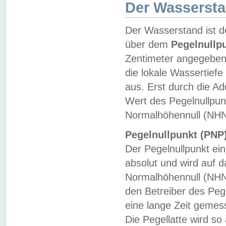
Der Wasserst
Der Wasserstand ist d
über dem
Pegelnullp
Zentimeter angegeben
die lokale Wassertie
aus. Erst durch die A
Wert des Pegelnullpun
Normalhöhennull (NHN
Pegelnullpunkt (PNP)
Der Pegelnullpunkt ei
absolut und wird auf
Normalhöhennull (NHN
den Betreiber des Pege
eine lange Zeit geme
Die Pegellatte wird s