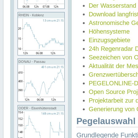
Der Wasserstand
Download langfris
RHEIN - Koblenz
Astronomische Gez
Höhensysteme
Einzugsgebiete
24h Regenradar
Seezeichen von 
DONAU - Passau
Aktualität der Me
Grenzwertübersch
PEGELONLINE-Di
Open Source Projek
Projektarbeit zur
Generierung von 
ODER - Eisenhüttenstadt
Pegelauswahl 
Grundlegende Funkti