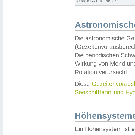
2000-01-01 01:30;645
Astronomische
Die astronomische Gez
(Gezeitenvorausberec
Die periodischen Schw
Wirkung von Mond und
Rotation verursacht.
Diese
Gezeitenvorau
Seeschifffahrt und Hy
Höhensystem
Ein Höhensystem ist e