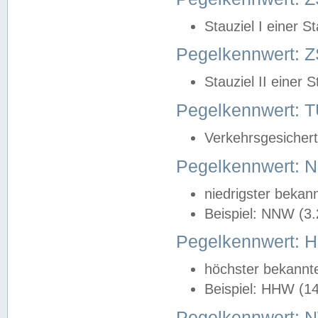
Stauziel I einer S
Pegelkennwert: Z
Stauziel II einer 
Pegelkennwert:
Verkehrsgesichert
Pegelkennwert:
niedrigster bekan
Beispiel: NNW (3
Pegelkennwert:
höchster bekannt
Beispiel: HHW (1
Pegelkennwert: 