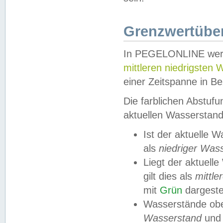
Grenzwertüber
In PEGELONLINE werde
mittleren niedrigsten
einer Zeitspanne in Be
Die farblichen Abstuf
aktuellen Wasserstand
Ist der aktuelle 
als
niedriger Was
Liegt der aktue
gilt dies als
mittle
mit
Grün
dargestel
Wasserstände obe
Wasserstand
und