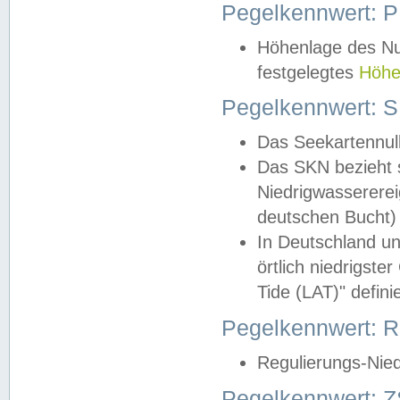
Pegelkennwert: 
Höhenlage des Nul
festgelegtes
Höhe
Pegelkennwert: 
Das Seekartennull
Das SKN bezieht s
Niedrigwassererei
deutschen Bucht) 
In Deutschland un
örtlich niedrigst
Tide (LAT)" definie
Pegelkennwert:
Regulierungs-Nie
Pegelkennwert: Z