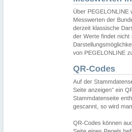
Über PEGELONLINE wer
Messwerten der Bundes
derzeit klassische Da
der Werte findet nicht 
Darstellungsmöglichkei
von PEGELONLINE zu 
QR-Codes
Auf der Stammdatensei
Seite anzeigen" ein Q
Stammdatenseite enthä
gescannt, so wird man
QR-Codes können auc
Seite eines Pegels be