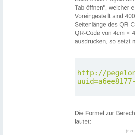
Tab öffnen", welcher 
Voreingestellt sind 4
Seitenlänge des QR-C
QR-Code von 4cm × 4c
ausdrucken, so setzt 
http://pegelo
uuid=a6ee8177
Die Formel zur Berech
lautet:
			(DPI × Druckkantenlänge in cm) ÷ 2,54 = Kantenlänge in Pixel
