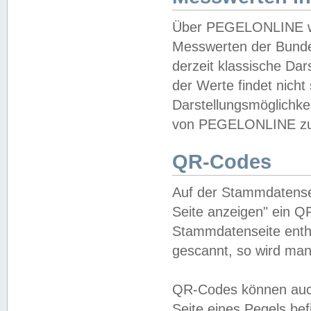
Über PEGELONLINE wer
Messwerten der Bundes
derzeit klassische Da
der Werte findet nicht 
Darstellungsmöglichkei
von PEGELONLINE zu 
QR-Codes
Auf der Stammdatensei
Seite anzeigen" ein Q
Stammdatenseite enthä
gescannt, so wird man
QR-Codes können auc
Seite eines Pegels be