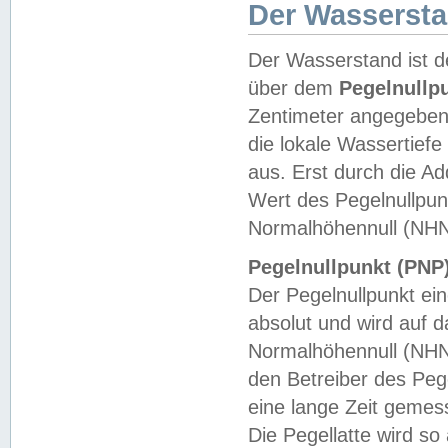
Der Wasserst
Der Wasserstand ist d
über dem
Pegelnullp
Zentimeter angegeben
die lokale Wassertie
aus. Erst durch die A
Wert des Pegelnullpun
Normalhöhennull (NHN
Pegelnullpunkt (PNP)
Der Pegelnullpunkt ei
absolut und wird auf
Normalhöhennull (NHN
den Betreiber des Pege
eine lange Zeit geme
Die Pegellatte wird s