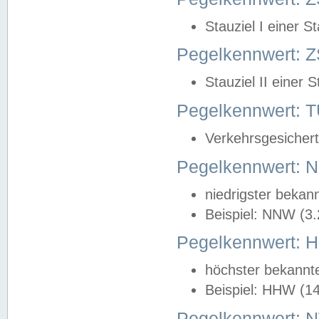
Stauziel I einer S
Pegelkennwert: Z
Stauziel II einer 
Pegelkennwert:
Verkehrsgesichert
Pegelkennwert:
niedrigster bekan
Beispiel: NNW (3
Pegelkennwert:
höchster bekannt
Beispiel: HHW (1
Pegelkennwert: 