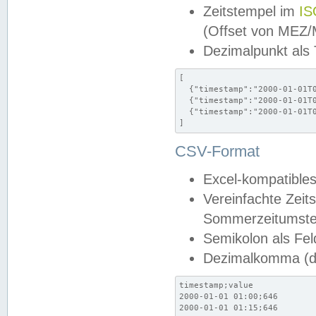
Zeitstempel im
IS
(Offset von MEZ
Dezimalpunkt als
[

  {"timestamp":"2000-01-01T0
  {"timestamp":"2000-01-01T0
  {"timestamp":"2000-01-01T0
]
CSV-Format
Excel-kompatibles
Vereinfachte Zeit
Sommerzeitumstel
Semikolon als Fel
Dezimalkomma (de
timestamp;value

2000-01-01 01:00;646

2000-01-01 01:15;646
