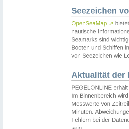
Seezeichen v
OpenSeaMap
↗
biete
nautische Information
Seamarks sind wichtig
Booten und Schiffen i
von Seezeichen wie Le
Aktualität der
PEGELONLINE erhält u
Im Binnenbereich wird 
Messwerte von Zeitreih
Minuten. Abweichungen
Fehlern bei der Daten
sein.