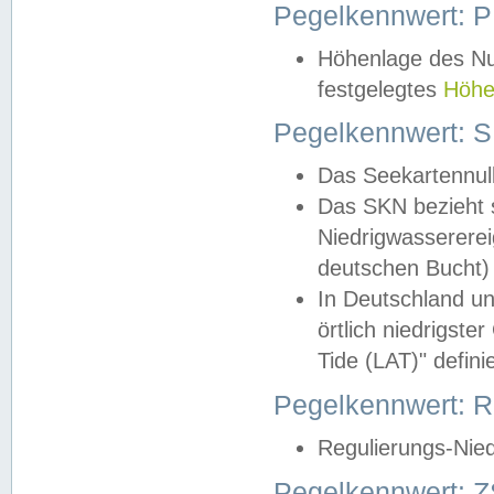
Pegelkennwert: 
Höhenlage des Nul
festgelegtes
Höhe
Pegelkennwert: 
Das Seekartennull
Das SKN bezieht s
Niedrigwassererei
deutschen Bucht) 
In Deutschland un
örtlich niedrigst
Tide (LAT)" definie
Pegelkennwert:
Regulierungs-Nie
Pegelkennwert: Z