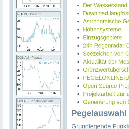
Der Wasserstand
Download langfris
RHEIN - Koblenz
Astronomische Gez
Höhensysteme
Einzugsgebiete
24h Regenradar
Seezeichen von 
DONAU - Passau
Aktualität der Me
Grenzwertübersch
PEGELONLINE-Di
Open Source Projek
Projektarbeit zur
Generierung von 
ODER - Eisenhüttenstadt
Pegelauswahl 
Grundlegende Funkti