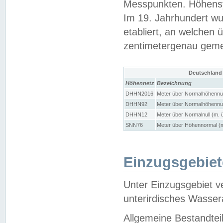
Messpunkten. Höhensy
Im 19. Jahrhundert wu
etabliert, an welchen 
zentimetergenau gem
Deutschland
Höhennetz
Bezeichnung
DHHN2016
Meter über Normalhöhennul
DHHN92
Meter über Normalhöhennul
DHHN12
Meter über Normalnull (m. 
SNN76
Meter über Höhennormal (m
Einzugsgebiet
Unter Einzugsgebiet v
unterirdisches Wasser
Allgemeine Bestandtei