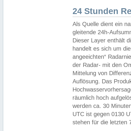
24 Stunden R
Als Quelle dient ein n
gleitende 24h-Aufsum
Dieser Layer enthält
handelt es sich um di
angeeichten“ Radarnie
der Radar- mit den O
Mittelung von Differe
Auflösung. Das Produk
Hochwasservorhersagez
räumlich hoch aufgelö
werden ca. 30 Minuten
UTC ist gegen 0130 UTC
stehen für die letzten