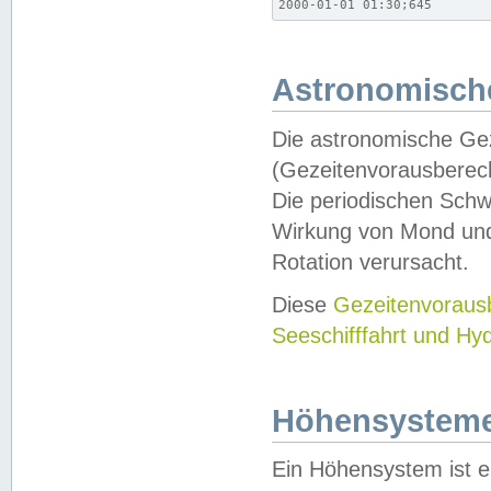
2000-01-01 01:30;645
Astronomische
Die astronomische Gez
(Gezeitenvorausberec
Die periodischen Schw
Wirkung von Mond und
Rotation verursacht.
Diese
Gezeitenvorau
Seeschifffahrt und Hy
Höhensystem
Ein Höhensystem ist e