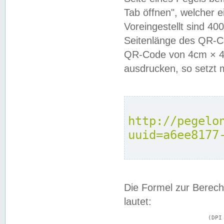
Tab öffnen", welcher 
Voreingestellt sind 4
Seitenlänge des QR-C
QR-Code von 4cm × 4c
ausdrucken, so setzt 
http://pegelo
uuid=a6ee8177
Die Formel zur Berech
lautet:
			(DPI × Druckkantenlänge in cm) ÷ 2,54 = Kantenlänge in Pixel
