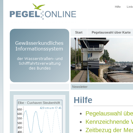
Hilfe
Link
Start
Pegelauswahl über Karte
Newsletter
Hilfe
Elbe - Cuxhaven Steubenhöft
Pegelauswahl übe
Kennzeichnende 
Zeitbezug der Me