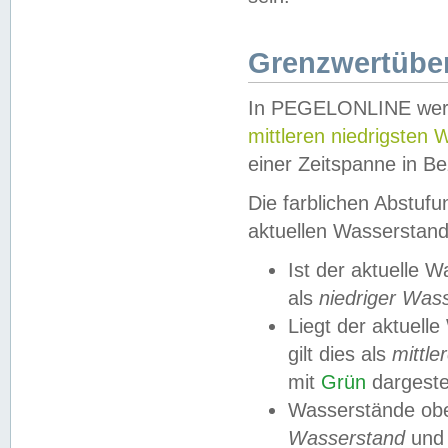
Grenzwertüber
In PEGELONLINE werde
mittleren niedrigsten
einer Zeitspanne in Be
Die farblichen Abstuf
aktuellen Wasserstand
Ist der aktuelle 
als
niedriger Was
Liegt der aktue
gilt dies als
mittle
mit
Grün
dargestel
Wasserstände obe
Wasserstand
und