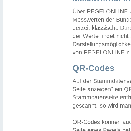
Über PEGELONLINE wer
Messwerten der Bundes
derzeit klassische Da
der Werte findet nicht 
Darstellungsmöglichkei
von PEGELONLINE zu 
QR-Codes
Auf der Stammdatensei
Seite anzeigen" ein Q
Stammdatenseite enthä
gescannt, so wird man
QR-Codes können auc
Seite eines Pegels be