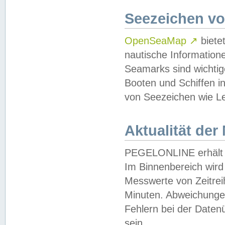
Seezeichen v
OpenSeaMap
↗
biete
nautische Information
Seamarks sind wichtig
Booten und Schiffen i
von Seezeichen wie Le
Aktualität der
PEGELONLINE erhält u
Im Binnenbereich wird 
Messwerte von Zeitreih
Minuten. Abweichungen
Fehlern bei der Daten
sein.