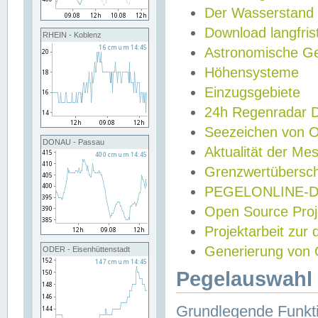
Der Wasserstand
Download langfris
RHEIN - Koblenz
Astronomische Gez
Höhensysteme
Einzugsgebiete
24h Regenradar
Seezeichen von 
DONAU - Passau
Aktualität der Me
Grenzwertübersch
PEGELONLINE-Di
Open Source Projek
Projektarbeit zur
Generierung von 
ODER - Eisenhüttenstadt
Pegelauswahl 
Grundlegende Funkti