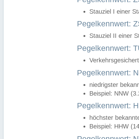
Stauziel I einer S
Pegelkennwert: Z
Stauziel II einer 
Pegelkennwert:
Verkehrsgesichert
Pegelkennwert:
niedrigster bekan
Beispiel: NNW (3
Pegelkennwert:
höchster bekannt
Beispiel: HHW (1
Pegelkennwert: 