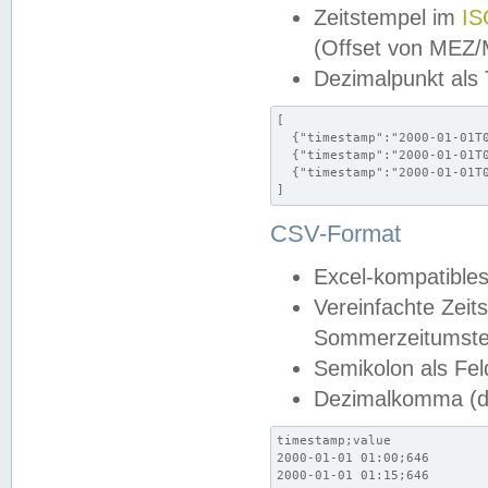
Zeitstempel im
IS
(Offset von MEZ
Dezimalpunkt als
[

  {"timestamp":"2000-01-01T0
  {"timestamp":"2000-01-01T0
  {"timestamp":"2000-01-01T0
]
CSV-Format
Excel-kompatibles
Vereinfachte Zeit
Sommerzeitumstel
Semikolon als Fel
Dezimalkomma (de
timestamp;value

2000-01-01 01:00;646

2000-01-01 01:15;646
