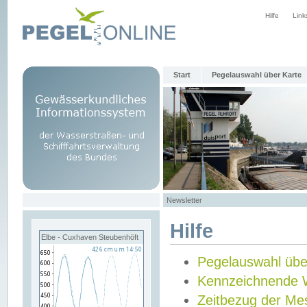
Hilfe
Link
Start
Pegelauswahl über Karte
Newsletter
Hilfe
Elbe - Cuxhaven Steubenhöft
Pegelauswahl übe
Kennzeichnende 
Zeitbezug der Me