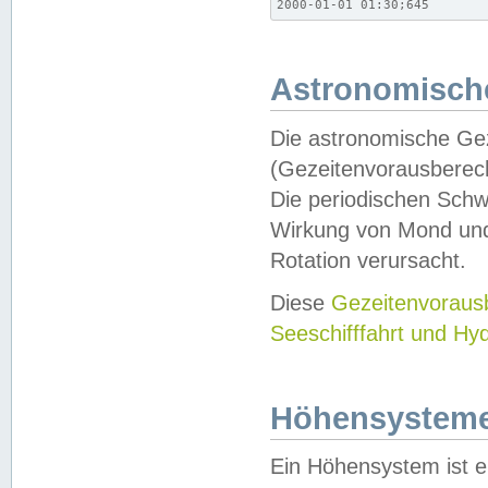
2000-01-01 01:30;645
Astronomische
Die astronomische Gez
(Gezeitenvorausberec
Die periodischen Schw
Wirkung von Mond und
Rotation verursacht.
Diese
Gezeitenvorau
Seeschifffahrt und Hy
Höhensystem
Ein Höhensystem ist e