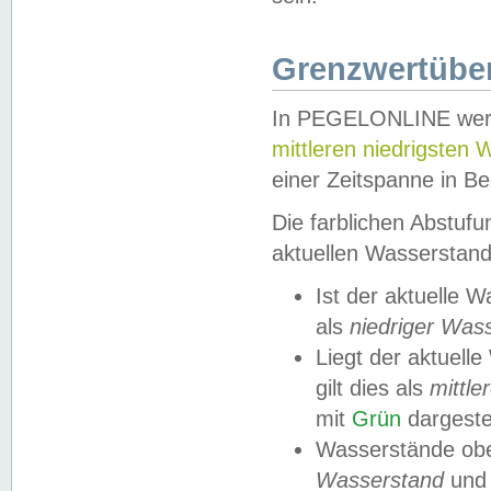
Grenzwertüber
In PEGELONLINE werde
mittleren niedrigsten
einer Zeitspanne in Be
Die farblichen Abstuf
aktuellen Wasserstand
Ist der aktuelle 
als
niedriger Was
Liegt der aktue
gilt dies als
mittle
mit
Grün
dargestel
Wasserstände obe
Wasserstand
und