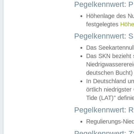
Pegelkennwert: 
Höhenlage des Nul
festgelegtes
Höhe
Pegelkennwert: 
Das Seekartennull
Das SKN bezieht s
Niedrigwassererei
deutschen Bucht) 
In Deutschland un
örtlich niedrigst
Tide (LAT)" definie
Pegelkennwert:
Regulierungs-Nie
Pegelkennwert: Z