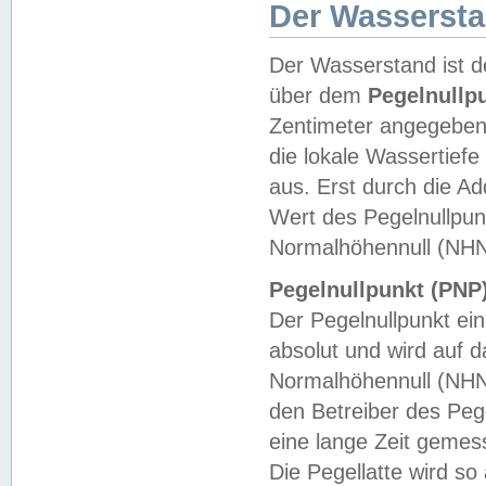
Der Wasserst
Der Wasserstand ist d
über dem
Pegelnullp
Zentimeter angegeben
die lokale Wassertie
aus. Erst durch die A
Wert des Pegelnullpun
Normalhöhennull (NHN
Pegelnullpunkt (PNP)
Der Pegelnullpunkt ei
absolut und wird auf
Normalhöhennull (NHN
den Betreiber des Pege
eine lange Zeit geme
Die Pegellatte wird s