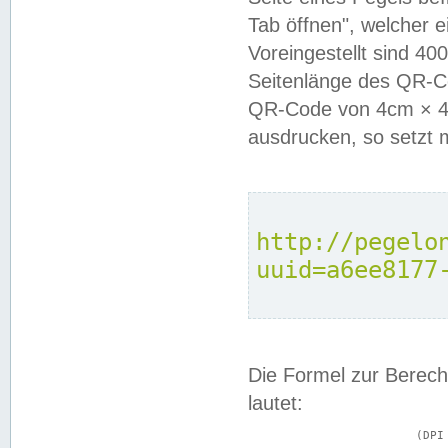
Tab öffnen", welcher 
Voreingestellt sind 4
Seitenlänge des QR-C
QR-Code von 4cm × 4c
ausdrucken, so setzt 
http://pegelo
uuid=a6ee8177
Die Formel zur Berech
lautet:
			(DPI × Druckkantenlänge in cm) ÷ 2,54 = Kantenlänge in Pixel
