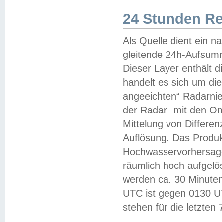
24 Stunden R
Als Quelle dient ein n
gleitende 24h-Aufsum
Dieser Layer enthält
handelt es sich um di
angeeichten“ Radarnie
der Radar- mit den O
Mittelung von Differe
Auflösung. Das Produk
Hochwasservorhersagez
räumlich hoch aufgelö
werden ca. 30 Minuten
UTC ist gegen 0130 UTC
stehen für die letzten