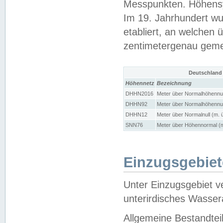
Messpunkten. Höhensy
Im 19. Jahrhundert wu
etabliert, an welchen 
zentimetergenau gem
Deutschland
Höhennetz
Bezeichnung
DHHN2016
Meter über Normalhöhennul
DHHN92
Meter über Normalhöhennul
DHHN12
Meter über Normalnull (m. 
SNN76
Meter über Höhennormal (m
Einzugsgebiet
Unter Einzugsgebiet v
unterirdisches Wasser
Allgemeine Bestandtei