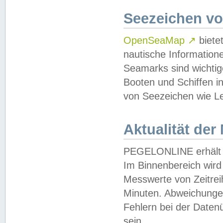
Seezeichen v
OpenSeaMap
↗
biete
nautische Information
Seamarks sind wichtig
Booten und Schiffen i
von Seezeichen wie Le
Aktualität der
PEGELONLINE erhält u
Im Binnenbereich wird 
Messwerte von Zeitreih
Minuten. Abweichungen
Fehlern bei der Daten
sein.