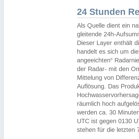
24 Stunden R
Als Quelle dient ein n
gleitende 24h-Aufsum
Dieser Layer enthält
handelt es sich um di
angeeichten“ Radarnie
der Radar- mit den O
Mittelung von Differe
Auflösung. Das Produk
Hochwasservorhersagez
räumlich hoch aufgelö
werden ca. 30 Minuten
UTC ist gegen 0130 UTC
stehen für die letzten