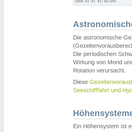
2000-01-01 01:30;645
Astronomische
Die astronomische Gez
(Gezeitenvorausberec
Die periodischen Schw
Wirkung von Mond und
Rotation verursacht.
Diese
Gezeitenvorau
Seeschifffahrt und Hy
Höhensystem
Ein Höhensystem ist e