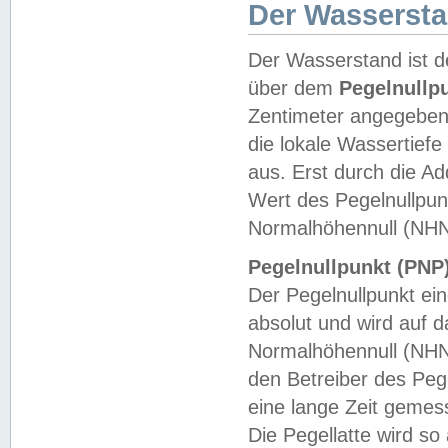
Der Wasserst
Der Wasserstand ist d
über dem
Pegelnullp
Zentimeter angegeben
die lokale Wassertie
aus. Erst durch die A
Wert des Pegelnullpun
Normalhöhennull (NHN
Pegelnullpunkt (PNP)
Der Pegelnullpunkt ei
absolut und wird auf
Normalhöhennull (NHN
den Betreiber des Pege
eine lange Zeit geme
Die Pegellatte wird s