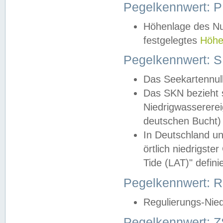
Pegelkennwert: 
Höhenlage des Nul
festgelegtes
Höhe
Pegelkennwert: 
Das Seekartennull
Das SKN bezieht s
Niedrigwassererei
deutschen Bucht) 
In Deutschland un
örtlich niedrigst
Tide (LAT)" definie
Pegelkennwert:
Regulierungs-Nie
Pegelkennwert: Z