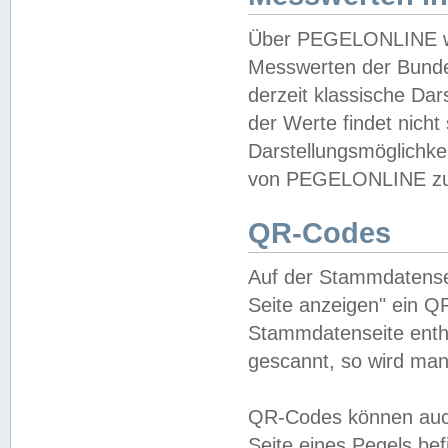
Über PEGELONLINE wer
Messwerten der Bundes
derzeit klassische Da
der Werte findet nicht 
Darstellungsmöglichkei
von PEGELONLINE zu 
QR-Codes
Auf der Stammdatensei
Seite anzeigen" ein Q
Stammdatenseite enthä
gescannt, so wird man
QR-Codes können auc
Seite eines Pegels be