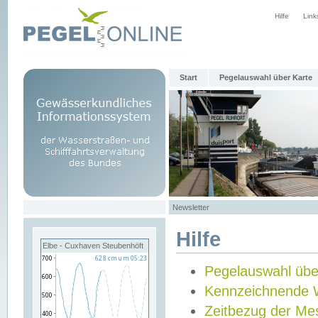
Hilfe
Link
Start
Pegelauswahl über Karte
Newsletter
Hilfe
Elbe - Cuxhaven Steubenhöft
Pegelauswahl übe
Kennzeichnende 
Zeitbezug der Me