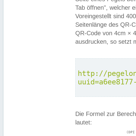
Tab öffnen", welcher 
Voreingestellt sind 4
Seitenlänge des QR-C
QR-Code von 4cm × 4c
ausdrucken, so setzt 
http://pegelo
uuid=a6ee8177
Die Formel zur Berech
lautet:
			(DPI × Druckkantenlänge in cm) ÷ 2,54 = Kantenlänge in Pixel
