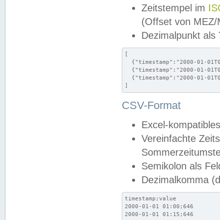
Zeitstempel im
IS
(Offset von MEZ
Dezimalpunkt als
[

  {"timestamp":"2000-01-01T0
  {"timestamp":"2000-01-01T0
  {"timestamp":"2000-01-01T0
]
CSV-Format
Excel-kompatibles
Vereinfachte Zeit
Sommerzeitumstel
Semikolon als Fel
Dezimalkomma (de
timestamp;value

2000-01-01 01:00;646

2000-01-01 01:15;646
