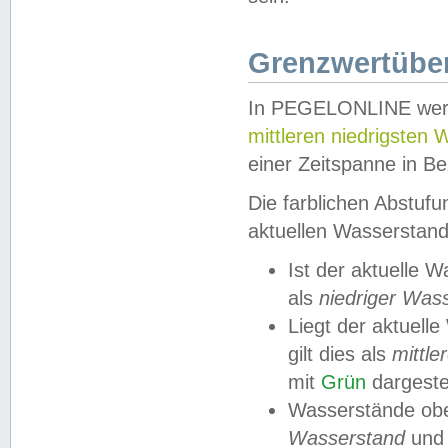
Grenzwertüber
In PEGELONLINE werde
mittleren niedrigsten
einer Zeitspanne in Be
Die farblichen Abstuf
aktuellen Wasserstand
Ist der aktuelle 
als
niedriger Was
Liegt der aktue
gilt dies als
mittle
mit
Grün
dargestel
Wasserstände obe
Wasserstand
und