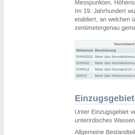
Messpunkten. Höhensy
Im 19. Jahrhundert wu
etabliert, an welchen 
zentimetergenau gem
Deutschland
Höhennetz
Bezeichnung
DHHN2016
Meter über Normalhöhennul
DHHN92
Meter über Normalhöhennul
DHHN12
Meter über Normalnull (m. 
SNN76
Meter über Höhennormal (m
Einzugsgebiet
Unter Einzugsgebiet v
unterirdisches Wasser
Allgemeine Bestandtei