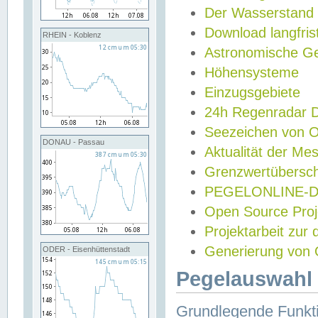
Der Wasserstand
Download langfris
RHEIN - Koblenz
Astronomische Gez
Höhensysteme
Einzugsgebiete
24h Regenradar
Seezeichen von 
DONAU - Passau
Aktualität der Me
Grenzwertübersch
PEGELONLINE-Di
Open Source Projek
Projektarbeit zur
Generierung von 
ODER - Eisenhüttenstadt
Pegelauswahl 
Grundlegende Funkti