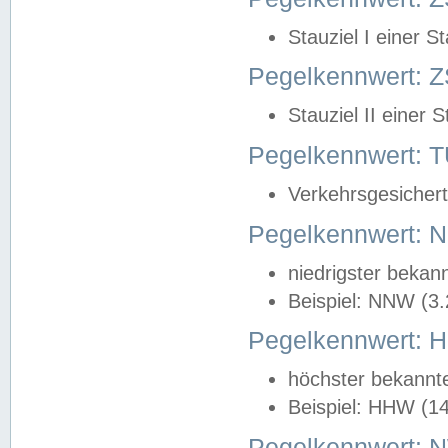
Stauziel I einer S
Pegelkennwert: Z
Stauziel II einer 
Pegelkennwert:
Verkehrsgesichert
Pegelkennwert:
niedrigster bekan
Beispiel: NNW (3
Pegelkennwert:
höchster bekannt
Beispiel: HHW (1
Pegelkennwert: 