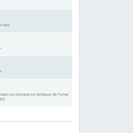
n sind.
n.
n.
p Datei zum Download zur Verfügung. Als Format
MEZ!