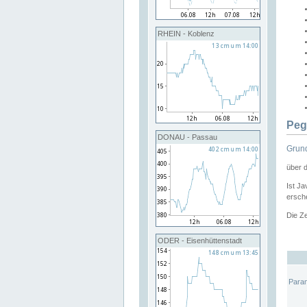
RHEIN - Koblenz
Peg
DONAU - Passau
Grund
über 
Ist Ja
ersche
Die Ze
ODER - Eisenhüttenstadt
Para