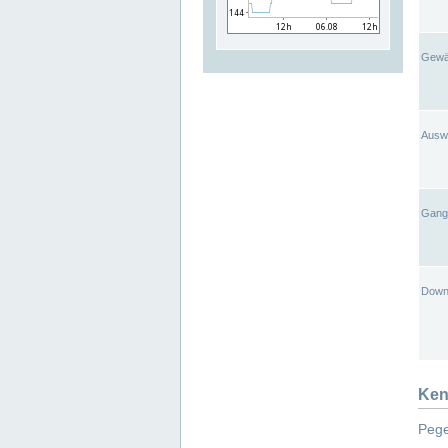
Gewä
Ausw
Gangl
Down
Ken
Pege