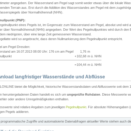
ntimeter angegeben. Der Wasserstand am Pegel sagt somit weder etwas über die lokale Wa
enden Terrain aus. Erst durch die Addition des Wasserstandes am Pegel mit dem zugehörig
asserspiegels über Normalhöhennull (NHN).
nullpunkt (PNP):
egelnullpunkt eines Pegels ist, im Gegensatz zum Wasserstand am Pegel, absolut und wir
ter über Normalhöhennull (NHN) angegeben. Der Wert des Pegelnullpunktes wird durch den Bet
 dem niedrigsten, über eine lange Zeit gemessenen Wasserstand.
gellatte wird so angebracht, dass deren Nullmarkierung dem Pegelnullpunkt entspricht.
iel am Pegel Dresden:
rstand am 16.07.2013 08:00 Uhr: 176 cm am Pegel
1,76
m
ullpunkt
+
102,68
m ü. NHN
=
104,44
m ü. NHN
nload langfristiger Wasserstände und Abflüsse
ONLINE bietet die Möglichkeit, historische Wasserstandsdaten und Abflusswerte seit dem 1
en heruntergeladenen Daten handelt es sich um
ungeprüfte Rohdaten
. Diese Messwerte wur
ehler oder andere Unregelmäßigkeiten enthalten.
esswerte sind relative Angaben zum jeweiligen
Pegelnullpunkt
. Für absolute Höhenangaben 
igen Pegels addieren.
ür programmatische Zugriffe und automatisierte Datenabfragen aktueller Werte stehen auch d