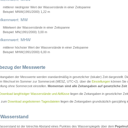
mittlerer niedrigster Wert der Wasserstände in einer Zeitspanne
Beispiel: MNW(1991/2000) 1,22 m
lkennwert: MW
Mittelwert der Wasserstände in einer Zeitspanne
Beispiel: MN(1991/2000) 3,00 m
elkennwert: MHW
mittlerer höchster Wert der Wasserstände in einer Zeitspanne
Beispiel: MHW(1991/2000) 6,00 m
tbezug der Messwerte
itangaben der Messwerte werden standardmäßig in gesetzlicher (lokaler) Zeit dargestellt. D
em Wechsel im Sommer zur Sommerzeit (MESZ, UTC+2). über die
Einstellungen
können Sie d
ellung ohne Sommerzeit einstellen.
Momentan sind alle Zeitangaben auf gesetzliche Zeit e
Download langfristiger Wasserstände und Abflüsse
liegen die Zeitangaben in gesetzlicher Zeit
n zum
Download angebotenen Tagesdateien
liegen die Zeitangaben grundsätzlich ganzjährig in
 Wasserstand
asserstand ist der lotrechte Abstand eines Punktes des Wasserspiegels über dem
Pegelnul