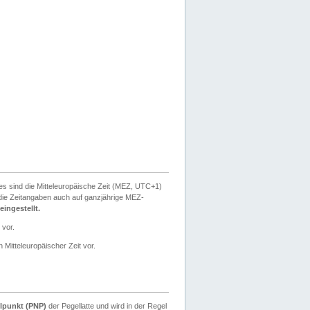
ies sind die Mitteleuropäische Zeit (MEZ, UTC+1)
ie Zeitangaben auch auf ganzjährige MEZ-
ingestellt.
 vor.
 Mitteleuropäischer Zeit vor.
lpunkt (PNP)
der Pegellatte und wird in der Regel