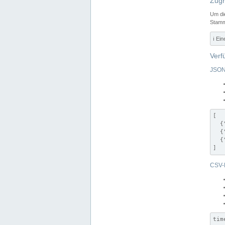
Zugr
Um di
Stamm
ℹ️ Ei
Verf
JSON
[

  {
  {
  {
]
CSV-
tim