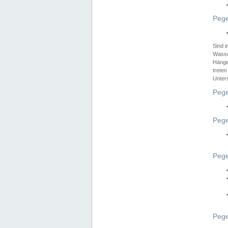
Pege
Sind 
Wasser
Hänge
treten
Unter
Pege
Pege
Pege
Pege