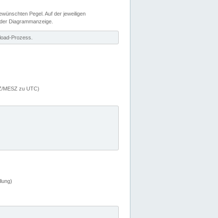
wünschten Pegel. Auf der jeweiligen
 der Diagrammanzeige.
load-Prozess.
MEZ/MESZ zu UTC)
lung)