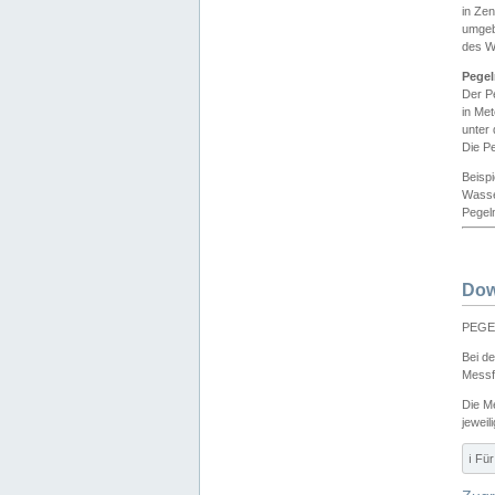
in Ze
umgeb
des W
Pegel
Der P
in Me
unter
Die Pe
Beisp
Wasse
Pegeln
Dow
PEGEL
Bei d
Messf
Die M
jeweil
ℹ️ F