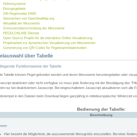
Höhensysteme
Einzugsgebiete
24h Regenradar DWD
Seezeichen von OpenSeaMap.org
Aktualität der Messwerte
Grenzwertüberschreitung der Messwerte
PEGELONLINE-Dienste
Open Source Projekt für die interaktive Online Visualisierung
Projektarbeit zur dynamischen Visualisierung von Messwerten
Generierung von QR-Codes für Pegelstammdatenseiten
elauswahl über Tabelle
legende Funktionsweise der Tabelle
die Tabelle können Pegel gefunden werden und deren Messwerte heruntergeladen oder visuali
vascript deaktiviert oder nicht verfügbar so muss jede Änderung mit der Bestätigung des "Filt
int nur bei deaktiviertem Javascript. Bei eingeschaltetem Javascript aktualisieren sich alle 
itstempel in den Dateien beim Download liegen ganzjährig in mitteleuropäischer Winterzeit vo
Bedienung der Tabelle:
Beschreibung
meter
Hier besteht die Möglichkeit, die auszuwertende Messgröße einzustellen. Bei einer Ände