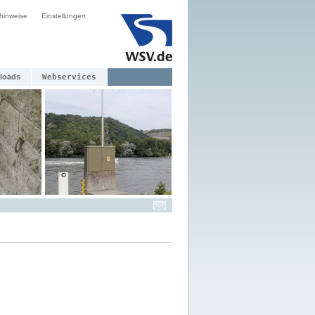
hinweise
Einstellungen
loads
Webservices