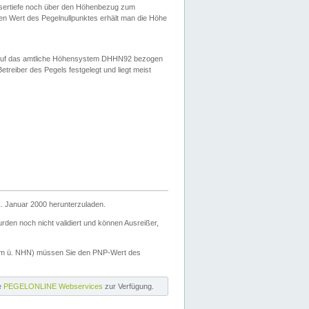
ssertiefe noch über den Höhenbezug zum
en Wert des Pegelnullpunktes erhält man die Höhe
d auf das amtliche Höhensystem DHHN92 bezogen
reiber des Pegels festgelegt und liegt meist
. Januar 2000 herunterzuladen.
den noch nicht validiert und können Ausreißer,
(m ü. NHN) müssen Sie den PNP-Wert des
ie
PEGELONLINE Webservices
zur Verfügung.