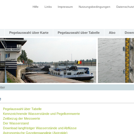
Hilfe
Links
Impressum
Nutzungsbedingungen
Datenschutz
Pegelauswahl über Karte
Pegelauswahl über Tabelle
Abo
Down
tter
e
Pegelauswahl über Tabelle
Kennzeichnende Wasserstände und Pegelkennwerte
Zeitbezug der Messwerte
Der Wasserstand
Download langfristiger Wasserstände und Abflüsse
Astronomische Gezeitenganglinie (Astrotide)