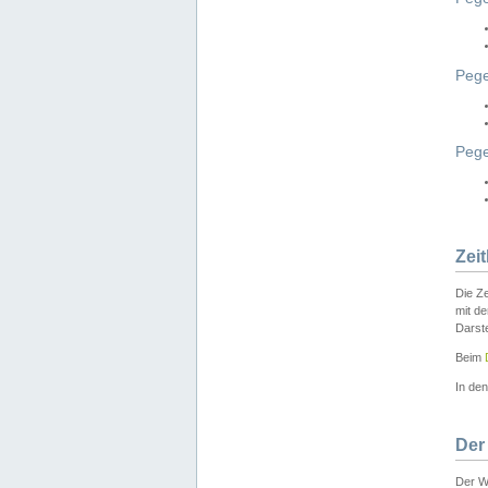
Pege
Peg
Zei
Die Ze
mit d
Darst
Beim
In de
Der
Der W