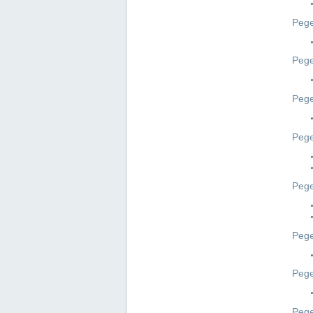
Pege
Pege
Peg
Pege
Pege
Pege
Pege
Peg