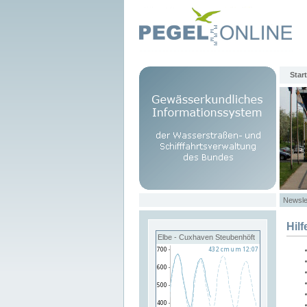
Start
Newsle
Hilf
Elbe - Cuxhaven Steubenhöft