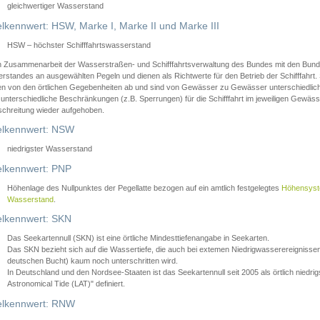
gleichwertiger Wasserstand
lkennwert: HSW, Marke I, Marke II und Marke III
HSW – höchster Schifffahrtswasserstand
in Zusammenarbeit der Wasserstraßen- und Schifffahrtsverwaltung des Bundes mit den Bund
standes an ausgewählten Pegeln und dienen als Richtwerte für den Betrieb der Schifffahrt. 
n von den örtlichen Gegebenheiten ab und sind von Gewässer zu Gewässer unterschiedlich
 unterschiedliche Beschränkungen (z.B. Sperrungen) für die Schifffahrt im jeweiligen Gewäss
schreitung wieder aufgehoben.
lkennwert: NSW
niedrigster Wasserstand
lkennwert: PNP
Höhenlage des Nullpunktes der Pegellatte bezogen auf ein amtlich festgelegtes
Höhensys
Wasserstand
.
lkennwert: SKN
Das Seekartennull (SKN) ist eine örtliche Mindesttiefenangabe in Seekarten.
Das SKN bezieht sich auf die Wassertiefe, die auch bei extemen Niedrigwasserereignissen
deutschen Bucht) kaum noch unterschritten wird.
In Deutschland und den Nordsee-Staaten ist das Seekartennull seit 2005 als örtlich nie
Astronomical Tide (LAT)" definiert.
lkennwert: RNW