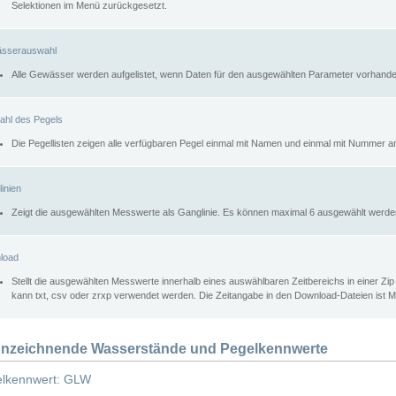
Selektionen im Menü zurückgesetzt.
sserauswahl
Alle Gewässer werden aufgelistet, wenn Daten für den ausgewählten Parameter vorhande
ahl des Pegels
Die Pegellisten zeigen alle verfügbaren Pegel einmal mit Namen und einmal mit Nummer a
inien
Zeigt die ausgewählten Messwerte als Ganglinie. Es können maximal 6 ausgewählt werde
load
Stellt die ausgewählten Messwerte innerhalb eines auswählbaren Zeitbereichs in einer Zi
kann txt, csv oder zrxp verwendet werden. Die Zeitangabe in den Download-Dateien ist 
nzeichnende Wasserstände und Pegelkennwerte
lkennwert: GLW