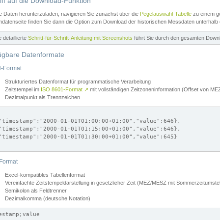
iff auf die Download-Funktion
e Daten herunterzuladen, navigieren Sie zunächst über die
Pegelauswahl-Tabelle
zu einem ge
datenseite finden Sie dann die Option zum Download der historischen Messdaten unterhalb
ne detaillierte
Schritt-für-Schritt-Anleitung mit Screenshots
führt Sie durch den gesamten Down
ügbare Datenformate
-Format
Strukturiertes Datenformat für programmatische Verarbeitung
Zeitstempel im
ISO 8601-Format
↗
mit vollständigen Zeitzoneninformation (Offset von 
Dezimalpunkt als Trennzeichen
"timestamp":"2000-01-01T01:00:00+01:00","value":646},

"timestamp":"2000-01-01T01:15:00+01:00","value":646},

"timestamp":"2000-01-01T01:30:00+01:00","value":645}

Format
Excel-kompatibles Tabellenformat
Vereinfachte Zeitstempeldarstellung in gesetzlicher Zeit (MEZ/MESZ mit Sommerzeitumstel
Semikolon als Feldtrenner
Dezimalkomma (deutsche Notation)
estamp;value
