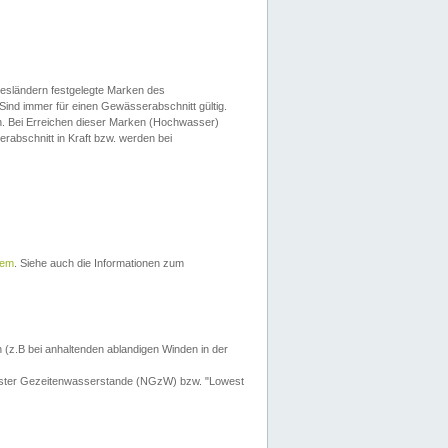
esländern festgelegte Marken des
Sind immer für einen Gewässerabschnitt gültig.
. Bei Erreichen dieser Marken (Hochwasser)
erabschnitt in Kraft bzw. werden bei
tem
. Siehe auch die Informationen zum
 (z.B bei anhaltenden ablandigen Winden in der
drigster Gezeitenwasserstande (NGzW) bzw. "Lowest