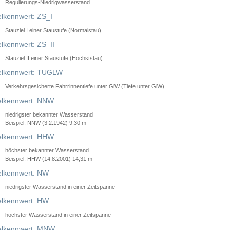
Regulierungs-Niedrigwasserstand
lkennwert: ZS_I
Stauziel I einer Staustufe (Normalstau)
lkennwert: ZS_II
Stauziel II einer Staustufe (Höchststau)
elkennwert: TUGLW
Verkehrsgesicherte Fahrrinnentiefe unter GlW (Tiefe unter GlW)
lkennwert: NNW
niedrigster bekannter Wasserstand
Beispiel: NNW (3.2.1942) 9,30 m
lkennwert: HHW
höchster bekannter Wasserstand
Beispiel: HHW (14.8.2001) 14,31 m
lkennwert: NW
niedrigster Wasserstand in einer Zeitspanne
lkennwert: HW
höchster Wasserstand in einer Zeitspanne
elkennwert: MNW