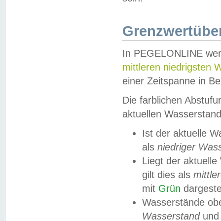
Grenzwertüber
In PEGELONLINE werde
mittleren niedrigsten
einer Zeitspanne in Be
Die farblichen Abstuf
aktuellen Wasserstand
Ist der aktuelle 
als
niedriger Was
Liegt der aktue
gilt dies als
mittle
mit
Grün
dargestel
Wasserstände obe
Wasserstand
und