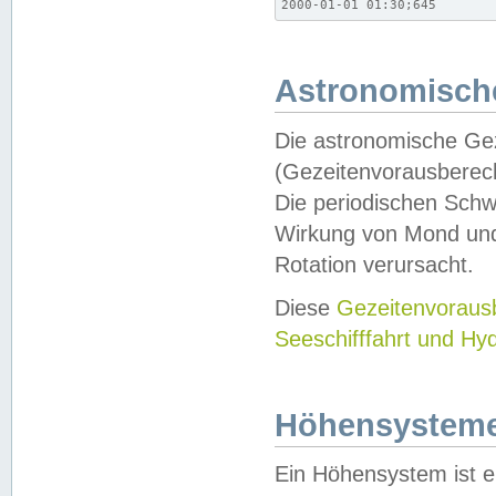
2000-01-01 01:30;645
Astronomische
Die astronomische Gez
(Gezeitenvorausberec
Die periodischen Schw
Wirkung von Mond und
Rotation verursacht.
Diese
Gezeitenvorau
Seeschifffahrt und Hy
Höhensystem
Ein Höhensystem ist e