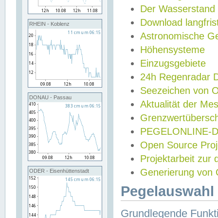
Der Wasserstand
Download langfris
RHEIN - Koblenz
Astronomische Gez
Höhensysteme
Einzugsgebiete
24h Regenradar
Seezeichen von 
DONAU - Passau
Aktualität der Me
Grenzwertübersch
PEGELONLINE-Di
Open Source Projek
Projektarbeit zur
Generierung von 
ODER - Eisenhüttenstadt
Pegelauswahl 
Grundlegende Funkti