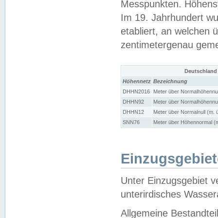
Messpunkten. Höhensy
Im 19. Jahrhundert wu
etabliert, an welchen 
zentimetergenau gem
Deutschland
Höhennetz
Bezeichnung
DHHN2016
Meter über Normalhöhennul
DHHN92
Meter über Normalhöhennul
DHHN12
Meter über Normalnull (m. 
SNN76
Meter über Höhennormal (m
Einzugsgebiet
Unter Einzugsgebiet v
unterirdisches Wasser
Allgemeine Bestandtei