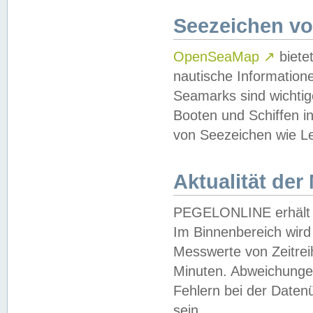
Seezeichen v
OpenSeaMap
↗
biete
nautische Information
Seamarks sind wichtig
Booten und Schiffen i
von Seezeichen wie Le
Aktualität der
PEGELONLINE erhält u
Im Binnenbereich wird 
Messwerte von Zeitreih
Minuten. Abweichungen
Fehlern bei der Daten
sein.