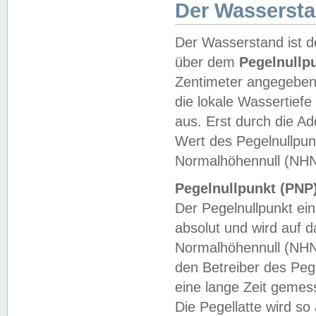
Der Wasserst
Der Wasserstand ist d
über dem
Pegelnullp
Zentimeter angegeben
die lokale Wassertie
aus. Erst durch die A
Wert des Pegelnullpun
Normalhöhennull (NHN
Pegelnullpunkt (PNP)
Der Pegelnullpunkt ei
absolut und wird auf
Normalhöhennull (NHN
den Betreiber des Pege
eine lange Zeit geme
Die Pegellatte wird s