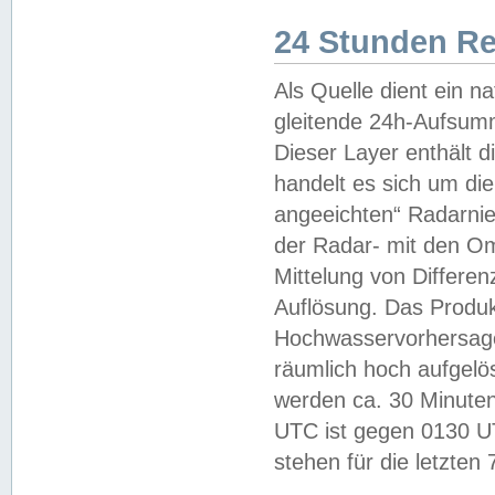
24 Stunden R
Als Quelle dient ein n
gleitende 24h-Aufsum
Dieser Layer enthält
handelt es sich um di
angeeichten“ Radarnie
der Radar- mit den O
Mittelung von Differe
Auflösung. Das Produk
Hochwasservorhersagez
räumlich hoch aufgelö
werden ca. 30 Minuten
UTC ist gegen 0130 UTC
stehen für die letzten