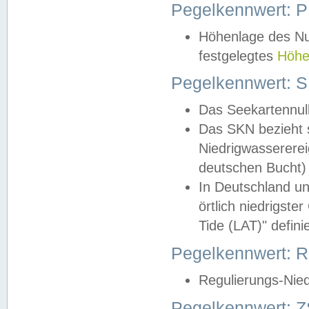
Pegelkennwert: 
Höhenlage des Nul
festgelegtes
Höhe
Pegelkennwert: 
Das Seekartennull
Das SKN bezieht s
Niedrigwassererei
deutschen Bucht) 
In Deutschland un
örtlich niedrigst
Tide (LAT)" definie
Pegelkennwert:
Regulierungs-Nie
Pegelkennwert: Z