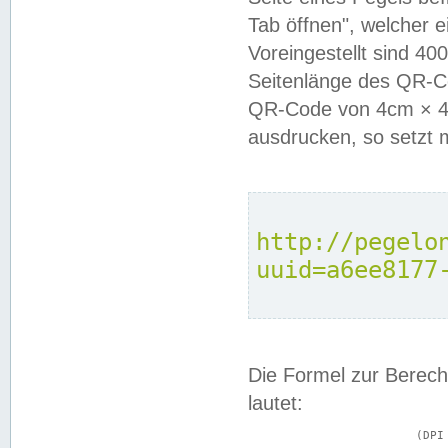
Tab öffnen", welcher 
Voreingestellt sind 4
Seitenlänge des QR-C
QR-Code von 4cm × 4c
ausdrucken, so setzt 
http://pegelo
uuid=a6ee8177
Die Formel zur Berech
lautet:
			(DPI × Druckkantenlänge in cm) ÷ 2,54 = Kantenlänge in Pixel
