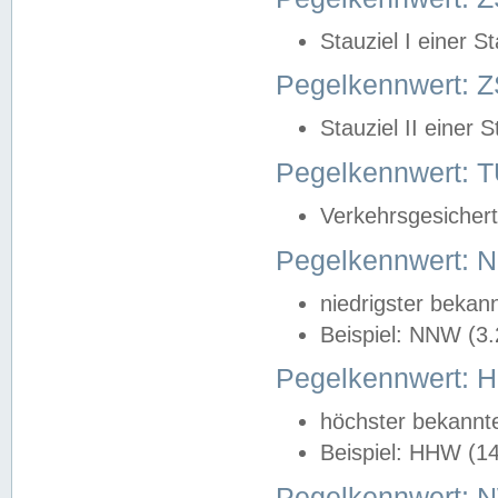
Stauziel I einer S
Pegelkennwert: Z
Stauziel II einer 
Pegelkennwert:
Verkehrsgesichert
Pegelkennwert:
niedrigster bekan
Beispiel: NNW (3
Pegelkennwert:
höchster bekannt
Beispiel: HHW (1
Pegelkennwert: 