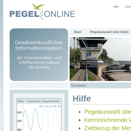
Hilfe
Link
Start
Pegelauswahl über Karte
Newsletter
Hilfe
Elbe - Cuxhaven Steubenhöft
Pegelauswahl übe
Kennzeichnende 
Zeitbezug der Me