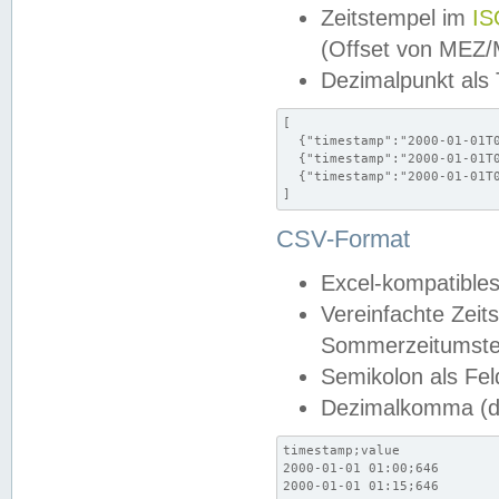
Zeitstempel im
IS
(Offset von MEZ
Dezimalpunkt als
[

  {"timestamp":"2000-01-01T0
  {"timestamp":"2000-01-01T0
  {"timestamp":"2000-01-01T0
]
CSV-Format
Excel-kompatibles
Vereinfachte Zeit
Sommerzeitumstel
Semikolon als Fel
Dezimalkomma (de
timestamp;value

2000-01-01 01:00;646

2000-01-01 01:15;646
