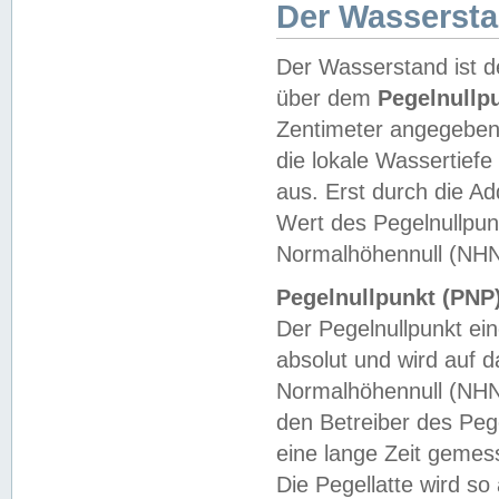
Der Wasserst
Der Wasserstand ist d
über dem
Pegelnullp
Zentimeter angegeben
die lokale Wassertie
aus. Erst durch die A
Wert des Pegelnullpun
Normalhöhennull (NHN
Pegelnullpunkt (PNP)
Der Pegelnullpunkt ei
absolut und wird auf
Normalhöhennull (NHN
den Betreiber des Pege
eine lange Zeit geme
Die Pegellatte wird s