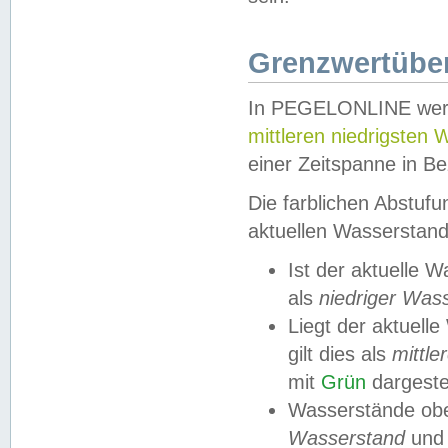
Grenzwertüber
In PEGELONLINE werde
mittleren niedrigsten
einer Zeitspanne in Be
Die farblichen Abstuf
aktuellen Wasserstand
Ist der aktuelle 
als
niedriger Was
Liegt der aktue
gilt dies als
mittle
mit
Grün
dargestel
Wasserstände obe
Wasserstand
und