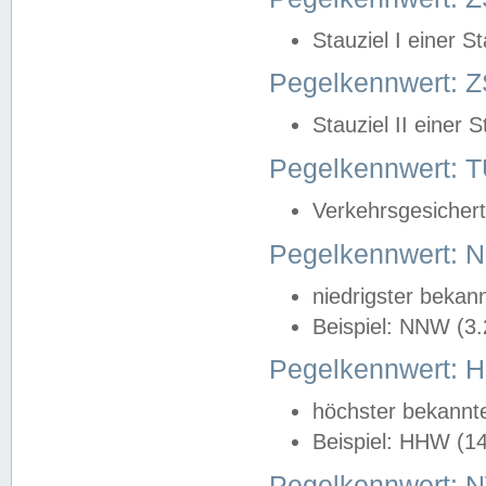
Stauziel I einer S
Pegelkennwert: Z
Stauziel II einer 
Pegelkennwert:
Verkehrsgesichert
Pegelkennwert:
niedrigster bekan
Beispiel: NNW (3
Pegelkennwert:
höchster bekannt
Beispiel: HHW (1
Pegelkennwert: 