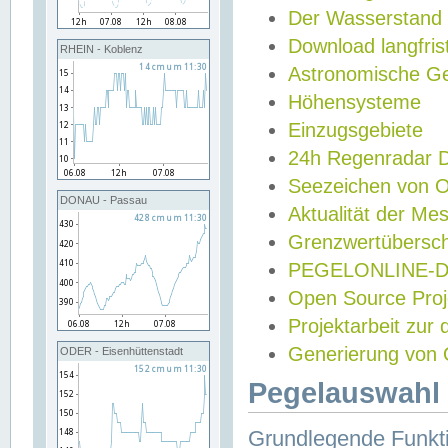
Der Wasserstand
Download langfris
RHEIN - Koblenz
Astronomische Gez
Höhensysteme
Einzugsgebiete
24h Regenradar
Seezeichen von 
DONAU - Passau
Aktualität der Me
Grenzwertübersch
PEGELONLINE-Di
Open Source Projek
Projektarbeit zur
Generierung von 
ODER - Eisenhüttenstadt
Pegelauswahl 
Grundlegende Funkti