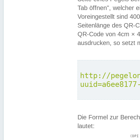
Tab öffnen", welcher 
Voreingestellt sind 4
Seitenlänge des QR-C
QR-Code von 4cm × 4c
ausdrucken, so setzt 
http://pegelo
uuid=a6ee8177
Die Formel zur Berech
lautet:
			(DPI × Druckkantenlänge in cm) ÷ 2,54 = Kantenlänge in Pixel
