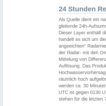
24 Stunden R
Als Quelle dient ein n
gleitende 24h-Aufsum
Dieser Layer enthält
handelt es sich um di
angeeichten“ Radarnie
der Radar- mit den O
Mittelung von Differe
Auflösung. Das Produk
Hochwasservorhersagez
räumlich hoch aufgelö
werden ca. 30 Minuten
UTC ist gegen 0130 UTC
stehen für die letzten