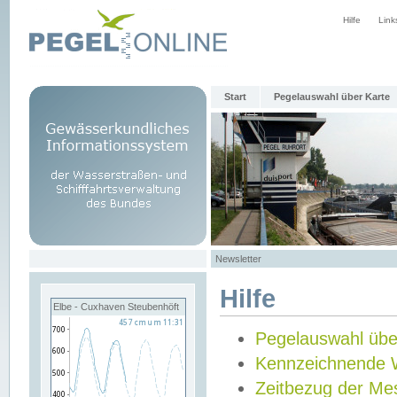
Hilfe
Link
Start
Pegelauswahl über Karte
Newsletter
Hilfe
Elbe - Cuxhaven Steubenhöft
Pegelauswahl übe
Kennzeichnende 
Zeitbezug der Me