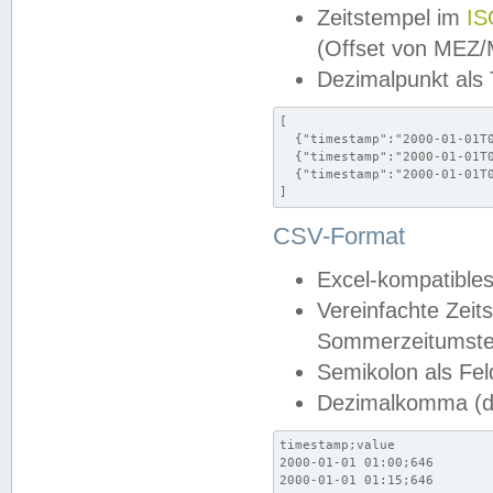
Zeitstempel im
IS
(Offset von MEZ
Dezimalpunkt als
[

  {"timestamp":"2000-01-01T0
  {"timestamp":"2000-01-01T0
  {"timestamp":"2000-01-01T0
]
CSV-Format
Excel-kompatibles
Vereinfachte Zeit
Sommerzeitumstel
Semikolon als Fel
Dezimalkomma (de
timestamp;value

2000-01-01 01:00;646

2000-01-01 01:15;646
