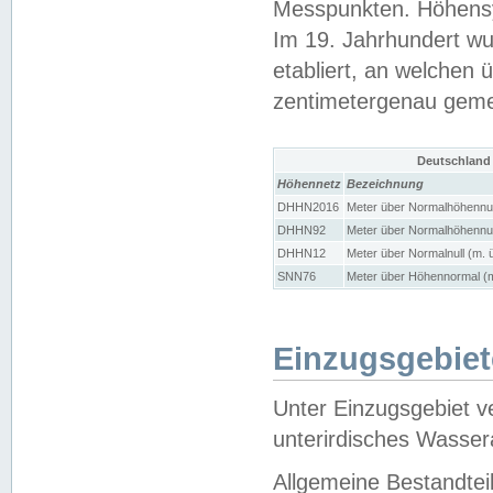
Messpunkten. Höhensy
Im 19. Jahrhundert wu
etabliert, an welchen 
zentimetergenau gem
Deutschland
Höhennetz
Bezeichnung
DHHN2016
Meter über Normalhöhennul
DHHN92
Meter über Normalhöhennul
DHHN12
Meter über Normalnull (m. 
SNN76
Meter über Höhennormal (m
Einzugsgebiet
Unter Einzugsgebiet v
unterirdisches Wasser
Allgemeine Bestandtei