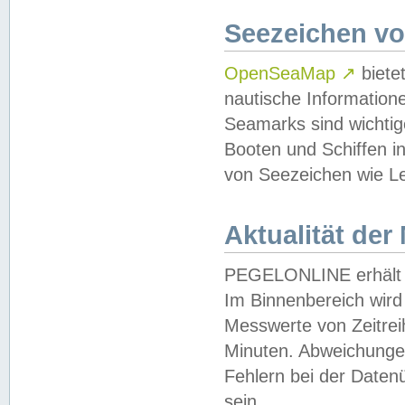
Seezeichen v
OpenSeaMap
↗
biete
nautische Information
Seamarks sind wichtig
Booten und Schiffen i
von Seezeichen wie Le
Aktualität der
PEGELONLINE erhält u
Im Binnenbereich wird 
Messwerte von Zeitreih
Minuten. Abweichungen
Fehlern bei der Daten
sein.