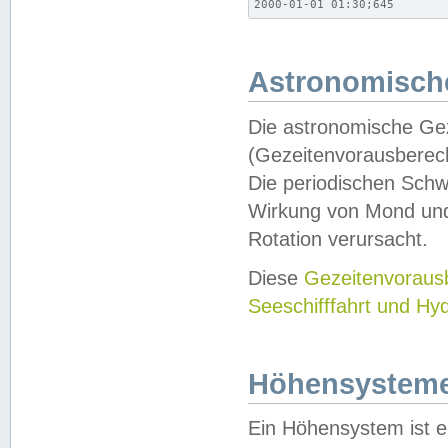
2000-01-01 01:30;645
Astronomische
Die astronomische Gez
(Gezeitenvorausberec
Die periodischen Schw
Wirkung von Mond und
Rotation verursacht.
Diese
Gezeitenvorau
Seeschifffahrt und Hy
Höhensystem
Ein Höhensystem ist e