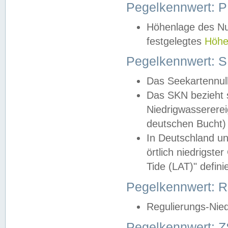
Pegelkennwert: 
Höhenlage des Nul
festgelegtes
Höhe
Pegelkennwert: 
Das Seekartennull
Das SKN bezieht s
Niedrigwassererei
deutschen Bucht) 
In Deutschland un
örtlich niedrigst
Tide (LAT)" definie
Pegelkennwert:
Regulierungs-Nie
Pegelkennwert: Z