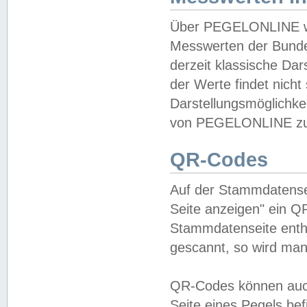
Über PEGELONLINE wer
Messwerten der Bundes
derzeit klassische Da
der Werte findet nicht 
Darstellungsmöglichkei
von PEGELONLINE zu 
QR-Codes
Auf der Stammdatensei
Seite anzeigen" ein Q
Stammdatenseite enthä
gescannt, so wird man
QR-Codes können auc
Seite eines Pegels be