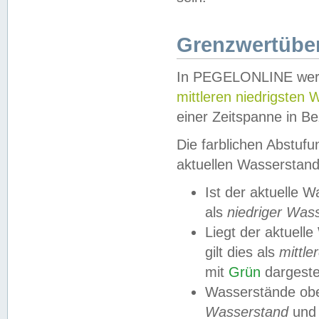
Grenzwertüber
In PEGELONLINE werde
mittleren niedrigsten
einer Zeitspanne in Be
Die farblichen Abstuf
aktuellen Wasserstand
Ist der aktuelle 
als
niedriger Was
Liegt der aktue
gilt dies als
mittle
mit
Grün
dargestel
Wasserstände obe
Wasserstand
und