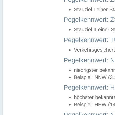
Stauziel I einer S
Pegelkennwert: Z
Stauziel II einer 
Pegelkennwert:
Verkehrsgesichert
Pegelkennwert:
niedrigster bekan
Beispiel: NNW (3
Pegelkennwert:
höchster bekannt
Beispiel: HHW (1
Pegelkennwert: 