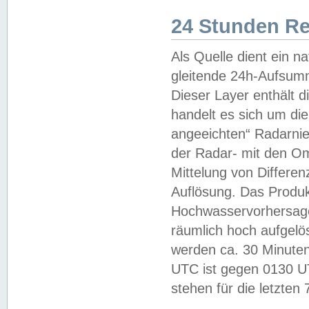
24 Stunden R
Als Quelle dient ein n
gleitende 24h-Aufsum
Dieser Layer enthält
handelt es sich um di
angeeichten“ Radarnie
der Radar- mit den O
Mittelung von Differe
Auflösung. Das Produk
Hochwasservorhersagez
räumlich hoch aufgelö
werden ca. 30 Minuten
UTC ist gegen 0130 UTC
stehen für die letzten