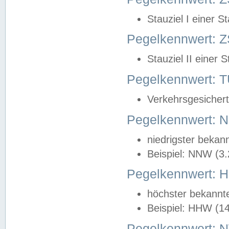
Stauziel I einer S
Pegelkennwert: Z
Stauziel II einer 
Pegelkennwert:
Verkehrsgesichert
Pegelkennwert:
niedrigster bekan
Beispiel: NNW (3
Pegelkennwert:
höchster bekannt
Beispiel: HHW (1
Pegelkennwert: 