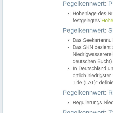
Pegelkennwert: 
Höhenlage des Nul
festgelegtes
Höhe
Pegelkennwert: 
Das Seekartennull
Das SKN bezieht s
Niedrigwassererei
deutschen Bucht) 
In Deutschland un
örtlich niedrigst
Tide (LAT)" definie
Pegelkennwert:
Regulierungs-Nie
Pegelkennwert: Z