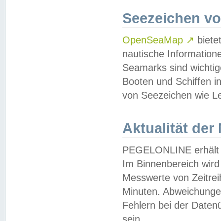
Seezeichen v
OpenSeaMap
↗
biete
nautische Information
Seamarks sind wichtig
Booten und Schiffen i
von Seezeichen wie Le
Aktualität der
PEGELONLINE erhält u
Im Binnenbereich wird 
Messwerte von Zeitreih
Minuten. Abweichungen
Fehlern bei der Daten
sein.