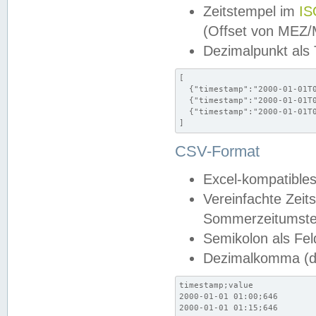
Zeitstempel im
IS
(Offset von MEZ
Dezimalpunkt als
[

  {"timestamp":"2000-01-01T0
  {"timestamp":"2000-01-01T0
  {"timestamp":"2000-01-01T0
]
CSV-Format
Excel-kompatibles
Vereinfachte Zeit
Sommerzeitumstel
Semikolon als Fel
Dezimalkomma (de
timestamp;value

2000-01-01 01:00;646

2000-01-01 01:15;646
