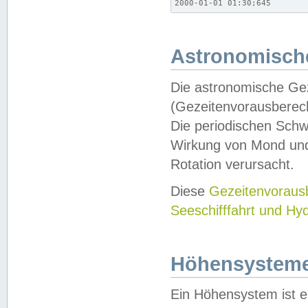
2000-01-01 01:30;645
Astronomische
Die astronomische Gez
(Gezeitenvorausberec
Die periodischen Schw
Wirkung von Mond und
Rotation verursacht.
Diese
Gezeitenvorau
Seeschifffahrt und Hy
Höhensystem
Ein Höhensystem ist e