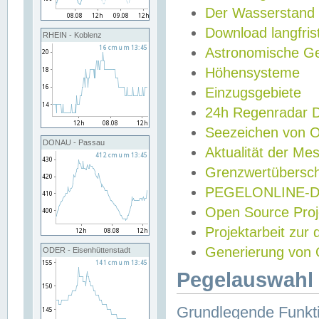
Der Wasserstand
Download langfris
RHEIN - Koblenz
Astronomische Gez
Höhensysteme
Einzugsgebiete
24h Regenradar
Seezeichen von 
DONAU - Passau
Aktualität der Me
Grenzwertübersch
PEGELONLINE-Di
Open Source Projek
Projektarbeit zur
Generierung von 
ODER - Eisenhüttenstadt
Pegelauswahl 
Grundlegende Funkti