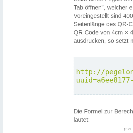
Tab öffnen", welcher 
Voreingestellt sind 4
Seitenlänge des QR-C
QR-Code von 4cm × 4c
ausdrucken, so setzt 
http://pegelo
uuid=a6ee8177
Die Formel zur Berech
lautet:
			(DPI × Druckkantenlänge in cm) ÷ 2,54 = Kantenlänge in Pixel
