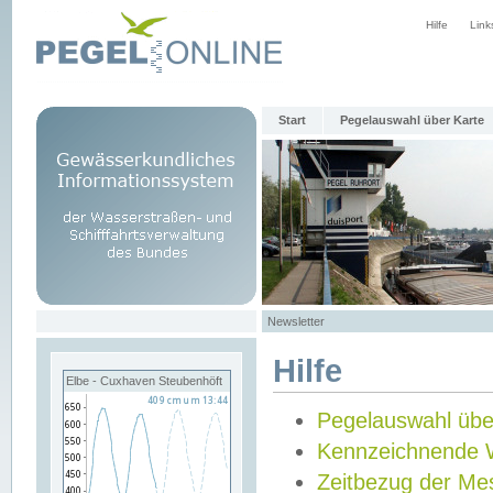
Hilfe
Link
Start
Pegelauswahl über Karte
Newsletter
Hilfe
Elbe - Cuxhaven Steubenhöft
Pegelauswahl übe
Kennzeichnende 
Zeitbezug der Me