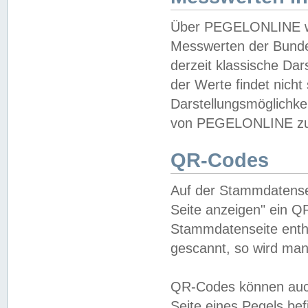
Über PEGELONLINE wer
Messwerten der Bundes
derzeit klassische Da
der Werte findet nicht 
Darstellungsmöglichkei
von PEGELONLINE zu 
QR-Codes
Auf der Stammdatensei
Seite anzeigen" ein Q
Stammdatenseite enthä
gescannt, so wird man
QR-Codes können auc
Seite eines Pegels be