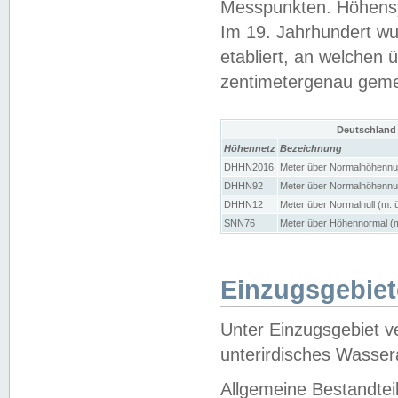
Messpunkten. Höhensy
Im 19. Jahrhundert wu
etabliert, an welchen 
zentimetergenau gem
Deutschland
Höhennetz
Bezeichnung
DHHN2016
Meter über Normalhöhennul
DHHN92
Meter über Normalhöhennul
DHHN12
Meter über Normalnull (m. 
SNN76
Meter über Höhennormal (m
Einzugsgebiet
Unter Einzugsgebiet v
unterirdisches Wasser
Allgemeine Bestandtei