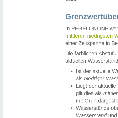
Grenzwertüber
In PEGELONLINE werde
mittleren niedrigsten
einer Zeitspanne in Be
Die farblichen Abstuf
aktuellen Wasserstand
Ist der aktuelle 
als
niedriger Was
Liegt der aktue
gilt dies als
mittle
mit
Grün
dargestel
Wasserstände obe
Wasserstand
und