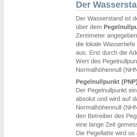
Der Wasserst
Der Wasserstand ist d
über dem
Pegelnullp
Zentimeter angegeben
die lokale Wassertie
aus. Erst durch die A
Wert des Pegelnullpun
Normalhöhennull (NHN
Pegelnullpunkt (PNP)
Der Pegelnullpunkt ei
absolut und wird auf
Normalhöhennull (NHN
den Betreiber des Pege
eine lange Zeit geme
Die Pegellatte wird s