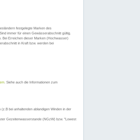
esländern festgelegte Marken des
Sind immer für einen Gewässerabschnitt gültig.
. Bei Erreichen dieser Marken (Hochwasser)
erabschnitt in Kraft bzw. werden bei
tem
. Siehe auch die Informationen zum
 (z.B bei anhaltenden ablandigen Winden in der
drigster Gezeitenwasserstande (NGzW) bzw. "Lowest