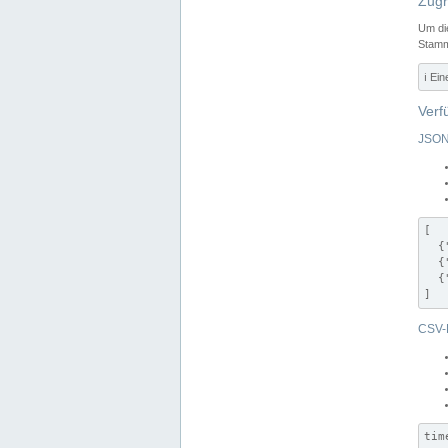
Zugr
Um di
Stamm
ℹ️ Ei
Verf
JSON
[

  {
  {
  {
]
CSV-
tim