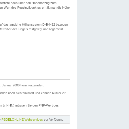
ssertiefe noch über den Höhenbezug zum
en Wert des Pegelnullpunktes erhält man die Höhe
d auf das amtliche Höhensystem DHHN92 bezogen
reiber des Pegels festgelegt und liegt meist
. Januar 2000 herunterzuladen.
den noch nicht validiert und können Ausreißer,
(m ü. NHN) müssen Sie den PNP-Wert des
ie
PEGELONLINE Webservices
zur Verfügung.