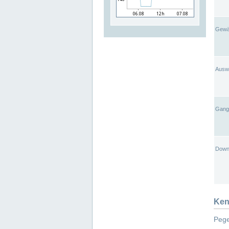
Gewä
Ausw
Gangl
Down
Ken
Pege