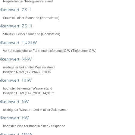
Regulierungs-Niedrigwasserstand
lkennwert: ZS_I
Stauziel I einer Staustufe (Normalstau)
lkennwert: ZS_II
Stauziel II einer Staustufe (Höchststau)
elkennwert: TUGLW
Verkehrsgesicherte Fahrrinnentiefe unter GlW (Tiefe unter GlW)
lkennwert: NNW
niedrigster bekannter Wasserstand
Beispiel: NNW (3.2.1942) 9,30 m
lkennwert: HHW
höchster bekannter Wasserstand
Beispiel: HHW (14.8.2001) 14,31 m
lkennwert: NW
niedrigster Wasserstand in einer Zeitspanne
lkennwert: HW
höchster Wasserstand in einer Zeitspanne
elkennwert: MNW