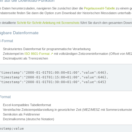
iff auf die Download-Funktion
e Daten herunterzuladen, navigieren Sie zunächst über die
Pegelauswahl-Tabelle
zu einem ge
datenseite finden Sie dann die Option zum Download der historischen Messdaten unterhalb
ne detaillierte
Schritt-für-Schritt-Anleitung mit Screenshots
führt Sie durch den gesamten Down
ügbare Datenformate
-Format
Strukturiertes Datenformat für programmatische Verarbeitung
Zeitstempel im
ISO 8601-Format
↗
mit vollständigen Zeitzoneninformation (Offset von 
Dezimalpunkt als Trennzeichen
"timestamp":"2000-01-01T01:00:00+01:00","value":646},

"timestamp":"2000-01-01T01:15:00+01:00","value":646},

"timestamp":"2000-01-01T01:30:00+01:00","value":645}

Format
Excel-kompatibles Tabellenformat
Vereinfachte Zeitstempeldarstellung in gesetzlicher Zeit (MEZ/MESZ mit Sommerzeitumstel
Semikolon als Feldtrenner
Dezimalkomma (deutsche Notation)
estamp;value
