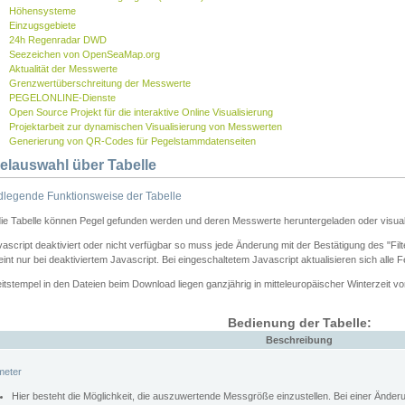
Höhensysteme
Einzugsgebiete
24h Regenradar DWD
Seezeichen von OpenSeaMap.org
Aktualität der Messwerte
Grenzwertüberschreitung der Messwerte
PEGELONLINE-Dienste
Open Source Projekt für die interaktive Online Visualisierung
Projektarbeit zur dynamischen Visualisierung von Messwerten
Generierung von QR-Codes für Pegelstammdatenseiten
elauswahl über Tabelle
legende Funktionsweise der Tabelle
die Tabelle können Pegel gefunden werden und deren Messwerte heruntergeladen oder visuali
vascript deaktiviert oder nicht verfügbar so muss jede Änderung mit der Bestätigung des "Filt
int nur bei deaktiviertem Javascript. Bei eingeschaltetem Javascript aktualisieren sich alle 
itstempel in den Dateien beim Download liegen ganzjährig in mitteleuropäischer Winterzeit vo
Bedienung der Tabelle:
Beschreibung
meter
Hier besteht die Möglichkeit, die auszuwertende Messgröße einzustellen. Bei einer Ände