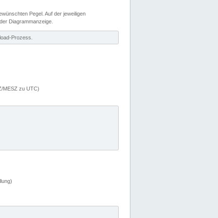
wünschten Pegel. Auf der jeweiligen
 der Diagrammanzeige.
load-Prozess.
MEZ/MESZ zu UTC)
lung)