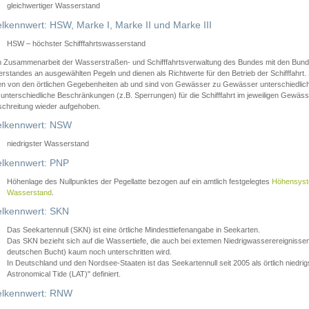
gleichwertiger Wasserstand
lkennwert: HSW, Marke I, Marke II und Marke III
HSW – höchster Schifffahrtswasserstand
in Zusammenarbeit der Wasserstraßen- und Schifffahrtsverwaltung des Bundes mit den Bund
standes an ausgewählten Pegeln und dienen als Richtwerte für den Betrieb der Schifffahrt. 
n von den örtlichen Gegebenheiten ab und sind von Gewässer zu Gewässer unterschiedlich
 unterschiedliche Beschränkungen (z.B. Sperrungen) für die Schifffahrt im jeweiligen Gewäss
schreitung wieder aufgehoben.
lkennwert: NSW
niedrigster Wasserstand
lkennwert: PNP
Höhenlage des Nullpunktes der Pegellatte bezogen auf ein amtlich festgelegtes
Höhensys
Wasserstand
.
lkennwert: SKN
Das Seekartennull (SKN) ist eine örtliche Mindesttiefenangabe in Seekarten.
Das SKN bezieht sich auf die Wassertiefe, die auch bei extemen Niedrigwasserereignissen
deutschen Bucht) kaum noch unterschritten wird.
In Deutschland und den Nordsee-Staaten ist das Seekartennull seit 2005 als örtlich nie
Astronomical Tide (LAT)" definiert.
lkennwert: RNW