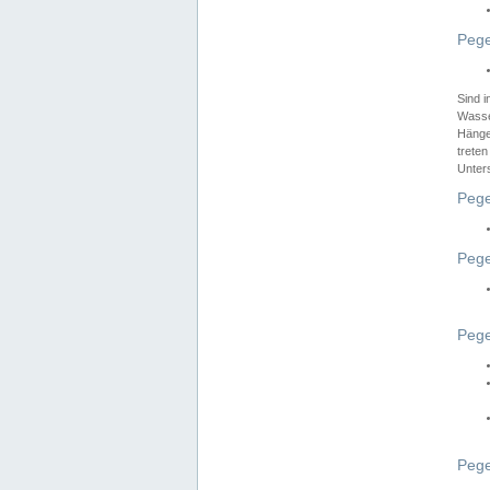
Pege
Sind 
Wasser
Hänge
treten
Unter
Pege
Pege
Pege
Pege