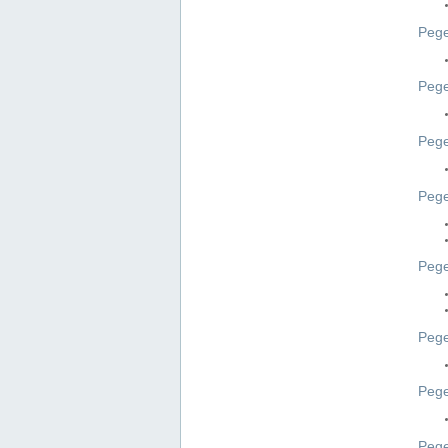
Pege
Pege
Peg
Pege
Pege
Pege
Pege
Peg