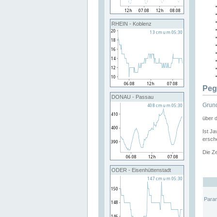
RHEIN - Koblenz
Peg
DONAU - Passau
Grund
über 
Ist Ja
ersche
Die Ze
ODER - Eisenhüttenstadt
Para