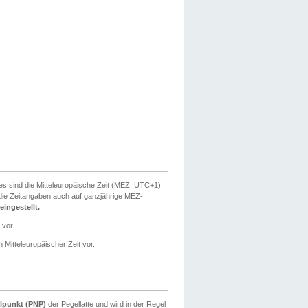
ies sind die Mitteleuropäische Zeit (MEZ, UTC+1)
ie Zeitangaben auch auf ganzjährige MEZ-
ingestellt.
 vor.
 Mitteleuropäischer Zeit vor.
lpunkt (PNP)
der Pegellatte und wird in der Regel