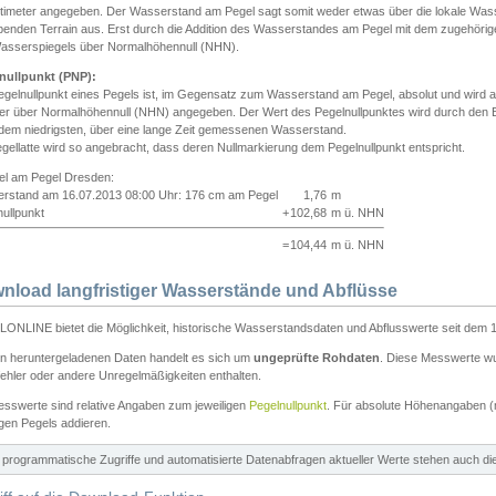
ntimeter angegeben. Der Wasserstand am Pegel sagt somit weder etwas über die lokale Wa
enden Terrain aus. Erst durch die Addition des Wasserstandes am Pegel mit dem zugehörig
asserspiegels über Normalhöhennull (NHN).
nullpunkt (PNP):
egelnullpunkt eines Pegels ist, im Gegensatz zum Wasserstand am Pegel, absolut und wir
ter über Normalhöhennull (NHN) angegeben. Der Wert des Pegelnullpunktes wird durch den Bet
 dem niedrigsten, über eine lange Zeit gemessenen Wasserstand.
gellatte wird so angebracht, dass deren Nullmarkierung dem Pegelnullpunkt entspricht.
iel am Pegel Dresden:
rstand am 16.07.2013 08:00 Uhr: 176 cm am Pegel
1,76
m
ullpunkt
+
102,68
m ü. NHN
=
104,44
m ü. NHN
nload langfristiger Wasserstände und Abflüsse
ONLINE bietet die Möglichkeit, historische Wasserstandsdaten und Abflusswerte seit dem 1
en heruntergeladenen Daten handelt es sich um
ungeprüfte Rohdaten
. Diese Messwerte wur
ehler oder andere Unregelmäßigkeiten enthalten.
esswerte sind relative Angaben zum jeweiligen
Pegelnullpunkt
. Für absolute Höhenangaben 
igen Pegels addieren.
ür programmatische Zugriffe und automatisierte Datenabfragen aktueller Werte stehen auch d