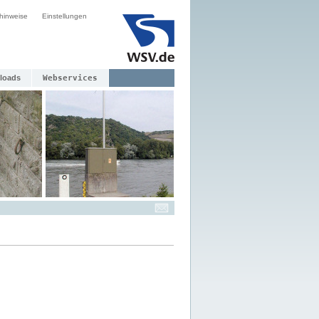
hinweise
Einstellungen
loads
Webservices