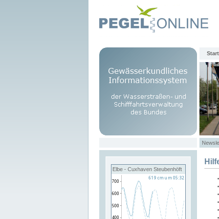
Start
Newsle
Hilf
Elbe - Cuxhaven Steubenhöft