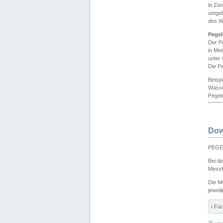
in Ze
umgeb
des W
Pegel
Der P
in Me
unter
Die Pe
Beisp
Wasse
Pegeln
Dow
PEGEL
Bei d
Messf
Die M
jeweil
ℹ️ F