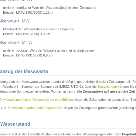
mittlerer niedrigster Wert der Wasserstände in einer Zeitspanne
Beispiel: MNW(1991/2000) 1,22 m
lkennwert: MW
Mittelwert der Wasserstände in einer Zeitspanne
Beispiel: MN(1991/2000) 3,00 m
elkennwert: MHW
mittlerer höchster Wert der Wasserstände in einer Zeitspanne
Beispiel: MHW(1991/2000) 6,00 m
tbezug der Messwerte
itangaben der Messwerte werden standardmäßig in gesetzlicher (lokaler) Zeit dargestellt. D
em Wechsel im Sommer zur Sommerzeit (MESZ, UTC+2). über die
Einstellungen
können Sie d
ellung ohne Sommerzeit einstellen.
Momentan sind alle Zeitangaben auf gesetzliche Zeit e
Download langfristiger Wasserstände und Abflüsse
liegen die Zeitangaben in gesetzlicher Zeit
n zum
Download angebotenen Tagesdateien
liegen die Zeitangaben grundsätzlich ganzjährig in
 Wasserstand
asserstand ist der lotrechte Abstand eines Punktes des Wasserspiegels über dem
Pegelnul