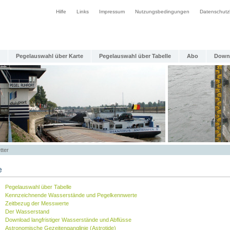
Hilfe
Links
Impressum
Nutzungsbedingungen
Datenschutz
Pegelauswahl über Karte
Pegelauswahl über Tabelle
Abo
Down
tter
e
Pegelauswahl über Tabelle
Kennzeichnende Wasserstände und Pegelkennwerte
Zeitbezug der Messwerte
Der Wasserstand
Download langfristiger Wasserstände und Abflüsse
Astronomische Gezeitenganglinie (Astrotide)