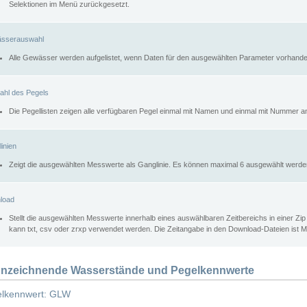
Selektionen im Menü zurückgesetzt.
sserauswahl
Alle Gewässer werden aufgelistet, wenn Daten für den ausgewählten Parameter vorhande
ahl des Pegels
Die Pegellisten zeigen alle verfügbaren Pegel einmal mit Namen und einmal mit Nummer a
inien
Zeigt die ausgewählten Messwerte als Ganglinie. Es können maximal 6 ausgewählt werde
load
Stellt die ausgewählten Messwerte innerhalb eines auswählbaren Zeitbereichs in einer Zi
kann txt, csv oder zrxp verwendet werden. Die Zeitangabe in den Download-Dateien ist 
nzeichnende Wasserstände und Pegelkennwerte
lkennwert: GLW