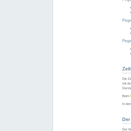
Pege
Peg
Zei
Die Ze
mit d
Darst
Beim
In de
Der
Der W