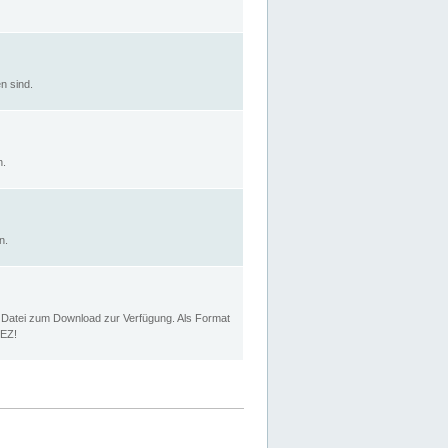
n sind.
n.
n.
p Datei zum Download zur Verfügung. Als Format
MEZ!