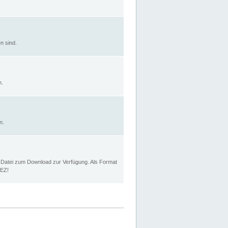
n sind.
n.
n.
p Datei zum Download zur Verfügung. Als Format
MEZ!