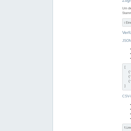
Zugr
Um di
Stamm
ℹ️ Ei
Verf
JSON
[

  {
  {
  {
]
CSV-
tim