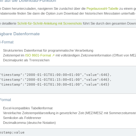
iff auf die Download-Funktion
e Daten herunterzuladen, navigieren Sie zunächst über die
Pegelauswahl-Tabelle
zu einem ge
datenseite finden Sie dann die Option zum Download der historischen Messdaten unterhalb
ne detaillierte
Schritt-für-Schritt-Anleitung mit Screenshots
führt Sie durch den gesamten Down
ügbare Datenformate
-Format
Strukturiertes Datenformat für programmatische Verarbeitung
Zeitstempel im
ISO 8601-Format
↗
mit vollständigen Zeitzoneninformation (Offset von 
Dezimalpunkt als Trennzeichen
"timestamp":"2000-01-01T01:00:00+01:00","value":646},

"timestamp":"2000-01-01T01:15:00+01:00","value":646},

"timestamp":"2000-01-01T01:30:00+01:00","value":645}

Format
Excel-kompatibles Tabellenformat
Vereinfachte Zeitstempeldarstellung in gesetzlicher Zeit (MEZ/MESZ mit Sommerzeitumstel
Semikolon als Feldtrenner
Dezimalkomma (deutsche Notation)
estamp;value
