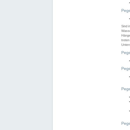
Pege
Sind 
Wasser
Hänge
treten
Unter
Pege
Pege
Pege
Pege