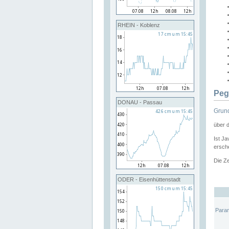
RHEIN - Koblenz
Peg
DONAU - Passau
Grund
über 
Ist Ja
ersche
Die Ze
ODER - Eisenhüttenstadt
Para