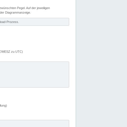
wünschten Pegel. Auf der jeweiligen
 der Diagrammanzeige.
load-Prozess.
MEZ/MESZ zu UTC)
lung)