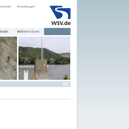
hinweise
Einstellungen
loads
Webservices