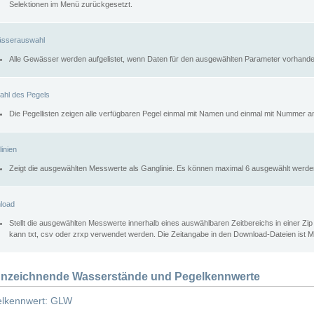
Selektionen im Menü zurückgesetzt.
sserauswahl
Alle Gewässer werden aufgelistet, wenn Daten für den ausgewählten Parameter vorhande
ahl des Pegels
Die Pegellisten zeigen alle verfügbaren Pegel einmal mit Namen und einmal mit Nummer a
inien
Zeigt die ausgewählten Messwerte als Ganglinie. Es können maximal 6 ausgewählt werde
load
Stellt die ausgewählten Messwerte innerhalb eines auswählbaren Zeitbereichs in einer Zi
kann txt, csv oder zrxp verwendet werden. Die Zeitangabe in den Download-Dateien ist 
nzeichnende Wasserstände und Pegelkennwerte
lkennwert: GLW