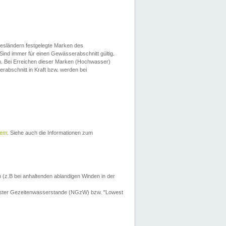
esländern festgelegte Marken des
Sind immer für einen Gewässerabschnitt gültig.
. Bei Erreichen dieser Marken (Hochwasser)
erabschnitt in Kraft bzw. werden bei
tem
. Siehe auch die Informationen zum
 (z.B bei anhaltenden ablandigen Winden in der
drigster Gezeitenwasserstande (NGzW) bzw. "Lowest