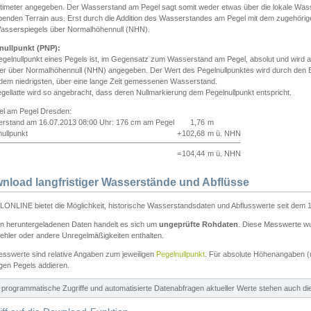
ntimeter angegeben. Der Wasserstand am Pegel sagt somit weder etwas über die lokale Wa
enden Terrain aus. Erst durch die Addition des Wasserstandes am Pegel mit dem zugehörig
asserspiegels über Normalhöhennull (NHN).
nullpunkt (PNP):
egelnullpunkt eines Pegels ist, im Gegensatz zum Wasserstand am Pegel, absolut und wir
ter über Normalhöhennull (NHN) angegeben. Der Wert des Pegelnullpunktes wird durch den Bet
 dem niedrigsten, über eine lange Zeit gemessenen Wasserstand.
gellatte wird so angebracht, dass deren Nullmarkierung dem Pegelnullpunkt entspricht.
iel am Pegel Dresden:
rstand am 16.07.2013 08:00 Uhr: 176 cm am Pegel
1,76
m
ullpunkt
+
102,68
m ü. NHN
=
104,44
m ü. NHN
nload langfristiger Wasserstände und Abflüsse
ONLINE bietet die Möglichkeit, historische Wasserstandsdaten und Abflusswerte seit dem 1
en heruntergeladenen Daten handelt es sich um
ungeprüfte Rohdaten
. Diese Messwerte wur
ehler oder andere Unregelmäßigkeiten enthalten.
esswerte sind relative Angaben zum jeweiligen
Pegelnullpunkt
. Für absolute Höhenangaben 
igen Pegels addieren.
ür programmatische Zugriffe und automatisierte Datenabfragen aktueller Werte stehen auch d