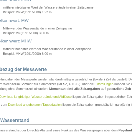
mittlerer niedrigster Wert der Wasserstände in einer Zeitspanne
Beispiel: MNW(1991/2000) 1,22 m
lkennwert: MW
Mittelwert der Wasserstände in einer Zeitspanne
Beispiel: MN(1991/2000) 3,00 m
elkennwert: MHW
mittlerer höchster Wert der Wasserstände in einer Zeitspanne
Beispiel: MHW(1991/2000) 6,00 m
tbezug der Messwerte
itangaben der Messwerte werden standardmäßig in gesetzlicher (lokaler) Zeit dargestellt. D
em Wechsel im Sommer zur Sommerzeit (MESZ, UTC+2). über die
Einstellungen
können Sie d
ellung ohne Sommerzeit einstellen.
Momentan sind alle Zeitangaben auf gesetzliche Zeit e
Download langfristiger Wasserstände und Abflüsse
liegen die Zeitangaben in gesetzlicher Zeit
n zum
Download angebotenen Tagesdateien
liegen die Zeitangaben grundsätzlich ganzjährig in
 Wasserstand
asserstand ist der lotrechte Abstand eines Punktes des Wasserspiegels über dem
Pegelnul