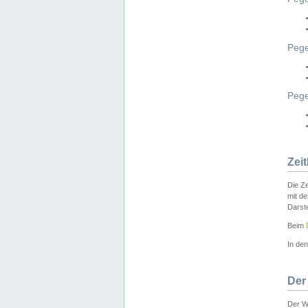
Pege
Peg
Zei
Die Ze
mit d
Darst
Beim
In de
Der
Der W