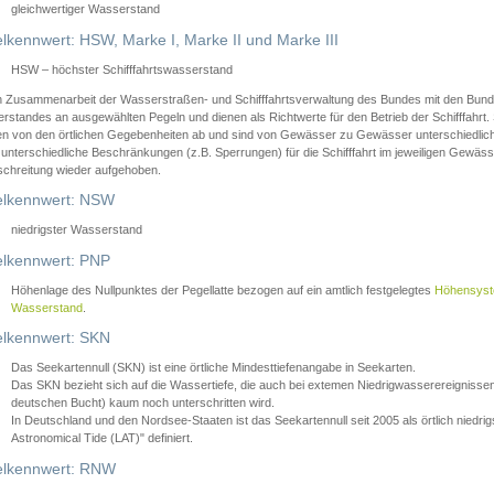
gleichwertiger Wasserstand
lkennwert: HSW, Marke I, Marke II und Marke III
HSW – höchster Schifffahrtswasserstand
in Zusammenarbeit der Wasserstraßen- und Schifffahrtsverwaltung des Bundes mit den Bund
standes an ausgewählten Pegeln und dienen als Richtwerte für den Betrieb der Schifffahrt. 
n von den örtlichen Gegebenheiten ab und sind von Gewässer zu Gewässer unterschiedlich
 unterschiedliche Beschränkungen (z.B. Sperrungen) für die Schifffahrt im jeweiligen Gewäss
schreitung wieder aufgehoben.
lkennwert: NSW
niedrigster Wasserstand
lkennwert: PNP
Höhenlage des Nullpunktes der Pegellatte bezogen auf ein amtlich festgelegtes
Höhensys
Wasserstand
.
lkennwert: SKN
Das Seekartennull (SKN) ist eine örtliche Mindesttiefenangabe in Seekarten.
Das SKN bezieht sich auf die Wassertiefe, die auch bei extemen Niedrigwasserereignissen
deutschen Bucht) kaum noch unterschritten wird.
In Deutschland und den Nordsee-Staaten ist das Seekartennull seit 2005 als örtlich nie
Astronomical Tide (LAT)" definiert.
lkennwert: RNW