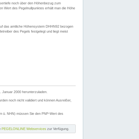
ssertiefe noch über den Höhenbezug zum
en Wert des Pegelnullpunktes erhält man die Höhe
d auf das amtliche Höhensystem DHHN92 bezogen
reiber des Pegels festgelegt und liegt meist
. Januar 2000 herunterzuladen.
den noch nicht validiert und können Ausreißer,
(m ü. NHN) müssen Sie den PNP-Wert des
ie
PEGELONLINE Webservices
zur Verfügung.