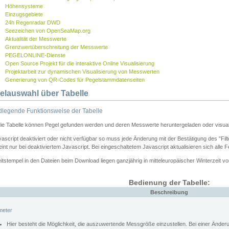
Höhensysteme
Einzugsgebiete
24h Regenradar DWD
Seezeichen von OpenSeaMap.org
Aktualität der Messwerte
Grenzwertüberschreitung der Messwerte
PEGELONLINE-Dienste
Open Source Projekt für die interaktive Online Visualisierung
Projektarbeit zur dynamischen Visualisierung von Messwerten
Generierung von QR-Codes für Pegelstammdatenseiten
elauswahl über Tabelle
legende Funktionsweise der Tabelle
die Tabelle können Pegel gefunden werden und deren Messwerte heruntergeladen oder visuali
vascript deaktiviert oder nicht verfügbar so muss jede Änderung mit der Bestätigung des "Filt
int nur bei deaktiviertem Javascript. Bei eingeschaltetem Javascript aktualisieren sich alle 
itstempel in den Dateien beim Download liegen ganzjährig in mitteleuropäischer Winterzeit vo
Bedienung der Tabelle:
Beschreibung
meter
Hier besteht die Möglichkeit, die auszuwertende Messgröße einzustellen. Bei einer Ände