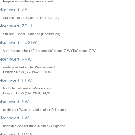
Regulierungs-Niedrigwasserstand
lkennwert: ZS_I
Stauziel I einer Staustufe (Normalstau)
lkennwert: ZS_II
Stauziel II einer Staustufe (Höchststau)
elkennwert: TUGLW
Verkehrsgesicherte Fahrrinnentiefe unter GlW (Tiefe unter GlW)
lkennwert: NNW
niedrigster bekannter Wasserstand
Beispiel: NNW (3.2.1942) 9,30 m
lkennwert: HHW
höchster bekannter Wasserstand
Beispiel: HHW (14.8.2001) 14,31 m
lkennwert: NW
niedrigster Wasserstand in einer Zeitspanne
lkennwert: HW
höchster Wasserstand in einer Zeitspanne
elkennwert: MNW