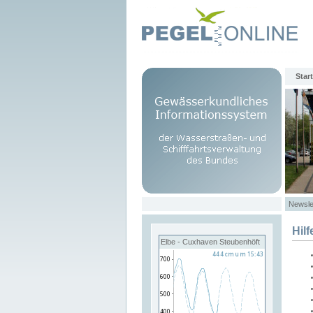
Start
Newsle
Hilf
Elbe - Cuxhaven Steubenhöft