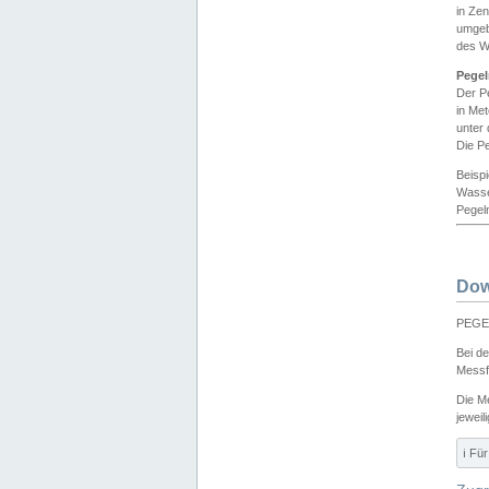
in Ze
umgeb
des W
Pegel
Der P
in Me
unter
Die Pe
Beisp
Wasse
Pegeln
Dow
PEGEL
Bei d
Messf
Die M
jeweil
ℹ️ F