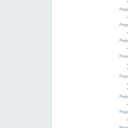
Pege
Pege
Peg
Pege
Pege
Pege
Pege
Peg