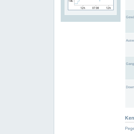
Gewä
Ausw
Gangl
Down
Ken
Pege