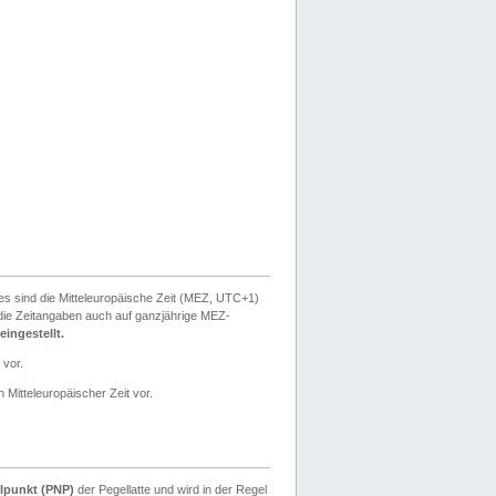
ies sind die Mitteleuropäische Zeit (MEZ, UTC+1)
ie Zeitangaben auch auf ganzjährige MEZ-
ingestellt.
 vor.
 Mitteleuropäischer Zeit vor.
lpunkt (PNP)
der Pegellatte und wird in der Regel