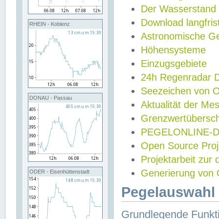
Der Wasserstand
Download langfris
RHEIN - Koblenz
Astronomische Gez
Höhensysteme
Einzugsgebiete
24h Regenradar
Seezeichen von 
DONAU - Passau
Aktualität der Me
Grenzwertübersch
PEGELONLINE-Di
Open Source Projek
Projektarbeit zur
Generierung von 
ODER - Eisenhüttenstadt
Pegelauswahl 
Grundlegende Funkti