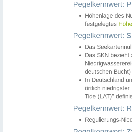
Pegelkennwert: 
Höhenlage des Nul
festgelegtes
Höhe
Pegelkennwert: 
Das Seekartennull
Das SKN bezieht s
Niedrigwassererei
deutschen Bucht) 
In Deutschland un
örtlich niedrigst
Tide (LAT)" definie
Pegelkennwert:
Regulierungs-Nie
Pegelkennwert: Z