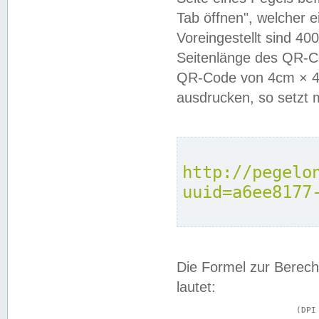
Tab öffnen", welcher 
Voreingestellt sind 4
Seitenlänge des QR-C
QR-Code von 4cm × 4c
ausdrucken, so setzt 
http://pegelo
uuid=a6ee8177
Die Formel zur Berech
lautet:
			(DPI × Druckkantenlänge in cm) ÷ 2,54 = Kantenlänge in Pixel
