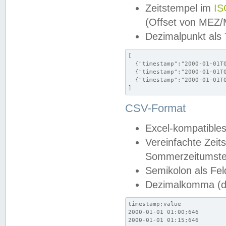
Zeitstempel im
IS
(Offset von MEZ
Dezimalpunkt als
[

  {"timestamp":"2000-01-01T0
  {"timestamp":"2000-01-01T0
  {"timestamp":"2000-01-01T0
]
CSV-Format
Excel-kompatibles
Vereinfachte Zeit
Sommerzeitumstel
Semikolon als Fel
Dezimalkomma (de
timestamp;value

2000-01-01 01:00;646

2000-01-01 01:15;646
