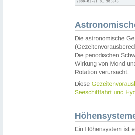
2000-01-01 01:30;645
Astronomische
Die astronomische Gez
(Gezeitenvorausberec
Die periodischen Schw
Wirkung von Mond und
Rotation verursacht.
Diese
Gezeitenvorau
Seeschifffahrt und Hy
Höhensystem
Ein Höhensystem ist e