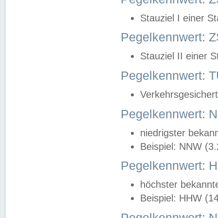
Stauziel I einer S
Pegelkennwert: Z
Stauziel II einer 
Pegelkennwert:
Verkehrsgesichert
Pegelkennwert:
niedrigster bekan
Beispiel: NNW (3
Pegelkennwert:
höchster bekannt
Beispiel: HHW (1
Pegelkennwert: 