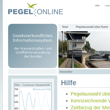
Hilfe
Link
Start
Pegelauswahl über Karte
Newsletter
Hilfe
Elbe - Cuxhaven Steubenhöft
Pegelauswahl übe
Kennzeichnende 
Zeitbezug der Me