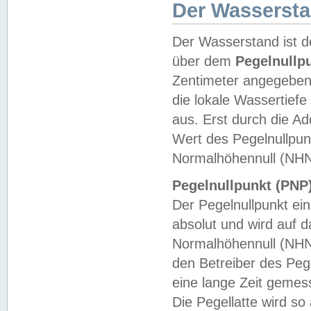
Der Wasserst
Der Wasserstand ist d
über dem
Pegelnullp
Zentimeter angegeben
die lokale Wassertie
aus. Erst durch die A
Wert des Pegelnullpun
Normalhöhennull (NHN
Pegelnullpunkt (PNP)
Der Pegelnullpunkt ei
absolut und wird auf
Normalhöhennull (NHN
den Betreiber des Pege
eine lange Zeit geme
Die Pegellatte wird s