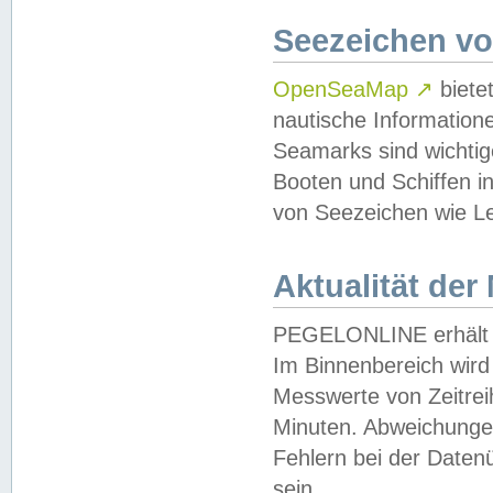
Seezeichen v
OpenSeaMap
↗
biete
nautische Information
Seamarks sind wichtig
Booten und Schiffen i
von Seezeichen wie Le
Aktualität der
PEGELONLINE erhält u
Im Binnenbereich wird 
Messwerte von Zeitreih
Minuten. Abweichungen
Fehlern bei der Daten
sein.