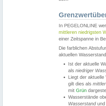
Grenzwertüber
In PEGELONLINE werde
mittleren niedrigsten
einer Zeitspanne in Be
Die farblichen Abstuf
aktuellen Wasserstand
Ist der aktuelle 
als
niedriger Was
Liegt der aktue
gilt dies als
mittle
mit
Grün
dargestel
Wasserstände obe
Wasserstand
und