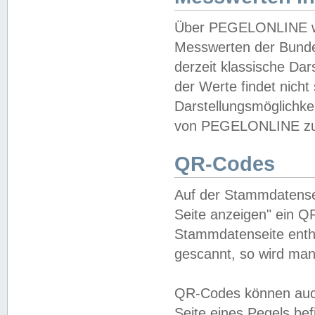
Über PEGELONLINE wer
Messwerten der Bundes
derzeit klassische Da
der Werte findet nicht 
Darstellungsmöglichkei
von PEGELONLINE zu 
QR-Codes
Auf der Stammdatensei
Seite anzeigen" ein Q
Stammdatenseite enthä
gescannt, so wird man
QR-Codes können auc
Seite eines Pegels be