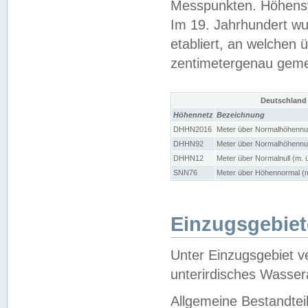
Messpunkten. Höhensy
Im 19. Jahrhundert wu
etabliert, an welchen 
zentimetergenau gem
Deutschland
Höhennetz
Bezeichnung
DHHN2016
Meter über Normalhöhennul
DHHN92
Meter über Normalhöhennul
DHHN12
Meter über Normalnull (m. 
SNN76
Meter über Höhennormal (m
Einzugsgebiet
Unter Einzugsgebiet v
unterirdisches Wasser
Allgemeine Bestandtei