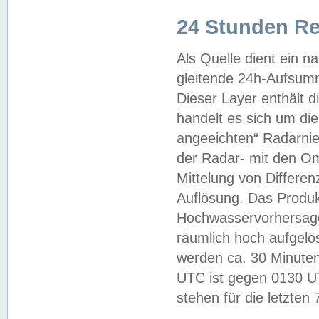
24 Stunden R
Als Quelle dient ein n
gleitende 24h-Aufsum
Dieser Layer enthält
handelt es sich um di
angeeichten“ Radarnie
der Radar- mit den O
Mittelung von Differe
Auflösung. Das Produk
Hochwasservorhersagez
räumlich hoch aufgelö
werden ca. 30 Minuten
UTC ist gegen 0130 UTC
stehen für die letzten