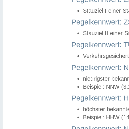
Stauziel I einer S
Pegelkennwert: Z
Stauziel II einer 
Pegelkennwert:
Verkehrsgesichert
Pegelkennwert:
niedrigster bekan
Beispiel: NNW (3
Pegelkennwert:
höchster bekannt
Beispiel: HHW (1
Pegelkennwert: 