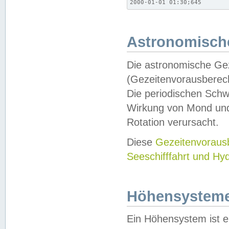
2000-01-01 01:30;645
Astronomische
Die astronomische Gez
(Gezeitenvorausberec
Die periodischen Schw
Wirkung von Mond und
Rotation verursacht.
Diese
Gezeitenvorau
Seeschifffahrt und Hy
Höhensystem
Ein Höhensystem ist e