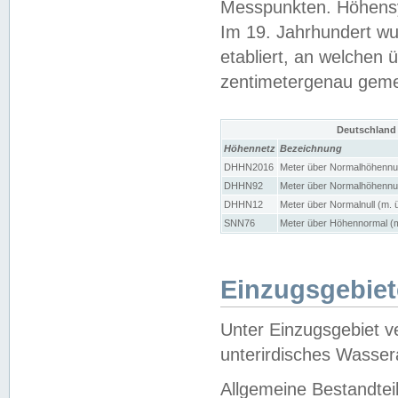
Messpunkten. Höhensy
Im 19. Jahrhundert wu
etabliert, an welchen 
zentimetergenau gem
Deutschland
Höhennetz
Bezeichnung
DHHN2016
Meter über Normalhöhennul
DHHN92
Meter über Normalhöhennul
DHHN12
Meter über Normalnull (m. 
SNN76
Meter über Höhennormal (m
Einzugsgebiet
Unter Einzugsgebiet v
unterirdisches Wasser
Allgemeine Bestandtei