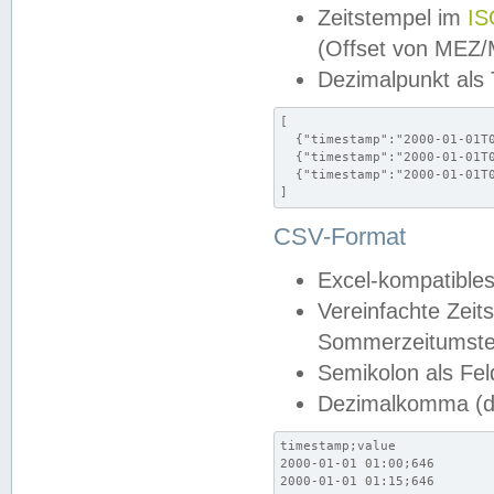
Zeitstempel im
IS
(Offset von MEZ
Dezimalpunkt als
[

  {"timestamp":"2000-01-01T0
  {"timestamp":"2000-01-01T0
  {"timestamp":"2000-01-01T0
]
CSV-Format
Excel-kompatibles
Vereinfachte Zeit
Sommerzeitumstel
Semikolon als Fel
Dezimalkomma (de
timestamp;value

2000-01-01 01:00;646

2000-01-01 01:15;646
