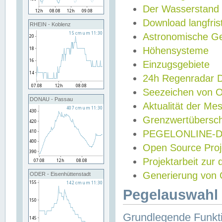
Der Wasserstand
Download langfris
RHEIN - Koblenz
Astronomische Gez
Höhensysteme
Einzugsgebiete
24h Regenradar
Seezeichen von 
DONAU - Passau
Aktualität der Me
Grenzwertübersch
PEGELONLINE-Di
Open Source Projek
Projektarbeit zur
Generierung von 
ODER - Eisenhüttenstadt
Pegelauswahl 
Grundlegende Funkti