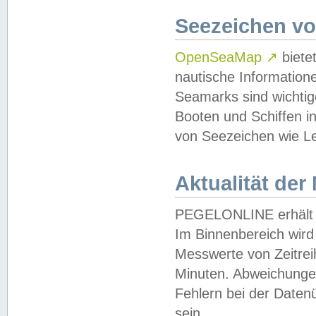
Seezeichen v
OpenSeaMap
↗
biete
nautische Information
Seamarks sind wichtig
Booten und Schiffen i
von Seezeichen wie Le
Aktualität der
PEGELONLINE erhält u
Im Binnenbereich wird 
Messwerte von Zeitreih
Minuten. Abweichungen
Fehlern bei der Daten
sein.