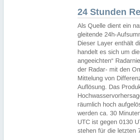
24 Stunden R
Als Quelle dient ein n
gleitende 24h-Aufsum
Dieser Layer enthält
handelt es sich um di
angeeichten“ Radarnie
der Radar- mit den O
Mittelung von Differe
Auflösung. Das Produk
Hochwasservorhersagez
räumlich hoch aufgelö
werden ca. 30 Minuten
UTC ist gegen 0130 UTC
stehen für die letzten