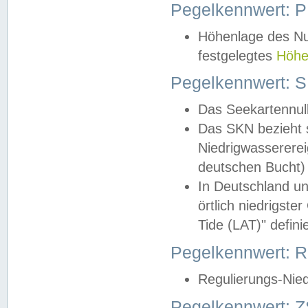
Pegelkennwert: 
Höhenlage des Nul
festgelegtes
Höhe
Pegelkennwert: 
Das Seekartennull
Das SKN bezieht s
Niedrigwassererei
deutschen Bucht) 
In Deutschland un
örtlich niedrigst
Tide (LAT)" definie
Pegelkennwert:
Regulierungs-Nie
Pegelkennwert: Z