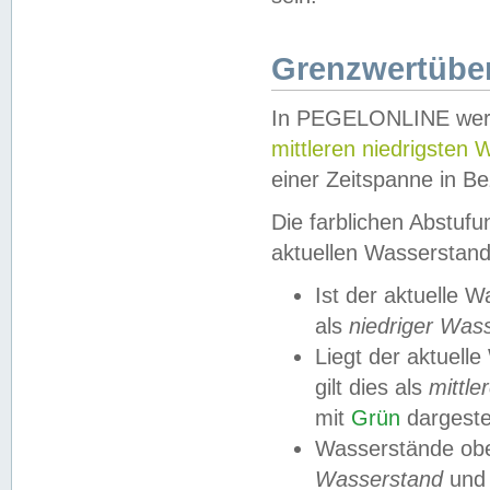
Grenzwertüber
In PEGELONLINE werde
mittleren niedrigsten
einer Zeitspanne in Be
Die farblichen Abstuf
aktuellen Wasserstand
Ist der aktuelle 
als
niedriger Was
Liegt der aktue
gilt dies als
mittle
mit
Grün
dargestel
Wasserstände obe
Wasserstand
und