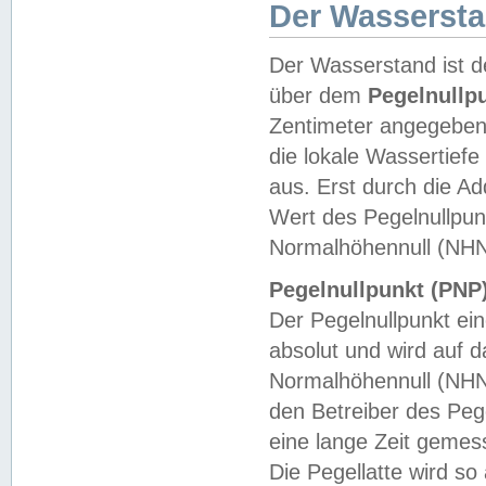
Der Wasserst
Der Wasserstand ist d
über dem
Pegelnullp
Zentimeter angegeben
die lokale Wassertie
aus. Erst durch die A
Wert des Pegelnullpun
Normalhöhennull (NHN
Pegelnullpunkt (PNP)
Der Pegelnullpunkt ei
absolut und wird auf
Normalhöhennull (NHN
den Betreiber des Pege
eine lange Zeit geme
Die Pegellatte wird s