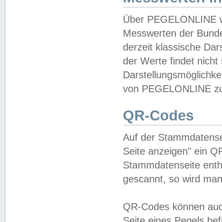
Über PEGELONLINE wer
Messwerten der Bundes
derzeit klassische Da
der Werte findet nicht 
Darstellungsmöglichkei
von PEGELONLINE zu 
QR-Codes
Auf der Stammdatensei
Seite anzeigen" ein Q
Stammdatenseite enthä
gescannt, so wird man
QR-Codes können auc
Seite eines Pegels be