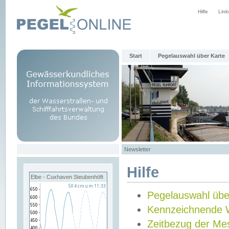
Hilfe
Link
Start
Pegelauswahl über Karte
Newsletter
Hilfe
Elbe - Cuxhaven Steubenhöft
Pegelauswahl übe
Kennzeichnende 
Zeitbezug der Me