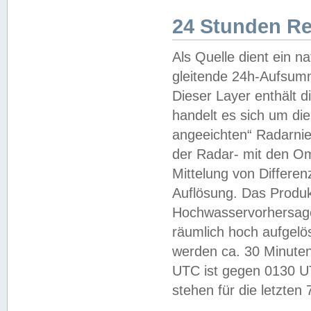
24 Stunden R
Als Quelle dient ein n
gleitende 24h-Aufsum
Dieser Layer enthält
handelt es sich um di
angeeichten“ Radarnie
der Radar- mit den O
Mittelung von Differe
Auflösung. Das Produk
Hochwasservorhersagez
räumlich hoch aufgelö
werden ca. 30 Minuten
UTC ist gegen 0130 UTC
stehen für die letzten