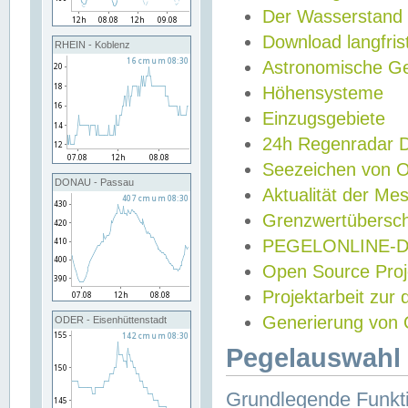
Der Wasserstand
Download langfris
RHEIN - Koblenz
Astronomische Gez
Höhensysteme
Einzugsgebiete
24h Regenradar
Seezeichen von 
DONAU - Passau
Aktualität der Me
Grenzwertübersch
PEGELONLINE-Di
Open Source Projek
Projektarbeit zur
Generierung von 
ODER - Eisenhüttenstadt
Pegelauswahl 
Grundlegende Funkti