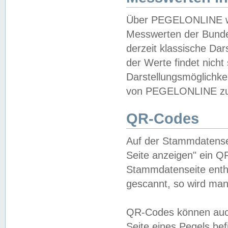
Über PEGELONLINE wer
Messwerten der Bundes
derzeit klassische Da
der Werte findet nicht 
Darstellungsmöglichkei
von PEGELONLINE zu 
QR-Codes
Auf der Stammdatensei
Seite anzeigen" ein Q
Stammdatenseite enthä
gescannt, so wird man
QR-Codes können auc
Seite eines Pegels be