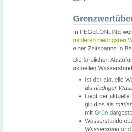
Grenzwertüber
In PEGELONLINE werde
mittleren niedrigsten
einer Zeitspanne in Be
Die farblichen Abstuf
aktuellen Wasserstand
Ist der aktuelle 
als
niedriger Was
Liegt der aktue
gilt dies als
mittle
mit
Grün
dargestel
Wasserstände obe
Wasserstand
und