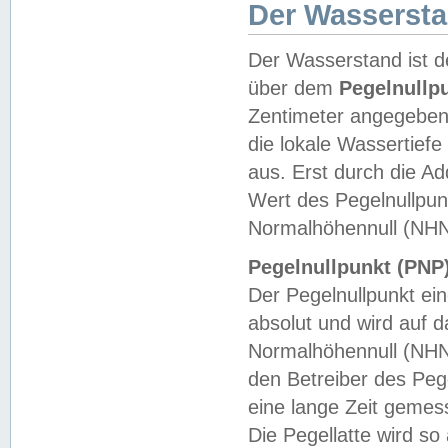
Der Wasserst
Der Wasserstand ist d
über dem
Pegelnullp
Zentimeter angegeben
die lokale Wassertie
aus. Erst durch die A
Wert des Pegelnullpun
Normalhöhennull (NHN
Pegelnullpunkt (PNP)
Der Pegelnullpunkt ei
absolut und wird auf
Normalhöhennull (NHN
den Betreiber des Pege
eine lange Zeit geme
Die Pegellatte wird s