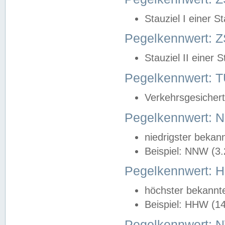
Stauziel I einer S
Pegelkennwert: Z
Stauziel II einer 
Pegelkennwert:
Verkehrsgesichert
Pegelkennwert:
niedrigster bekan
Beispiel: NNW (3
Pegelkennwert:
höchster bekannt
Beispiel: HHW (1
Pegelkennwert: 