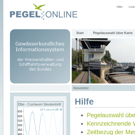
Hilfe
Link
Start
Pegelauswahl über Karte
Newsletter
Hilfe
Elbe - Cuxhaven Steubenhöft
Pegelauswahl übe
Kennzeichnende 
Zeitbezug der Me