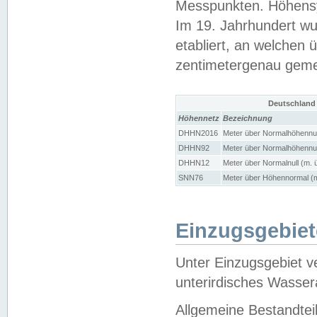
Messpunkten. Höhensy
Im 19. Jahrhundert wu
etabliert, an welchen 
zentimetergenau gem
Deutschland
Höhennetz
Bezeichnung
DHHN2016
Meter über Normalhöhennul
DHHN92
Meter über Normalhöhennul
DHHN12
Meter über Normalnull (m. 
SNN76
Meter über Höhennormal (m
Einzugsgebiet
Unter Einzugsgebiet v
unterirdisches Wasser
Allgemeine Bestandtei