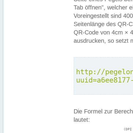
Tab öffnen", welcher 
Voreingestellt sind 4
Seitenlänge des QR-C
QR-Code von 4cm × 4c
ausdrucken, so setzt 
http://pegelo
uuid=a6ee8177
Die Formel zur Berech
lautet:
			(DPI × Druckkantenlänge in cm) ÷ 2,54 = Kantenlänge in Pixel
