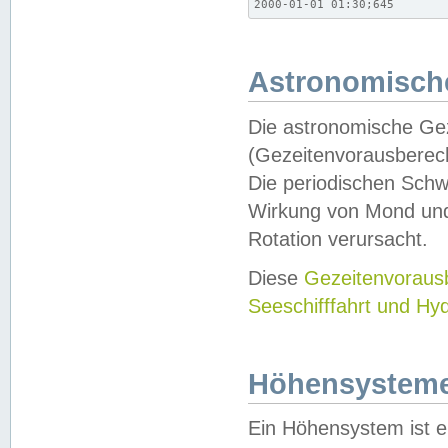
2000-01-01 01:30;645
Astronomische
Die astronomische Gez
(Gezeitenvorausberec
Die periodischen Schw
Wirkung von Mond und
Rotation verursacht.
Diese
Gezeitenvorau
Seeschifffahrt und Hy
Höhensystem
Ein Höhensystem ist e