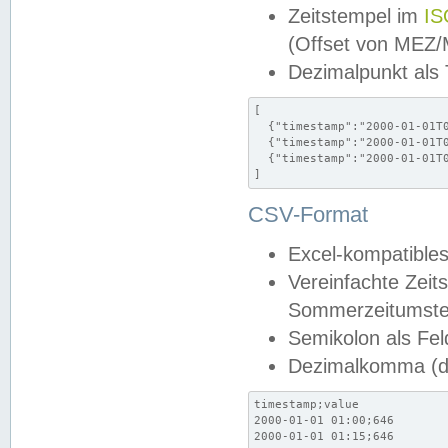
Zeitstempel im
IS
(Offset von MEZ
Dezimalpunkt als
[

  {"timestamp":"2000-01-01T0
  {"timestamp":"2000-01-01T0
  {"timestamp":"2000-01-01T0
]
CSV-Format
Excel-kompatibles
Vereinfachte Zeit
Sommerzeitumstel
Semikolon als Fel
Dezimalkomma (de
timestamp;value

2000-01-01 01:00;646

2000-01-01 01:15;646
