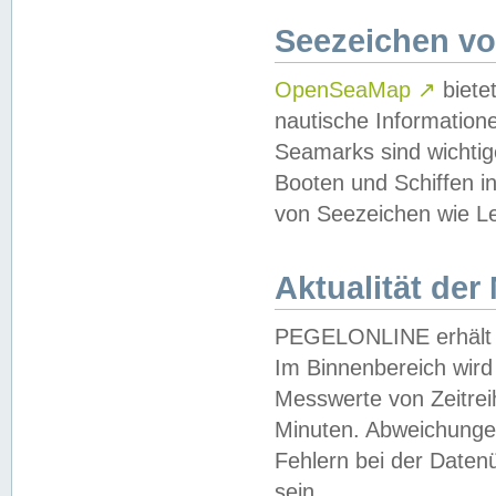
Seezeichen v
OpenSeaMap
↗
biete
nautische Information
Seamarks sind wichtig
Booten und Schiffen i
von Seezeichen wie Le
Aktualität der
PEGELONLINE erhält u
Im Binnenbereich wird 
Messwerte von Zeitreih
Minuten. Abweichungen
Fehlern bei der Daten
sein.