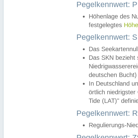
Pegelkennwert: 
Höhenlage des Nul
festgelegtes
Höhe
Pegelkennwert: 
Das Seekartennull
Das SKN bezieht s
Niedrigwassererei
deutschen Bucht) 
In Deutschland un
örtlich niedrigst
Tide (LAT)" definie
Pegelkennwert:
Regulierungs-Nie
Pegelkennwert: Z