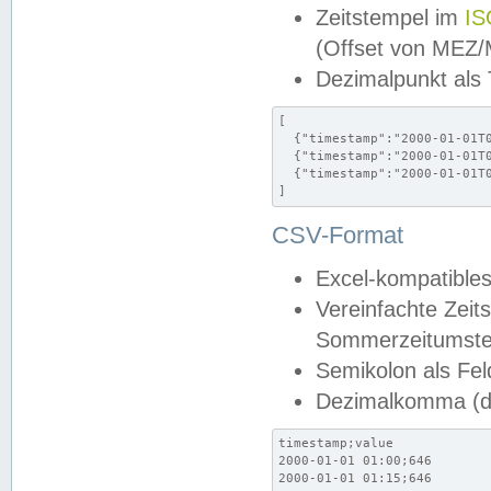
Zeitstempel im
IS
(Offset von MEZ
Dezimalpunkt als
[

  {"timestamp":"2000-01-01T0
  {"timestamp":"2000-01-01T0
  {"timestamp":"2000-01-01T0
]
CSV-Format
Excel-kompatibles
Vereinfachte Zeit
Sommerzeitumstel
Semikolon als Fel
Dezimalkomma (de
timestamp;value

2000-01-01 01:00;646

2000-01-01 01:15;646
