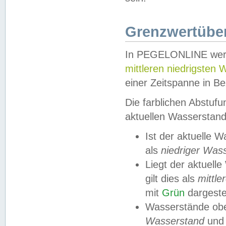
Grenzwertüber
In PEGELONLINE werde
mittleren niedrigsten
einer Zeitspanne in Be
Die farblichen Abstuf
aktuellen Wasserstand
Ist der aktuelle 
als
niedriger Was
Liegt der aktue
gilt dies als
mittle
mit
Grün
dargestel
Wasserstände obe
Wasserstand
und