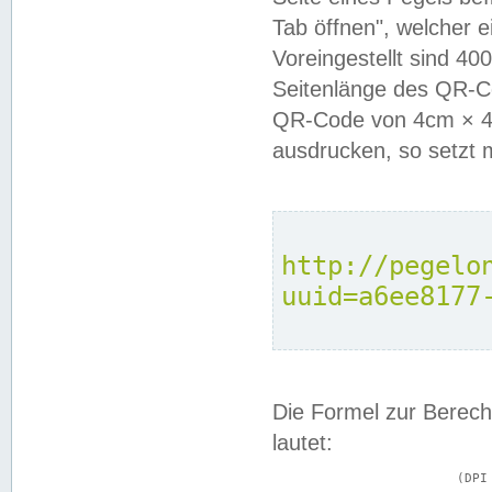
Tab öffnen", welcher 
Voreingestellt sind 4
Seitenlänge des QR-C
QR-Code von 4cm × 4c
ausdrucken, so setzt 
http://pegelo
uuid=a6ee8177
Die Formel zur Berech
lautet:
			(DPI × Druckkantenlänge in cm) ÷ 2,54 = Kantenlänge in Pixel
