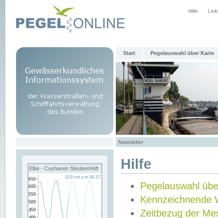
Hilfe
Link
Start
Pegelauswahl über Karte
Newsletter
Hilfe
Elbe - Cuxhaven Steubenhöft
Pegelauswahl übe
Kennzeichnende 
Zeitbezug der Me