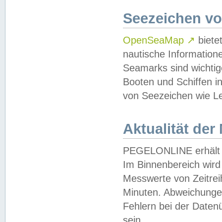
Seezeichen v
OpenSeaMap
↗
biete
nautische Information
Seamarks sind wichtig
Booten und Schiffen i
von Seezeichen wie Le
Aktualität der
PEGELONLINE erhält u
Im Binnenbereich wird 
Messwerte von Zeitreih
Minuten. Abweichungen
Fehlern bei der Daten
sein.