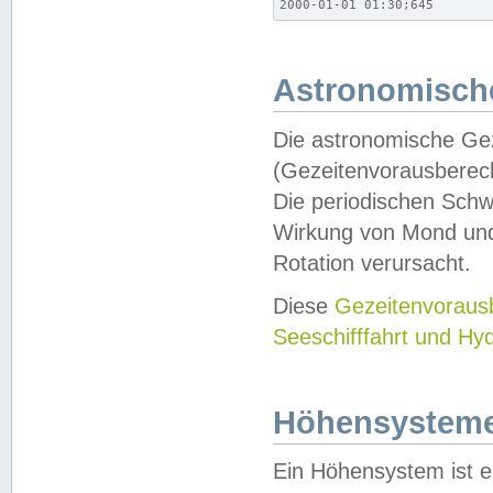
2000-01-01 01:30;645
Astronomische
Die astronomische Gez
(Gezeitenvorausberec
Die periodischen Schw
Wirkung von Mond und
Rotation verursacht.
Diese
Gezeitenvorau
Seeschifffahrt und Hy
Höhensystem
Ein Höhensystem ist e