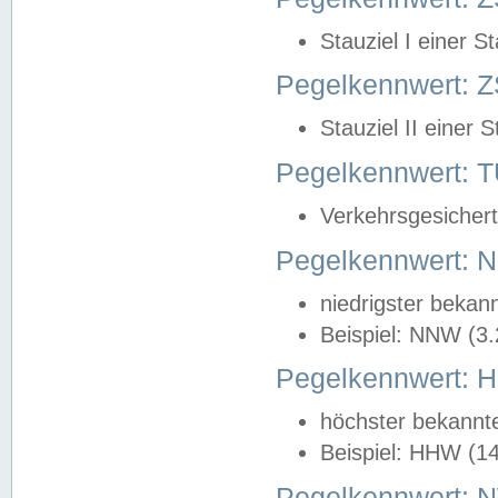
Stauziel I einer S
Pegelkennwert: Z
Stauziel II einer 
Pegelkennwert:
Verkehrsgesichert
Pegelkennwert:
niedrigster bekan
Beispiel: NNW (3
Pegelkennwert:
höchster bekannt
Beispiel: HHW (1
Pegelkennwert: 