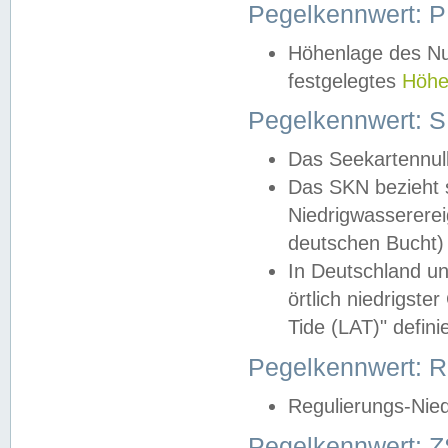
Pegelkennwert: 
Höhenlage des Nul
festgelegtes
Höhe
Pegelkennwert: 
Das Seekartennull
Das SKN bezieht s
Niedrigwassererei
deutschen Bucht) 
In Deutschland un
örtlich niedrigst
Tide (LAT)" definie
Pegelkennwert:
Regulierungs-Nie
Pegelkennwert: Z