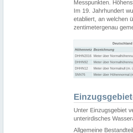
Messpunkten. Höhensy
Im 19. Jahrhundert wu
etabliert, an welchen 
zentimetergenau gem
Deutschland
Höhennetz
Bezeichnung
DHHN2016
Meter über Normalhöhennul
DHHN92
Meter über Normalhöhennul
DHHN12
Meter über Normalnull (m. 
SNN76
Meter über Höhennormal (m
Einzugsgebiet
Unter Einzugsgebiet v
unterirdisches Wasser
Allgemeine Bestandtei