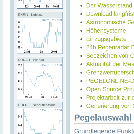
Der Wasserstand
Download langfris
RHEIN - Koblenz
Astronomische Gez
Höhensysteme
Einzugsgebiete
24h Regenradar
Seezeichen von 
DONAU - Passau
Aktualität der Me
Grenzwertübersch
PEGELONLINE-Di
Open Source Projek
Projektarbeit zur
Generierung von 
ODER - Eisenhüttenstadt
Pegelauswahl 
Grundlegende Funkti