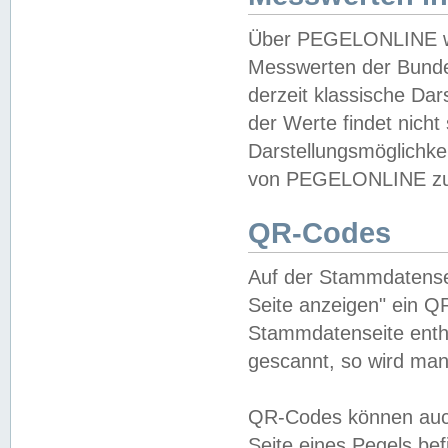
Über PEGELONLINE wer
Messwerten der Bundes
derzeit klassische Da
der Werte findet nicht 
Darstellungsmöglichkei
von PEGELONLINE zu 
QR-Codes
Auf der Stammdatensei
Seite anzeigen" ein Q
Stammdatenseite enthä
gescannt, so wird man
QR-Codes können auc
Seite eines Pegels be