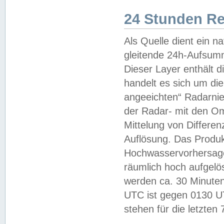
24 Stunden R
Als Quelle dient ein n
gleitende 24h-Aufsum
Dieser Layer enthält
handelt es sich um di
angeeichten“ Radarnie
der Radar- mit den O
Mittelung von Differe
Auflösung. Das Produk
Hochwasservorhersagez
räumlich hoch aufgelö
werden ca. 30 Minuten
UTC ist gegen 0130 UTC
stehen für die letzten