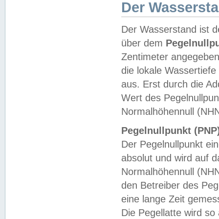
Der Wasserst
Der Wasserstand ist d
über dem
Pegelnullp
Zentimeter angegeben
die lokale Wassertie
aus. Erst durch die A
Wert des Pegelnullpun
Normalhöhennull (NHN
Pegelnullpunkt (PNP)
Der Pegelnullpunkt ei
absolut und wird auf
Normalhöhennull (NHN
den Betreiber des Pege
eine lange Zeit geme
Die Pegellatte wird s