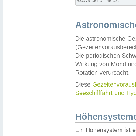
2000-01-01 01:30;645
Astronomische
Die astronomische Gez
(Gezeitenvorausberec
Die periodischen Schw
Wirkung von Mond und
Rotation verursacht.
Diese
Gezeitenvorau
Seeschifffahrt und Hy
Höhensystem
Ein Höhensystem ist e