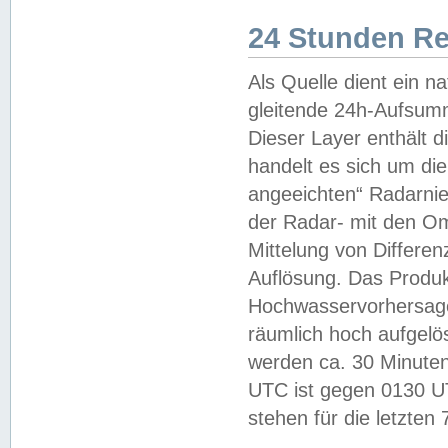
24 Stunden R
Als Quelle dient ein n
gleitende 24h-Aufsum
Dieser Layer enthält
handelt es sich um di
angeeichten“ Radarnie
der Radar- mit den O
Mittelung von Differe
Auflösung. Das Produk
Hochwasservorhersagez
räumlich hoch aufgelö
werden ca. 30 Minuten
UTC ist gegen 0130 UTC
stehen für die letzten