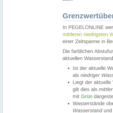
Grenzwertüber
In PEGELONLINE werde
mittleren niedrigsten
einer Zeitspanne in Be
Die farblichen Abstuf
aktuellen Wasserstand
Ist der aktuelle 
als
niedriger Was
Liegt der aktue
gilt dies als
mittle
mit
Grün
dargestel
Wasserstände obe
Wasserstand
und