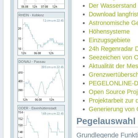
Der Wasserstand
Download langfris
RHEIN - Koblenz
Astronomische Gez
Höhensysteme
Einzugsgebiete
24h Regenradar
Seezeichen von 
DONAU - Passau
Aktualität der Me
Grenzwertübersch
PEGELONLINE-Di
Open Source Projek
Projektarbeit zur
Generierung von 
ODER - Eisenhüttenstadt
Pegelauswahl 
Grundlegende Funkti