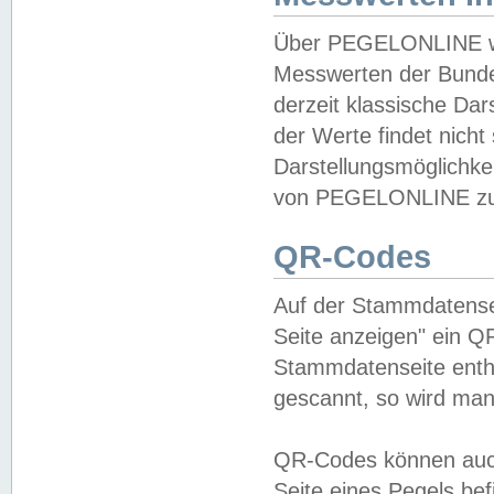
Über PEGELONLINE wer
Messwerten der Bundes
derzeit klassische Da
der Werte findet nicht 
Darstellungsmöglichkei
von PEGELONLINE zu 
QR-Codes
Auf der Stammdatensei
Seite anzeigen" ein Q
Stammdatenseite enthä
gescannt, so wird man
QR-Codes können auc
Seite eines Pegels be