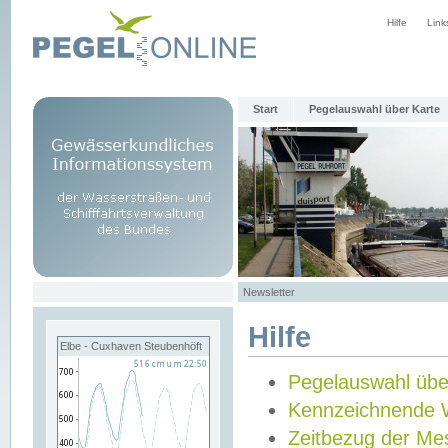
Hilfe
Link
Start
Pegelauswahl über Karte
Newsletter
Hilfe
Elbe - Cuxhaven Steubenhöft
Pegelauswahl übe
Kennzeichnende 
Zeitbezug der Me