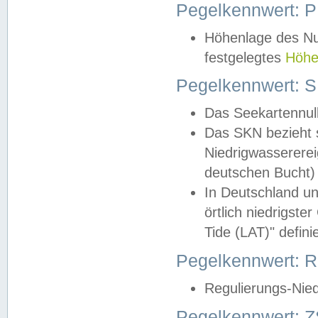
Pegelkennwert: 
Höhenlage des Nul
festgelegtes
Höhe
Pegelkennwert: 
Das Seekartennull
Das SKN bezieht s
Niedrigwassererei
deutschen Bucht) 
In Deutschland un
örtlich niedrigst
Tide (LAT)" definie
Pegelkennwert:
Regulierungs-Nie
Pegelkennwert: Z