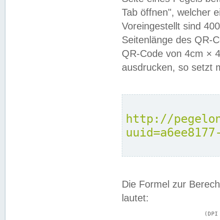
Tab öffnen", welcher 
Voreingestellt sind 4
Seitenlänge des QR-C
QR-Code von 4cm × 4c
ausdrucken, so setzt 
http://pegelo
uuid=a6ee8177
Die Formel zur Berech
lautet:
			(DPI × Druckkantenlänge in cm) ÷ 2,54 = Kantenlänge in Pixel
