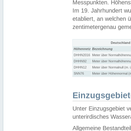
Messpunkten. Höhensy
Im 19. Jahrhundert wu
etabliert, an welchen 
zentimetergenau gem
Deutschland
Höhennetz
Bezeichnung
DHHN2016
Meter über Normalhöhennul
DHHN92
Meter über Normalhöhennul
DHHN12
Meter über Normalnull (m. 
SNN76
Meter über Höhennormal (m
Einzugsgebiet
Unter Einzugsgebiet v
unterirdisches Wasser
Allgemeine Bestandtei