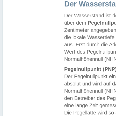
Der Wasserst
Der Wasserstand ist d
über dem
Pegelnullp
Zentimeter angegeben
die lokale Wassertie
aus. Erst durch die A
Wert des Pegelnullpun
Normalhöhennull (NHN
Pegelnullpunkt (PNP)
Der Pegelnullpunkt ei
absolut und wird auf
Normalhöhennull (NHN
den Betreiber des Pege
eine lange Zeit geme
Die Pegellatte wird s