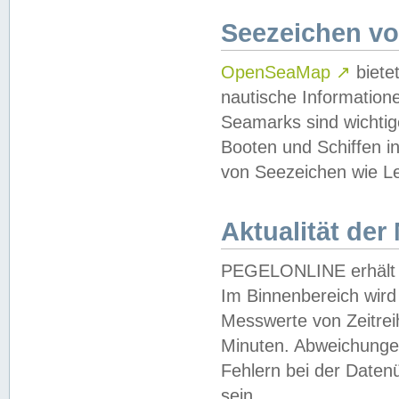
Seezeichen v
OpenSeaMap
↗
biete
nautische Information
Seamarks sind wichtig
Booten und Schiffen i
von Seezeichen wie Le
Aktualität der
PEGELONLINE erhält u
Im Binnenbereich wird 
Messwerte von Zeitreih
Minuten. Abweichungen
Fehlern bei der Daten
sein.