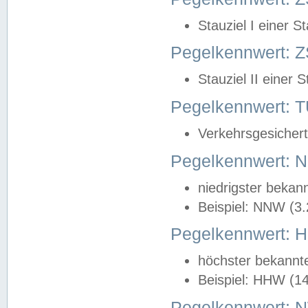
Stauziel I einer S
Pegelkennwert: Z
Stauziel II einer 
Pegelkennwert:
Verkehrsgesichert
Pegelkennwert:
niedrigster bekan
Beispiel: NNW (3
Pegelkennwert:
höchster bekannt
Beispiel: HHW (1
Pegelkennwert: 