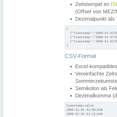
Zeitstempel im
IS
(Offset von MEZ
Dezimalpunkt als
[

  {"timestamp":"2000-01-01T0
  {"timestamp":"2000-01-01T0
  {"timestamp":"2000-01-01T0
]
CSV-Format
Excel-kompatibles
Vereinfachte Zeit
Sommerzeitumstel
Semikolon als Fel
Dezimalkomma (de
timestamp;value

2000-01-01 01:00;646

2000-01-01 01:15;646
