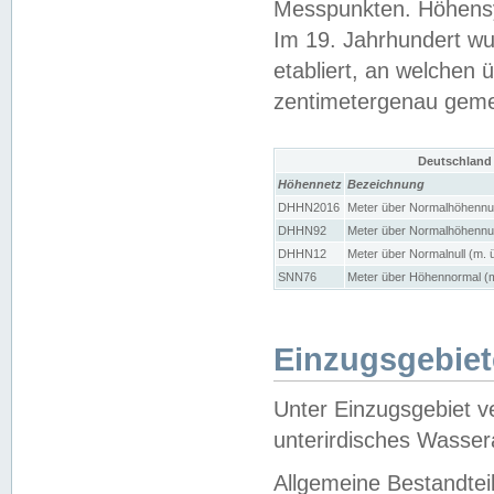
Messpunkten. Höhensy
Im 19. Jahrhundert wu
etabliert, an welchen 
zentimetergenau gem
Deutschland
Höhennetz
Bezeichnung
DHHN2016
Meter über Normalhöhennul
DHHN92
Meter über Normalhöhennul
DHHN12
Meter über Normalnull (m. 
SNN76
Meter über Höhennormal (m
Einzugsgebiet
Unter Einzugsgebiet v
unterirdisches Wasser
Allgemeine Bestandtei