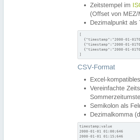
Zeitstempel im
IS
(Offset von MEZ
Dezimalpunkt als
[

  {"timestamp":"2000-01-01T0
  {"timestamp":"2000-01-01T0
  {"timestamp":"2000-01-01T0
]
CSV-Format
Excel-kompatibles
Vereinfachte Zeit
Sommerzeitumstel
Semikolon als Fel
Dezimalkomma (de
timestamp;value

2000-01-01 01:00;646

2000-01-01 01:15;646
