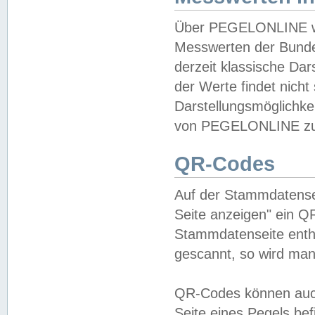
Über PEGELONLINE wer
Messwerten der Bundes
derzeit klassische Da
der Werte findet nicht 
Darstellungsmöglichkei
von PEGELONLINE zu 
QR-Codes
Auf der Stammdatensei
Seite anzeigen" ein Q
Stammdatenseite enthä
gescannt, so wird man
QR-Codes können auc
Seite eines Pegels be