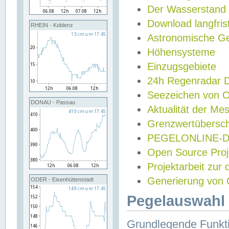
Der Wasserstand
Download langfris
RHEIN - Koblenz
Astronomische Gez
Höhensysteme
Einzugsgebiete
24h Regenradar
Seezeichen von 
DONAU - Passau
Aktualität der Me
Grenzwertübersch
PEGELONLINE-Di
Open Source Projek
Projektarbeit zur
Generierung von 
ODER - Eisenhüttenstadt
Pegelauswahl 
Grundlegende Funkti