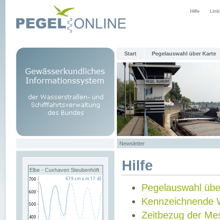
Hilfe
Link
Start
Pegelauswahl über Karte
Newsletter
Hilfe
Elbe - Cuxhaven Steubenhöft
Pegelauswahl übe
Kennzeichnende 
Zeitbezug der Me