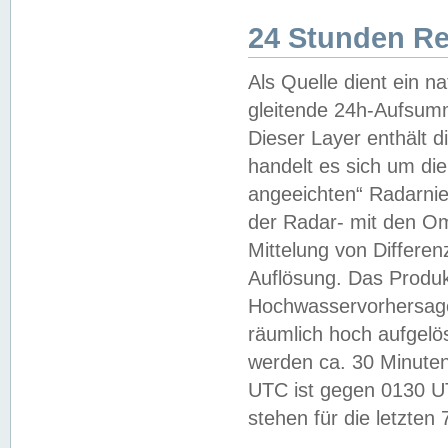
24 Stunden R
Als Quelle dient ein n
gleitende 24h-Aufsum
Dieser Layer enthält
handelt es sich um di
angeeichten“ Radarnie
der Radar- mit den O
Mittelung von Differe
Auflösung. Das Produk
Hochwasservorhersagez
räumlich hoch aufgelö
werden ca. 30 Minuten
UTC ist gegen 0130 UTC
stehen für die letzten