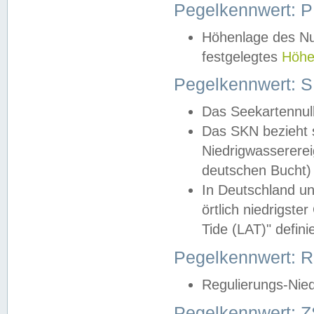
Pegelkennwert: 
Höhenlage des Nul
festgelegtes
Höhe
Pegelkennwert: 
Das Seekartennull
Das SKN bezieht s
Niedrigwassererei
deutschen Bucht) 
In Deutschland un
örtlich niedrigst
Tide (LAT)" definie
Pegelkennwert:
Regulierungs-Nie
Pegelkennwert: Z