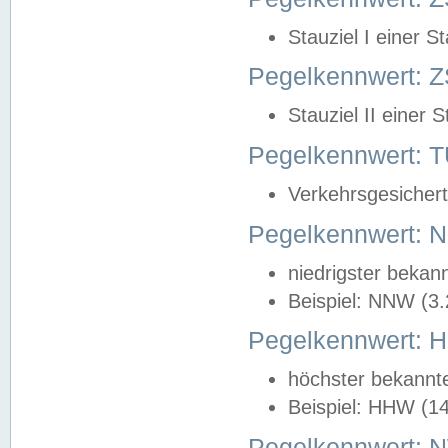
Stauziel I einer S
Pegelkennwert: Z
Stauziel II einer 
Pegelkennwert:
Verkehrsgesichert
Pegelkennwert:
niedrigster bekan
Beispiel: NNW (3
Pegelkennwert:
höchster bekannt
Beispiel: HHW (1
Pegelkennwert: 