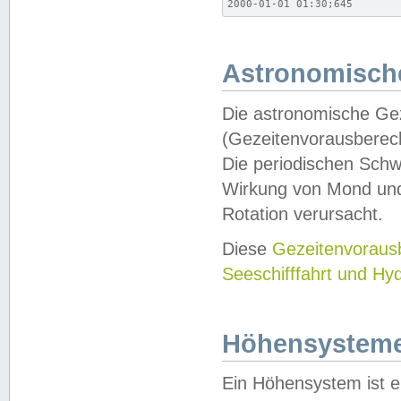
2000-01-01 01:30;645
Astronomische
Die astronomische Gez
(Gezeitenvorausberec
Die periodischen Schw
Wirkung von Mond und
Rotation verursacht.
Diese
Gezeitenvorau
Seeschifffahrt und Hy
Höhensystem
Ein Höhensystem ist e