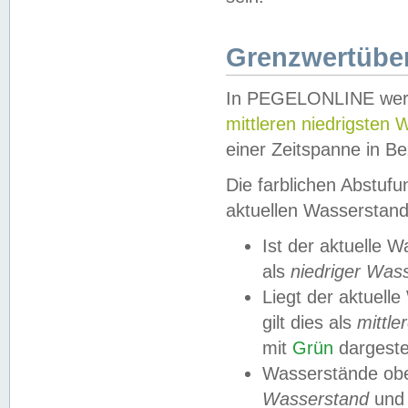
Grenzwertüber
In PEGELONLINE werde
mittleren niedrigsten
einer Zeitspanne in Be
Die farblichen Abstuf
aktuellen Wasserstand
Ist der aktuelle 
als
niedriger Was
Liegt der aktue
gilt dies als
mittle
mit
Grün
dargestel
Wasserstände obe
Wasserstand
und