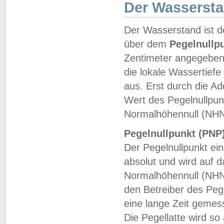
Der Wasserst
Der Wasserstand ist d
über dem
Pegelnullp
Zentimeter angegeben
die lokale Wassertie
aus. Erst durch die A
Wert des Pegelnullpun
Normalhöhennull (NHN
Pegelnullpunkt (PNP)
Der Pegelnullpunkt ei
absolut und wird auf
Normalhöhennull (NHN
den Betreiber des Pege
eine lange Zeit geme
Die Pegellatte wird s