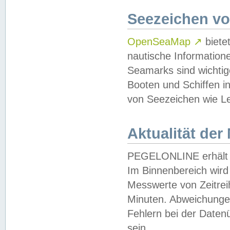
Seezeichen v
OpenSeaMap
↗
biete
nautische Information
Seamarks sind wichtig
Booten und Schiffen i
von Seezeichen wie Le
Aktualität der
PEGELONLINE erhält u
Im Binnenbereich wird 
Messwerte von Zeitreih
Minuten. Abweichungen
Fehlern bei der Daten
sein.