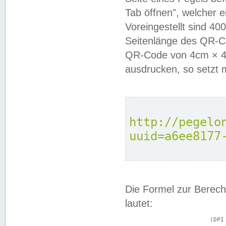
Tab öffnen", welcher 
Voreingestellt sind 4
Seitenlänge des QR-C
QR-Code von 4cm × 4c
ausdrucken, so setzt 
http://pegelo
uuid=a6ee8177
Die Formel zur Berech
lautet:
			(DPI × Druckkantenlänge in cm) ÷ 2,54 = Kantenlänge in Pixel
