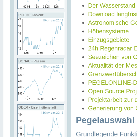
Der Wasserstand
Download langfris
RHEIN - Koblenz
Astronomische Gez
Höhensysteme
Einzugsgebiete
24h Regenradar
Seezeichen von 
DONAU - Passau
Aktualität der Me
Grenzwertübersch
PEGELONLINE-Di
Open Source Projek
Projektarbeit zur
Generierung von 
ODER - Eisenhüttenstadt
Pegelauswahl 
Grundlegende Funkti