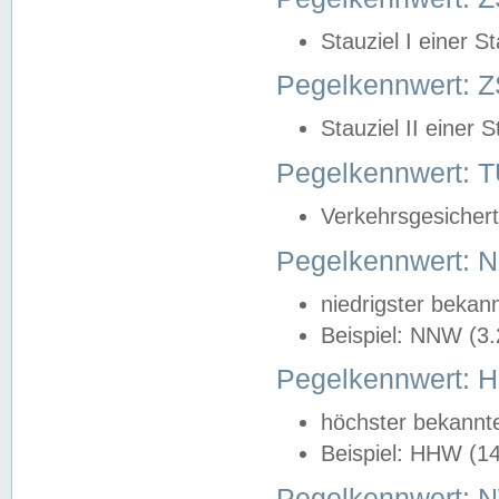
Stauziel I einer S
Pegelkennwert: Z
Stauziel II einer 
Pegelkennwert:
Verkehrsgesichert
Pegelkennwert:
niedrigster bekan
Beispiel: NNW (3
Pegelkennwert:
höchster bekannt
Beispiel: HHW (1
Pegelkennwert: 