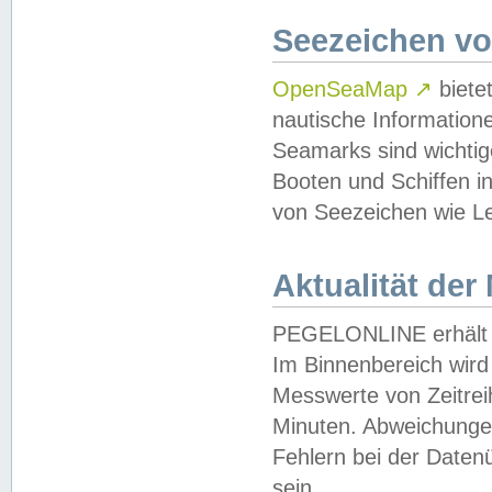
Seezeichen v
OpenSeaMap
↗
biete
nautische Information
Seamarks sind wichtig
Booten und Schiffen i
von Seezeichen wie Le
Aktualität der
PEGELONLINE erhält u
Im Binnenbereich wird 
Messwerte von Zeitreih
Minuten. Abweichungen
Fehlern bei der Daten
sein.