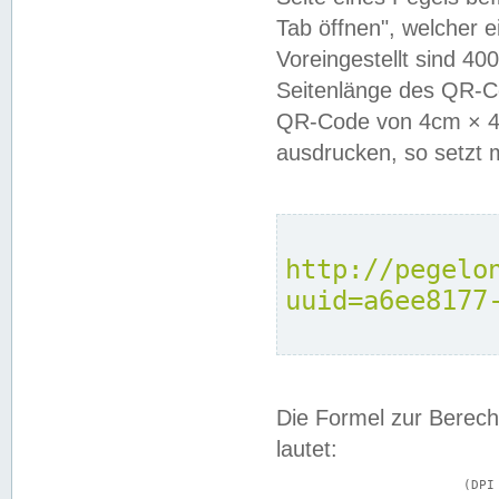
Tab öffnen", welcher 
Voreingestellt sind 4
Seitenlänge des QR-C
QR-Code von 4cm × 4c
ausdrucken, so setzt 
http://pegelo
uuid=a6ee8177
Die Formel zur Berech
lautet:
			(DPI × Druckkantenlänge in cm) ÷ 2,54 = Kantenlänge in Pixel
