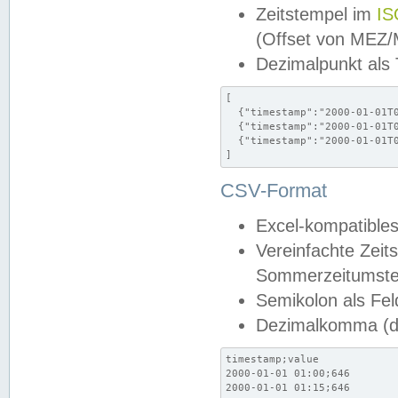
Zeitstempel im
IS
(Offset von MEZ
Dezimalpunkt als
[

  {"timestamp":"2000-01-01T0
  {"timestamp":"2000-01-01T0
  {"timestamp":"2000-01-01T0
]
CSV-Format
Excel-kompatibles
Vereinfachte Zeit
Sommerzeitumstel
Semikolon als Fel
Dezimalkomma (de
timestamp;value

2000-01-01 01:00;646

2000-01-01 01:15;646
