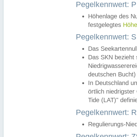
Pegelkennwert: 
Höhenlage des Nul
festgelegtes
Höhe
Pegelkennwert: 
Das Seekartennull
Das SKN bezieht s
Niedrigwassererei
deutschen Bucht) 
In Deutschland un
örtlich niedrigst
Tide (LAT)" definie
Pegelkennwert:
Regulierungs-Nie
Pegelkennwert: Z