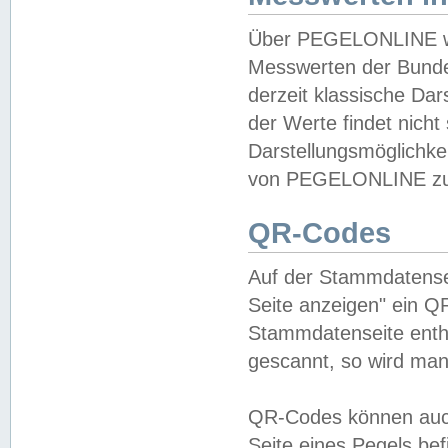
Über PEGELONLINE wer
Messwerten der Bundes
derzeit klassische Da
der Werte findet nicht 
Darstellungsmöglichkei
von PEGELONLINE zu 
QR-Codes
Auf der Stammdatensei
Seite anzeigen" ein Q
Stammdatenseite enthä
gescannt, so wird man
QR-Codes können auc
Seite eines Pegels be