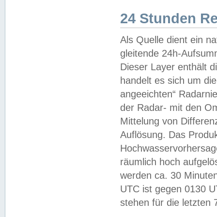
24 Stunden R
Als Quelle dient ein n
gleitende 24h-Aufsum
Dieser Layer enthält
handelt es sich um di
angeeichten“ Radarnie
der Radar- mit den O
Mittelung von Differe
Auflösung. Das Produk
Hochwasservorhersagez
räumlich hoch aufgelö
werden ca. 30 Minuten
UTC ist gegen 0130 UTC
stehen für die letzten