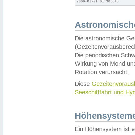
2000-01-01 01:30;645
Astronomische
Die astronomische Gez
(Gezeitenvorausberec
Die periodischen Schw
Wirkung von Mond und
Rotation verursacht.
Diese
Gezeitenvorau
Seeschifffahrt und Hy
Höhensystem
Ein Höhensystem ist e