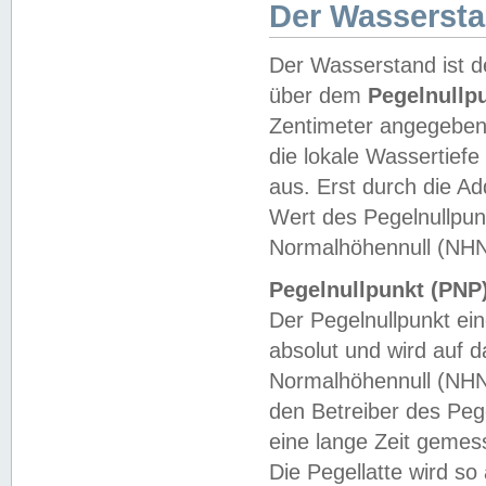
Der Wasserst
Der Wasserstand ist d
über dem
Pegelnullp
Zentimeter angegeben
die lokale Wassertie
aus. Erst durch die A
Wert des Pegelnullpun
Normalhöhennull (NHN
Pegelnullpunkt (PNP)
Der Pegelnullpunkt ei
absolut und wird auf
Normalhöhennull (NHN
den Betreiber des Pege
eine lange Zeit geme
Die Pegellatte wird s