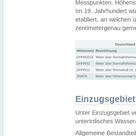
Messpunkten. Höhensy
Im 19. Jahrhundert wu
etabliert, an welchen 
zentimetergenau gem
Deutschland
Höhennetz
Bezeichnung
DHHN2016
Meter über Normalhöhennul
DHHN92
Meter über Normalhöhennul
DHHN12
Meter über Normalnull (m. 
SNN76
Meter über Höhennormal (m
Einzugsgebiet
Unter Einzugsgebiet v
unterirdisches Wasser
Allgemeine Bestandtei