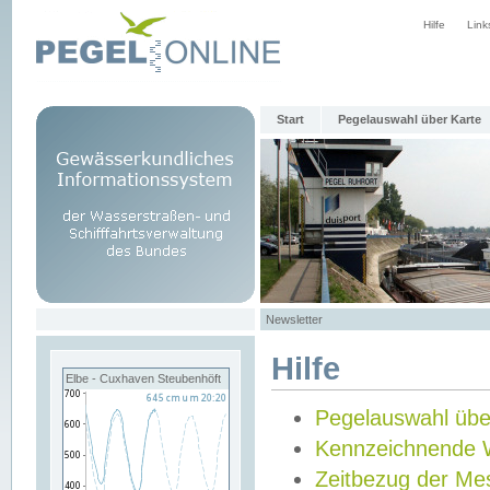
Hilfe
Link
Start
Pegelauswahl über Karte
Newsletter
Hilfe
Elbe - Cuxhaven Steubenhöft
Pegelauswahl übe
Kennzeichnende 
Zeitbezug der Me