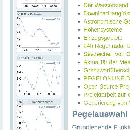
Der Wasserstand
Download langfris
RHEIN - Koblenz
Astronomische Gez
Höhensysteme
Einzugsgebiete
24h Regenradar
Seezeichen von 
DONAU - Passau
Aktualität der Me
Grenzwertübersch
PEGELONLINE-Di
Open Source Projek
Projektarbeit zur
Generierung von 
ODER - Eisenhüttenstadt
Pegelauswahl 
Grundlegende Funkti