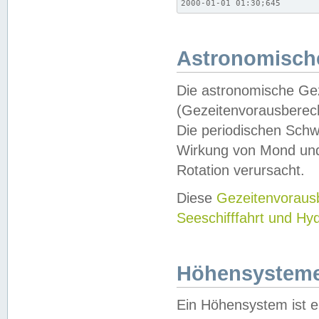
2000-01-01 01:30;645
Astronomische
Die astronomische Gez
(Gezeitenvorausberec
Die periodischen Schw
Wirkung von Mond und
Rotation verursacht.
Diese
Gezeitenvorau
Seeschifffahrt und Hy
Höhensystem
Ein Höhensystem ist e