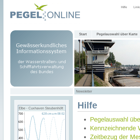
Hilfe
Link
Start
Pegelauswahl über Karte
Newsletter
Hilfe
Elbe - Cuxhaven Steubenhöft
Pegelauswahl übe
Kennzeichnende 
Zeitbezug der Me