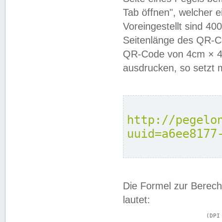
Tab öffnen", welcher 
Voreingestellt sind 4
Seitenlänge des QR-C
QR-Code von 4cm × 4c
ausdrucken, so setzt 
http://pegelo
uuid=a6ee8177
Die Formel zur Berech
lautet:
			(DPI × Druckkantenlänge in cm) ÷ 2,54 = Kantenlänge in Pixel
