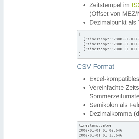
Zeitstempel im
IS
(Offset von MEZ
Dezimalpunkt als
[

  {"timestamp":"2000-01-01T0
  {"timestamp":"2000-01-01T0
  {"timestamp":"2000-01-01T0
]
CSV-Format
Excel-kompatibles
Vereinfachte Zeit
Sommerzeitumstel
Semikolon als Fel
Dezimalkomma (de
timestamp;value

2000-01-01 01:00;646

2000-01-01 01:15;646
