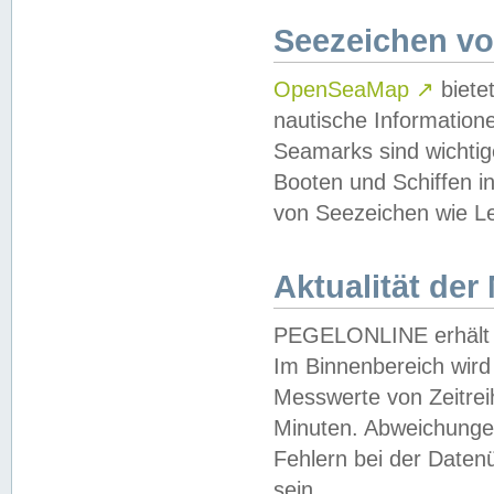
Seezeichen v
OpenSeaMap
↗
biete
nautische Information
Seamarks sind wichtig
Booten und Schiffen i
von Seezeichen wie Le
Aktualität der
PEGELONLINE erhält u
Im Binnenbereich wird 
Messwerte von Zeitreih
Minuten. Abweichungen
Fehlern bei der Daten
sein.