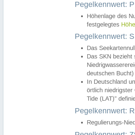
Pegelkennwert: 
Höhenlage des Nul
festgelegtes
Höhe
Pegelkennwert: 
Das Seekartennull
Das SKN bezieht s
Niedrigwassererei
deutschen Bucht) 
In Deutschland un
örtlich niedrigst
Tide (LAT)" definie
Pegelkennwert:
Regulierungs-Nie
Pegelkennwert: Z