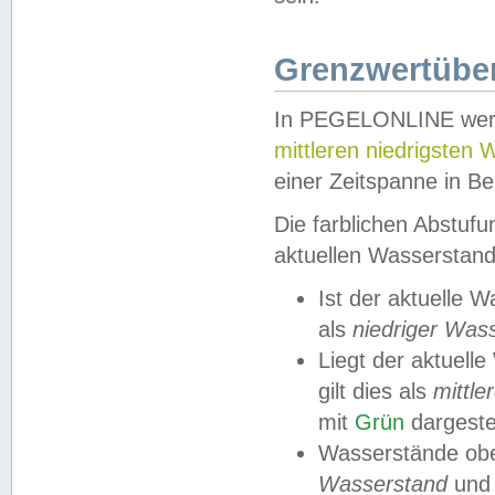
Grenzwertüber
In PEGELONLINE werde
mittleren niedrigsten
einer Zeitspanne in Be
Die farblichen Abstuf
aktuellen Wasserstand
Ist der aktuelle 
als
niedriger Was
Liegt der aktue
gilt dies als
mittle
mit
Grün
dargestel
Wasserstände obe
Wasserstand
und