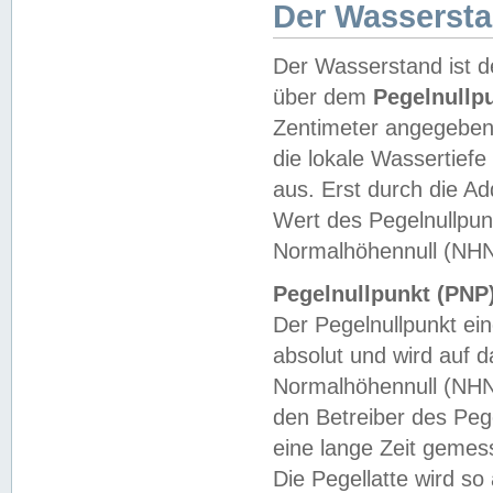
Der Wasserst
Der Wasserstand ist d
über dem
Pegelnullp
Zentimeter angegeben
die lokale Wassertie
aus. Erst durch die A
Wert des Pegelnullpun
Normalhöhennull (NHN
Pegelnullpunkt (PNP)
Der Pegelnullpunkt ei
absolut und wird auf
Normalhöhennull (NHN
den Betreiber des Pege
eine lange Zeit geme
Die Pegellatte wird s