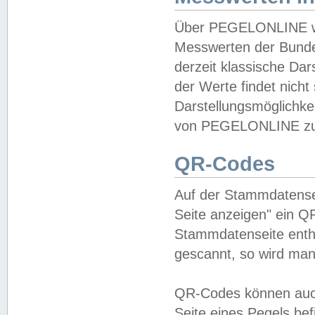
Über PEGELONLINE wer
Messwerten der Bundes
derzeit klassische Da
der Werte findet nicht 
Darstellungsmöglichkei
von PEGELONLINE zu 
QR-Codes
Auf der Stammdatensei
Seite anzeigen" ein Q
Stammdatenseite enthä
gescannt, so wird man
QR-Codes können auc
Seite eines Pegels be