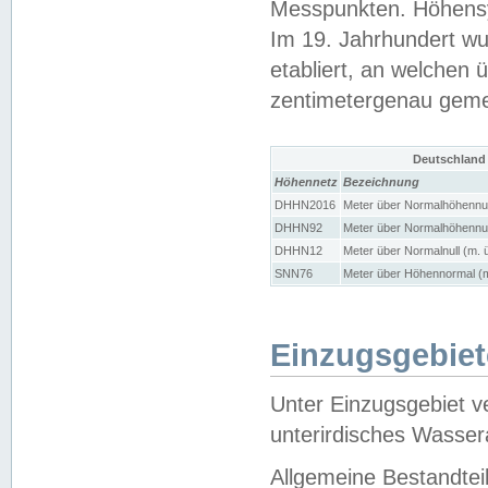
Messpunkten. Höhensy
Im 19. Jahrhundert wu
etabliert, an welchen 
zentimetergenau gem
Deutschland
Höhennetz
Bezeichnung
DHHN2016
Meter über Normalhöhennul
DHHN92
Meter über Normalhöhennul
DHHN12
Meter über Normalnull (m. 
SNN76
Meter über Höhennormal (m
Einzugsgebiet
Unter Einzugsgebiet v
unterirdisches Wasser
Allgemeine Bestandtei