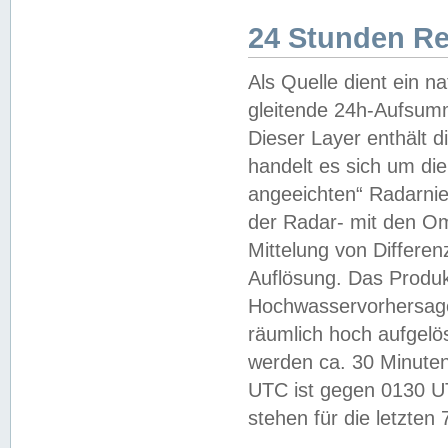
24 Stunden R
Als Quelle dient ein n
gleitende 24h-Aufsum
Dieser Layer enthält
handelt es sich um di
angeeichten“ Radarnie
der Radar- mit den O
Mittelung von Differe
Auflösung. Das Produk
Hochwasservorhersagez
räumlich hoch aufgelö
werden ca. 30 Minuten
UTC ist gegen 0130 UTC
stehen für die letzten