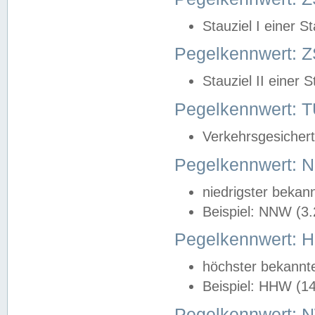
Stauziel I einer S
Pegelkennwert: Z
Stauziel II einer 
Pegelkennwert:
Verkehrsgesichert
Pegelkennwert:
niedrigster bekan
Beispiel: NNW (3
Pegelkennwert:
höchster bekannt
Beispiel: HHW (1
Pegelkennwert: 