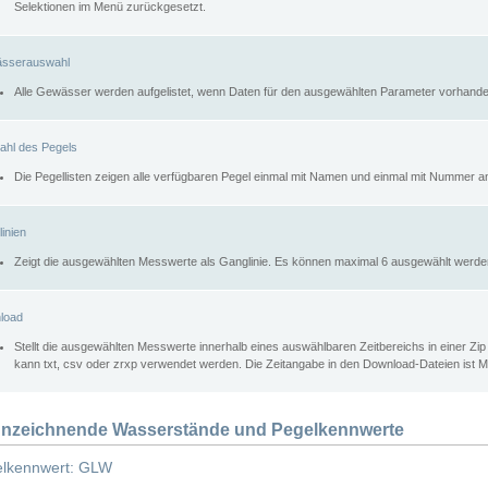
Selektionen im Menü zurückgesetzt.
sserauswahl
Alle Gewässer werden aufgelistet, wenn Daten für den ausgewählten Parameter vorhande
ahl des Pegels
Die Pegellisten zeigen alle verfügbaren Pegel einmal mit Namen und einmal mit Nummer a
inien
Zeigt die ausgewählten Messwerte als Ganglinie. Es können maximal 6 ausgewählt werde
load
Stellt die ausgewählten Messwerte innerhalb eines auswählbaren Zeitbereichs in einer Zi
kann txt, csv oder zrxp verwendet werden. Die Zeitangabe in den Download-Dateien ist 
nzeichnende Wasserstände und Pegelkennwerte
lkennwert: GLW