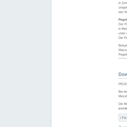
in Ze
umgeb
des W
Pegel
Der P
in Me
unter
Die Pe
Beisp
Wasse
Pegeln
Dow
PEGEL
Bei d
Messf
Die M
jeweil
ℹ️ F