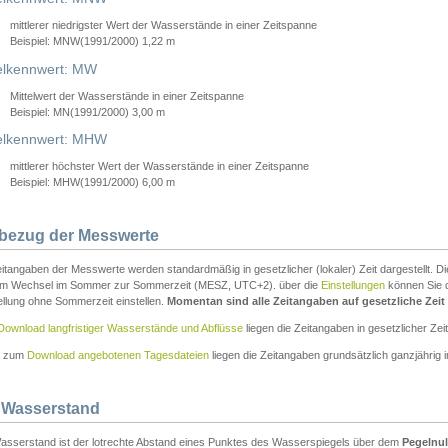
mittlerer niedrigster Wert der Wasserstände in einer Zeitspanne
Beispiel: MNW(1991/2000) 1,22 m
lkennwert: MW
Mittelwert der Wasserstände in einer Zeitspanne
Beispiel: MN(1991/2000) 3,00 m
elkennwert: MHW
mittlerer höchster Wert der Wasserstände in einer Zeitspanne
Beispiel: MHW(1991/2000) 6,00 m
tbezug der Messwerte
itangaben der Messwerte werden standardmäßig in gesetzlicher (lokaler) Zeit dargestellt. D
em Wechsel im Sommer zur Sommerzeit (MESZ, UTC+2). über die
Einstellungen
können Sie d
ellung ohne Sommerzeit einstellen.
Momentan sind alle Zeitangaben auf gesetzliche Zeit e
Download langfristiger Wasserstände und Abflüsse
liegen die Zeitangaben in gesetzlicher Zeit
n zum
Download angebotenen Tagesdateien
liegen die Zeitangaben grundsätzlich ganzjährig in
 Wasserstand
asserstand ist der lotrechte Abstand eines Punktes des Wasserspiegels über dem
Pegelnul