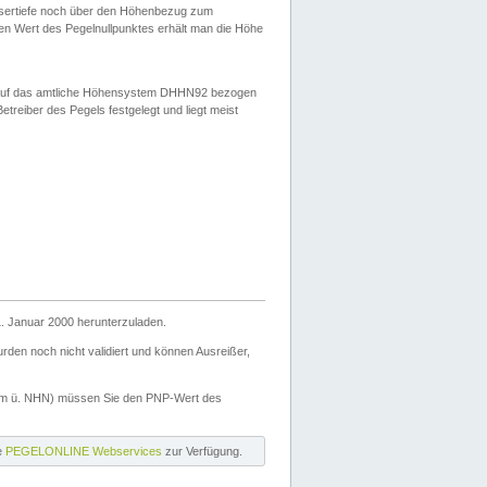
ssertiefe noch über den Höhenbezug zum
en Wert des Pegelnullpunktes erhält man die Höhe
d auf das amtliche Höhensystem DHHN92 bezogen
reiber des Pegels festgelegt und liegt meist
. Januar 2000 herunterzuladen.
den noch nicht validiert und können Ausreißer,
(m ü. NHN) müssen Sie den PNP-Wert des
ie
PEGELONLINE Webservices
zur Verfügung.