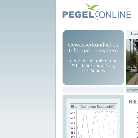
Start
Newsle
Hilf
Elbe - Cuxhaven Steubenhöft