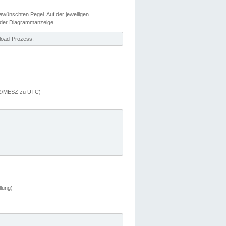
wünschten Pegel. Auf der jeweiligen
 der Diagrammanzeige.
load-Prozess.
MEZ/MESZ zu UTC)
lung)