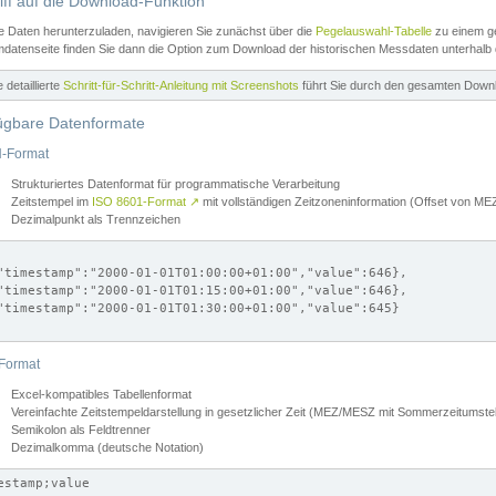
iff auf die Download-Funktion
e Daten herunterzuladen, navigieren Sie zunächst über die
Pegelauswahl-Tabelle
zu einem ge
datenseite finden Sie dann die Option zum Download der historischen Messdaten unterhalb
ne detaillierte
Schritt-für-Schritt-Anleitung mit Screenshots
führt Sie durch den gesamten Down
ügbare Datenformate
-Format
Strukturiertes Datenformat für programmatische Verarbeitung
Zeitstempel im
ISO 8601-Format
↗
mit vollständigen Zeitzoneninformation (Offset von 
Dezimalpunkt als Trennzeichen
"timestamp":"2000-01-01T01:00:00+01:00","value":646},

"timestamp":"2000-01-01T01:15:00+01:00","value":646},

"timestamp":"2000-01-01T01:30:00+01:00","value":645}

Format
Excel-kompatibles Tabellenformat
Vereinfachte Zeitstempeldarstellung in gesetzlicher Zeit (MEZ/MESZ mit Sommerzeitumstel
Semikolon als Feldtrenner
Dezimalkomma (deutsche Notation)
estamp;value
