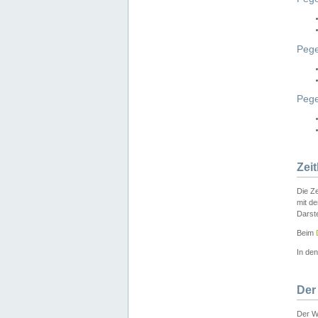
Pege
Peg
Zei
Die Ze
mit d
Darst
Beim
In de
Der
Der W