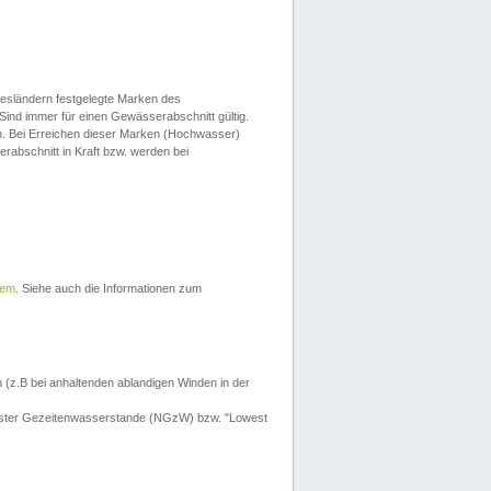
esländern festgelegte Marken des
Sind immer für einen Gewässerabschnitt gültig.
. Bei Erreichen dieser Marken (Hochwasser)
erabschnitt in Kraft bzw. werden bei
tem
. Siehe auch die Informationen zum
 (z.B bei anhaltenden ablandigen Winden in der
drigster Gezeitenwasserstande (NGzW) bzw. "Lowest