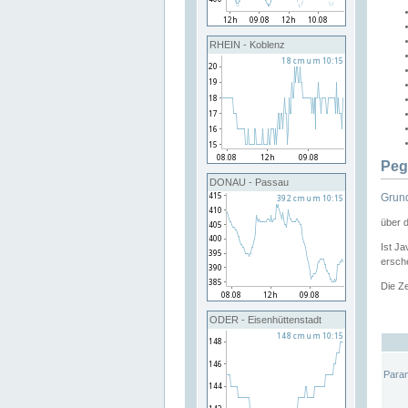
RHEIN - Koblenz
Peg
DONAU - Passau
Grund
über 
Ist Ja
ersche
Die Ze
ODER - Eisenhüttenstadt
Para