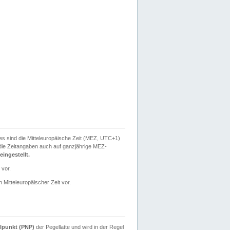
ies sind die Mitteleuropäische Zeit (MEZ, UTC+1)
ie Zeitangaben auch auf ganzjährige MEZ-
ingestellt.
 vor.
 Mitteleuropäischer Zeit vor.
lpunkt (PNP)
der Pegellatte und wird in der Regel