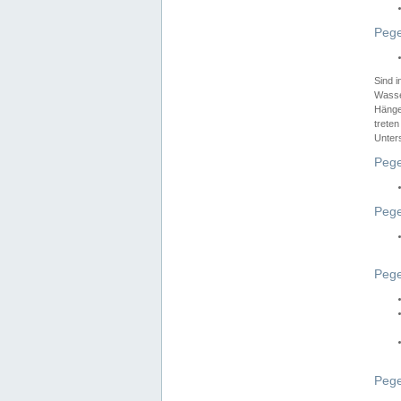
Pege
Sind 
Wasser
Hänge
treten
Unter
Pege
Pege
Pege
Pege