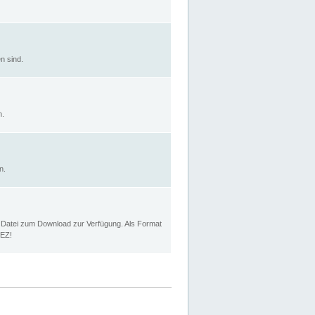
n sind.
n.
n.
p Datei zum Download zur Verfügung. Als Format
MEZ!