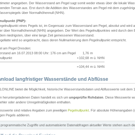
ntimeter angegeben. Der Wasserstand am Pegel sagt somit weder etwas über die lokale Wa
enden Terrain aus. Erst durch die Addition des Wasserstandes am Pegel mit dem zugehörig
asserspiegels über Normalhöhennull (NHN).
nullpunkt (PNP):
egelnullpunkt eines Pegels ist, im Gegensatz zum Wasserstand am Pegel, absolut und wir
ter über Normalhöhennull (NHN) angegeben. Der Wert des Pegelnullpunktes wird durch den Bet
 dem niedrigsten, über eine lange Zeit gemessenen Wasserstand.
gellatte wird so angebracht, dass deren Nullmarkierung dem Pegelnullpunkt entspricht.
iel am Pegel Dresden:
rstand am 16.07.2013 08:00 Uhr: 176 cm am Pegel
1,76
m
ullpunkt
+
102,68
m ü. NHN
=
104,44
m ü. NHN
nload langfristiger Wasserstände und Abflüsse
ONLINE bietet die Möglichkeit, historische Wasserstandsdaten und Abflusswerte seit dem 1
en heruntergeladenen Daten handelt es sich um
ungeprüfte Rohdaten
. Diese Messwerte wur
ehler oder andere Unregelmäßigkeiten enthalten.
esswerte sind relative Angaben zum jeweiligen
Pegelnullpunkt
. Für absolute Höhenangaben 
igen Pegels addieren.
ür programmatische Zugriffe und automatisierte Datenabfragen aktueller Werte stehen auch d