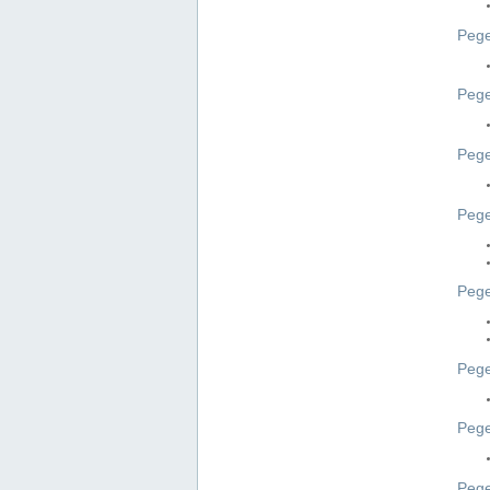
Pege
Pege
Peg
Pege
Pege
Pege
Pege
Peg