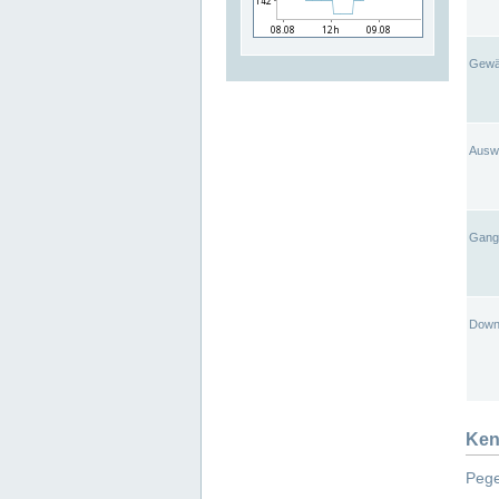
Gewä
Ausw
Gangl
Down
Ken
Pege