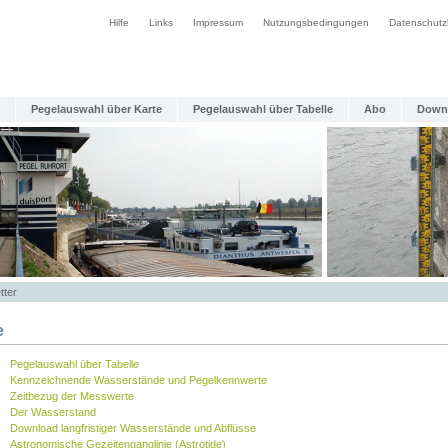
Hilfe
Links
Impressum
Nutzungsbedingungen
Datenschutz
Pegelauswahl über Karte
Pegelauswahl über Tabelle
Abo
Down
tter
e
Pegelauswahl über Tabelle
Kennzeichnende Wasserstände und Pegelkennwerte
Zeitbezug der Messwerte
Der Wasserstand
Download langfristiger Wasserstände und Abflüsse
Astronomische Gezeitenganglinie (Astrotide)