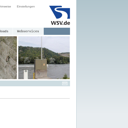
hinweise
Einstellungen
loads
Webservices