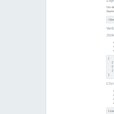
Zugr
Um di
Stamm
ℹ️ Ei
Verf
JSON
[

  {
  {
  {
]
CSV-
tim