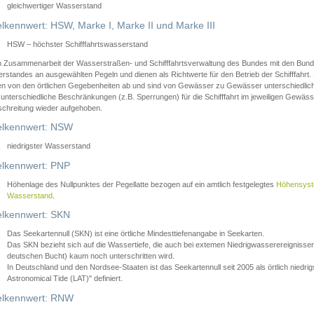
gleichwertiger Wasserstand
lkennwert: HSW, Marke I, Marke II und Marke III
HSW – höchster Schifffahrtswasserstand
in Zusammenarbeit der Wasserstraßen- und Schifffahrtsverwaltung des Bundes mit den Bund
standes an ausgewählten Pegeln und dienen als Richtwerte für den Betrieb der Schifffahrt. 
n von den örtlichen Gegebenheiten ab und sind von Gewässer zu Gewässer unterschiedlich
 unterschiedliche Beschränkungen (z.B. Sperrungen) für die Schifffahrt im jeweiligen Gewäss
schreitung wieder aufgehoben.
lkennwert: NSW
niedrigster Wasserstand
lkennwert: PNP
Höhenlage des Nullpunktes der Pegellatte bezogen auf ein amtlich festgelegtes
Höhensys
Wasserstand
.
lkennwert: SKN
Das Seekartennull (SKN) ist eine örtliche Mindesttiefenangabe in Seekarten.
Das SKN bezieht sich auf die Wassertiefe, die auch bei extemen Niedrigwasserereignissen
deutschen Bucht) kaum noch unterschritten wird.
In Deutschland und den Nordsee-Staaten ist das Seekartennull seit 2005 als örtlich nie
Astronomical Tide (LAT)" definiert.
lkennwert: RNW