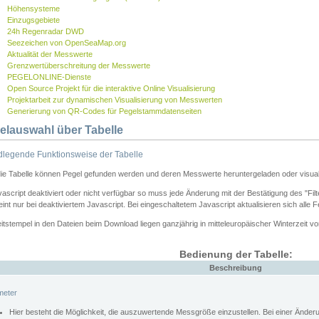
Höhensysteme
Einzugsgebiete
24h Regenradar DWD
Seezeichen von OpenSeaMap.org
Aktualität der Messwerte
Grenzwertüberschreitung der Messwerte
PEGELONLINE-Dienste
Open Source Projekt für die interaktive Online Visualisierung
Projektarbeit zur dynamischen Visualisierung von Messwerten
Generierung von QR-Codes für Pegelstammdatenseiten
elauswahl über Tabelle
legende Funktionsweise der Tabelle
die Tabelle können Pegel gefunden werden und deren Messwerte heruntergeladen oder visuali
vascript deaktiviert oder nicht verfügbar so muss jede Änderung mit der Bestätigung des "Filt
int nur bei deaktiviertem Javascript. Bei eingeschaltetem Javascript aktualisieren sich alle 
itstempel in den Dateien beim Download liegen ganzjährig in mitteleuropäischer Winterzeit vo
Bedienung der Tabelle:
Beschreibung
meter
Hier besteht die Möglichkeit, die auszuwertende Messgröße einzustellen. Bei einer Ände