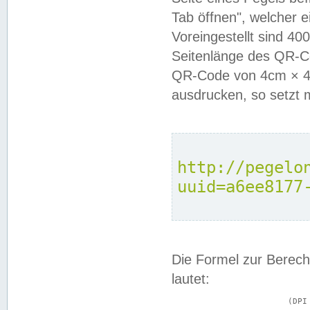
Tab öffnen", welcher 
Voreingestellt sind 4
Seitenlänge des QR-C
QR-Code von 4cm × 4c
ausdrucken, so setzt 
http://pegelo
uuid=a6ee8177
Die Formel zur Berech
lautet:
			(DPI × Druckkantenlänge in cm) ÷ 2,54 = Kantenlänge in Pixel
