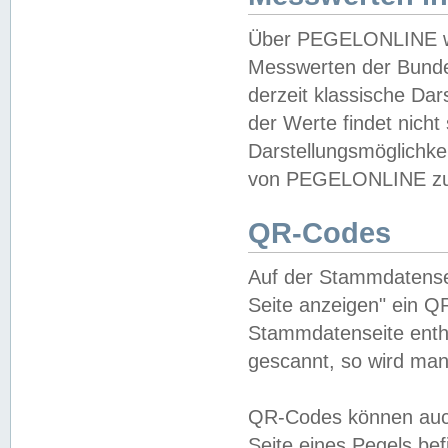
Über PEGELONLINE wer
Messwerten der Bundes
derzeit klassische Da
der Werte findet nicht 
Darstellungsmöglichkei
von PEGELONLINE zu 
QR-Codes
Auf der Stammdatensei
Seite anzeigen" ein Q
Stammdatenseite enthä
gescannt, so wird man
QR-Codes können auc
Seite eines Pegels be