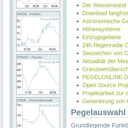
Der Wasserstand
Download langfris
RHEIN - Koblenz
Astronomische Gez
Höhensysteme
Einzugsgebiete
24h Regenradar
Seezeichen von 
DONAU - Passau
Aktualität der Me
Grenzwertübersch
PEGELONLINE-Di
Open Source Projek
Projektarbeit zur
Generierung von 
ODER - Eisenhüttenstadt
Pegelauswahl 
Grundlegende Funkti