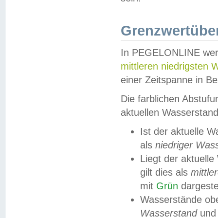
Grenzwertüber
In PEGELONLINE werde
mittleren niedrigsten
einer Zeitspanne in Be
Die farblichen Abstuf
aktuellen Wasserstand
Ist der aktuelle 
als
niedriger Was
Liegt der aktue
gilt dies als
mittle
mit
Grün
dargestel
Wasserstände obe
Wasserstand
und