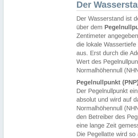
Der Wasserst
Der Wasserstand ist d
über dem
Pegelnullp
Zentimeter angegeben
die lokale Wassertie
aus. Erst durch die A
Wert des Pegelnullpun
Normalhöhennull (NHN
Pegelnullpunkt (PNP)
Der Pegelnullpunkt ei
absolut und wird auf
Normalhöhennull (NHN
den Betreiber des Pege
eine lange Zeit geme
Die Pegellatte wird s