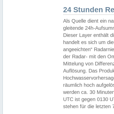
24 Stunden R
Als Quelle dient ein n
gleitende 24h-Aufsum
Dieser Layer enthält
handelt es sich um di
angeeichten“ Radarnie
der Radar- mit den O
Mittelung von Differe
Auflösung. Das Produk
Hochwasservorhersagez
räumlich hoch aufgelö
werden ca. 30 Minuten
UTC ist gegen 0130 UTC
stehen für die letzten