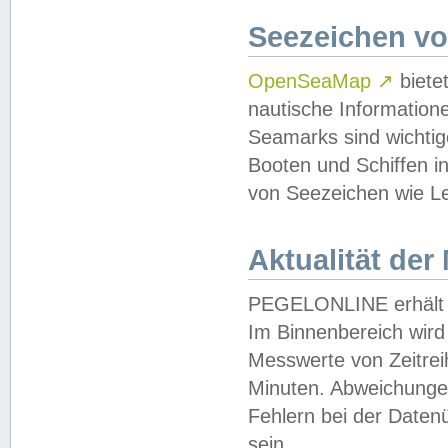
Seezeichen v
OpenSeaMap
↗
biete
nautische Information
Seamarks sind wichtig
Booten und Schiffen i
von Seezeichen wie Le
Aktualität der
PEGELONLINE erhält u
Im Binnenbereich wird 
Messwerte von Zeitreih
Minuten. Abweichungen
Fehlern bei der Daten
sein.