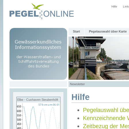
Hilfe
Link
Start
Pegelauswahl über Karte
Newsletter
Hilfe
Elbe - Cuxhaven Steubenhöft
Pegelauswahl übe
Kennzeichnende 
Zeitbezug der Me