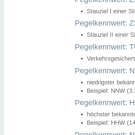
Stauziel I einer S
Pegelkennwert: Z
Stauziel II einer 
Pegelkennwert:
Verkehrsgesichert
Pegelkennwert:
niedrigster bekan
Beispiel: NNW (3
Pegelkennwert:
höchster bekannt
Beispiel: HHW (1
Pegelkennwert: 