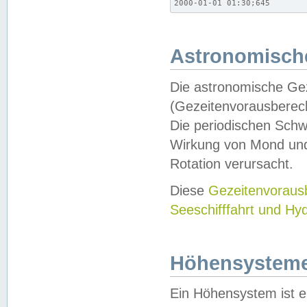
2000-01-01 01:30;645
Astronomische
Die astronomische Gez
(Gezeitenvorausberec
Die periodischen Schw
Wirkung von Mond und
Rotation verursacht.
Diese
Gezeitenvorau
Seeschifffahrt und Hy
Höhensystem
Ein Höhensystem ist e