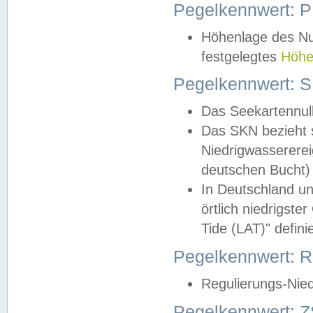
Pegelkennwert: 
Höhenlage des Nul
festgelegtes
Höhe
Pegelkennwert: 
Das Seekartennull
Das SKN bezieht s
Niedrigwassererei
deutschen Bucht) 
In Deutschland un
örtlich niedrigst
Tide (LAT)" definie
Pegelkennwert:
Regulierungs-Nie
Pegelkennwert: Z