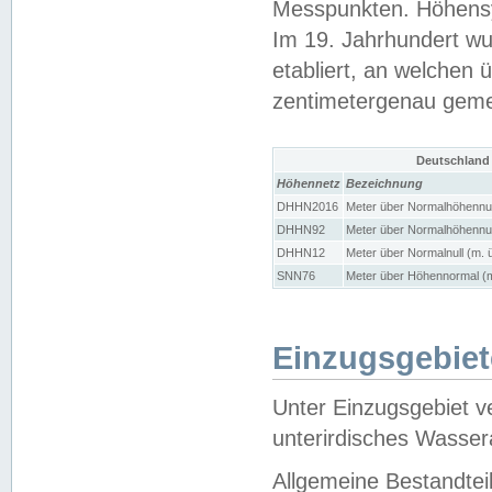
Messpunkten. Höhensy
Im 19. Jahrhundert wu
etabliert, an welchen 
zentimetergenau gem
Deutschland
Höhennetz
Bezeichnung
DHHN2016
Meter über Normalhöhennul
DHHN92
Meter über Normalhöhennul
DHHN12
Meter über Normalnull (m. 
SNN76
Meter über Höhennormal (m
Einzugsgebiet
Unter Einzugsgebiet v
unterirdisches Wasser
Allgemeine Bestandtei