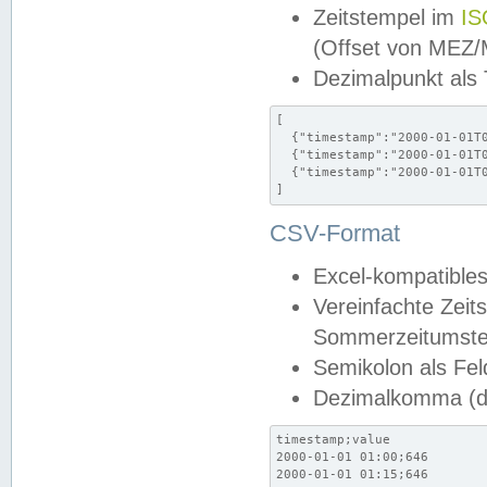
Zeitstempel im
IS
(Offset von MEZ
Dezimalpunkt als
[

  {"timestamp":"2000-01-01T0
  {"timestamp":"2000-01-01T0
  {"timestamp":"2000-01-01T0
]
CSV-Format
Excel-kompatibles
Vereinfachte Zeit
Sommerzeitumstel
Semikolon als Fel
Dezimalkomma (de
timestamp;value

2000-01-01 01:00;646

2000-01-01 01:15;646
