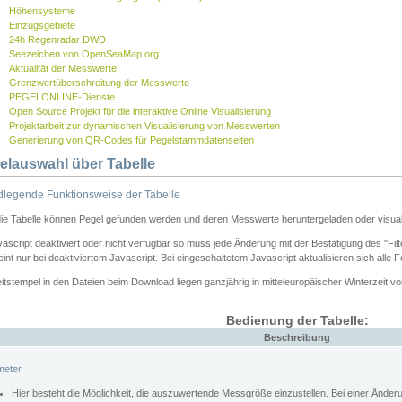
Höhensysteme
Einzugsgebiete
24h Regenradar DWD
Seezeichen von OpenSeaMap.org
Aktualität der Messwerte
Grenzwertüberschreitung der Messwerte
PEGELONLINE-Dienste
Open Source Projekt für die interaktive Online Visualisierung
Projektarbeit zur dynamischen Visualisierung von Messwerten
Generierung von QR-Codes für Pegelstammdatenseiten
elauswahl über Tabelle
legende Funktionsweise der Tabelle
die Tabelle können Pegel gefunden werden und deren Messwerte heruntergeladen oder visuali
vascript deaktiviert oder nicht verfügbar so muss jede Änderung mit der Bestätigung des "Filt
int nur bei deaktiviertem Javascript. Bei eingeschaltetem Javascript aktualisieren sich alle 
itstempel in den Dateien beim Download liegen ganzjährig in mitteleuropäischer Winterzeit vo
Bedienung der Tabelle:
Beschreibung
meter
Hier besteht die Möglichkeit, die auszuwertende Messgröße einzustellen. Bei einer Ände