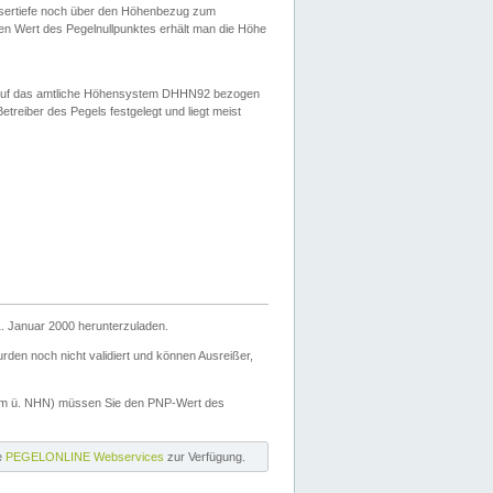
ssertiefe noch über den Höhenbezug zum
en Wert des Pegelnullpunktes erhält man die Höhe
d auf das amtliche Höhensystem DHHN92 bezogen
reiber des Pegels festgelegt und liegt meist
. Januar 2000 herunterzuladen.
den noch nicht validiert und können Ausreißer,
(m ü. NHN) müssen Sie den PNP-Wert des
ie
PEGELONLINE Webservices
zur Verfügung.