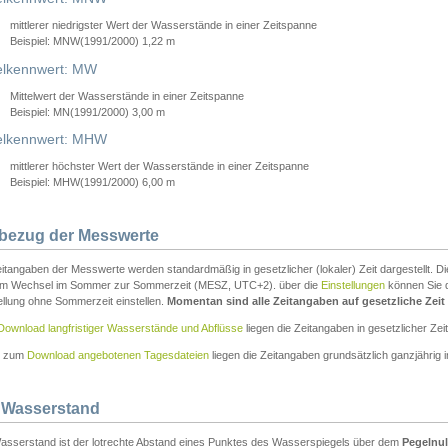
mittlerer niedrigster Wert der Wasserstände in einer Zeitspanne
Beispiel: MNW(1991/2000) 1,22 m
lkennwert: MW
Mittelwert der Wasserstände in einer Zeitspanne
Beispiel: MN(1991/2000) 3,00 m
elkennwert: MHW
mittlerer höchster Wert der Wasserstände in einer Zeitspanne
Beispiel: MHW(1991/2000) 6,00 m
tbezug der Messwerte
itangaben der Messwerte werden standardmäßig in gesetzlicher (lokaler) Zeit dargestellt. D
em Wechsel im Sommer zur Sommerzeit (MESZ, UTC+2). über die
Einstellungen
können Sie d
ellung ohne Sommerzeit einstellen.
Momentan sind alle Zeitangaben auf gesetzliche Zeit e
Download langfristiger Wasserstände und Abflüsse
liegen die Zeitangaben in gesetzlicher Zeit
n zum
Download angebotenen Tagesdateien
liegen die Zeitangaben grundsätzlich ganzjährig in
 Wasserstand
asserstand ist der lotrechte Abstand eines Punktes des Wasserspiegels über dem
Pegelnul