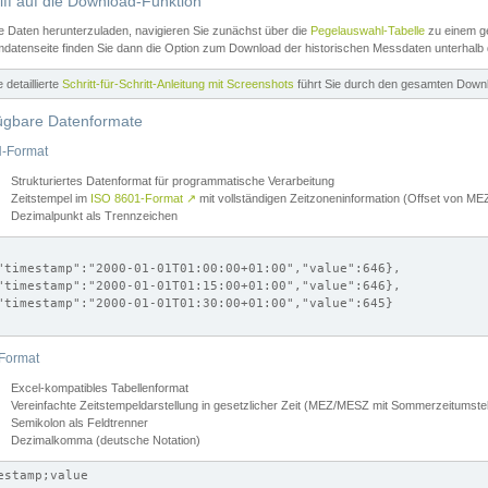
iff auf die Download-Funktion
e Daten herunterzuladen, navigieren Sie zunächst über die
Pegelauswahl-Tabelle
zu einem ge
datenseite finden Sie dann die Option zum Download der historischen Messdaten unterhalb
ne detaillierte
Schritt-für-Schritt-Anleitung mit Screenshots
führt Sie durch den gesamten Down
ügbare Datenformate
-Format
Strukturiertes Datenformat für programmatische Verarbeitung
Zeitstempel im
ISO 8601-Format
↗
mit vollständigen Zeitzoneninformation (Offset von 
Dezimalpunkt als Trennzeichen
"timestamp":"2000-01-01T01:00:00+01:00","value":646},

"timestamp":"2000-01-01T01:15:00+01:00","value":646},

"timestamp":"2000-01-01T01:30:00+01:00","value":645}

Format
Excel-kompatibles Tabellenformat
Vereinfachte Zeitstempeldarstellung in gesetzlicher Zeit (MEZ/MESZ mit Sommerzeitumstel
Semikolon als Feldtrenner
Dezimalkomma (deutsche Notation)
estamp;value
