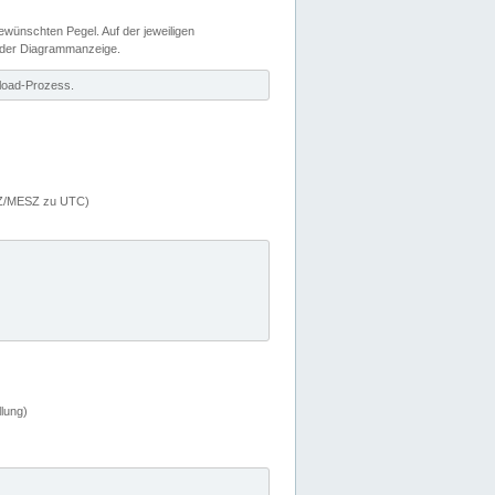
wünschten Pegel. Auf der jeweiligen
 der Diagrammanzeige.
load-Prozess.
MEZ/MESZ zu UTC)
lung)