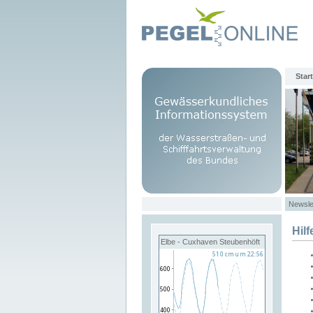
Start
Newsle
Hilf
Elbe - Cuxhaven Steubenhöft