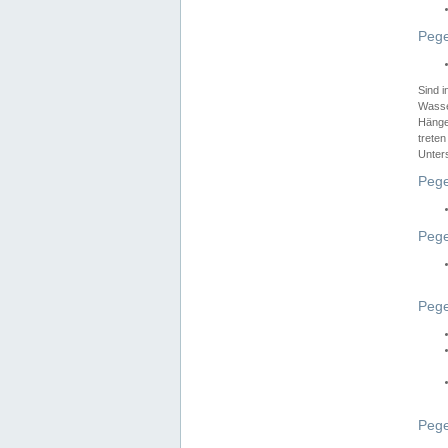
Pege
Sind 
Wasser
Hänge
treten
Unter
Pege
Pege
Pege
Pege