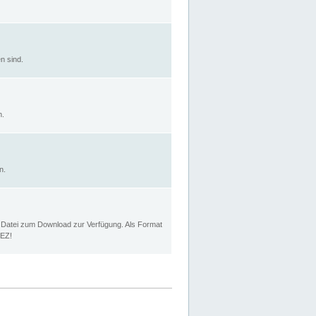
n sind.
n.
n.
p Datei zum Download zur Verfügung. Als Format
MEZ!