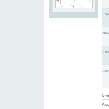
Gewä
Ausw
Gangl
Down
Ken
Pege