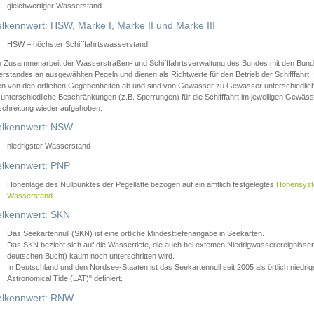
gleichwertiger Wasserstand
lkennwert: HSW, Marke I, Marke II und Marke III
HSW – höchster Schifffahrtswasserstand
in Zusammenarbeit der Wasserstraßen- und Schifffahrtsverwaltung des Bundes mit den Bund
standes an ausgewählten Pegeln und dienen als Richtwerte für den Betrieb der Schifffahrt. 
n von den örtlichen Gegebenheiten ab und sind von Gewässer zu Gewässer unterschiedlich
 unterschiedliche Beschränkungen (z.B. Sperrungen) für die Schifffahrt im jeweiligen Gewäss
schreitung wieder aufgehoben.
lkennwert: NSW
niedrigster Wasserstand
lkennwert: PNP
Höhenlage des Nullpunktes der Pegellatte bezogen auf ein amtlich festgelegtes
Höhensys
Wasserstand
.
lkennwert: SKN
Das Seekartennull (SKN) ist eine örtliche Mindesttiefenangabe in Seekarten.
Das SKN bezieht sich auf die Wassertiefe, die auch bei extemen Niedrigwasserereignissen
deutschen Bucht) kaum noch unterschritten wird.
In Deutschland und den Nordsee-Staaten ist das Seekartennull seit 2005 als örtlich nie
Astronomical Tide (LAT)" definiert.
lkennwert: RNW