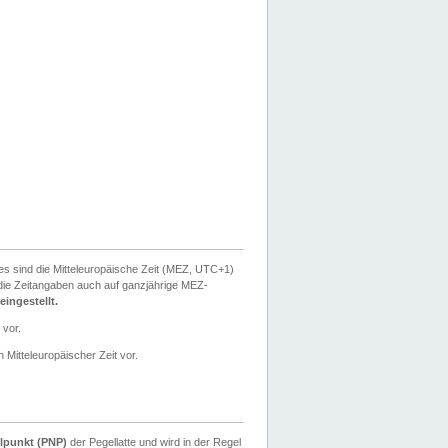
ies sind die Mitteleuropäische Zeit (MEZ, UTC+1)
ie Zeitangaben auch auf ganzjährige MEZ-
ingestellt.
 vor.
 Mitteleuropäischer Zeit vor.
lpunkt (PNP)
der Pegellatte und wird in der Regel