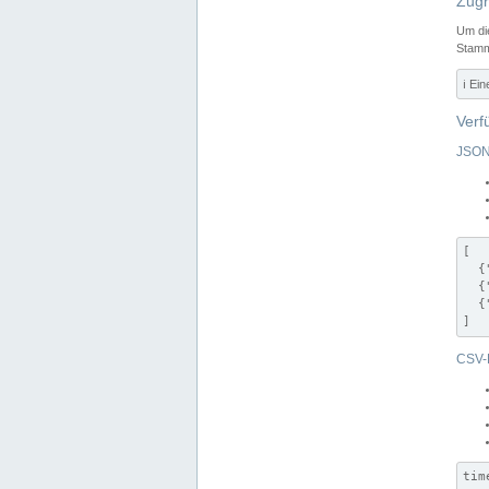
Zugr
Um di
Stamm
ℹ️ Ei
Verf
JSON
[

  {
  {
  {
]
CSV-
tim