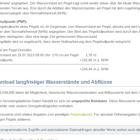
ntimeter angegeben. Der Wasserstand am Pegel sagt somit weder etwas über die lokale Wa
enden Terrain aus. Erst durch die Addition des Wasserstandes am Pegel mit dem zugehörig
asserspiegels über Normalhöhennull (NHN).
nullpunkt (PNP):
egelnullpunkt eines Pegels ist, im Gegensatz zum Wasserstand am Pegel, absolut und wir
ter über Normalhöhennull (NHN) angegeben. Der Wert des Pegelnullpunktes wird durch den Bet
 dem niedrigsten, über eine lange Zeit gemessenen Wasserstand.
gellatte wird so angebracht, dass deren Nullmarkierung dem Pegelnullpunkt entspricht.
iel am Pegel Dresden:
rstand am 16.07.2013 08:00 Uhr: 176 cm am Pegel
1,76
m
ullpunkt
+
102,68
m ü. NHN
=
104,44
m ü. NHN
nload langfristiger Wasserstände und Abflüsse
ONLINE bietet die Möglichkeit, historische Wasserstandsdaten und Abflusswerte seit dem 1
en heruntergeladenen Daten handelt es sich um
ungeprüfte Rohdaten
. Diese Messwerte wur
ehler oder andere Unregelmäßigkeiten enthalten.
esswerte sind relative Angaben zum jeweiligen
Pegelnullpunkt
. Für absolute Höhenangaben 
igen Pegels addieren.
ür programmatische Zugriffe und automatisierte Datenabfragen aktueller Werte stehen auch d