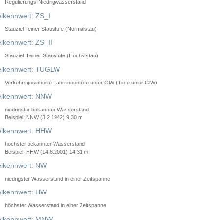
Regulierungs-Niedrigwasserstand
lkennwert: ZS_I
Stauziel I einer Staustufe (Normalstau)
lkennwert: ZS_II
Stauziel II einer Staustufe (Höchststau)
elkennwert: TUGLW
Verkehrsgesicherte Fahrrinnentiefe unter GlW (Tiefe unter GlW)
lkennwert: NNW
niedrigster bekannter Wasserstand
Beispiel: NNW (3.2.1942) 9,30 m
lkennwert: HHW
höchster bekannter Wasserstand
Beispiel: HHW (14.8.2001) 14,31 m
lkennwert: NW
niedrigster Wasserstand in einer Zeitspanne
lkennwert: HW
höchster Wasserstand in einer Zeitspanne
elkennwert: MNW