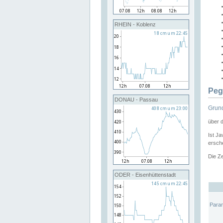
RHEIN - Koblenz
Peg
DONAU - Passau
Grund
über 
Ist Ja
ersche
Die Ze
ODER - Eisenhüttenstadt
Para