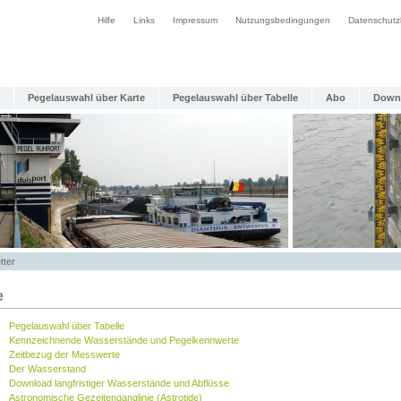
Hilfe
Links
Impressum
Nutzungsbedingungen
Datenschutz
Pegelauswahl über Karte
Pegelauswahl über Tabelle
Abo
Down
tter
e
Pegelauswahl über Tabelle
Kennzeichnende Wasserstände und Pegelkennwerte
Zeitbezug der Messwerte
Der Wasserstand
Download langfristiger Wasserstände und Abflüsse
Astronomische Gezeitenganglinie (Astrotide)