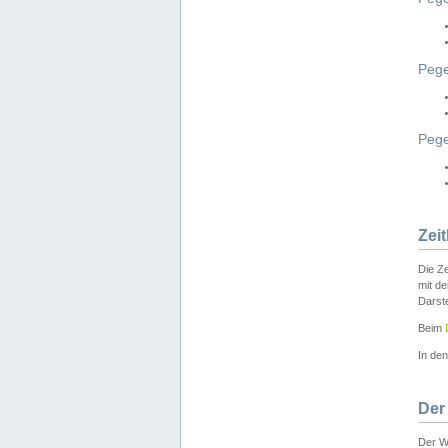
Pege
Peg
Zei
Die Ze
mit d
Darst
Beim
In de
Der
Der W