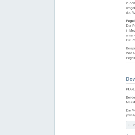
in Ze
umgeb
des W
Pegel
Der P
in Me
unter
Die Pe
Beisp
Wasse
Pegeln
Dow
PEGEL
Bei d
Messf
Die M
jeweil
ℹ️ F