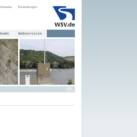
hinweise
Einstellungen
loads
Webservices