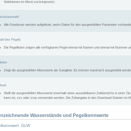
Selektionen im Menü zurückgesetzt.
sserauswahl
Alle Gewässer werden aufgelistet, wenn Daten für den ausgewählten Parameter vorhande
ahl des Pegels
Die Pegellisten zeigen alle verfügbaren Pegel einmal mit Namen und einmal mit Nummer a
inien
Zeigt die ausgewählten Messwerte als Ganglinie. Es können maximal 6 ausgewählt werde
load
Stellt die ausgewählten Messwerte innerhalb eines auswählbaren Zeitbereichs in einer Zi
kann txt, csv oder zrxp verwendet werden. Die Zeitangabe in den Download-Dateien ist 
nzeichnende Wasserstände und Pegelkennwerte
lkennwert: GLW