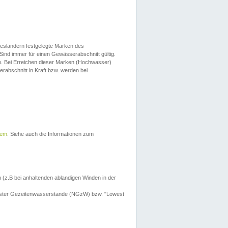
esländern festgelegte Marken des
Sind immer für einen Gewässerabschnitt gültig.
. Bei Erreichen dieser Marken (Hochwasser)
erabschnitt in Kraft bzw. werden bei
tem
. Siehe auch die Informationen zum
 (z.B bei anhaltenden ablandigen Winden in der
drigster Gezeitenwasserstande (NGzW) bzw. "Lowest