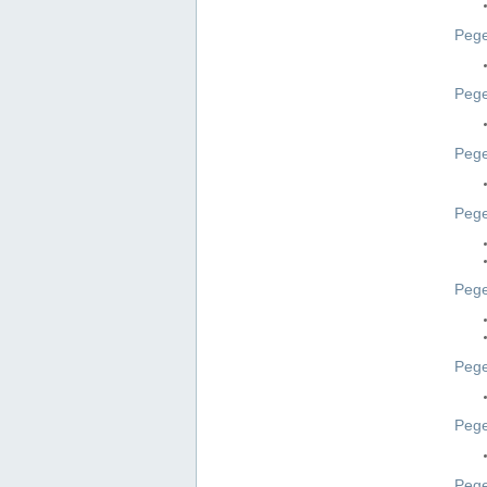
Pege
Pege
Peg
Pege
Pege
Pege
Pege
Peg