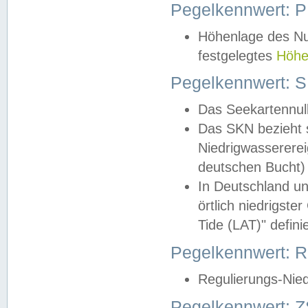
Pegelkennwert: 
Höhenlage des Nul
festgelegtes
Höhe
Pegelkennwert: 
Das Seekartennull
Das SKN bezieht s
Niedrigwassererei
deutschen Bucht) 
In Deutschland un
örtlich niedrigst
Tide (LAT)" definie
Pegelkennwert:
Regulierungs-Nie
Pegelkennwert: Z