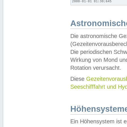
2000-01-01 01:30;645
Astronomische
Die astronomische Gez
(Gezeitenvorausberec
Die periodischen Schw
Wirkung von Mond und
Rotation verursacht.
Diese
Gezeitenvorau
Seeschifffahrt und Hy
Höhensystem
Ein Höhensystem ist e