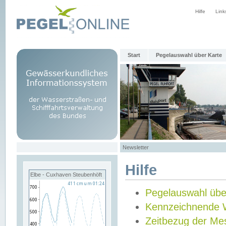
Hilfe
Link
Start
Pegelauswahl über Karte
Newsletter
Hilfe
Elbe - Cuxhaven Steubenhöft
Pegelauswahl übe
Kennzeichnende 
Zeitbezug der Me