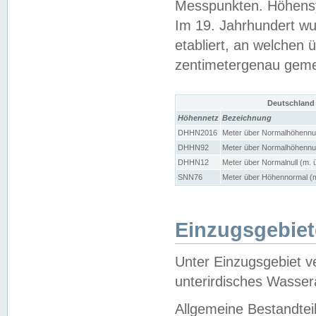
Messpunkten. Höhensy
Im 19. Jahrhundert wu
etabliert, an welchen 
zentimetergenau gem
Deutschland
Höhennetz
Bezeichnung
DHHN2016
Meter über Normalhöhennul
DHHN92
Meter über Normalhöhennul
DHHN12
Meter über Normalnull (m. 
SNN76
Meter über Höhennormal (m
Einzugsgebiet
Unter Einzugsgebiet v
unterirdisches Wasser
Allgemeine Bestandtei