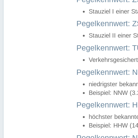
Stauziel I einer S
Pegelkennwert: Z
Stauziel II einer 
Pegelkennwert:
Verkehrsgesichert
Pegelkennwert:
niedrigster bekan
Beispiel: NNW (3
Pegelkennwert:
höchster bekannt
Beispiel: HHW (1
Pegelkennwert: 