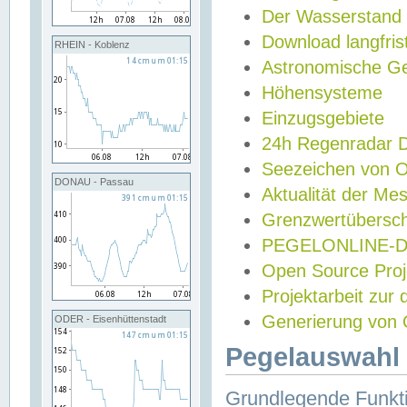
Der Wasserstand
Download langfris
RHEIN - Koblenz
Astronomische Gez
Höhensysteme
Einzugsgebiete
24h Regenradar
Seezeichen von 
DONAU - Passau
Aktualität der Me
Grenzwertübersch
PEGELONLINE-Di
Open Source Projek
Projektarbeit zur
Generierung von 
ODER - Eisenhüttenstadt
Pegelauswahl 
Grundlegende Funkti