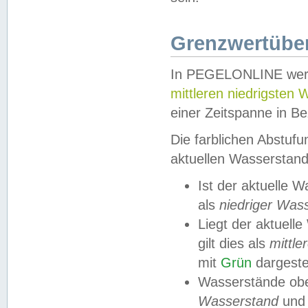
Grenzwertüber
In PEGELONLINE werde
mittleren niedrigsten
einer Zeitspanne in Be
Die farblichen Abstuf
aktuellen Wasserstand
Ist der aktuelle 
als
niedriger Was
Liegt der aktue
gilt dies als
mittle
mit
Grün
dargestel
Wasserstände obe
Wasserstand
und