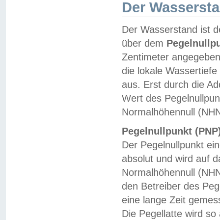
Der Wasserst
Der Wasserstand ist d
über dem
Pegelnullp
Zentimeter angegeben
die lokale Wassertie
aus. Erst durch die A
Wert des Pegelnullpun
Normalhöhennull (NHN
Pegelnullpunkt (PNP)
Der Pegelnullpunkt ei
absolut und wird auf
Normalhöhennull (NHN
den Betreiber des Pege
eine lange Zeit geme
Die Pegellatte wird s