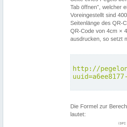
Tab öffnen", welcher 
Voreingestellt sind 4
Seitenlänge des QR-C
QR-Code von 4cm × 4c
ausdrucken, so setzt 
http://pegelo
uuid=a6ee8177
Die Formel zur Berech
lautet:
			(DPI × Druckkantenlänge in cm) ÷ 2,54 = Kantenlänge in Pixel
