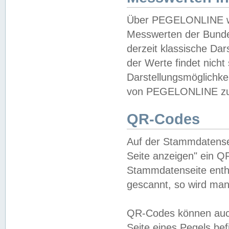
Über PEGELONLINE wer
Messwerten der Bundes
derzeit klassische Da
der Werte findet nicht 
Darstellungsmöglichkei
von PEGELONLINE zu 
QR-Codes
Auf der Stammdatensei
Seite anzeigen" ein Q
Stammdatenseite enthä
gescannt, so wird man
QR-Codes können auc
Seite eines Pegels be