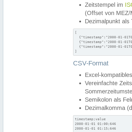
Zeitstempel im
IS
(Offset von MEZ
Dezimalpunkt als
[

  {"timestamp":"2000-01-01T0
  {"timestamp":"2000-01-01T0
  {"timestamp":"2000-01-01T0
]
CSV-Format
Excel-kompatibles
Vereinfachte Zeit
Sommerzeitumstel
Semikolon als Fel
Dezimalkomma (de
timestamp;value

2000-01-01 01:00;646

2000-01-01 01:15;646
