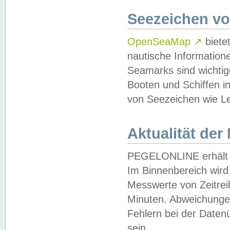
Seezeichen v
OpenSeaMap
↗
biete
nautische Information
Seamarks sind wichtig
Booten und Schiffen i
von Seezeichen wie Le
Aktualität der
PEGELONLINE erhält u
Im Binnenbereich wird 
Messwerte von Zeitreih
Minuten. Abweichungen
Fehlern bei der Daten
sein.