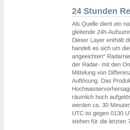
24 Stunden R
Als Quelle dient ein n
gleitende 24h-Aufsum
Dieser Layer enthält
handelt es sich um di
angeeichten“ Radarnie
der Radar- mit den O
Mittelung von Differe
Auflösung. Das Produk
Hochwasservorhersagez
räumlich hoch aufgelö
werden ca. 30 Minuten
UTC ist gegen 0130 UTC
stehen für die letzten