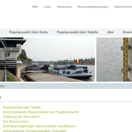
Hilfe
Links
Impressum
Nutzungsbedingungen
Datenschutz
Pegelauswahl über Karte
Pegelauswahl über Tabelle
Abo
Down
tter
e
Pegelauswahl über Tabelle
Kennzeichnende Wasserstände und Pegelkennwerte
Zeitbezug der Messwerte
Der Wasserstand
Download langfristiger Wasserstände und Abflüsse
Astronomische Gezeitenganglinie (Astrotide)