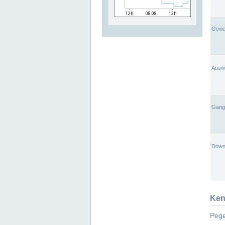
Gewä
Ausw
Gangl
Down
Ken
Pege