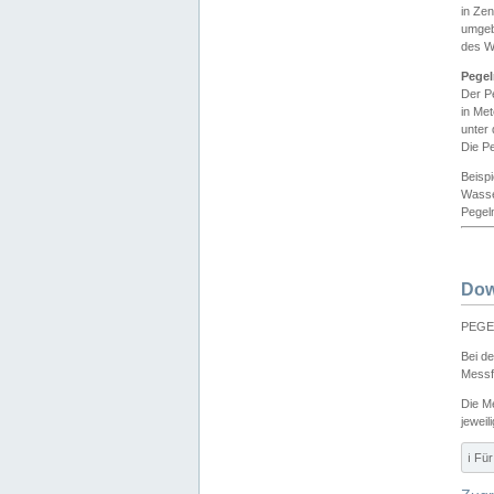
in Ze
umgeb
des W
Pegel
Der P
in Me
unter
Die Pe
Beisp
Wasse
Pegeln
Dow
PEGEL
Bei d
Messf
Die M
jeweil
ℹ️ F