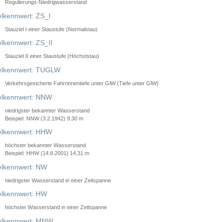
Regulierungs-Niedrigwasserstand
lkennwert: ZS_I
Stauziel I einer Staustufe (Normalstau)
lkennwert: ZS_II
Stauziel II einer Staustufe (Höchststau)
elkennwert: TUGLW
Verkehrsgesicherte Fahrrinnentiefe unter GlW (Tiefe unter GlW)
lkennwert: NNW
niedrigster bekannter Wasserstand
Beispiel: NNW (3.2.1942) 9,30 m
lkennwert: HHW
höchster bekannter Wasserstand
Beispiel: HHW (14.8.2001) 14,31 m
lkennwert: NW
niedrigster Wasserstand in einer Zeitspanne
lkennwert: HW
höchster Wasserstand in einer Zeitspanne
elkennwert: MNW