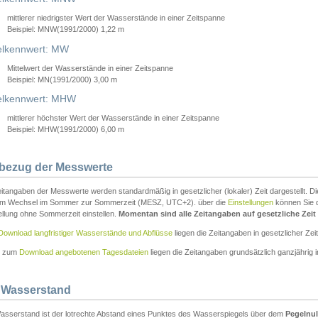
mittlerer niedrigster Wert der Wasserstände in einer Zeitspanne
Beispiel: MNW(1991/2000) 1,22 m
lkennwert: MW
Mittelwert der Wasserstände in einer Zeitspanne
Beispiel: MN(1991/2000) 3,00 m
elkennwert: MHW
mittlerer höchster Wert der Wasserstände in einer Zeitspanne
Beispiel: MHW(1991/2000) 6,00 m
tbezug der Messwerte
itangaben der Messwerte werden standardmäßig in gesetzlicher (lokaler) Zeit dargestellt. D
em Wechsel im Sommer zur Sommerzeit (MESZ, UTC+2). über die
Einstellungen
können Sie d
ellung ohne Sommerzeit einstellen.
Momentan sind alle Zeitangaben auf gesetzliche Zeit e
Download langfristiger Wasserstände und Abflüsse
liegen die Zeitangaben in gesetzlicher Zeit
n zum
Download angebotenen Tagesdateien
liegen die Zeitangaben grundsätzlich ganzjährig in
 Wasserstand
asserstand ist der lotrechte Abstand eines Punktes des Wasserspiegels über dem
Pegelnul