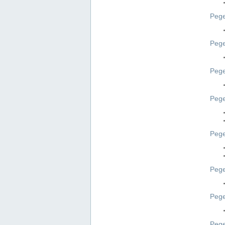
Pege
Pege
Peg
Pege
Pege
Pege
Pege
Peg