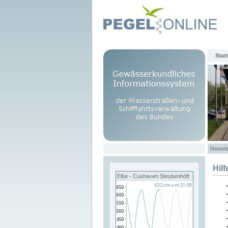
Start
Newsle
Hilf
Elbe - Cuxhaven Steubenhöft