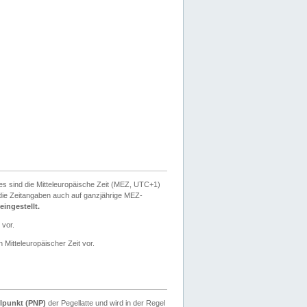
ies sind die Mitteleuropäische Zeit (MEZ, UTC+1)
ie Zeitangaben auch auf ganzjährige MEZ-
ingestellt.
 vor.
 Mitteleuropäischer Zeit vor.
lpunkt (PNP)
der Pegellatte und wird in der Regel