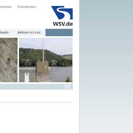
hinweise
Einstellungen
loads
Webservices