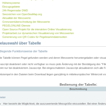
Höhensysteme
Einzugsgebiete
24h Regenradar DWD
Seezeichen von OpenSeaMap.org
Aktualität der Messwerte
Grenzwertüberschreitung der Messwerte
PEGELONLINE-Dienste
Open Source Projekt für die interaktive Online Visualisierung
Projektarbeit zur dynamischen Visualisierung von Messwerten
Generierung von QR-Codes für Pegelstammdatenseiten
elauswahl über Tabelle
legende Funktionsweise der Tabelle
die Tabelle können Pegel gefunden werden und deren Messwerte heruntergeladen oder visuali
vascript deaktiviert oder nicht verfügbar so muss jede Änderung mit der Bestätigung des "Filt
int nur bei deaktiviertem Javascript. Bei eingeschaltetem Javascript aktualisieren sich alle 
itstempel in den Dateien beim Download liegen ganzjährig in mitteleuropäischer Winterzeit vo
Bedienung der Tabelle:
Beschreibung
meter
Hier besteht die Möglichkeit, die auszuwertende Messgröße einzustellen. Bei einer Ände