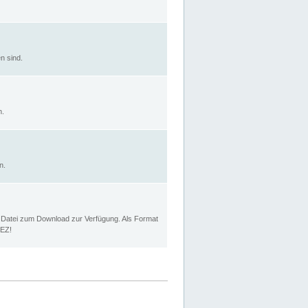
n sind.
n.
n.
p Datei zum Download zur Verfügung. Als Format
MEZ!