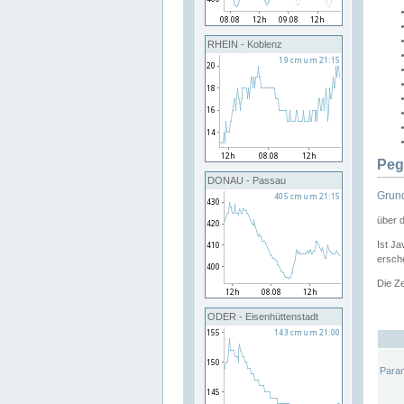
RHEIN - Koblenz
Peg
DONAU - Passau
Grund
über 
Ist Ja
ersche
Die Ze
ODER - Eisenhüttenstadt
Para