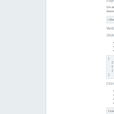
Zugr
Um di
Stamm
ℹ️ Ei
Verf
JSON
[

  {
  {
  {
]
CSV-
tim