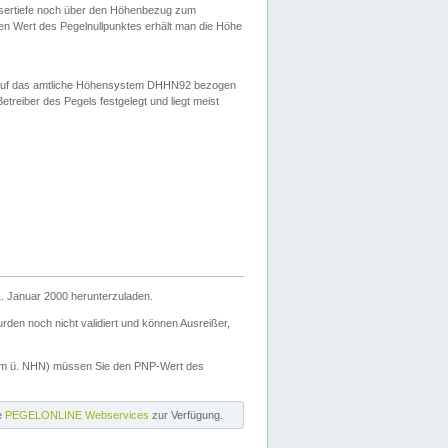
ssertiefe noch über den Höhenbezug zum
en Wert des Pegelnullpunktes erhält man die Höhe
d auf das amtliche Höhensystem DHHN92 bezogen
reiber des Pegels festgelegt und liegt meist
. Januar 2000 herunterzuladen.
den noch nicht validiert und können Ausreißer,
(m ü. NHN) müssen Sie den PNP-Wert des
ie
PEGELONLINE Webservices
zur Verfügung.