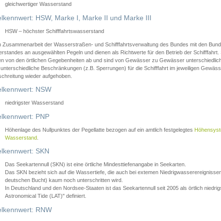
gleichwertiger Wasserstand
lkennwert: HSW, Marke I, Marke II und Marke III
HSW – höchster Schifffahrtswasserstand
in Zusammenarbeit der Wasserstraßen- und Schifffahrtsverwaltung des Bundes mit den Bund
standes an ausgewählten Pegeln und dienen als Richtwerte für den Betrieb der Schifffahrt. 
n von den örtlichen Gegebenheiten ab und sind von Gewässer zu Gewässer unterschiedlich
 unterschiedliche Beschränkungen (z.B. Sperrungen) für die Schifffahrt im jeweiligen Gewäss
schreitung wieder aufgehoben.
lkennwert: NSW
niedrigster Wasserstand
lkennwert: PNP
Höhenlage des Nullpunktes der Pegellatte bezogen auf ein amtlich festgelegtes
Höhensys
Wasserstand
.
lkennwert: SKN
Das Seekartennull (SKN) ist eine örtliche Mindesttiefenangabe in Seekarten.
Das SKN bezieht sich auf die Wassertiefe, die auch bei extemen Niedrigwasserereignissen
deutschen Bucht) kaum noch unterschritten wird.
In Deutschland und den Nordsee-Staaten ist das Seekartennull seit 2005 als örtlich nie
Astronomical Tide (LAT)" definiert.
lkennwert: RNW