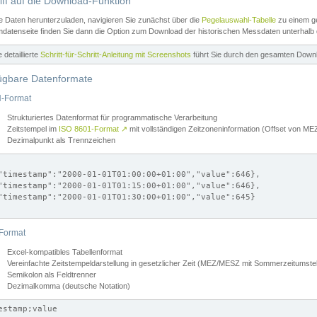
iff auf die Download-Funktion
e Daten herunterzuladen, navigieren Sie zunächst über die
Pegelauswahl-Tabelle
zu einem ge
datenseite finden Sie dann die Option zum Download der historischen Messdaten unterhalb
ne detaillierte
Schritt-für-Schritt-Anleitung mit Screenshots
führt Sie durch den gesamten Down
ügbare Datenformate
-Format
Strukturiertes Datenformat für programmatische Verarbeitung
Zeitstempel im
ISO 8601-Format
↗
mit vollständigen Zeitzoneninformation (Offset von 
Dezimalpunkt als Trennzeichen
"timestamp":"2000-01-01T01:00:00+01:00","value":646},

"timestamp":"2000-01-01T01:15:00+01:00","value":646},

"timestamp":"2000-01-01T01:30:00+01:00","value":645}

Format
Excel-kompatibles Tabellenformat
Vereinfachte Zeitstempeldarstellung in gesetzlicher Zeit (MEZ/MESZ mit Sommerzeitumstel
Semikolon als Feldtrenner
Dezimalkomma (deutsche Notation)
estamp;value
