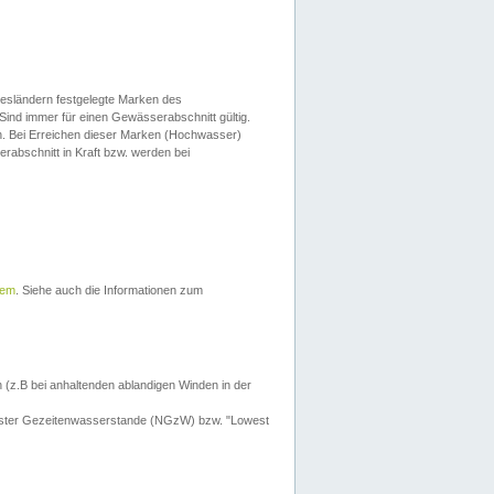
esländern festgelegte Marken des
Sind immer für einen Gewässerabschnitt gültig.
. Bei Erreichen dieser Marken (Hochwasser)
erabschnitt in Kraft bzw. werden bei
tem
. Siehe auch die Informationen zum
 (z.B bei anhaltenden ablandigen Winden in der
drigster Gezeitenwasserstande (NGzW) bzw. "Lowest