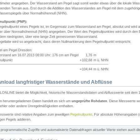
ntimeter angegeben. Der Wasserstand am Pegel sagt somit weder etwas über die lokale Wa
enden Terrain aus. Erst durch die Addition des Wasserstandes am Pegel mit dem zugehörig
asserspiegels über Normalhöhennull (NHN).
nullpunkt (PNP):
egelnullpunkt eines Pegels ist, im Gegensatz zum Wasserstand am Pegel, absolut und wir
ter über Normalhöhennull (NHN) angegeben. Der Wert des Pegelnullpunktes wird durch den Bet
 dem niedrigsten, über eine lange Zeit gemessenen Wasserstand.
gellatte wird so angebracht, dass deren Nullmarkierung dem Pegelnullpunkt entspricht.
iel am Pegel Dresden:
rstand am 16.07.2013 08:00 Uhr: 176 cm am Pegel
1,76
m
ullpunkt
+
102,68
m ü. NHN
=
104,44
m ü. NHN
nload langfristiger Wasserstände und Abflüsse
ONLINE bietet die Möglichkeit, historische Wasserstandsdaten und Abflusswerte seit dem 1
en heruntergeladenen Daten handelt es sich um
ungeprüfte Rohdaten
. Diese Messwerte wur
ehler oder andere Unregelmäßigkeiten enthalten.
esswerte sind relative Angaben zum jeweiligen
Pegelnullpunkt
. Für absolute Höhenangaben 
igen Pegels addieren.
ür programmatische Zugriffe und automatisierte Datenabfragen aktueller Werte stehen auch d