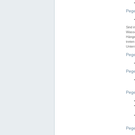
Pege
Sind 
Wasser
Hänge
treten
Unter
Pege
Pege
Pege
Pege