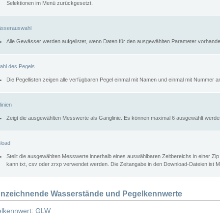
Selektionen im Menü zurückgesetzt.
sserauswahl
Alle Gewässer werden aufgelistet, wenn Daten für den ausgewählten Parameter vorhande
ahl des Pegels
Die Pegellisten zeigen alle verfügbaren Pegel einmal mit Namen und einmal mit Nummer a
inien
Zeigt die ausgewählten Messwerte als Ganglinie. Es können maximal 6 ausgewählt werde
load
Stellt die ausgewählten Messwerte innerhalb eines auswählbaren Zeitbereichs in einer Zi
kann txt, csv oder zrxp verwendet werden. Die Zeitangabe in den Download-Dateien ist 
nzeichnende Wasserstände und Pegelkennwerte
lkennwert: GLW