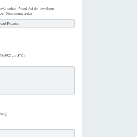
wünschten Pegel. Auf der jeweiligen
 der Diagrammanzeige.
load-Prozess.
MEZ/MESZ zu UTC)
lung)