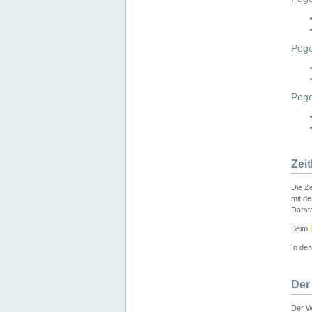
Pege
Peg
Zei
Die Ze
mit d
Darst
Beim
In de
Der
Der W