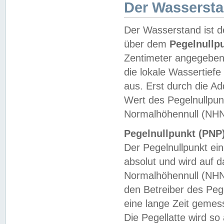
Der Wasserst
Der Wasserstand ist d
über dem
Pegelnullp
Zentimeter angegeben
die lokale Wassertie
aus. Erst durch die A
Wert des Pegelnullpun
Normalhöhennull (NHN
Pegelnullpunkt (PNP)
Der Pegelnullpunkt ei
absolut und wird auf
Normalhöhennull (NHN
den Betreiber des Pege
eine lange Zeit geme
Die Pegellatte wird s