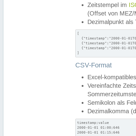
Zeitstempel im
IS
(Offset von MEZ
Dezimalpunkt als
[

  {"timestamp":"2000-01-01T0
  {"timestamp":"2000-01-01T0
  {"timestamp":"2000-01-01T0
]
CSV-Format
Excel-kompatibles
Vereinfachte Zeit
Sommerzeitumstel
Semikolon als Fel
Dezimalkomma (de
timestamp;value

2000-01-01 01:00;646

2000-01-01 01:15;646
