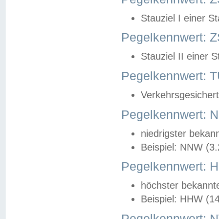
Stauziel I einer S
Pegelkennwert: Z
Stauziel II einer 
Pegelkennwert:
Verkehrsgesichert
Pegelkennwert:
niedrigster bekan
Beispiel: NNW (3
Pegelkennwert:
höchster bekannt
Beispiel: HHW (1
Pegelkennwert: 