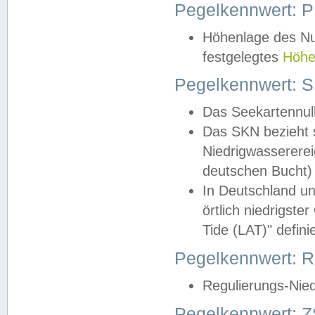
Pegelkennwert: 
Höhenlage des Nul
festgelegtes
Höhe
Pegelkennwert: 
Das Seekartennull
Das SKN bezieht s
Niedrigwassererei
deutschen Bucht) 
In Deutschland un
örtlich niedrigst
Tide (LAT)" definie
Pegelkennwert:
Regulierungs-Nie
Pegelkennwert: Z