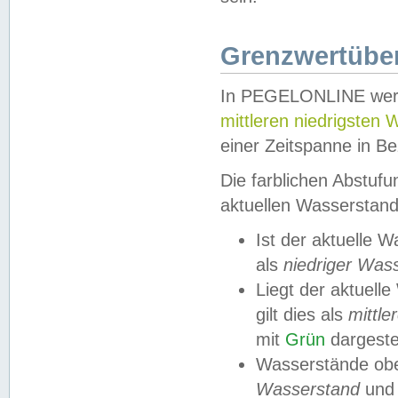
Grenzwertüber
In PEGELONLINE werde
mittleren niedrigsten
einer Zeitspanne in Be
Die farblichen Abstuf
aktuellen Wasserstand
Ist der aktuelle 
als
niedriger Was
Liegt der aktue
gilt dies als
mittle
mit
Grün
dargestel
Wasserstände obe
Wasserstand
und