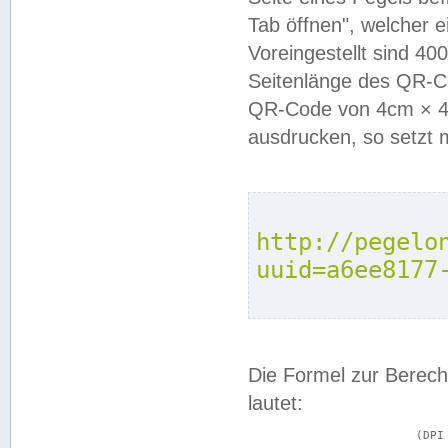
Tab öffnen", welcher 
Voreingestellt sind 4
Seitenlänge des QR-C
QR-Code von 4cm × 4c
ausdrucken, so setzt 
http://pegelo
uuid=a6ee8177
Die Formel zur Berech
lautet:
			(DPI × Druckkantenlänge in cm) ÷ 2,54 = Kantenlänge in Pixel
