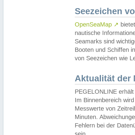
Seezeichen v
OpenSeaMap
↗
biete
nautische Information
Seamarks sind wichtig
Booten und Schiffen i
von Seezeichen wie Le
Aktualität der
PEGELONLINE erhält u
Im Binnenbereich wird 
Messwerte von Zeitreih
Minuten. Abweichungen
Fehlern bei der Daten
sein.