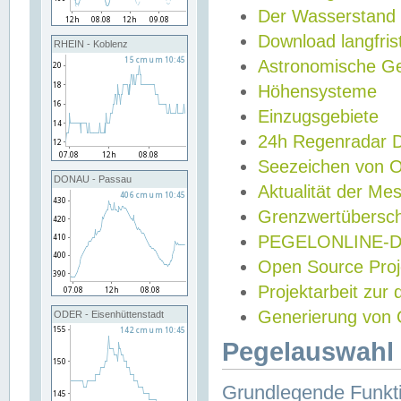
Der Wasserstand
Download langfris
RHEIN - Koblenz
Astronomische Gez
Höhensysteme
Einzugsgebiete
24h Regenradar
Seezeichen von 
DONAU - Passau
Aktualität der Me
Grenzwertübersch
PEGELONLINE-Di
Open Source Projek
Projektarbeit zur
Generierung von 
ODER - Eisenhüttenstadt
Pegelauswahl 
Grundlegende Funkti