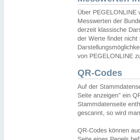
Über PEGELONLINE wer
Messwerten der Bundes
derzeit klassische Da
der Werte findet nicht 
Darstellungsmöglichkei
von PEGELONLINE zu 
QR-Codes
Auf der Stammdatensei
Seite anzeigen" ein Q
Stammdatenseite enthä
gescannt, so wird man
QR-Codes können auc
Seite eines Pegels be