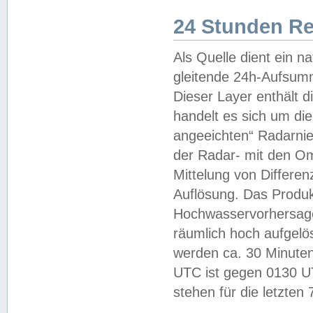
24 Stunden R
Als Quelle dient ein n
gleitende 24h-Aufsum
Dieser Layer enthält
handelt es sich um di
angeeichten“ Radarnie
der Radar- mit den O
Mittelung von Differe
Auflösung. Das Produk
Hochwasservorhersagez
räumlich hoch aufgelö
werden ca. 30 Minuten
UTC ist gegen 0130 UTC
stehen für die letzten