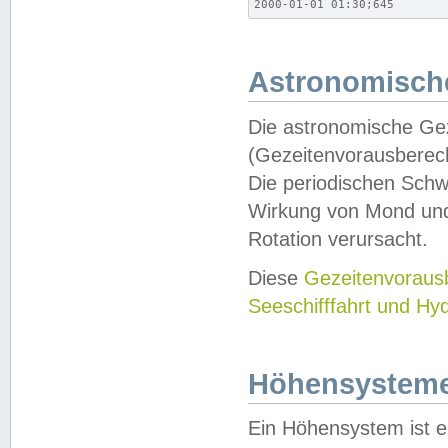
2000-01-01 01:30;645
Astronomische
Die astronomische Gez
(Gezeitenvorausberec
Die periodischen Schw
Wirkung von Mond und
Rotation verursacht.
Diese
Gezeitenvorau
Seeschifffahrt und Hy
Höhensystem
Ein Höhensystem ist e