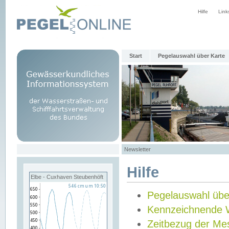
Hilfe
Link
Start
Pegelauswahl über Karte
Newsletter
Hilfe
Elbe - Cuxhaven Steubenhöft
Pegelauswahl übe
Kennzeichnende 
Zeitbezug der Me