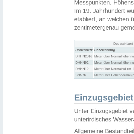
Messpunkten. Höhensy
Im 19. Jahrhundert wu
etabliert, an welchen 
zentimetergenau gem
Deutschland
Höhennetz
Bezeichnung
DHHN2016
Meter über Normalhöhennul
DHHN92
Meter über Normalhöhennul
DHHN12
Meter über Normalnull (m. 
SNN76
Meter über Höhennormal (m
Einzugsgebiet
Unter Einzugsgebiet v
unterirdisches Wasser
Allgemeine Bestandtei