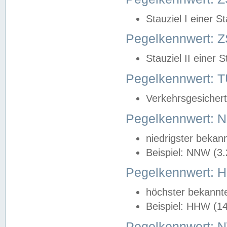
Stauziel I einer S
Pegelkennwert: Z
Stauziel II einer 
Pegelkennwert:
Verkehrsgesichert
Pegelkennwert:
niedrigster bekan
Beispiel: NNW (3
Pegelkennwert:
höchster bekannt
Beispiel: HHW (1
Pegelkennwert: 