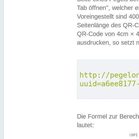
Tab öffnen", welcher 
Voreingestellt sind 4
Seitenlänge des QR-C
QR-Code von 4cm × 4c
ausdrucken, so setzt 
http://pegelo
uuid=a6ee8177
Die Formel zur Berech
lautet:
			(DPI × Druckkantenlänge in cm) ÷ 2,54 = Kantenlänge in Pixel
