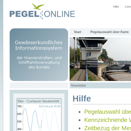
Hilfe
Link
Start
Pegelauswahl über Karte
Newsletter
Hilfe
Elbe - Cuxhaven Steubenhöft
Pegelauswahl übe
Kennzeichnende 
Zeitbezug der Me