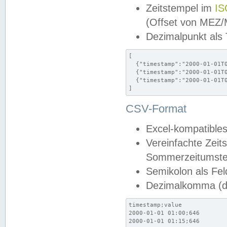
Zeitstempel im
IS
(Offset von MEZ
Dezimalpunkt als
[

  {"timestamp":"2000-01-01T0
  {"timestamp":"2000-01-01T0
  {"timestamp":"2000-01-01T0
]
CSV-Format
Excel-kompatibles
Vereinfachte Zeit
Sommerzeitumstel
Semikolon als Fel
Dezimalkomma (de
timestamp;value

2000-01-01 01:00;646

2000-01-01 01:15;646
