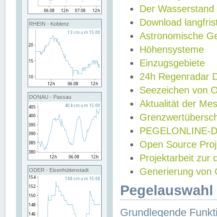
Der Wasserstand
Download langfris
RHEIN - Koblenz
Astronomische Gez
Höhensysteme
Einzugsgebiete
24h Regenradar
Seezeichen von 
DONAU - Passau
Aktualität der Me
Grenzwertübersch
PEGELONLINE-Di
Open Source Projek
Projektarbeit zur
Generierung von 
ODER - Eisenhüttenstadt
Pegelauswahl 
Grundlegende Funkti