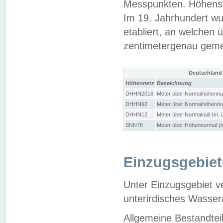
Messpunkten. Höhensy
Im 19. Jahrhundert wu
etabliert, an welchen 
zentimetergenau gem
Deutschland
Höhennetz
Bezeichnung
DHHN2016
Meter über Normalhöhennul
DHHN92
Meter über Normalhöhennul
DHHN12
Meter über Normalnull (m. 
SNN76
Meter über Höhennormal (m
Einzugsgebiet
Unter Einzugsgebiet v
unterirdisches Wasser
Allgemeine Bestandtei