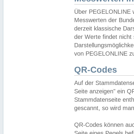
Über PEGELONLINE wer
Messwerten der Bundes
derzeit klassische Da
der Werte findet nicht 
Darstellungsmöglichkei
von PEGELONLINE zu 
QR-Codes
Auf der Stammdatensei
Seite anzeigen" ein Q
Stammdatenseite enthä
gescannt, so wird man
QR-Codes können auc
Seite eines Pegels be