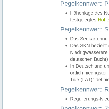
Pegelkennwert: 
Höhenlage des Nul
festgelegtes
Höhe
Pegelkennwert: 
Das Seekartennull
Das SKN bezieht s
Niedrigwassererei
deutschen Bucht) 
In Deutschland un
örtlich niedrigst
Tide (LAT)" definie
Pegelkennwert:
Regulierungs-Nie
Pegelkennwert: Z