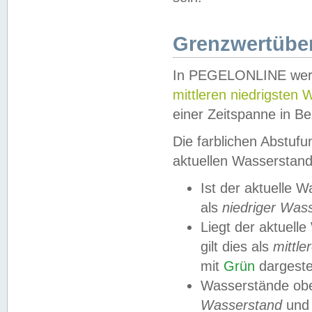
Grenzwertüber
In PEGELONLINE werde
mittleren niedrigsten
einer Zeitspanne in Be
Die farblichen Abstuf
aktuellen Wasserstand
Ist der aktuelle 
als
niedriger Was
Liegt der aktue
gilt dies als
mittle
mit
Grün
dargestel
Wasserstände obe
Wasserstand
und