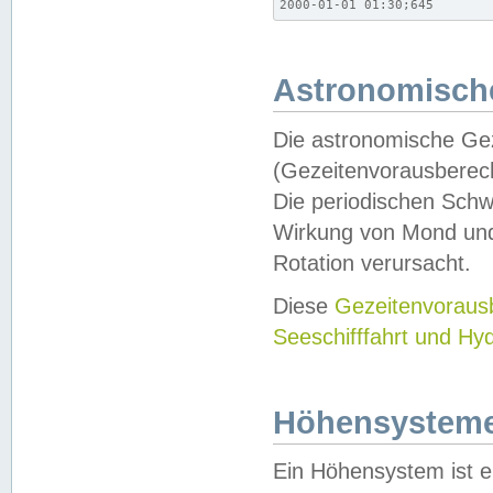
2000-01-01 01:30;645
Astronomische
Die astronomische Gez
(Gezeitenvorausberec
Die periodischen Schw
Wirkung von Mond und
Rotation verursacht.
Diese
Gezeitenvorau
Seeschifffahrt und Hy
Höhensystem
Ein Höhensystem ist e