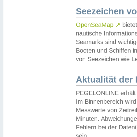
Seezeichen v
OpenSeaMap
↗
biete
nautische Information
Seamarks sind wichtig
Booten und Schiffen i
von Seezeichen wie Le
Aktualität der
PEGELONLINE erhält u
Im Binnenbereich wird 
Messwerte von Zeitreih
Minuten. Abweichungen
Fehlern bei der Daten
sein.