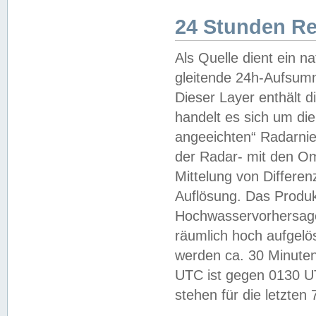
24 Stunden R
Als Quelle dient ein n
gleitende 24h-Aufsum
Dieser Layer enthält
handelt es sich um di
angeeichten“ Radarnie
der Radar- mit den O
Mittelung von Differe
Auflösung. Das Produk
Hochwasservorhersagez
räumlich hoch aufgelö
werden ca. 30 Minuten
UTC ist gegen 0130 UTC
stehen für die letzten