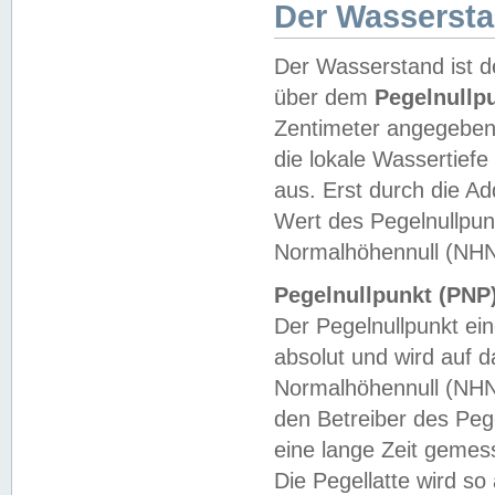
Der Wasserst
Der Wasserstand ist d
über dem
Pegelnullp
Zentimeter angegeben
die lokale Wassertie
aus. Erst durch die A
Wert des Pegelnullpun
Normalhöhennull (NHN
Pegelnullpunkt (PNP)
Der Pegelnullpunkt ei
absolut und wird auf
Normalhöhennull (NHN
den Betreiber des Pege
eine lange Zeit geme
Die Pegellatte wird s