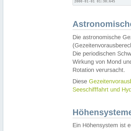
2000-01-01 01:30;645
Astronomische
Die astronomische Gez
(Gezeitenvorausberec
Die periodischen Schw
Wirkung von Mond und
Rotation verursacht.
Diese
Gezeitenvorau
Seeschifffahrt und Hy
Höhensystem
Ein Höhensystem ist e