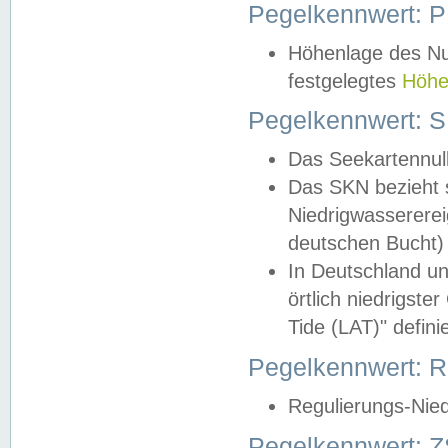
Pegelkennwert: 
Höhenlage des Nul
festgelegtes
Höhe
Pegelkennwert: 
Das Seekartennull
Das SKN bezieht s
Niedrigwassererei
deutschen Bucht) 
In Deutschland un
örtlich niedrigst
Tide (LAT)" definie
Pegelkennwert:
Regulierungs-Nie
Pegelkennwert: Z