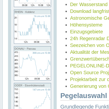
Der Wasserstand
Download langfris
RHEIN - Koblenz
Astronomische Gez
Höhensysteme
Einzugsgebiete
24h Regenradar
Seezeichen von 
DONAU - Passau
Aktualität der Me
Grenzwertübersch
PEGELONLINE-Di
Open Source Projek
Projektarbeit zur
Generierung von 
ODER - Eisenhüttenstadt
Pegelauswahl 
Grundlegende Funkti