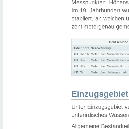
Messpunkten. Höhensy
Im 19. Jahrhundert wu
etabliert, an welchen 
zentimetergenau gem
Deutschland
Höhennetz
Bezeichnung
DHHN2016
Meter über Normalhöhennul
DHHN92
Meter über Normalhöhennul
DHHN12
Meter über Normalnull (m. 
SNN76
Meter über Höhennormal (m
Einzugsgebiet
Unter Einzugsgebiet v
unterirdisches Wasser
Allgemeine Bestandtei