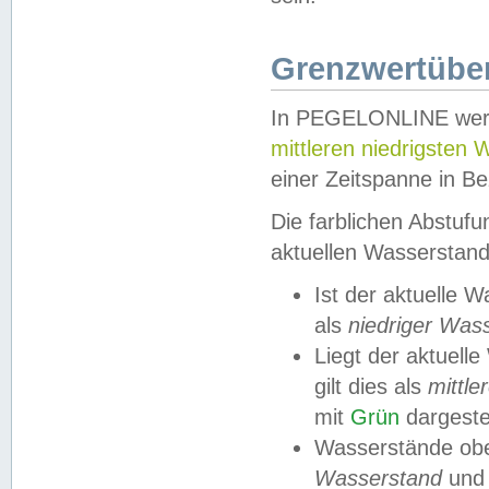
Grenzwertüber
In PEGELONLINE werde
mittleren niedrigsten
einer Zeitspanne in Be
Die farblichen Abstuf
aktuellen Wasserstand
Ist der aktuelle 
als
niedriger Was
Liegt der aktue
gilt dies als
mittle
mit
Grün
dargestel
Wasserstände obe
Wasserstand
und