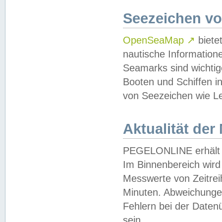
Seezeichen v
OpenSeaMap
↗
biete
nautische Information
Seamarks sind wichtig
Booten und Schiffen i
von Seezeichen wie Le
Aktualität der
PEGELONLINE erhält u
Im Binnenbereich wird 
Messwerte von Zeitreih
Minuten. Abweichungen
Fehlern bei der Daten
sein.