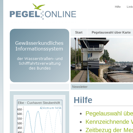
Hilfe
Link
Start
Pegelauswahl über Karte
Newsletter
Hilfe
Elbe - Cuxhaven Steubenhöft
Pegelauswahl übe
Kennzeichnende 
Zeitbezug der Me