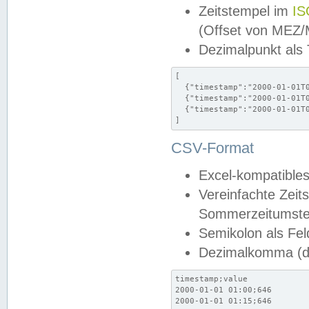
Zeitstempel im
IS
(Offset von MEZ
Dezimalpunkt als
[

  {"timestamp":"2000-01-01T0
  {"timestamp":"2000-01-01T0
  {"timestamp":"2000-01-01T0
]
CSV-Format
Excel-kompatibles
Vereinfachte Zeit
Sommerzeitumstel
Semikolon als Fel
Dezimalkomma (de
timestamp;value

2000-01-01 01:00;646

2000-01-01 01:15;646
