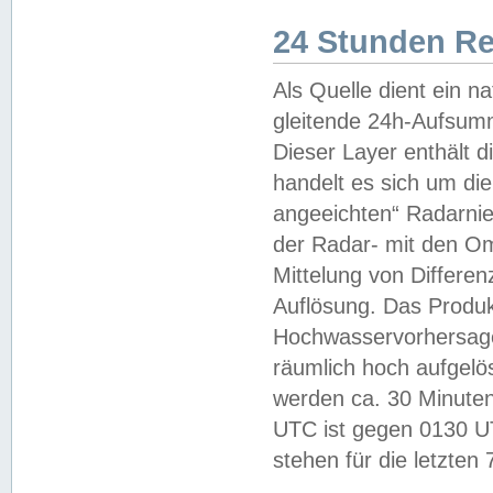
24 Stunden R
Als Quelle dient ein n
gleitende 24h-Aufsum
Dieser Layer enthält
handelt es sich um di
angeeichten“ Radarnie
der Radar- mit den O
Mittelung von Differe
Auflösung. Das Produk
Hochwasservorhersagez
räumlich hoch aufgelö
werden ca. 30 Minuten
UTC ist gegen 0130 UTC
stehen für die letzten