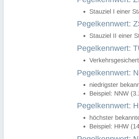
Stauziel I einer S
Pegelkennwert: Z
Stauziel II einer 
Pegelkennwert:
Verkehrsgesichert
Pegelkennwert:
niedrigster bekan
Beispiel: NNW (3
Pegelkennwert:
höchster bekannt
Beispiel: HHW (1
Pegelkennwert: 