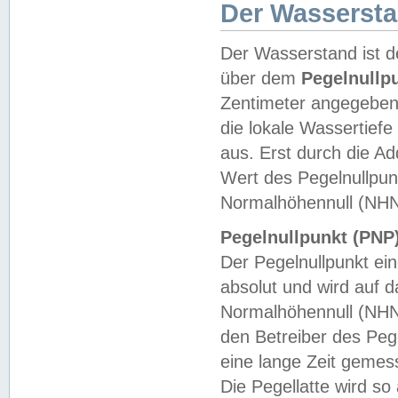
Der Wasserst
Der Wasserstand ist d
über dem
Pegelnullp
Zentimeter angegeben
die lokale Wassertie
aus. Erst durch die A
Wert des Pegelnullpun
Normalhöhennull (NHN
Pegelnullpunkt (PNP)
Der Pegelnullpunkt ei
absolut und wird auf
Normalhöhennull (NHN
den Betreiber des Pege
eine lange Zeit geme
Die Pegellatte wird s