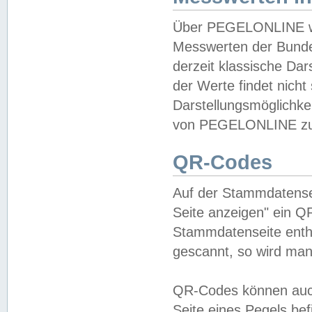
Über PEGELONLINE wer
Messwerten der Bundes
derzeit klassische Da
der Werte findet nicht 
Darstellungsmöglichkei
von PEGELONLINE zu 
QR-Codes
Auf der Stammdatensei
Seite anzeigen" ein Q
Stammdatenseite enthä
gescannt, so wird man
QR-Codes können auc
Seite eines Pegels be