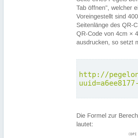
Tab öffnen", welcher 
Voreingestellt sind 4
Seitenlänge des QR-C
QR-Code von 4cm × 4c
ausdrucken, so setzt 
http://pegelo
uuid=a6ee8177
Die Formel zur Berech
lautet:
			(DPI × Druckkantenlänge in cm) ÷ 2,54 = Kantenlänge in Pixel
