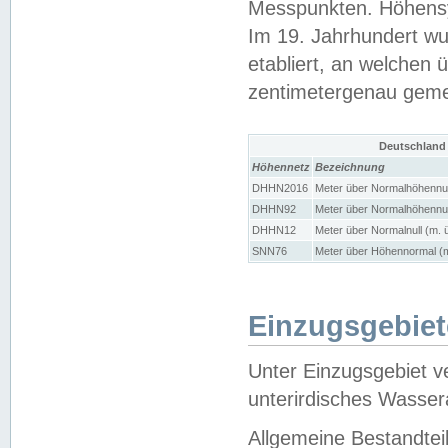
Messpunkten. Höhensy
Im 19. Jahrhundert wu
etabliert, an welchen 
zentimetergenau gem
Deutschland
Höhennetz
Bezeichnung
DHHN2016
Meter über Normalhöhennul
DHHN92
Meter über Normalhöhennul
DHHN12
Meter über Normalnull (m. 
SNN76
Meter über Höhennormal (m
Einzugsgebiet
Unter Einzugsgebiet v
unterirdisches Wasser
Allgemeine Bestandtei