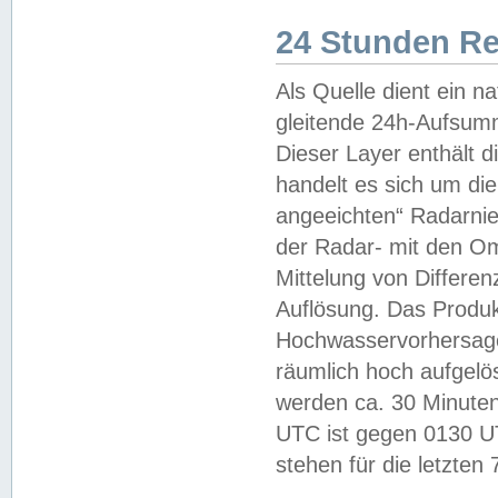
24 Stunden R
Als Quelle dient ein n
gleitende 24h-Aufsum
Dieser Layer enthält
handelt es sich um di
angeeichten“ Radarnie
der Radar- mit den O
Mittelung von Differe
Auflösung. Das Produk
Hochwasservorhersagez
räumlich hoch aufgelö
werden ca. 30 Minuten
UTC ist gegen 0130 UTC
stehen für die letzten