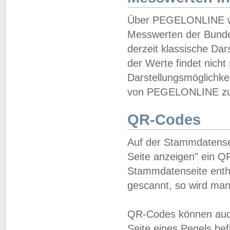
Über PEGELONLINE wer
Messwerten der Bundes
derzeit klassische Da
der Werte findet nicht 
Darstellungsmöglichkei
von PEGELONLINE zu 
QR-Codes
Auf der Stammdatensei
Seite anzeigen" ein Q
Stammdatenseite enthä
gescannt, so wird man
QR-Codes können auc
Seite eines Pegels be