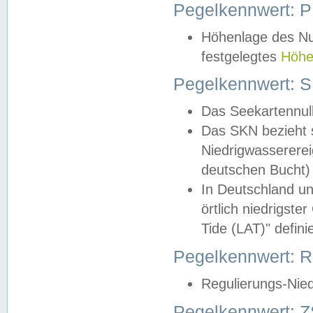
Pegelkennwert: 
Höhenlage des Nul
festgelegtes
Höhe
Pegelkennwert: 
Das Seekartennull
Das SKN bezieht s
Niedrigwassererei
deutschen Bucht) 
In Deutschland un
örtlich niedrigst
Tide (LAT)" definie
Pegelkennwert:
Regulierungs-Nie
Pegelkennwert: Z