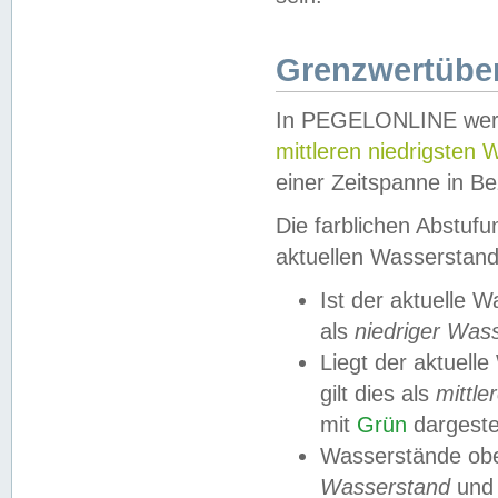
Grenzwertüber
In PEGELONLINE werde
mittleren niedrigsten
einer Zeitspanne in Be
Die farblichen Abstuf
aktuellen Wasserstand
Ist der aktuelle 
als
niedriger Was
Liegt der aktue
gilt dies als
mittle
mit
Grün
dargestel
Wasserstände obe
Wasserstand
und