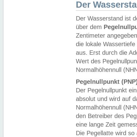
Der Wasserst
Der Wasserstand ist d
über dem
Pegelnullp
Zentimeter angegeben
die lokale Wassertie
aus. Erst durch die A
Wert des Pegelnullpun
Normalhöhennull (NHN
Pegelnullpunkt (PNP)
Der Pegelnullpunkt ei
absolut und wird auf
Normalhöhennull (NHN
den Betreiber des Pege
eine lange Zeit geme
Die Pegellatte wird s