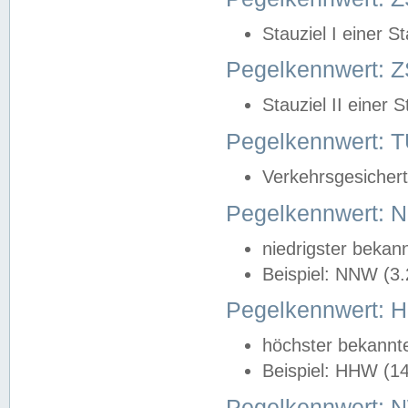
Stauziel I einer S
Pegelkennwert: Z
Stauziel II einer 
Pegelkennwert:
Verkehrsgesichert
Pegelkennwert:
niedrigster bekan
Beispiel: NNW (3
Pegelkennwert:
höchster bekannt
Beispiel: HHW (1
Pegelkennwert: 