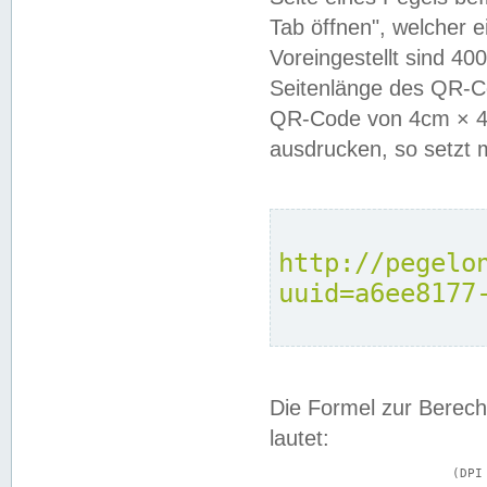
Tab öffnen", welcher 
Voreingestellt sind 4
Seitenlänge des QR-C
QR-Code von 4cm × 4c
ausdrucken, so setzt 
http://pegelo
uuid=a6ee8177
Die Formel zur Berech
lautet:
			(DPI × Druckkantenlänge in cm) ÷ 2,54 = Kantenlänge in Pixel
