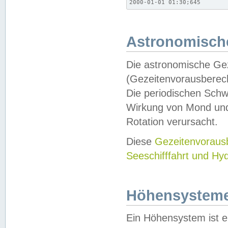
2000-01-01 01:30;645
Astronomische
Die astronomische Gez
(Gezeitenvorausberec
Die periodischen Schw
Wirkung von Mond und
Rotation verursacht.
Diese
Gezeitenvorau
Seeschifffahrt und Hy
Höhensystem
Ein Höhensystem ist e