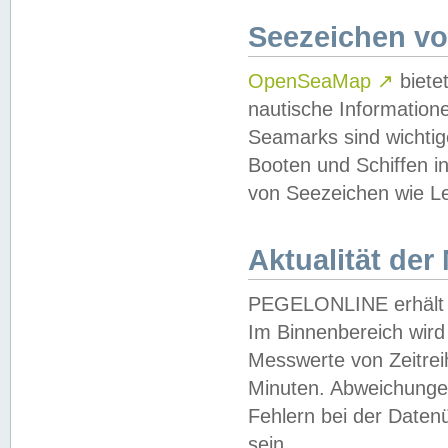
Seezeichen v
OpenSeaMap
↗
biete
nautische Information
Seamarks sind wichtig
Booten und Schiffen i
von Seezeichen wie Le
Aktualität der
PEGELONLINE erhält u
Im Binnenbereich wird 
Messwerte von Zeitreih
Minuten. Abweichungen
Fehlern bei der Daten
sein.