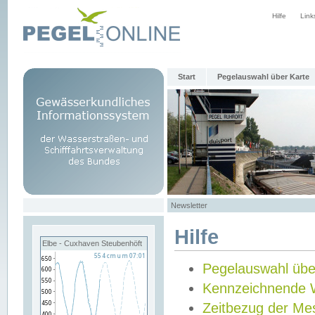
Hilfe
Link
Start
Pegelauswahl über Karte
Newsletter
Hilfe
Elbe - Cuxhaven Steubenhöft
Pegelauswahl übe
Kennzeichnende 
Zeitbezug der Me