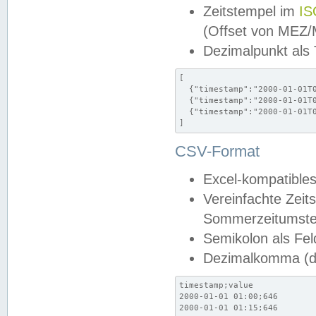
Zeitstempel im
IS
(Offset von MEZ
Dezimalpunkt als
[

  {"timestamp":"2000-01-01T0
  {"timestamp":"2000-01-01T0
  {"timestamp":"2000-01-01T0
]
CSV-Format
Excel-kompatibles
Vereinfachte Zeit
Sommerzeitumstel
Semikolon als Fel
Dezimalkomma (de
timestamp;value

2000-01-01 01:00;646

2000-01-01 01:15;646
