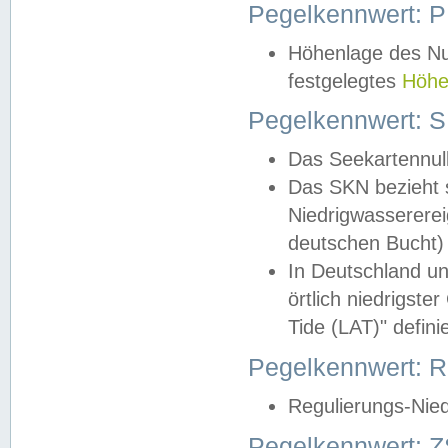
Pegelkennwert: 
Höhenlage des Nul
festgelegtes
Höhe
Pegelkennwert: 
Das Seekartennull
Das SKN bezieht s
Niedrigwassererei
deutschen Bucht) 
In Deutschland un
örtlich niedrigst
Tide (LAT)" definie
Pegelkennwert:
Regulierungs-Nie
Pegelkennwert: Z