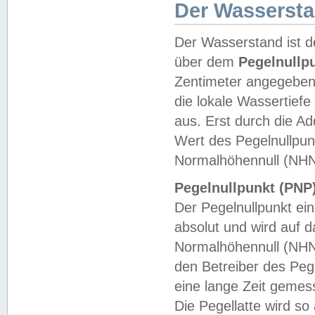
Der Wasserst
Der Wasserstand ist d
über dem
Pegelnullp
Zentimeter angegeben
die lokale Wassertie
aus. Erst durch die A
Wert des Pegelnullpun
Normalhöhennull (NHN
Pegelnullpunkt (PNP)
Der Pegelnullpunkt ei
absolut und wird auf
Normalhöhennull (NHN
den Betreiber des Pege
eine lange Zeit geme
Die Pegellatte wird s