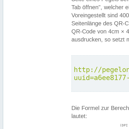
Tab öffnen", welcher 
Voreingestellt sind 4
Seitenlänge des QR-C
QR-Code von 4cm × 4c
ausdrucken, so setzt 
http://pegelo
uuid=a6ee8177
Die Formel zur Berech
lautet:
			(DPI × Druckkantenlänge in cm) ÷ 2,54 = Kantenlänge in Pixel
