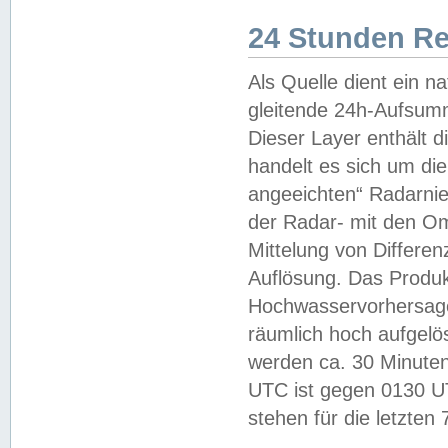
24 Stunden R
Als Quelle dient ein n
gleitende 24h-Aufsum
Dieser Layer enthält
handelt es sich um di
angeeichten“ Radarnie
der Radar- mit den O
Mittelung von Differe
Auflösung. Das Produk
Hochwasservorhersagez
räumlich hoch aufgelö
werden ca. 30 Minuten
UTC ist gegen 0130 UTC
stehen für die letzten