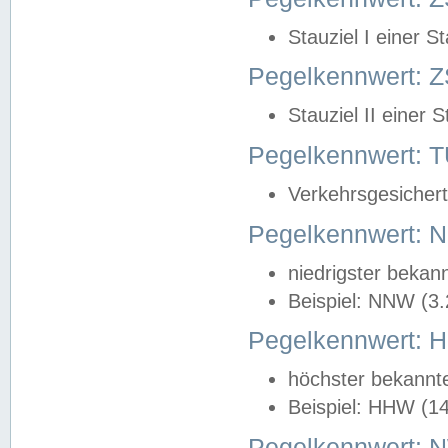
Stauziel I einer S
Pegelkennwert: Z
Stauziel II einer 
Pegelkennwert:
Verkehrsgesichert
Pegelkennwert:
niedrigster bekan
Beispiel: NNW (3
Pegelkennwert:
höchster bekannt
Beispiel: HHW (1
Pegelkennwert: 