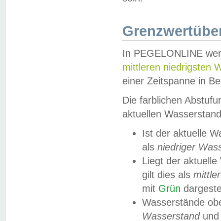
Grenzwertüber
In PEGELONLINE werde
mittleren niedrigsten
einer Zeitspanne in Be
Die farblichen Abstuf
aktuellen Wasserstand
Ist der aktuelle 
als
niedriger Was
Liegt der aktue
gilt dies als
mittle
mit
Grün
dargestel
Wasserstände obe
Wasserstand
und