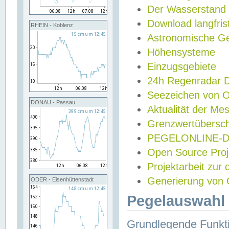
Der Wasserstand
Download langfris
RHEIN - Koblenz
Astronomische Gez
Höhensysteme
Einzugsgebiete
24h Regenradar
Seezeichen von 
DONAU - Passau
Aktualität der Me
Grenzwertübersch
PEGELONLINE-Di
Open Source Projek
Projektarbeit zur
Generierung von 
ODER - Eisenhüttenstadt
Pegelauswahl 
Grundlegende Funkti