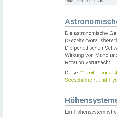
2000-01-01 01:30;645
Astronomische
Die astronomische Gez
(Gezeitenvorausberec
Die periodischen Schw
Wirkung von Mond und
Rotation verursacht.
Diese
Gezeitenvorau
Seeschifffahrt und Hy
Höhensystem
Ein Höhensystem ist e