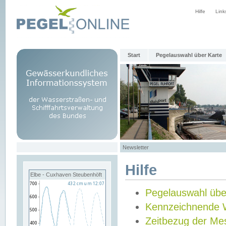
Hilfe
Link
Start
Pegelauswahl über Karte
Newsletter
Hilfe
Elbe - Cuxhaven Steubenhöft
Pegelauswahl übe
Kennzeichnende 
Zeitbezug der Me