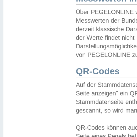
Über PEGELONLINE wer
Messwerten der Bundes
derzeit klassische Da
der Werte findet nicht 
Darstellungsmöglichkei
von PEGELONLINE zu 
QR-Codes
Auf der Stammdatensei
Seite anzeigen" ein Q
Stammdatenseite enthä
gescannt, so wird man
QR-Codes können auc
Seite eines Pegels be