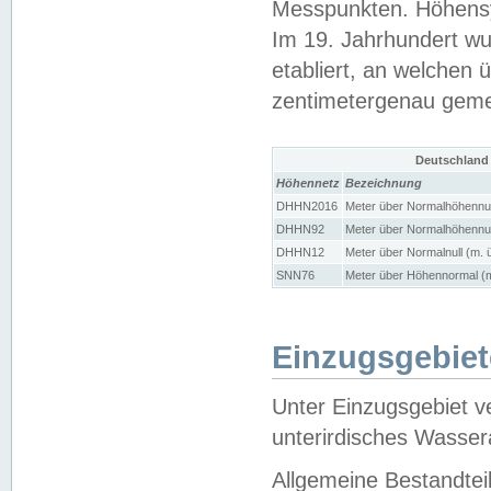
Messpunkten. Höhensy
Im 19. Jahrhundert wu
etabliert, an welchen 
zentimetergenau gem
Deutschland
Höhennetz
Bezeichnung
DHHN2016
Meter über Normalhöhennul
DHHN92
Meter über Normalhöhennul
DHHN12
Meter über Normalnull (m. 
SNN76
Meter über Höhennormal (m
Einzugsgebiet
Unter Einzugsgebiet v
unterirdisches Wasser
Allgemeine Bestandtei