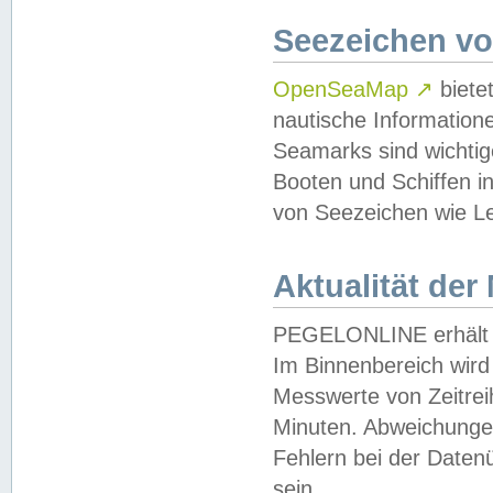
Seezeichen v
OpenSeaMap
↗
biete
nautische Information
Seamarks sind wichtig
Booten und Schiffen i
von Seezeichen wie Le
Aktualität der
PEGELONLINE erhält u
Im Binnenbereich wird 
Messwerte von Zeitreih
Minuten. Abweichungen
Fehlern bei der Daten
sein.