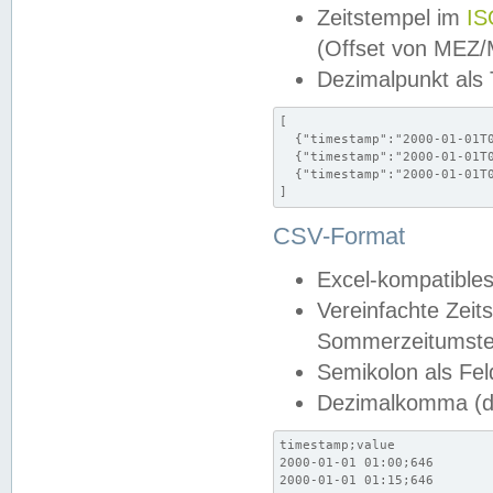
Zeitstempel im
IS
(Offset von MEZ
Dezimalpunkt als
[

  {"timestamp":"2000-01-01T0
  {"timestamp":"2000-01-01T0
  {"timestamp":"2000-01-01T0
]
CSV-Format
Excel-kompatibles
Vereinfachte Zeit
Sommerzeitumstel
Semikolon als Fel
Dezimalkomma (de
timestamp;value

2000-01-01 01:00;646

2000-01-01 01:15;646
