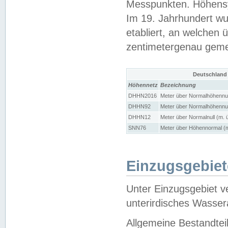
Messpunkten. Höhensy
Im 19. Jahrhundert wu
etabliert, an welchen 
zentimetergenau gem
Deutschland
Höhennetz
Bezeichnung
DHHN2016
Meter über Normalhöhennul
DHHN92
Meter über Normalhöhennul
DHHN12
Meter über Normalnull (m. 
SNN76
Meter über Höhennormal (m
Einzugsgebiet
Unter Einzugsgebiet v
unterirdisches Wasser
Allgemeine Bestandtei