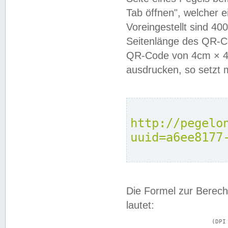
Tab öffnen", welcher 
Voreingestellt sind 4
Seitenlänge des QR-C
QR-Code von 4cm × 4c
ausdrucken, so setzt 
http://pegelo
uuid=a6ee8177
Die Formel zur Berech
lautet:
			(DPI × Druckkantenlänge in cm) ÷ 2,54 = Kantenlänge in Pixel
