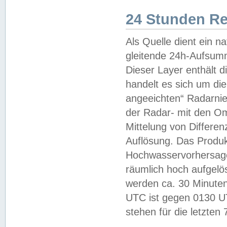
24 Stunden R
Als Quelle dient ein n
gleitende 24h-Aufsum
Dieser Layer enthält
handelt es sich um di
angeeichten“ Radarnie
der Radar- mit den O
Mittelung von Differe
Auflösung. Das Produk
Hochwasservorhersagez
räumlich hoch aufgelö
werden ca. 30 Minuten
UTC ist gegen 0130 UTC
stehen für die letzten