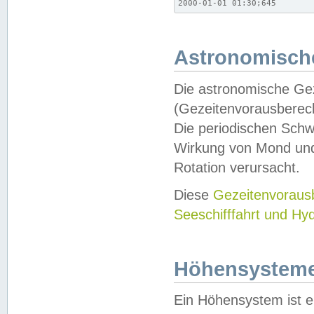
2000-01-01 01:30;645
Astronomische
Die astronomische Gez
(Gezeitenvorausberec
Die periodischen Schw
Wirkung von Mond und
Rotation verursacht.
Diese
Gezeitenvorau
Seeschifffahrt und Hy
Höhensystem
Ein Höhensystem ist e