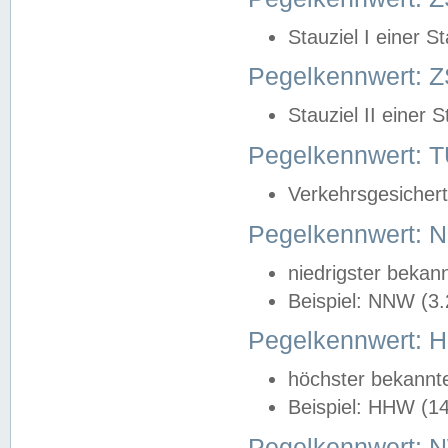
Stauziel I einer S
Pegelkennwert: Z
Stauziel II einer 
Pegelkennwert:
Verkehrsgesichert
Pegelkennwert:
niedrigster bekan
Beispiel: NNW (3
Pegelkennwert:
höchster bekannt
Beispiel: HHW (1
Pegelkennwert: 