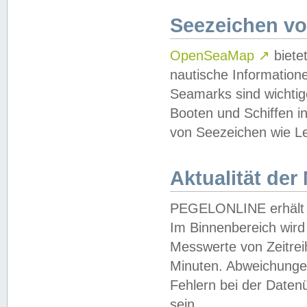
Seezeichen v
OpenSeaMap
↗
biete
nautische Information
Seamarks sind wichtig
Booten und Schiffen i
von Seezeichen wie Le
Aktualität der
PEGELONLINE erhält u
Im Binnenbereich wird 
Messwerte von Zeitreih
Minuten. Abweichungen
Fehlern bei der Daten
sein.