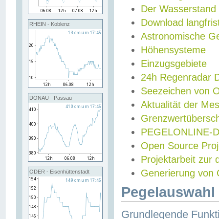
Der Wasserstand
Download langfris
RHEIN - Koblenz
Astronomische Gez
Höhensysteme
Einzugsgebiete
24h Regenradar
Seezeichen von 
DONAU - Passau
Aktualität der Me
Grenzwertübersch
PEGELONLINE-Di
Open Source Projek
Projektarbeit zur
Generierung von 
ODER - Eisenhüttenstadt
Pegelauswahl 
Grundlegende Funkti