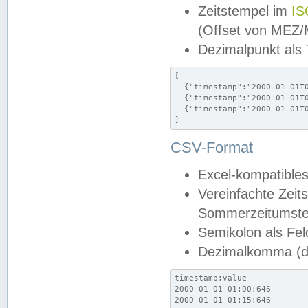
Zeitstempel im
IS
(Offset von MEZ
Dezimalpunkt als
[

  {"timestamp":"2000-01-01T0
  {"timestamp":"2000-01-01T0
  {"timestamp":"2000-01-01T0
]
CSV-Format
Excel-kompatibles
Vereinfachte Zeit
Sommerzeitumstel
Semikolon als Fel
Dezimalkomma (de
timestamp;value

2000-01-01 01:00;646

2000-01-01 01:15;646
