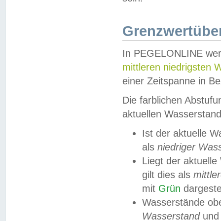
Grenzwertüber
In PEGELONLINE werde
mittleren niedrigsten
einer Zeitspanne in Be
Die farblichen Abstuf
aktuellen Wasserstand
Ist der aktuelle 
als
niedriger Was
Liegt der aktue
gilt dies als
mittle
mit
Grün
dargestel
Wasserstände obe
Wasserstand
und