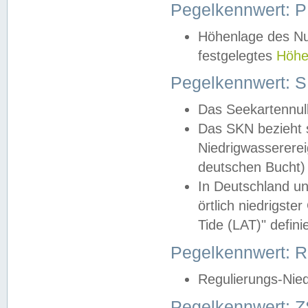
Pegelkennwert: 
Höhenlage des Nul
festgelegtes
Höhe
Pegelkennwert: 
Das Seekartennull
Das SKN bezieht s
Niedrigwassererei
deutschen Bucht) 
In Deutschland un
örtlich niedrigst
Tide (LAT)" definie
Pegelkennwert:
Regulierungs-Nie
Pegelkennwert: Z