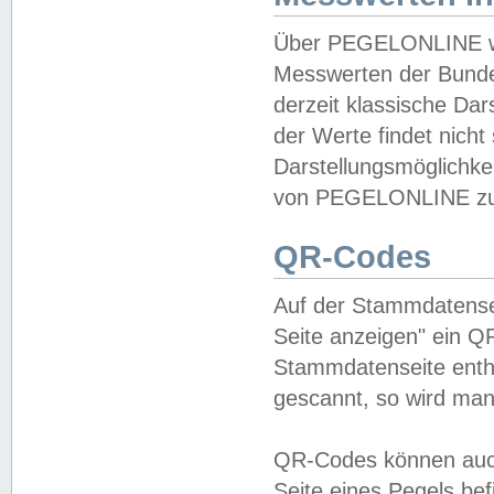
Über PEGELONLINE wer
Messwerten der Bundes
derzeit klassische Da
der Werte findet nicht 
Darstellungsmöglichkei
von PEGELONLINE zu 
QR-Codes
Auf der Stammdatensei
Seite anzeigen" ein Q
Stammdatenseite enthä
gescannt, so wird man
QR-Codes können auc
Seite eines Pegels be