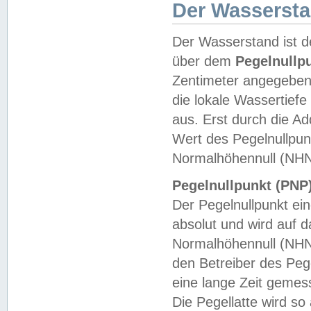
Der Wasserst
Der Wasserstand ist d
über dem
Pegelnullp
Zentimeter angegeben
die lokale Wassertie
aus. Erst durch die A
Wert des Pegelnullpun
Normalhöhennull (NHN
Pegelnullpunkt (PNP)
Der Pegelnullpunkt ei
absolut und wird auf
Normalhöhennull (NHN
den Betreiber des Pege
eine lange Zeit geme
Die Pegellatte wird s