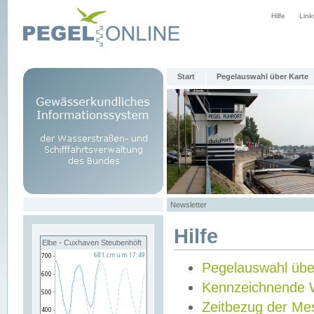
Hilfe
Link
Start
Pegelauswahl über Karte
Newsletter
Hilfe
Elbe - Cuxhaven Steubenhöft
Pegelauswahl übe
Kennzeichnende 
Zeitbezug der Me