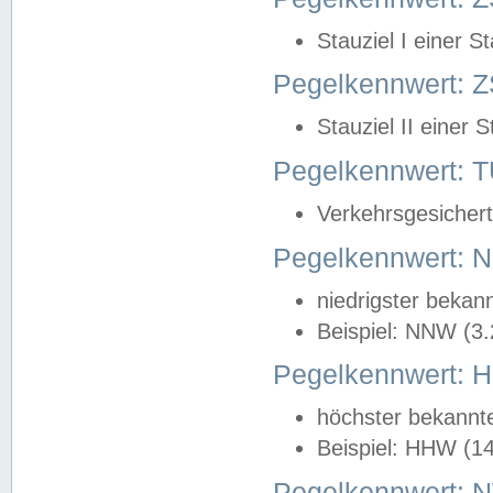
Stauziel I einer S
Pegelkennwert: Z
Stauziel II einer 
Pegelkennwert:
Verkehrsgesichert
Pegelkennwert:
niedrigster bekan
Beispiel: NNW (3
Pegelkennwert:
höchster bekannt
Beispiel: HHW (1
Pegelkennwert: 