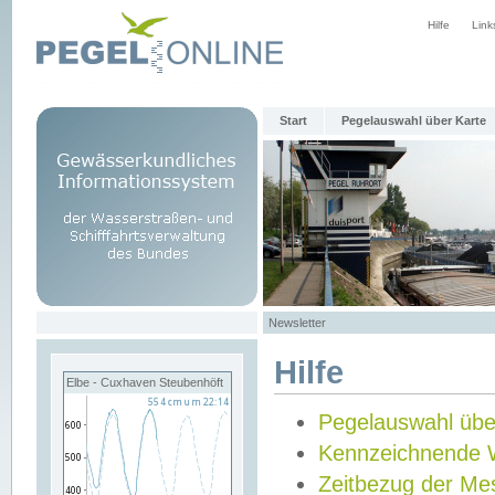
Hilfe
Link
Start
Pegelauswahl über Karte
Newsletter
Hilfe
Elbe - Cuxhaven Steubenhöft
Pegelauswahl übe
Kennzeichnende 
Zeitbezug der Me