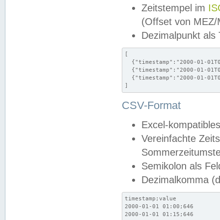
Zeitstempel im
IS
(Offset von MEZ
Dezimalpunkt als
[

  {"timestamp":"2000-01-01T0
  {"timestamp":"2000-01-01T0
  {"timestamp":"2000-01-01T0
]
CSV-Format
Excel-kompatibles
Vereinfachte Zeit
Sommerzeitumstel
Semikolon als Fel
Dezimalkomma (de
timestamp;value

2000-01-01 01:00;646

2000-01-01 01:15;646
