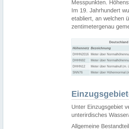
Messpunkten. Höhensy
Im 19. Jahrhundert wu
etabliert, an welchen 
zentimetergenau gem
Deutschland
Höhennetz
Bezeichnung
DHHN2016
Meter über Normalhöhennul
DHHN92
Meter über Normalhöhennul
DHHN12
Meter über Normalnull (m. 
SNN76
Meter über Höhennormal (m
Einzugsgebiet
Unter Einzugsgebiet v
unterirdisches Wasser
Allgemeine Bestandtei