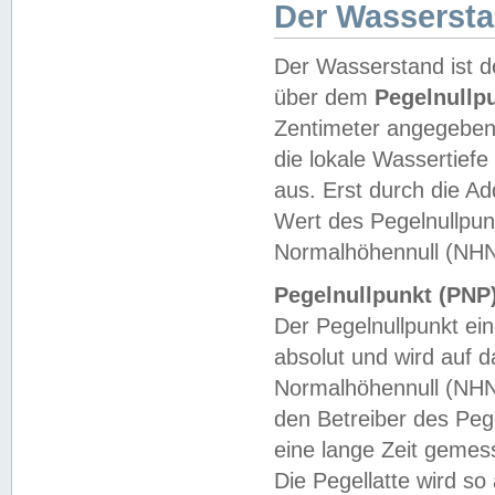
Der Wasserst
Der Wasserstand ist d
über dem
Pegelnullp
Zentimeter angegeben
die lokale Wassertie
aus. Erst durch die A
Wert des Pegelnullpun
Normalhöhennull (NHN
Pegelnullpunkt (PNP)
Der Pegelnullpunkt ei
absolut und wird auf
Normalhöhennull (NHN
den Betreiber des Pege
eine lange Zeit geme
Die Pegellatte wird s