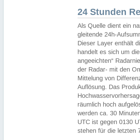
24 Stunden R
Als Quelle dient ein n
gleitende 24h-Aufsum
Dieser Layer enthält
handelt es sich um di
angeeichten“ Radarnie
der Radar- mit den O
Mittelung von Differe
Auflösung. Das Produk
Hochwasservorhersagez
räumlich hoch aufgelö
werden ca. 30 Minuten
UTC ist gegen 0130 UTC
stehen für die letzten