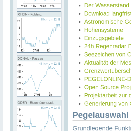
Der Wasserstand
Download langfris
RHEIN - Koblenz
Astronomische Gez
Höhensysteme
Einzugsgebiete
24h Regenradar
Seezeichen von 
DONAU - Passau
Aktualität der Me
Grenzwertübersch
PEGELONLINE-Di
Open Source Projek
Projektarbeit zur
Generierung von 
ODER - Eisenhüttenstadt
Pegelauswahl 
Grundlegende Funkti