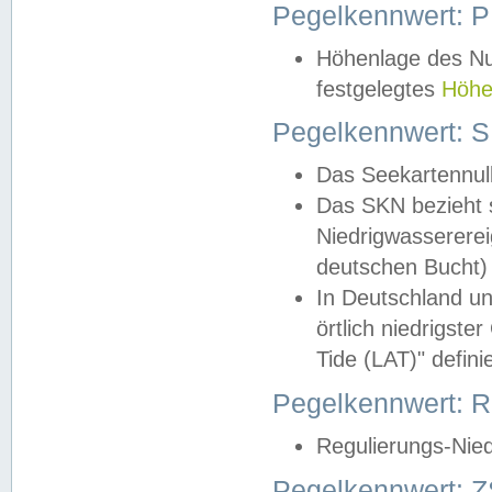
Pegelkennwert: 
Höhenlage des Nul
festgelegtes
Höhe
Pegelkennwert: 
Das Seekartennull
Das SKN bezieht s
Niedrigwassererei
deutschen Bucht) 
In Deutschland un
örtlich niedrigst
Tide (LAT)" definie
Pegelkennwert:
Regulierungs-Nie
Pegelkennwert: Z