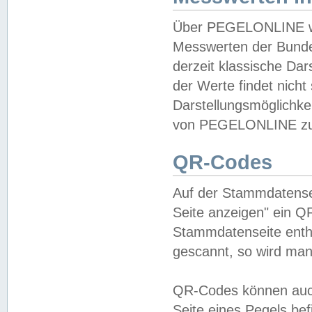
Über PEGELONLINE wer
Messwerten der Bundes
derzeit klassische Da
der Werte findet nicht 
Darstellungsmöglichkei
von PEGELONLINE zu 
QR-Codes
Auf der Stammdatensei
Seite anzeigen" ein Q
Stammdatenseite enthä
gescannt, so wird man
QR-Codes können auc
Seite eines Pegels be