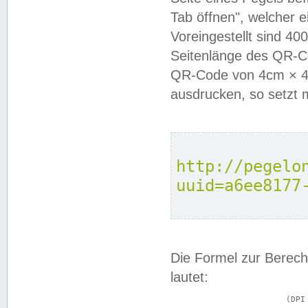
Tab öffnen", welcher 
Voreingestellt sind 4
Seitenlänge des QR-C
QR-Code von 4cm × 4c
ausdrucken, so setzt 
http://pegelo
uuid=a6ee8177
Die Formel zur Berech
lautet:
			(DPI × Druckkantenlänge in cm) ÷ 2,54 = Kantenlänge in Pixel
