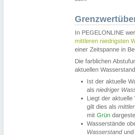
Grenzwertüber
In PEGELONLINE werde
mittleren niedrigsten
einer Zeitspanne in Be
Die farblichen Abstuf
aktuellen Wasserstand
Ist der aktuelle 
als
niedriger Was
Liegt der aktue
gilt dies als
mittle
mit
Grün
dargestel
Wasserstände obe
Wasserstand
und