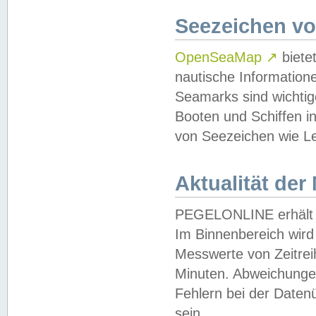
Seezeichen v
OpenSeaMap
↗
biete
nautische Information
Seamarks sind wichtig
Booten und Schiffen i
von Seezeichen wie Le
Aktualität der
PEGELONLINE erhält u
Im Binnenbereich wird 
Messwerte von Zeitreih
Minuten. Abweichungen
Fehlern bei der Daten
sein.