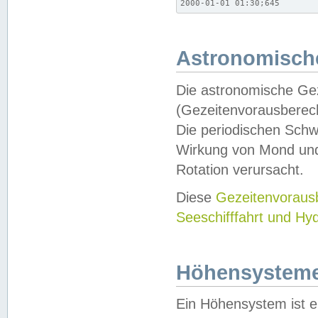
2000-01-01 01:30;645
Astronomische
Die astronomische Gez
(Gezeitenvorausberec
Die periodischen Schw
Wirkung von Mond und
Rotation verursacht.
Diese
Gezeitenvorau
Seeschifffahrt und Hy
Höhensystem
Ein Höhensystem ist e