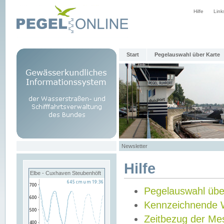
Hilfe
Link
Start
Pegelauswahl über Karte
Newsletter
Hilfe
Elbe - Cuxhaven Steubenhöft
Pegelauswahl übe
Kennzeichnende 
Zeitbezug der Me