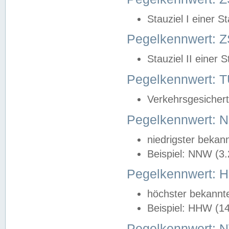
Stauziel I einer S
Pegelkennwert: Z
Stauziel II einer 
Pegelkennwert:
Verkehrsgesichert
Pegelkennwert:
niedrigster bekan
Beispiel: NNW (3
Pegelkennwert:
höchster bekannt
Beispiel: HHW (1
Pegelkennwert: 