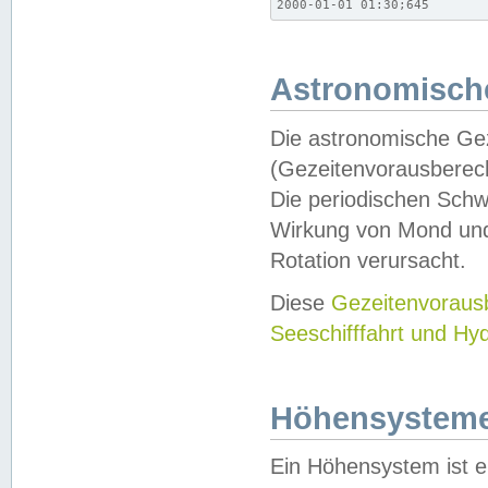
2000-01-01 01:30;645
Astronomische
Die astronomische Gez
(Gezeitenvorausberec
Die periodischen Schw
Wirkung von Mond und
Rotation verursacht.
Diese
Gezeitenvorau
Seeschifffahrt und Hy
Höhensystem
Ein Höhensystem ist e