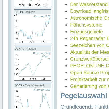
Der Wasserstand
Download langfris
RHEIN - Koblenz
Astronomische Gez
Höhensysteme
Einzugsgebiete
24h Regenradar
Seezeichen von 
DONAU - Passau
Aktualität der Me
Grenzwertübersch
PEGELONLINE-Di
Open Source Projek
Projektarbeit zur
Generierung von 
ODER - Eisenhüttenstadt
Pegelauswahl 
Grundlegende Funkti