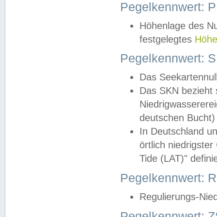
Pegelkennwert: 
Höhenlage des Nul
festgelegtes
Höhe
Pegelkennwert: 
Das Seekartennull
Das SKN bezieht s
Niedrigwassererei
deutschen Bucht) 
In Deutschland un
örtlich niedrigst
Tide (LAT)" definie
Pegelkennwert:
Regulierungs-Nie
Pegelkennwert: Z