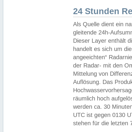
24 Stunden R
Als Quelle dient ein n
gleitende 24h-Aufsum
Dieser Layer enthält
handelt es sich um di
angeeichten“ Radarnie
der Radar- mit den O
Mittelung von Differe
Auflösung. Das Produk
Hochwasservorhersagez
räumlich hoch aufgelö
werden ca. 30 Minuten
UTC ist gegen 0130 UTC
stehen für die letzten