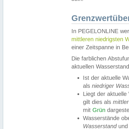
Grenzwertüber
In PEGELONLINE werde
mittleren niedrigsten
einer Zeitspanne in Be
Die farblichen Abstuf
aktuellen Wasserstand
Ist der aktuelle 
als
niedriger Was
Liegt der aktue
gilt dies als
mittle
mit
Grün
dargestel
Wasserstände obe
Wasserstand
und