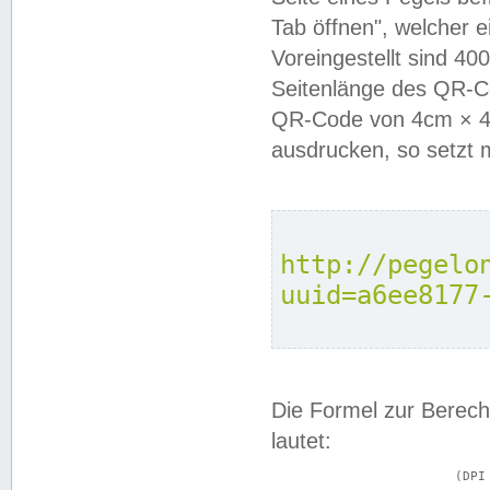
Tab öffnen", welcher 
Voreingestellt sind 4
Seitenlänge des QR-C
QR-Code von 4cm × 4c
ausdrucken, so setzt 
http://pegelo
uuid=a6ee8177
Die Formel zur Berech
lautet:
			(DPI × Druckkantenlänge in cm) ÷ 2,54 = Kantenlänge in Pixel
