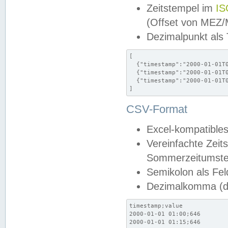
Zeitstempel im
IS
(Offset von MEZ
Dezimalpunkt als
[

  {"timestamp":"2000-01-01T0
  {"timestamp":"2000-01-01T0
  {"timestamp":"2000-01-01T0
]
CSV-Format
Excel-kompatibles
Vereinfachte Zeit
Sommerzeitumstel
Semikolon als Fel
Dezimalkomma (de
timestamp;value

2000-01-01 01:00;646

2000-01-01 01:15;646
