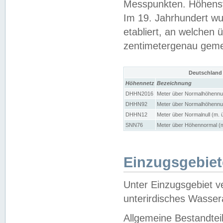
Messpunkten. Höhensy
Im 19. Jahrhundert wu
etabliert, an welchen 
zentimetergenau gem
Deutschland
Höhennetz
Bezeichnung
DHHN2016
Meter über Normalhöhennul
DHHN92
Meter über Normalhöhennul
DHHN12
Meter über Normalnull (m. 
SNN76
Meter über Höhennormal (m
Einzugsgebiet
Unter Einzugsgebiet v
unterirdisches Wasser
Allgemeine Bestandtei