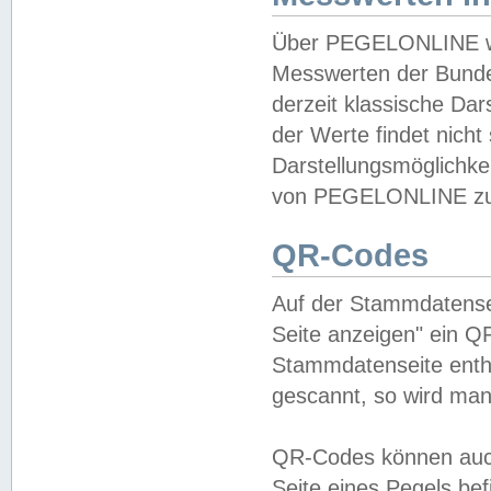
Über PEGELONLINE wer
Messwerten der Bundes
derzeit klassische Da
der Werte findet nicht 
Darstellungsmöglichkei
von PEGELONLINE zu 
QR-Codes
Auf der Stammdatensei
Seite anzeigen" ein Q
Stammdatenseite enthä
gescannt, so wird man
QR-Codes können auc
Seite eines Pegels be