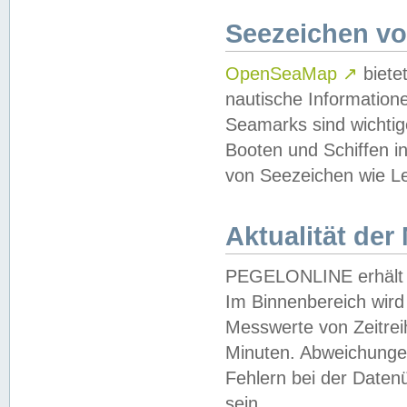
Seezeichen v
OpenSeaMap
↗
biete
nautische Information
Seamarks sind wichtig
Booten und Schiffen i
von Seezeichen wie Le
Aktualität der
PEGELONLINE erhält u
Im Binnenbereich wird 
Messwerte von Zeitreih
Minuten. Abweichungen
Fehlern bei der Daten
sein.