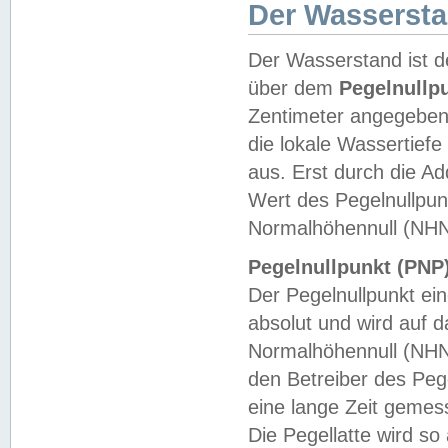
Der Wasserst
Der Wasserstand ist d
über dem
Pegelnullp
Zentimeter angegeben
die lokale Wassertie
aus. Erst durch die A
Wert des Pegelnullpun
Normalhöhennull (NHN
Pegelnullpunkt (PNP)
Der Pegelnullpunkt ei
absolut und wird auf
Normalhöhennull (NHN
den Betreiber des Pege
eine lange Zeit geme
Die Pegellatte wird s