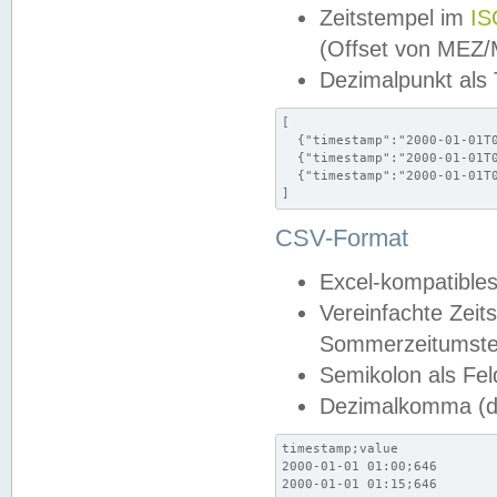
Zeitstempel im
IS
(Offset von MEZ
Dezimalpunkt als
[

  {"timestamp":"2000-01-01T0
  {"timestamp":"2000-01-01T0
  {"timestamp":"2000-01-01T0
]
CSV-Format
Excel-kompatibles
Vereinfachte Zeit
Sommerzeitumstel
Semikolon als Fel
Dezimalkomma (de
timestamp;value

2000-01-01 01:00;646

2000-01-01 01:15;646
