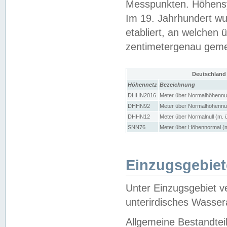
Messpunkten. Höhensy
Im 19. Jahrhundert wu
etabliert, an welchen 
zentimetergenau gem
Deutschland
Höhennetz
Bezeichnung
DHHN2016
Meter über Normalhöhennul
DHHN92
Meter über Normalhöhennul
DHHN12
Meter über Normalnull (m. 
SNN76
Meter über Höhennormal (m
Einzugsgebiet
Unter Einzugsgebiet v
unterirdisches Wasser
Allgemeine Bestandtei