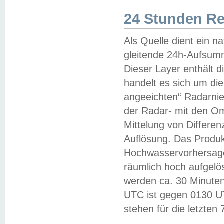
24 Stunden R
Als Quelle dient ein n
gleitende 24h-Aufsum
Dieser Layer enthält
handelt es sich um di
angeeichten“ Radarnie
der Radar- mit den O
Mittelung von Differe
Auflösung. Das Produk
Hochwasservorhersagez
räumlich hoch aufgelö
werden ca. 30 Minuten
UTC ist gegen 0130 UTC
stehen für die letzten