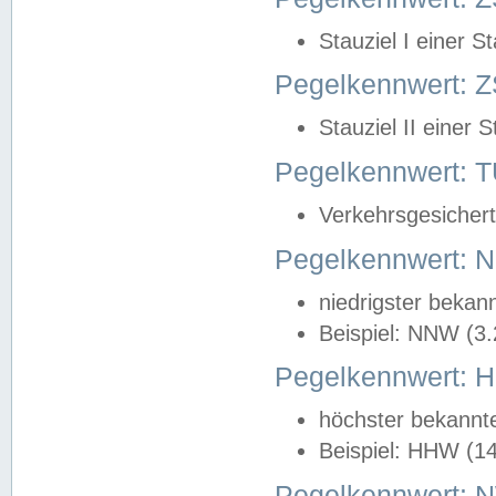
Stauziel I einer S
Pegelkennwert: Z
Stauziel II einer 
Pegelkennwert:
Verkehrsgesichert
Pegelkennwert:
niedrigster bekan
Beispiel: NNW (3
Pegelkennwert:
höchster bekannt
Beispiel: HHW (1
Pegelkennwert: 