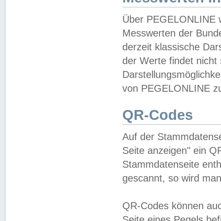
Über PEGELONLINE wer
Messwerten der Bundes
derzeit klassische Da
der Werte findet nicht 
Darstellungsmöglichkei
von PEGELONLINE zu 
QR-Codes
Auf der Stammdatensei
Seite anzeigen" ein Q
Stammdatenseite enthä
gescannt, so wird man
QR-Codes können auc
Seite eines Pegels be