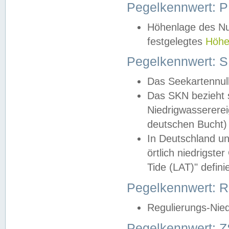
Pegelkennwert: 
Höhenlage des Nul
festgelegtes
Höhe
Pegelkennwert: 
Das Seekartennull
Das SKN bezieht s
Niedrigwassererei
deutschen Bucht) 
In Deutschland un
örtlich niedrigst
Tide (LAT)" definie
Pegelkennwert:
Regulierungs-Nie
Pegelkennwert: Z