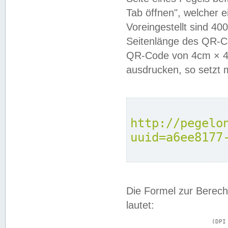
Tab öffnen", welcher 
Voreingestellt sind 4
Seitenlänge des QR-C
QR-Code von 4cm × 4c
ausdrucken, so setzt 
http://pegelo
uuid=a6ee8177
Die Formel zur Berech
lautet:
			(DPI × Druckkantenlänge in cm) ÷ 2,54 = Kantenlänge in Pixel
