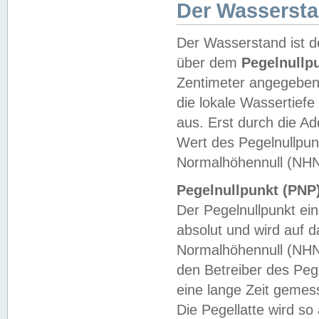
Der Wasserst
Der Wasserstand ist d
über dem
Pegelnullp
Zentimeter angegeben
die lokale Wassertie
aus. Erst durch die A
Wert des Pegelnullpun
Normalhöhennull (NHN
Pegelnullpunkt (PNP)
Der Pegelnullpunkt ei
absolut und wird auf
Normalhöhennull (NHN
den Betreiber des Pege
eine lange Zeit geme
Die Pegellatte wird s