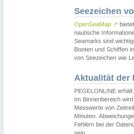
Seezeichen v
OpenSeaMap
↗
biete
nautische Information
Seamarks sind wichtig
Booten und Schiffen i
von Seezeichen wie Le
Aktualität der
PEGELONLINE erhält u
Im Binnenbereich wird 
Messwerte von Zeitreih
Minuten. Abweichungen
Fehlern bei der Daten
sein.