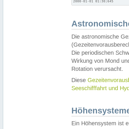
2000-01-01 01:30;645
Astronomische
Die astronomische Gez
(Gezeitenvorausberec
Die periodischen Schw
Wirkung von Mond und
Rotation verursacht.
Diese
Gezeitenvorau
Seeschifffahrt und Hy
Höhensystem
Ein Höhensystem ist e