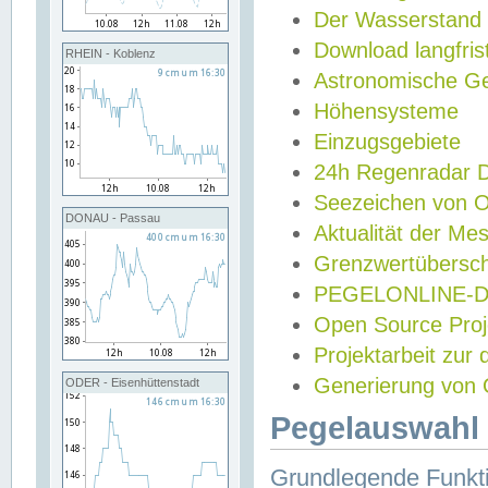
Der Wasserstand
Download langfris
RHEIN - Koblenz
Astronomische Gez
Höhensysteme
Einzugsgebiete
24h Regenradar
Seezeichen von 
DONAU - Passau
Aktualität der Me
Grenzwertübersch
PEGELONLINE-Di
Open Source Projek
Projektarbeit zur
Generierung von 
ODER - Eisenhüttenstadt
Pegelauswahl 
Grundlegende Funkti