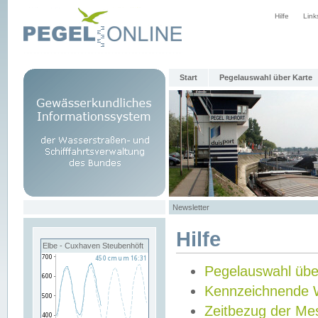
Hilfe
Link
Start
Pegelauswahl über Karte
Newsletter
Hilfe
Elbe - Cuxhaven Steubenhöft
Pegelauswahl übe
Kennzeichnende 
Zeitbezug der Me