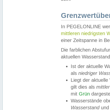
Grenzwertüber
In PEGELONLINE werde
mittleren niedrigsten
einer Zeitspanne in Be
Die farblichen Abstuf
aktuellen Wasserstand
Ist der aktuelle 
als
niedriger Was
Liegt der aktue
gilt dies als
mittle
mit
Grün
dargestel
Wasserstände obe
Wasserstand
und