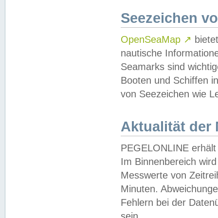
Seezeichen v
OpenSeaMap
↗
biete
nautische Information
Seamarks sind wichtig
Booten und Schiffen i
von Seezeichen wie Le
Aktualität der
PEGELONLINE erhält u
Im Binnenbereich wird 
Messwerte von Zeitreih
Minuten. Abweichungen
Fehlern bei der Daten
sein.