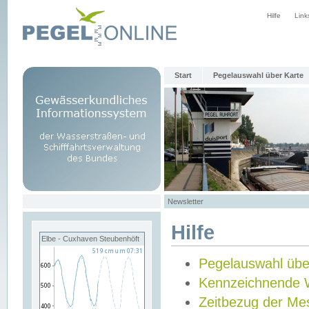
Hilfe
Link
Start
Pegelauswahl über Karte
Newsletter
Hilfe
Elbe - Cuxhaven Steubenhöft
Pegelauswahl übe
Kennzeichnende 
Zeitbezug der Me