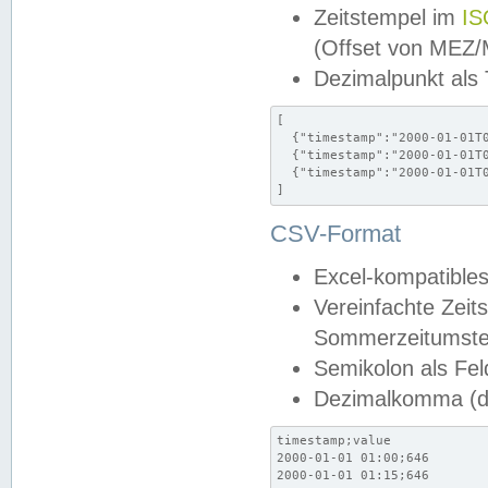
Zeitstempel im
IS
(Offset von MEZ
Dezimalpunkt als
[

  {"timestamp":"2000-01-01T0
  {"timestamp":"2000-01-01T0
  {"timestamp":"2000-01-01T0
]
CSV-Format
Excel-kompatibles
Vereinfachte Zeit
Sommerzeitumstel
Semikolon als Fel
Dezimalkomma (de
timestamp;value

2000-01-01 01:00;646

2000-01-01 01:15;646
