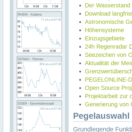
Der Wasserstand
Download langfris
RHEIN - Koblenz
Astronomische Gez
Höhensysteme
Einzugsgebiete
24h Regenradar
Seezeichen von 
DONAU - Passau
Aktualität der Me
Grenzwertübersch
PEGELONLINE-Di
Open Source Projek
Projektarbeit zur
Generierung von 
ODER - Eisenhüttenstadt
Pegelauswahl 
Grundlegende Funkti