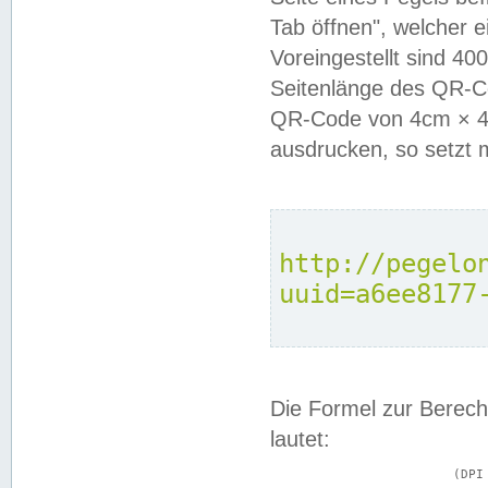
Tab öffnen", welcher 
Voreingestellt sind 4
Seitenlänge des QR-C
QR-Code von 4cm × 4c
ausdrucken, so setzt 
http://pegelo
uuid=a6ee8177
Die Formel zur Berech
lautet:
			(DPI × Druckkantenlänge in cm) ÷ 2,54 = Kantenlänge in Pixel
