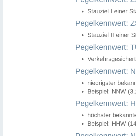
Stauziel I einer S
Pegelkennwert: Z
Stauziel II einer 
Pegelkennwert:
Verkehrsgesichert
Pegelkennwert:
niedrigster bekan
Beispiel: NNW (3
Pegelkennwert:
höchster bekannt
Beispiel: HHW (1
Pegelkennwert: 