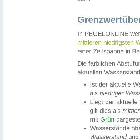
Grenzwertüber
In PEGELONLINE werde
mittleren niedrigsten
einer Zeitspanne in Be
Die farblichen Abstuf
aktuellen Wasserstand
Ist der aktuelle 
als
niedriger Was
Liegt der aktue
gilt dies als
mittle
mit
Grün
dargestel
Wasserstände obe
Wasserstand
und