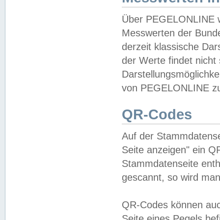
Über PEGELONLINE wer
Messwerten der Bundes
derzeit klassische Da
der Werte findet nicht 
Darstellungsmöglichkei
von PEGELONLINE zu 
QR-Codes
Auf der Stammdatensei
Seite anzeigen" ein Q
Stammdatenseite enthä
gescannt, so wird man
QR-Codes können auc
Seite eines Pegels be