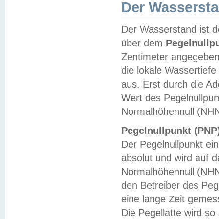
Der Wasserst
Der Wasserstand ist d
über dem
Pegelnullp
Zentimeter angegeben
die lokale Wassertie
aus. Erst durch die A
Wert des Pegelnullpun
Normalhöhennull (NHN
Pegelnullpunkt (PNP)
Der Pegelnullpunkt ei
absolut und wird auf
Normalhöhennull (NHN
den Betreiber des Pege
eine lange Zeit geme
Die Pegellatte wird s