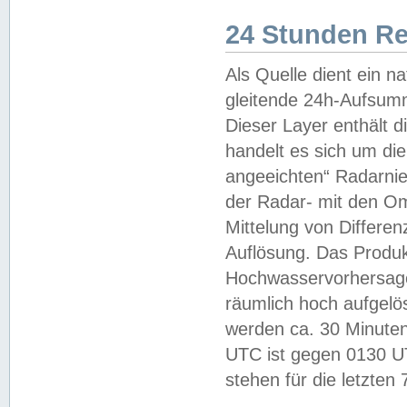
24 Stunden R
Als Quelle dient ein n
gleitende 24h-Aufsum
Dieser Layer enthält
handelt es sich um di
angeeichten“ Radarnie
der Radar- mit den O
Mittelung von Differe
Auflösung. Das Produk
Hochwasservorhersagez
räumlich hoch aufgelö
werden ca. 30 Minuten
UTC ist gegen 0130 UTC
stehen für die letzten