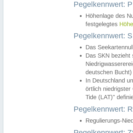
Pegelkennwert: 
Höhenlage des Nul
festgelegtes
Höhe
Pegelkennwert: 
Das Seekartennull
Das SKN bezieht s
Niedrigwassererei
deutschen Bucht) 
In Deutschland un
örtlich niedrigst
Tide (LAT)" definie
Pegelkennwert:
Regulierungs-Nie
Pegelkennwert: Z