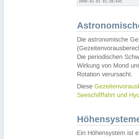
2000-01-01 01:30;645
Astronomische
Die astronomische Gez
(Gezeitenvorausberec
Die periodischen Schw
Wirkung von Mond und
Rotation verursacht.
Diese
Gezeitenvorau
Seeschifffahrt und Hy
Höhensystem
Ein Höhensystem ist e