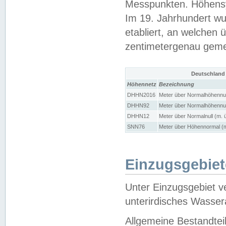
Messpunkten. Höhensy
Im 19. Jahrhundert wu
etabliert, an welchen 
zentimetergenau gem
Deutschland
Höhennetz
Bezeichnung
DHHN2016
Meter über Normalhöhennul
DHHN92
Meter über Normalhöhennul
DHHN12
Meter über Normalnull (m. 
SNN76
Meter über Höhennormal (m
Einzugsgebiet
Unter Einzugsgebiet v
unterirdisches Wasser
Allgemeine Bestandtei