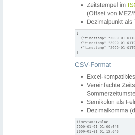
Zeitstempel im
IS
(Offset von MEZ
Dezimalpunkt als
[

  {"timestamp":"2000-01-01T0
  {"timestamp":"2000-01-01T0
  {"timestamp":"2000-01-01T0
]
CSV-Format
Excel-kompatibles
Vereinfachte Zeit
Sommerzeitumstel
Semikolon als Fel
Dezimalkomma (de
timestamp;value

2000-01-01 01:00;646

2000-01-01 01:15;646
