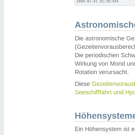
2000-01-01 01:30;645
Astronomische
Die astronomische Gez
(Gezeitenvorausberec
Die periodischen Schw
Wirkung von Mond und
Rotation verursacht.
Diese
Gezeitenvorau
Seeschifffahrt und Hy
Höhensystem
Ein Höhensystem ist e