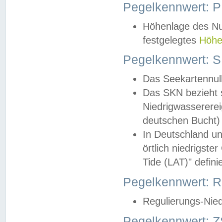
Pegelkennwert: 
Höhenlage des Nul
festgelegtes
Höhe
Pegelkennwert: 
Das Seekartennull
Das SKN bezieht s
Niedrigwassererei
deutschen Bucht) 
In Deutschland un
örtlich niedrigst
Tide (LAT)" definie
Pegelkennwert:
Regulierungs-Nie
Pegelkennwert: Z