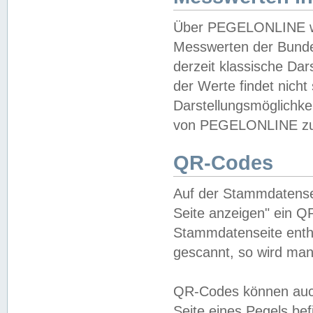
Über PEGELONLINE wer
Messwerten der Bundes
derzeit klassische Da
der Werte findet nicht 
Darstellungsmöglichkei
von PEGELONLINE zu 
QR-Codes
Auf der Stammdatensei
Seite anzeigen" ein Q
Stammdatenseite enthä
gescannt, so wird man
QR-Codes können auc
Seite eines Pegels be