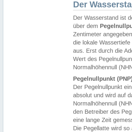
Der Wasserst
Der Wasserstand ist d
über dem
Pegelnullp
Zentimeter angegeben
die lokale Wassertie
aus. Erst durch die A
Wert des Pegelnullpun
Normalhöhennull (NHN
Pegelnullpunkt (PNP)
Der Pegelnullpunkt ei
absolut und wird auf
Normalhöhennull (NHN
den Betreiber des Pege
eine lange Zeit geme
Die Pegellatte wird s