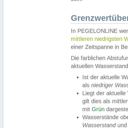
Grenzwertüber
In PEGELONLINE werde
mittleren niedrigsten
einer Zeitspanne in Be
Die farblichen Abstuf
aktuellen Wasserstand
Ist der aktuelle 
als
niedriger Was
Liegt der aktue
gilt dies als
mittle
mit
Grün
dargestel
Wasserstände obe
Wasserstand
und