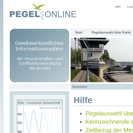
Hilfe
Link
Start
Pegelauswahl über Karte
Newsletter
Hilfe
Elbe - Cuxhaven Steubenhöft
Pegelauswahl übe
Kennzeichnende 
Zeitbezug der Me