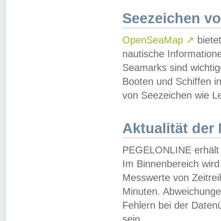
Seezeichen v
OpenSeaMap
↗
biete
nautische Information
Seamarks sind wichtig
Booten und Schiffen i
von Seezeichen wie Le
Aktualität der
PEGELONLINE erhält u
Im Binnenbereich wird 
Messwerte von Zeitreih
Minuten. Abweichungen
Fehlern bei der Daten
sein.