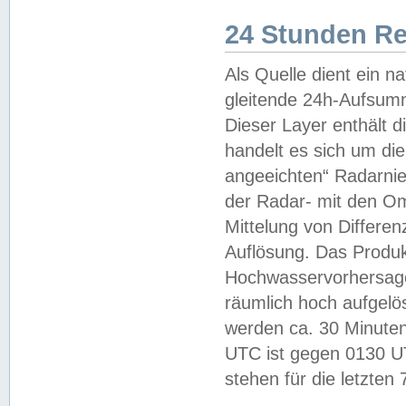
24 Stunden R
Als Quelle dient ein n
gleitende 24h-Aufsum
Dieser Layer enthält
handelt es sich um di
angeeichten“ Radarnie
der Radar- mit den O
Mittelung von Differe
Auflösung. Das Produk
Hochwasservorhersagez
räumlich hoch aufgelö
werden ca. 30 Minuten
UTC ist gegen 0130 UTC
stehen für die letzten