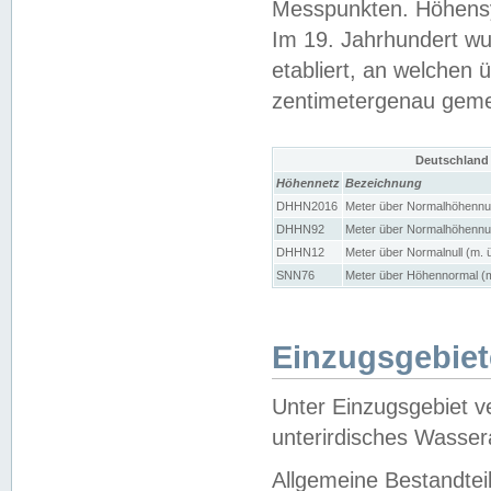
Messpunkten. Höhensy
Im 19. Jahrhundert wu
etabliert, an welchen 
zentimetergenau gem
Deutschland
Höhennetz
Bezeichnung
DHHN2016
Meter über Normalhöhennul
DHHN92
Meter über Normalhöhennul
DHHN12
Meter über Normalnull (m. 
SNN76
Meter über Höhennormal (m
Einzugsgebiet
Unter Einzugsgebiet v
unterirdisches Wasser
Allgemeine Bestandtei