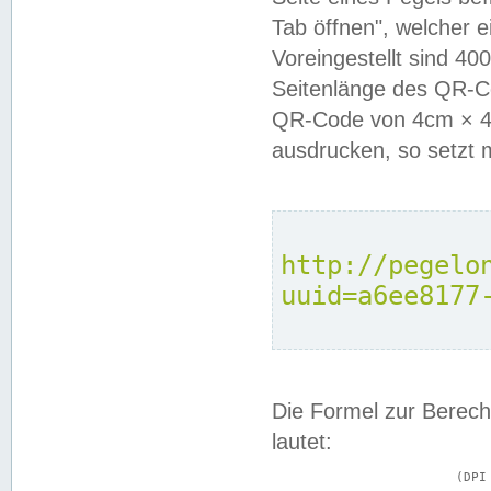
Tab öffnen", welcher 
Voreingestellt sind 4
Seitenlänge des QR-C
QR-Code von 4cm × 4c
ausdrucken, so setzt 
http://pegelo
uuid=a6ee8177
Die Formel zur Berech
lautet:
			(DPI × Druckkantenlänge in cm) ÷ 2,54 = Kantenlänge in Pixel
