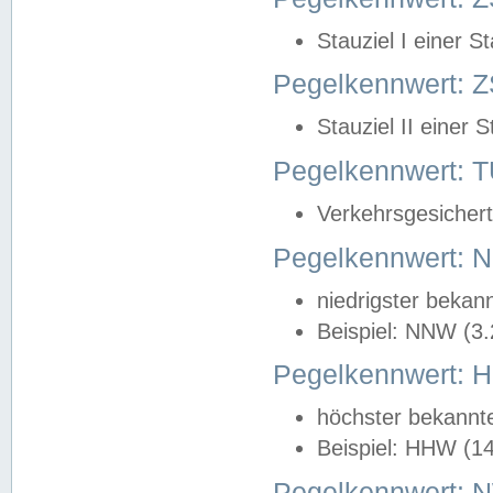
Stauziel I einer S
Pegelkennwert: Z
Stauziel II einer 
Pegelkennwert:
Verkehrsgesichert
Pegelkennwert:
niedrigster bekan
Beispiel: NNW (3
Pegelkennwert:
höchster bekannt
Beispiel: HHW (1
Pegelkennwert: 