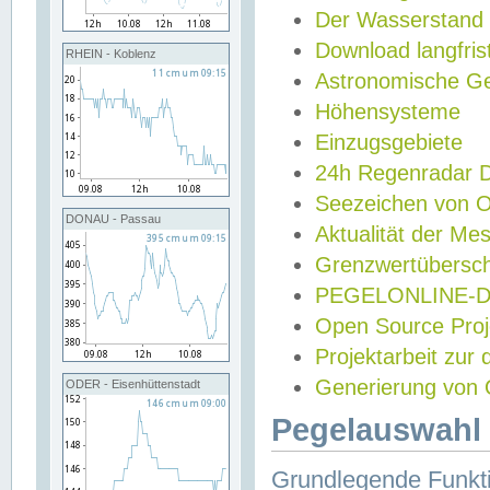
Der Wasserstand
Download langfris
RHEIN - Koblenz
Astronomische Gez
Höhensysteme
Einzugsgebiete
24h Regenradar
Seezeichen von 
DONAU - Passau
Aktualität der Me
Grenzwertübersch
PEGELONLINE-Di
Open Source Projek
Projektarbeit zur
Generierung von 
ODER - Eisenhüttenstadt
Pegelauswahl 
Grundlegende Funkti