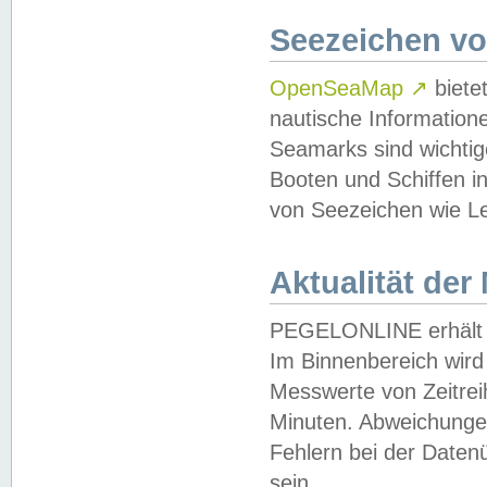
Seezeichen v
OpenSeaMap
↗
biete
nautische Information
Seamarks sind wichtig
Booten und Schiffen i
von Seezeichen wie Le
Aktualität der
PEGELONLINE erhält u
Im Binnenbereich wird 
Messwerte von Zeitreih
Minuten. Abweichungen
Fehlern bei der Daten
sein.