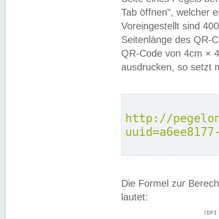
Tab öffnen", welcher 
Voreingestellt sind 4
Seitenlänge des QR-C
QR-Code von 4cm × 4c
ausdrucken, so setzt 
http://pegelo
uuid=a6ee8177
Die Formel zur Berech
lautet:
			(DPI × Druckkantenlänge in cm) ÷ 2,54 = Kantenlänge in Pixel
