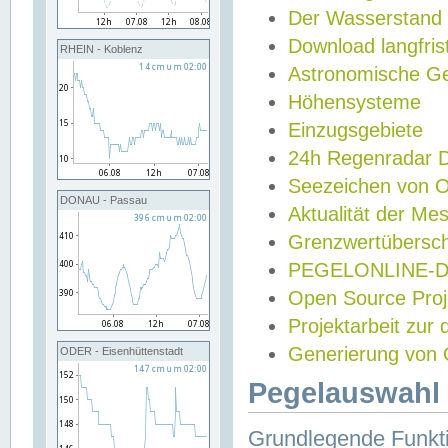
Der Wasserstand
Download langfris
RHEIN - Koblenz
Astronomische Gez
Höhensysteme
Einzugsgebiete
24h Regenradar
Seezeichen von 
DONAU - Passau
Aktualität der Me
Grenzwertübersch
PEGELONLINE-Di
Open Source Projek
Projektarbeit zur
Generierung von 
ODER - Eisenhüttenstadt
Pegelauswahl 
Grundlegende Funkti