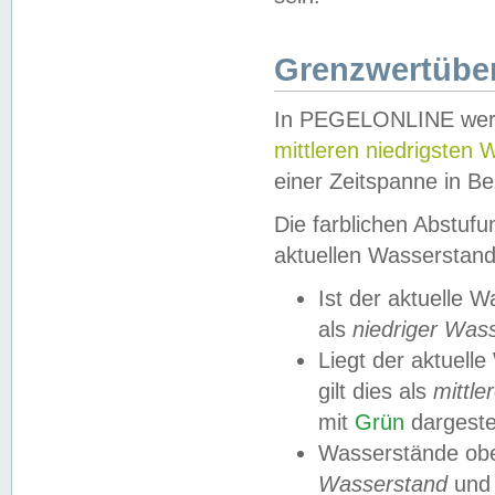
Grenzwertüber
In PEGELONLINE werde
mittleren niedrigsten
einer Zeitspanne in Be
Die farblichen Abstuf
aktuellen Wasserstand
Ist der aktuelle 
als
niedriger Was
Liegt der aktue
gilt dies als
mittle
mit
Grün
dargestel
Wasserstände obe
Wasserstand
und