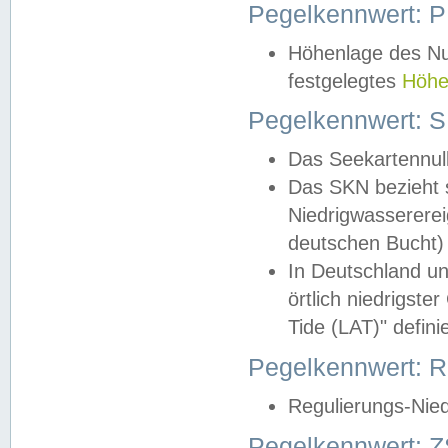
Pegelkennwert: 
Höhenlage des Nul
festgelegtes
Höhe
Pegelkennwert: 
Das Seekartennull
Das SKN bezieht s
Niedrigwassererei
deutschen Bucht) 
In Deutschland un
örtlich niedrigst
Tide (LAT)" definie
Pegelkennwert:
Regulierungs-Nie
Pegelkennwert: Z