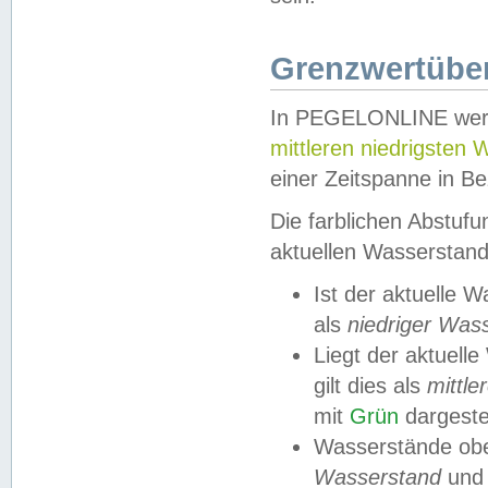
Grenzwertüber
In PEGELONLINE werde
mittleren niedrigsten
einer Zeitspanne in Be
Die farblichen Abstuf
aktuellen Wasserstand
Ist der aktuelle 
als
niedriger Was
Liegt der aktue
gilt dies als
mittle
mit
Grün
dargestel
Wasserstände obe
Wasserstand
und