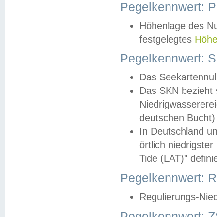
Pegelkennwert: 
Höhenlage des Nul
festgelegtes
Höhe
Pegelkennwert: 
Das Seekartennull
Das SKN bezieht s
Niedrigwassererei
deutschen Bucht) 
In Deutschland un
örtlich niedrigst
Tide (LAT)" definie
Pegelkennwert:
Regulierungs-Nie
Pegelkennwert: Z