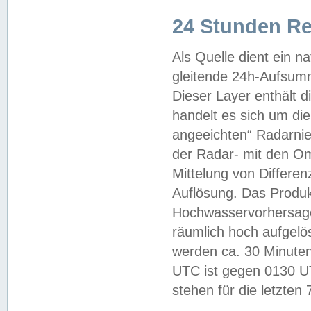
24 Stunden R
Als Quelle dient ein n
gleitende 24h-Aufsum
Dieser Layer enthält
handelt es sich um di
angeeichten“ Radarnie
der Radar- mit den O
Mittelung von Differe
Auflösung. Das Produk
Hochwasservorhersagez
räumlich hoch aufgelö
werden ca. 30 Minuten
UTC ist gegen 0130 UTC
stehen für die letzten