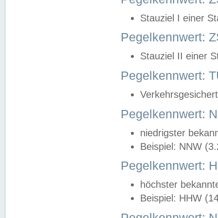
Stauziel I einer S
Pegelkennwert: Z
Stauziel II einer 
Pegelkennwert:
Verkehrsgesichert
Pegelkennwert:
niedrigster bekan
Beispiel: NNW (3
Pegelkennwert:
höchster bekannt
Beispiel: HHW (1
Pegelkennwert: 