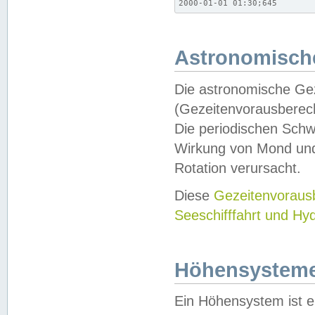
2000-01-01 01:30;645
Astronomische
Die astronomische Gez
(Gezeitenvorausberec
Die periodischen Schw
Wirkung von Mond und
Rotation verursacht.
Diese
Gezeitenvorau
Seeschifffahrt und Hy
Höhensystem
Ein Höhensystem ist e