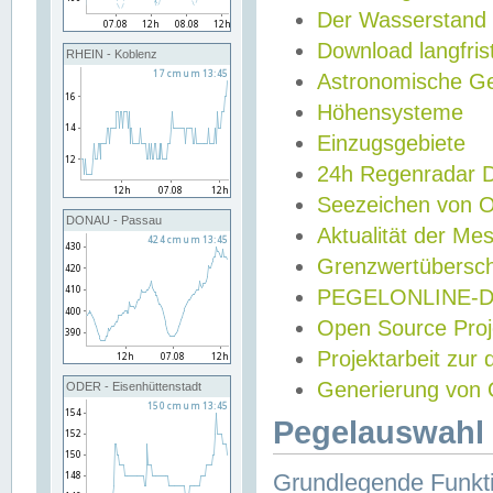
Der Wasserstand
Download langfris
RHEIN - Koblenz
Astronomische Gez
Höhensysteme
Einzugsgebiete
24h Regenradar
Seezeichen von 
DONAU - Passau
Aktualität der Me
Grenzwertübersch
PEGELONLINE-Di
Open Source Projek
Projektarbeit zur
Generierung von 
ODER - Eisenhüttenstadt
Pegelauswahl 
Grundlegende Funkti