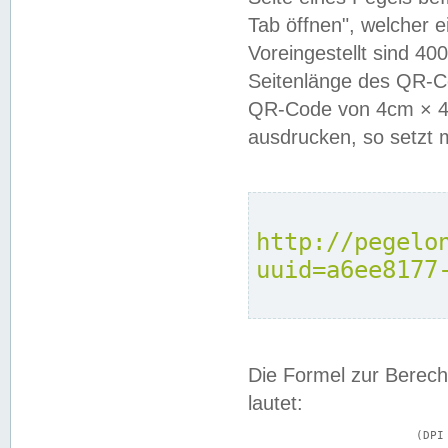
Tab öffnen", welcher 
Voreingestellt sind 4
Seitenlänge des QR-C
QR-Code von 4cm × 4c
ausdrucken, so setzt 
http://pegelo
uuid=a6ee8177
Die Formel zur Berech
lautet:
			(DPI × Druckkantenlänge in cm) ÷ 2,54 = Kantenlänge in Pixel
