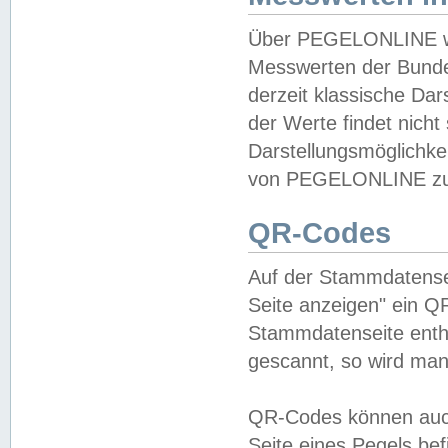
Über PEGELONLINE wer
Messwerten der Bundes
derzeit klassische Da
der Werte findet nicht 
Darstellungsmöglichkei
von PEGELONLINE zu 
QR-Codes
Auf der Stammdatensei
Seite anzeigen" ein Q
Stammdatenseite enthä
gescannt, so wird man
QR-Codes können auc
Seite eines Pegels be