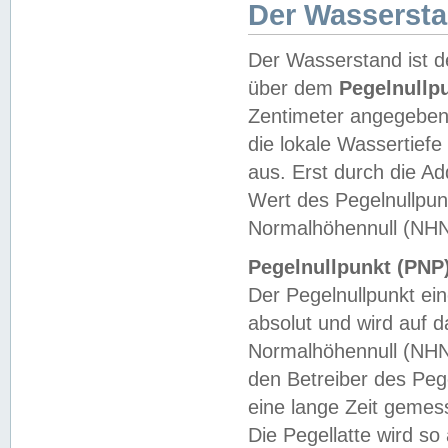
Der Wasserst
Der Wasserstand ist d
über dem
Pegelnullp
Zentimeter angegeben
die lokale Wassertie
aus. Erst durch die A
Wert des Pegelnullpun
Normalhöhennull (NHN
Pegelnullpunkt (PNP)
Der Pegelnullpunkt ei
absolut und wird auf
Normalhöhennull (NHN
den Betreiber des Pege
eine lange Zeit geme
Die Pegellatte wird s