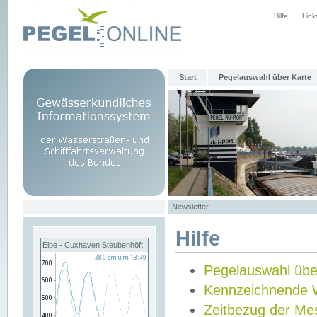
Hilfe
Link
Start
Pegelauswahl über Karte
Newsletter
Hilfe
Elbe - Cuxhaven Steubenhöft
Pegelauswahl übe
Kennzeichnende 
Zeitbezug der Me