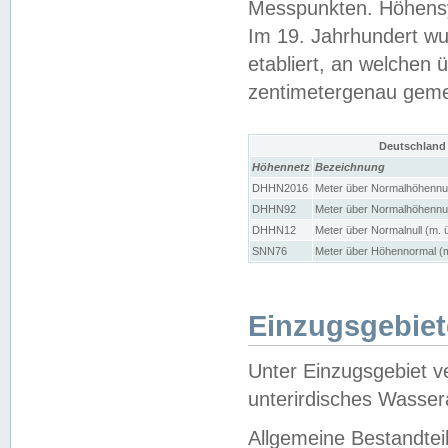
Messpunkten. Höhensy
Im 19. Jahrhundert wu
etabliert, an welchen 
zentimetergenau gem
Deutschland
Höhennetz
Bezeichnung
DHHN2016
Meter über Normalhöhennul
DHHN92
Meter über Normalhöhennul
DHHN12
Meter über Normalnull (m. 
SNN76
Meter über Höhennormal (m
Einzugsgebiet
Unter Einzugsgebiet v
unterirdisches Wasser
Allgemeine Bestandtei