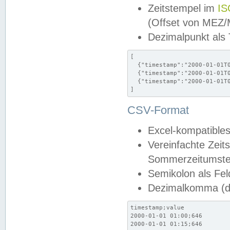
Zeitstempel im
IS
(Offset von MEZ
Dezimalpunkt als
[

  {"timestamp":"2000-01-01T0
  {"timestamp":"2000-01-01T0
  {"timestamp":"2000-01-01T0
]
CSV-Format
Excel-kompatibles
Vereinfachte Zeit
Sommerzeitumstel
Semikolon als Fel
Dezimalkomma (de
timestamp;value

2000-01-01 01:00;646

2000-01-01 01:15;646
