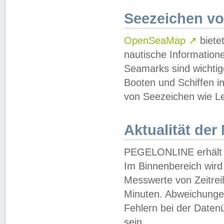
Seezeichen v
OpenSeaMap
↗
biete
nautische Information
Seamarks sind wichtig
Booten und Schiffen i
von Seezeichen wie Le
Aktualität der
PEGELONLINE erhält u
Im Binnenbereich wird 
Messwerte von Zeitreih
Minuten. Abweichungen
Fehlern bei der Daten
sein.