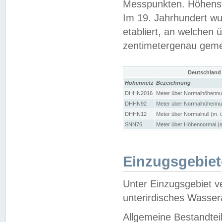
Messpunkten. Höhensy
Im 19. Jahrhundert wu
etabliert, an welchen 
zentimetergenau gem
Deutschland
Höhennetz
Bezeichnung
DHHN2016
Meter über Normalhöhennul
DHHN92
Meter über Normalhöhennul
DHHN12
Meter über Normalnull (m. 
SNN76
Meter über Höhennormal (m
Einzugsgebiet
Unter Einzugsgebiet v
unterirdisches Wasser
Allgemeine Bestandtei