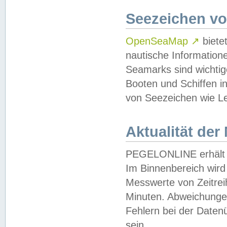
Seezeichen v
OpenSeaMap
↗
biete
nautische Information
Seamarks sind wichtig
Booten und Schiffen i
von Seezeichen wie Le
Aktualität der
PEGELONLINE erhält u
Im Binnenbereich wird 
Messwerte von Zeitreih
Minuten. Abweichungen
Fehlern bei der Daten
sein.