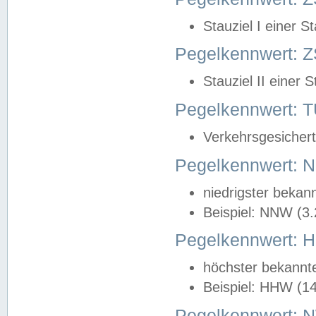
Stauziel I einer S
Pegelkennwert: Z
Stauziel II einer 
Pegelkennwert:
Verkehrsgesichert
Pegelkennwert:
niedrigster bekan
Beispiel: NNW (3
Pegelkennwert:
höchster bekannt
Beispiel: HHW (1
Pegelkennwert: 