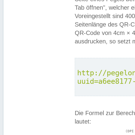
Tab öffnen", welcher 
Voreingestellt sind 4
Seitenlänge des QR-C
QR-Code von 4cm × 4c
ausdrucken, so setzt 
http://pegelo
uuid=a6ee8177
Die Formel zur Berech
lautet:
			(DPI × Druckkantenlänge in cm) ÷ 2,54 = Kantenlänge in Pixel
