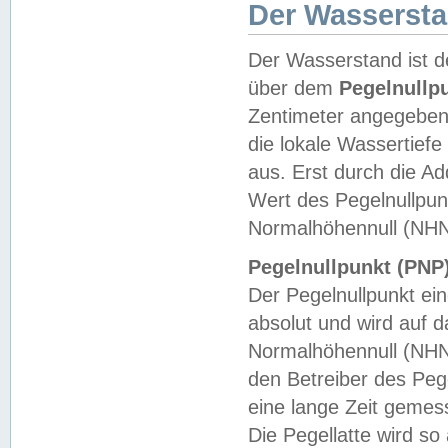
Der Wasserst
Der Wasserstand ist d
über dem
Pegelnullp
Zentimeter angegeben
die lokale Wassertie
aus. Erst durch die A
Wert des Pegelnullpun
Normalhöhennull (NHN
Pegelnullpunkt (PNP)
Der Pegelnullpunkt ei
absolut und wird auf
Normalhöhennull (NHN
den Betreiber des Pege
eine lange Zeit geme
Die Pegellatte wird s