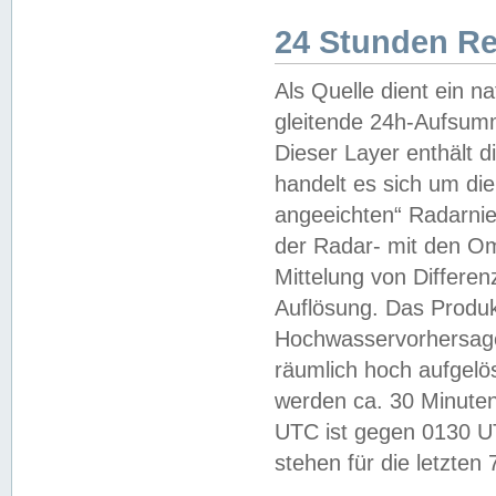
24 Stunden R
Als Quelle dient ein n
gleitende 24h-Aufsum
Dieser Layer enthält
handelt es sich um di
angeeichten“ Radarnie
der Radar- mit den O
Mittelung von Differe
Auflösung. Das Produk
Hochwasservorhersagez
räumlich hoch aufgelö
werden ca. 30 Minuten
UTC ist gegen 0130 UTC
stehen für die letzten