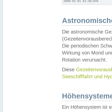
2000-01-01 01:30;645
Astronomische
Die astronomische Gez
(Gezeitenvorausberec
Die periodischen Schw
Wirkung von Mond und
Rotation verursacht.
Diese
Gezeitenvorau
Seeschifffahrt und Hy
Höhensystem
Ein Höhensystem ist e