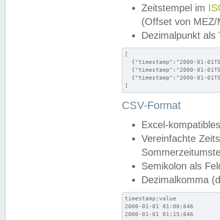
Zeitstempel im
IS
(Offset von MEZ
Dezimalpunkt als
[

  {"timestamp":"2000-01-01T0
  {"timestamp":"2000-01-01T0
  {"timestamp":"2000-01-01T0
]
CSV-Format
Excel-kompatibles
Vereinfachte Zeit
Sommerzeitumstel
Semikolon als Fel
Dezimalkomma (de
timestamp;value

2000-01-01 01:00;646

2000-01-01 01:15;646
