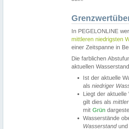
Grenzwertüber
In PEGELONLINE werde
mittleren niedrigsten
einer Zeitspanne in Be
Die farblichen Abstuf
aktuellen Wasserstand
Ist der aktuelle 
als
niedriger Was
Liegt der aktue
gilt dies als
mittle
mit
Grün
dargestel
Wasserstände obe
Wasserstand
und