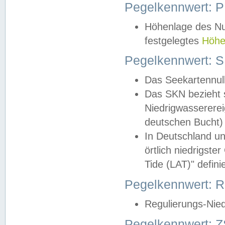
Pegelkennwert: 
Höhenlage des Nul
festgelegtes
Höhe
Pegelkennwert: 
Das Seekartennull
Das SKN bezieht s
Niedrigwassererei
deutschen Bucht) 
In Deutschland un
örtlich niedrigst
Tide (LAT)" definie
Pegelkennwert:
Regulierungs-Nie
Pegelkennwert: Z