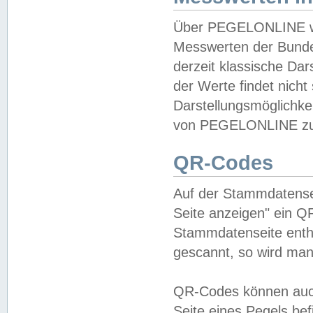
Über PEGELONLINE wer
Messwerten der Bundes
derzeit klassische Da
der Werte findet nicht 
Darstellungsmöglichkei
von PEGELONLINE zu 
QR-Codes
Auf der Stammdatensei
Seite anzeigen" ein Q
Stammdatenseite enthä
gescannt, so wird man
QR-Codes können auc
Seite eines Pegels be