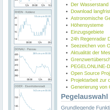
Der Wasserstand
Download langfris
RHEIN - Koblenz
Astronomische Gez
Höhensysteme
Einzugsgebiete
24h Regenradar
Seezeichen von 
DONAU - Passau
Aktualität der Me
Grenzwertübersch
PEGELONLINE-Di
Open Source Projek
Projektarbeit zur
Generierung von 
ODER - Eisenhüttenstadt
Pegelauswahl 
Grundlegende Funkti