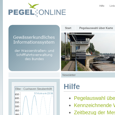
Hilfe
Link
Start
Pegelauswahl über Karte
Newsletter
Hilfe
Elbe - Cuxhaven Steubenhöft
Pegelauswahl übe
Kennzeichnende 
Zeitbezug der Me