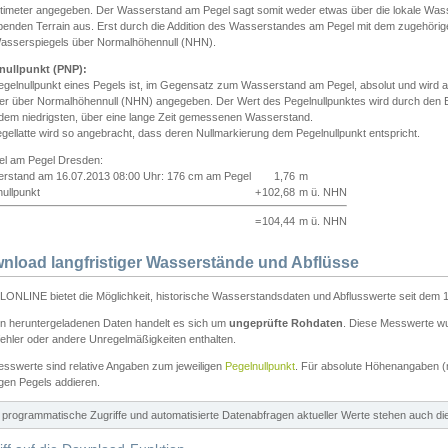
ntimeter angegeben. Der Wasserstand am Pegel sagt somit weder etwas über die lokale Wa
enden Terrain aus. Erst durch die Addition des Wasserstandes am Pegel mit dem zugehörig
asserspiegels über Normalhöhennull (NHN).
nullpunkt (PNP):
egelnullpunkt eines Pegels ist, im Gegensatz zum Wasserstand am Pegel, absolut und wir
ter über Normalhöhennull (NHN) angegeben. Der Wert des Pegelnullpunktes wird durch den Bet
 dem niedrigsten, über eine lange Zeit gemessenen Wasserstand.
gellatte wird so angebracht, dass deren Nullmarkierung dem Pegelnullpunkt entspricht.
iel am Pegel Dresden:
rstand am 16.07.2013 08:00 Uhr: 176 cm am Pegel
1,76
m
ullpunkt
+
102,68
m ü. NHN
=
104,44
m ü. NHN
nload langfristiger Wasserstände und Abflüsse
ONLINE bietet die Möglichkeit, historische Wasserstandsdaten und Abflusswerte seit dem 1
en heruntergeladenen Daten handelt es sich um
ungeprüfte Rohdaten
. Diese Messwerte wur
ehler oder andere Unregelmäßigkeiten enthalten.
esswerte sind relative Angaben zum jeweiligen
Pegelnullpunkt
. Für absolute Höhenangaben 
igen Pegels addieren.
ür programmatische Zugriffe und automatisierte Datenabfragen aktueller Werte stehen auch d