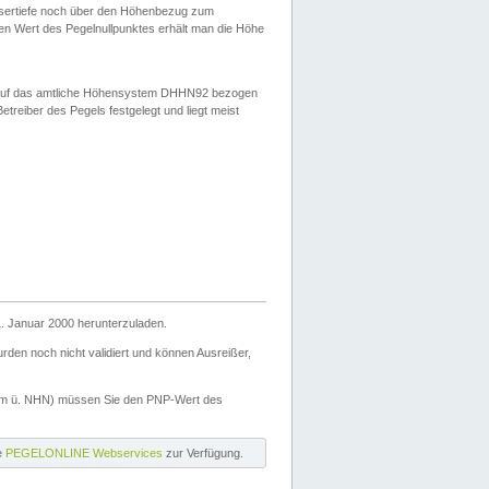
ssertiefe noch über den Höhenbezug zum
en Wert des Pegelnullpunktes erhält man die Höhe
d auf das amtliche Höhensystem DHHN92 bezogen
reiber des Pegels festgelegt und liegt meist
. Januar 2000 herunterzuladen.
den noch nicht validiert und können Ausreißer,
(m ü. NHN) müssen Sie den PNP-Wert des
ie
PEGELONLINE Webservices
zur Verfügung.