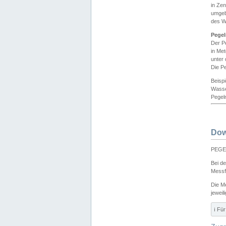
in Ze
umgeb
des W
Pegel
Der P
in Me
unter
Die Pe
Beisp
Wasse
Pegeln
Dow
PEGEL
Bei d
Messf
Die M
jeweil
ℹ️ F