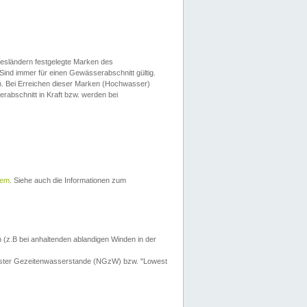
esländern festgelegte Marken des
Sind immer für einen Gewässerabschnitt gültig.
. Bei Erreichen dieser Marken (Hochwasser)
erabschnitt in Kraft bzw. werden bei
tem
. Siehe auch die Informationen zum
 (z.B bei anhaltenden ablandigen Winden in der
drigster Gezeitenwasserstande (NGzW) bzw. "Lowest