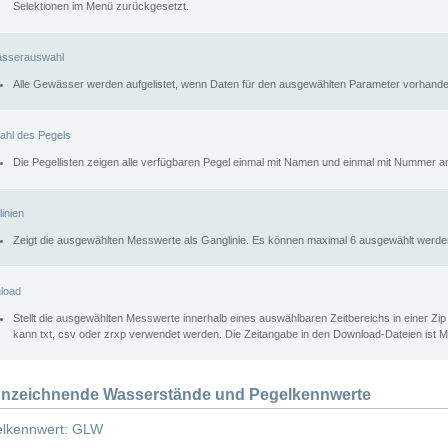
Selektionen im Menü zurückgesetzt.
sserauswahl
Alle Gewässer werden aufgelistet, wenn Daten für den ausgewählten Parameter vorhande
ahl des Pegels
Die Pegellisten zeigen alle verfügbaren Pegel einmal mit Namen und einmal mit Nummer a
inien
Zeigt die ausgewählten Messwerte als Ganglinie. Es können maximal 6 ausgewählt werde
load
Stellt die ausgewählten Messwerte innerhalb eines auswählbaren Zeitbereichs in einer Zi
kann txt, csv oder zrxp verwendet werden. Die Zeitangabe in den Download-Dateien ist 
nzeichnende Wasserstände und Pegelkennwerte
lkennwert: GLW