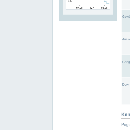
Gewä
Ausw
Gangl
Down
Ken
Pege