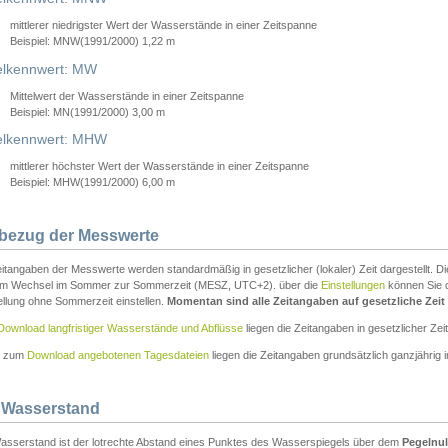
mittlerer niedrigster Wert der Wasserstände in einer Zeitspanne
Beispiel: MNW(1991/2000) 1,22 m
lkennwert: MW
Mittelwert der Wasserstände in einer Zeitspanne
Beispiel: MN(1991/2000) 3,00 m
elkennwert: MHW
mittlerer höchster Wert der Wasserstände in einer Zeitspanne
Beispiel: MHW(1991/2000) 6,00 m
tbezug der Messwerte
itangaben der Messwerte werden standardmäßig in gesetzlicher (lokaler) Zeit dargestellt. D
em Wechsel im Sommer zur Sommerzeit (MESZ, UTC+2). über die
Einstellungen
können Sie d
ellung ohne Sommerzeit einstellen.
Momentan sind alle Zeitangaben auf gesetzliche Zeit e
Download langfristiger Wasserstände und Abflüsse
liegen die Zeitangaben in gesetzlicher Zeit
n zum
Download angebotenen Tagesdateien
liegen die Zeitangaben grundsätzlich ganzjährig in
 Wasserstand
asserstand ist der lotrechte Abstand eines Punktes des Wasserspiegels über dem
Pegelnul