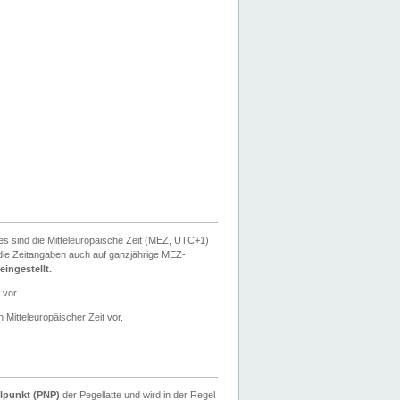
ies sind die Mitteleuropäische Zeit (MEZ, UTC+1)
ie Zeitangaben auch auf ganzjährige MEZ-
ingestellt.
 vor.
 Mitteleuropäischer Zeit vor.
lpunkt (PNP)
der Pegellatte und wird in der Regel