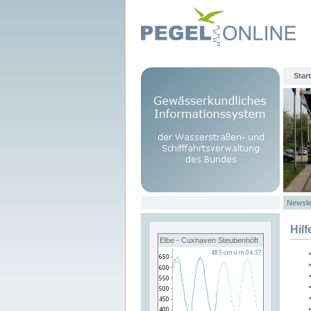
Start
Newsle
Hilf
Elbe - Cuxhaven Steubenhöft