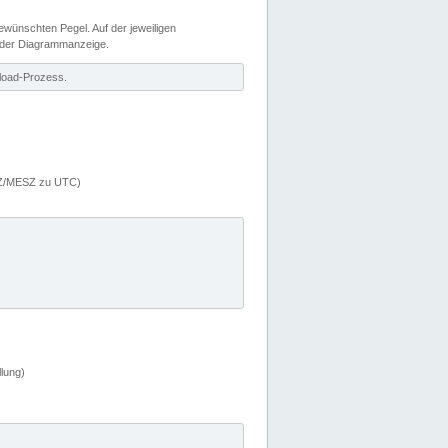
wünschten Pegel. Auf der jeweiligen
 der Diagrammanzeige.
load-Prozess.
MEZ/MESZ zu UTC)
lung)