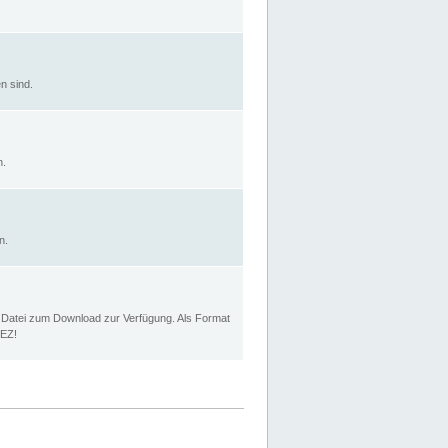
n sind.
n.
n.
p Datei zum Download zur Verfügung. Als Format
MEZ!