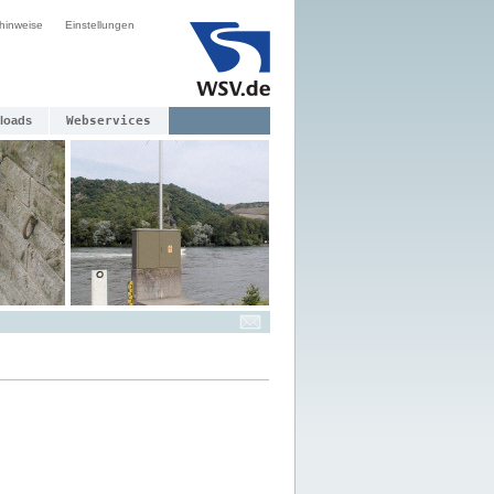
hinweise
Einstellungen
loads
Webservices