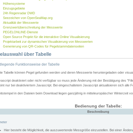
Höhensysteme
Einzugsgebiete
24h Regenradar DWD
Seezeichen von OpenSeaMap.org
Aktualität der Messwerte
Grenzwertüberschreitung der Messwerte
PEGELONLINE-Dienste
Open Source Projekt für die interaktive Online Visualisierung
Projektarbeit zur dynamischen Visualisierung von Messwerten
Generierung von QR-Codes für Pegelstammdatenseiten
elauswahl über Tabelle
legende Funktionsweise der Tabelle
die Tabelle können Pegel gefunden werden und deren Messwerte heruntergeladen oder visuali
vascript deaktiviert oder nicht verfügbar so muss jede Änderung mit der Bestätigung des "Filt
int nur bei deaktiviertem Javascript. Bei eingeschaltetem Javascript aktualisieren sich alle 
itstempel in den Dateien beim Download liegen ganzjährig in mitteleuropäischer Winterzeit vo
Bedienung der Tabelle:
Beschreibung
meter
Hier besteht die Möglichkeit, die auszuwertende Messgröße einzustellen. Bei einer Ände