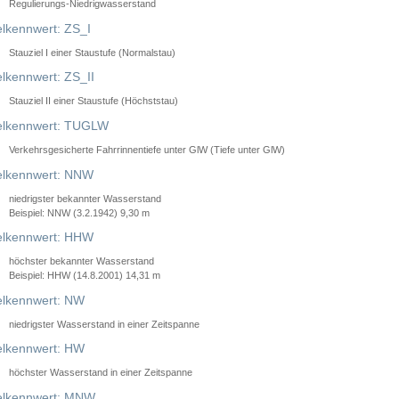
Regulierungs-Niedrigwasserstand
lkennwert: ZS_I
Stauziel I einer Staustufe (Normalstau)
lkennwert: ZS_II
Stauziel II einer Staustufe (Höchststau)
elkennwert: TUGLW
Verkehrsgesicherte Fahrrinnentiefe unter GlW (Tiefe unter GlW)
lkennwert: NNW
niedrigster bekannter Wasserstand
Beispiel: NNW (3.2.1942) 9,30 m
lkennwert: HHW
höchster bekannter Wasserstand
Beispiel: HHW (14.8.2001) 14,31 m
lkennwert: NW
niedrigster Wasserstand in einer Zeitspanne
lkennwert: HW
höchster Wasserstand in einer Zeitspanne
elkennwert: MNW