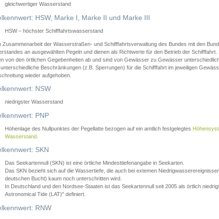
gleichwertiger Wasserstand
lkennwert: HSW, Marke I, Marke II und Marke III
HSW – höchster Schifffahrtswasserstand
in Zusammenarbeit der Wasserstraßen- und Schifffahrtsverwaltung des Bundes mit den Bund
standes an ausgewählten Pegeln und dienen als Richtwerte für den Betrieb der Schifffahrt. 
n von den örtlichen Gegebenheiten ab und sind von Gewässer zu Gewässer unterschiedlich
 unterschiedliche Beschränkungen (z.B. Sperrungen) für die Schifffahrt im jeweiligen Gewäss
schreitung wieder aufgehoben.
lkennwert: NSW
niedrigster Wasserstand
lkennwert: PNP
Höhenlage des Nullpunktes der Pegellatte bezogen auf ein amtlich festgelegtes
Höhensys
Wasserstand
.
lkennwert: SKN
Das Seekartennull (SKN) ist eine örtliche Mindesttiefenangabe in Seekarten.
Das SKN bezieht sich auf die Wassertiefe, die auch bei extemen Niedrigwasserereignissen
deutschen Bucht) kaum noch unterschritten wird.
In Deutschland und den Nordsee-Staaten ist das Seekartennull seit 2005 als örtlich nie
Astronomical Tide (LAT)" definiert.
lkennwert: RNW