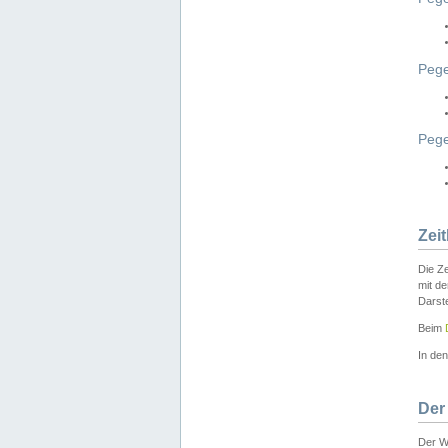
Pege
Peg
Zei
Die Ze
mit d
Darst
Beim
In de
Der
Der W