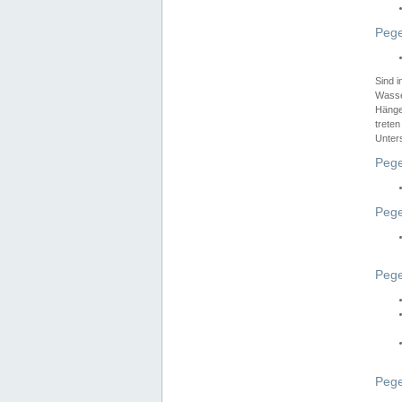
Pege
Sind 
Wasser
Hänge
treten
Unter
Pege
Pege
Pege
Pege