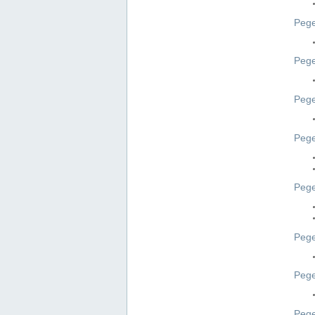
Pege
Pege
Peg
Pege
Pege
Pege
Pege
Peg