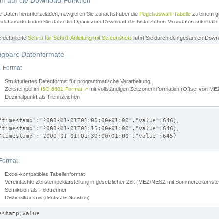
iff auf die Download-Funktion
e Daten herunterzuladen, navigieren Sie zunächst über die
Pegelauswahl-Tabelle
zu einem ge
datenseite finden Sie dann die Option zum Download der historischen Messdaten unterhalb
ne detaillierte
Schritt-für-Schritt-Anleitung mit Screenshots
führt Sie durch den gesamten Down
ügbare Datenformate
-Format
Strukturiertes Datenformat für programmatische Verarbeitung
Zeitstempel im
ISO 8601-Format
↗
mit vollständigen Zeitzoneninformation (Offset von 
Dezimalpunkt als Trennzeichen
"timestamp":"2000-01-01T01:00:00+01:00","value":646},

"timestamp":"2000-01-01T01:15:00+01:00","value":646},

"timestamp":"2000-01-01T01:30:00+01:00","value":645}

Format
Excel-kompatibles Tabellenformat
Vereinfachte Zeitstempeldarstellung in gesetzlicher Zeit (MEZ/MESZ mit Sommerzeitumstel
Semikolon als Feldtrenner
Dezimalkomma (deutsche Notation)
estamp;value
