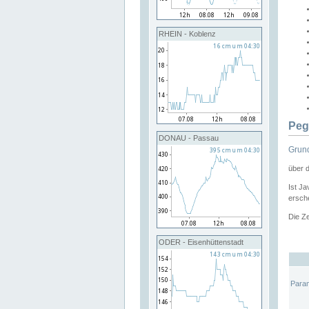
RHEIN - Koblenz
Peg
DONAU - Passau
Grund
über 
Ist Ja
ersche
Die Ze
ODER - Eisenhüttenstadt
Para