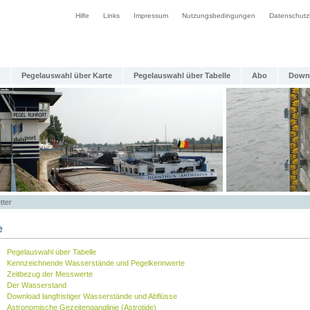
Hilfe
Links
Impressum
Nutzungsbedingungen
Datenschutz
Pegelauswahl über Karte
Pegelauswahl über Tabelle
Abo
Down
tter
e
Pegelauswahl über Tabelle
Kennzeichnende Wasserstände und Pegelkennwerte
Zeitbezug der Messwerte
Der Wasserstand
Download langfristiger Wasserstände und Abflüsse
Astronomische Gezeitenganglinie (Astrotide)