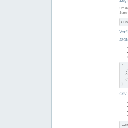
Zugr
Um di
Stamm
ℹ️ Ei
Verf
JSON
[

  {
  {
  {
]
CSV-
tim