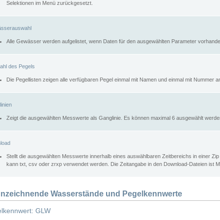
Selektionen im Menü zurückgesetzt.
sserauswahl
Alle Gewässer werden aufgelistet, wenn Daten für den ausgewählten Parameter vorhande
ahl des Pegels
Die Pegellisten zeigen alle verfügbaren Pegel einmal mit Namen und einmal mit Nummer a
inien
Zeigt die ausgewählten Messwerte als Ganglinie. Es können maximal 6 ausgewählt werde
load
Stellt die ausgewählten Messwerte innerhalb eines auswählbaren Zeitbereichs in einer Zi
kann txt, csv oder zrxp verwendet werden. Die Zeitangabe in den Download-Dateien ist 
nzeichnende Wasserstände und Pegelkennwerte
lkennwert: GLW