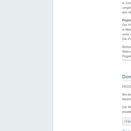
in Ze
umgeb
des W
Pegel
Der P
in Me
unter
Die Pe
Beisp
Wasse
Pegeln
Dow
PEGEL
Bei d
Messf
Die M
jeweil
ℹ️ F