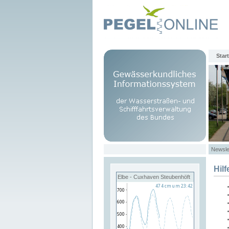
Start
Newsle
Hilf
Elbe - Cuxhaven Steubenhöft