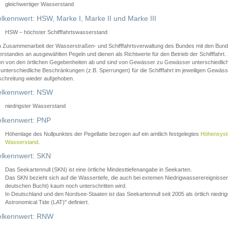
gleichwertiger Wasserstand
lkennwert: HSW, Marke I, Marke II und Marke III
HSW – höchster Schifffahrtswasserstand
in Zusammenarbeit der Wasserstraßen- und Schifffahrtsverwaltung des Bundes mit den Bund
standes an ausgewählten Pegeln und dienen als Richtwerte für den Betrieb der Schifffahrt. 
n von den örtlichen Gegebenheiten ab und sind von Gewässer zu Gewässer unterschiedlich
 unterschiedliche Beschränkungen (z.B. Sperrungen) für die Schifffahrt im jeweiligen Gewäss
schreitung wieder aufgehoben.
lkennwert: NSW
niedrigster Wasserstand
lkennwert: PNP
Höhenlage des Nullpunktes der Pegellatte bezogen auf ein amtlich festgelegtes
Höhensys
Wasserstand
.
lkennwert: SKN
Das Seekartennull (SKN) ist eine örtliche Mindesttiefenangabe in Seekarten.
Das SKN bezieht sich auf die Wassertiefe, die auch bei extemen Niedrigwasserereignissen
deutschen Bucht) kaum noch unterschritten wird.
In Deutschland und den Nordsee-Staaten ist das Seekartennull seit 2005 als örtlich nie
Astronomical Tide (LAT)" definiert.
lkennwert: RNW