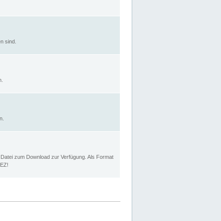
n sind.
n.
n.
p Datei zum Download zur Verfügung. Als Format
MEZ!