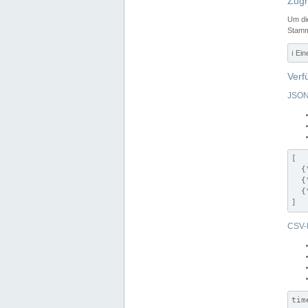
Zugr
Um di
Stamm
ℹ️ Ei
Verf
JSON
[

  {
  {
  {
]
CSV-
tim