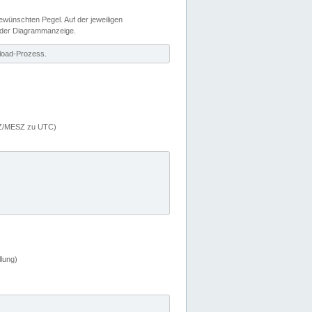
wünschten Pegel. Auf der jeweiligen
 der Diagrammanzeige.
load-Prozess.
MEZ/MESZ zu UTC)
lung)