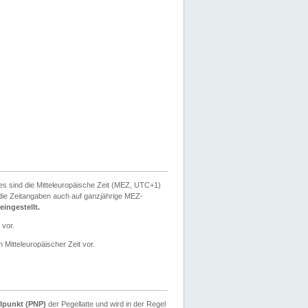
ies sind die Mitteleuropäische Zeit (MEZ, UTC+1)
ie Zeitangaben auch auf ganzjährige MEZ-
ingestellt.
 vor.
 Mitteleuropäischer Zeit vor.
lpunkt (PNP)
der Pegellatte und wird in der Regel