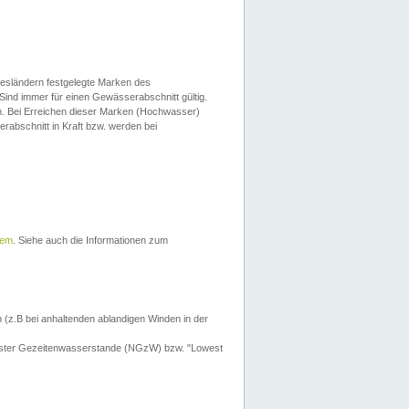
esländern festgelegte Marken des
Sind immer für einen Gewässerabschnitt gültig.
. Bei Erreichen dieser Marken (Hochwasser)
erabschnitt in Kraft bzw. werden bei
tem
. Siehe auch die Informationen zum
 (z.B bei anhaltenden ablandigen Winden in der
drigster Gezeitenwasserstande (NGzW) bzw. "Lowest