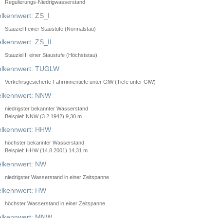
Regulierungs-Niedrigwasserstand
lkennwert: ZS_I
Stauziel I einer Staustufe (Normalstau)
lkennwert: ZS_II
Stauziel II einer Staustufe (Höchststau)
elkennwert: TUGLW
Verkehrsgesicherte Fahrrinnentiefe unter GlW (Tiefe unter GlW)
lkennwert: NNW
niedrigster bekannter Wasserstand
Beispiel: NNW (3.2.1942) 9,30 m
lkennwert: HHW
höchster bekannter Wasserstand
Beispiel: HHW (14.8.2001) 14,31 m
lkennwert: NW
niedrigster Wasserstand in einer Zeitspanne
lkennwert: HW
höchster Wasserstand in einer Zeitspanne
elkennwert: MNW