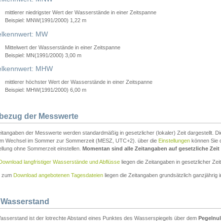
mittlerer niedrigster Wert der Wasserstände in einer Zeitspanne
Beispiel: MNW(1991/2000) 1,22 m
lkennwert: MW
Mittelwert der Wasserstände in einer Zeitspanne
Beispiel: MN(1991/2000) 3,00 m
elkennwert: MHW
mittlerer höchster Wert der Wasserstände in einer Zeitspanne
Beispiel: MHW(1991/2000) 6,00 m
tbezug der Messwerte
itangaben der Messwerte werden standardmäßig in gesetzlicher (lokaler) Zeit dargestellt. D
em Wechsel im Sommer zur Sommerzeit (MESZ, UTC+2). über die
Einstellungen
können Sie d
ellung ohne Sommerzeit einstellen.
Momentan sind alle Zeitangaben auf gesetzliche Zeit e
Download langfristiger Wasserstände und Abflüsse
liegen die Zeitangaben in gesetzlicher Zeit
n zum
Download angebotenen Tagesdateien
liegen die Zeitangaben grundsätzlich ganzjährig in
 Wasserstand
asserstand ist der lotrechte Abstand eines Punktes des Wasserspiegels über dem
Pegelnul