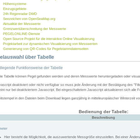
Höhensysteme
Einzugsgebiete
24h Regenradar DWD
Seezeichen von OpenSeaMap.org
Aktualität der Messwerte
Grenzwertüberschreitung der Messwerte
PEGELONLINE-Dienste
Open Source Projekt für die interaktive Online Visualisierung
Projektarbeit zur dynamischen Visualisierung von Messwerten
Generierung von QR-Codes für Pegelstammdatenseiten
elauswahl über Tabelle
legende Funktionsweise der Tabelle
die Tabelle können Pegel gefunden werden und deren Messwerte heruntergeladen oder visuali
vascript deaktiviert oder nicht verfügbar so muss jede Änderung mit der Bestätigung des "Filt
int nur bei deaktiviertem Javascript. Bei eingeschaltetem Javascript aktualisieren sich alle 
itstempel in den Dateien beim Download liegen ganzjährig in mitteleuropäischer Winterzeit vo
Bedienung der Tabelle:
Beschreibung
meter
Hier besteht die Möglichkeit, die auszuwertende Messgröße einzustellen. Bei einer Ände