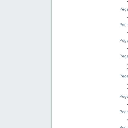
Pege
Pege
Peg
Pege
Pege
Pege
Pege
Peg