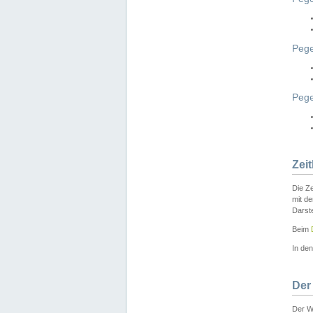
Pege
Peg
Zei
Die Ze
mit d
Darst
Beim
In de
Der
Der W