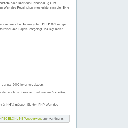
ssertiefe noch über den Höhenbezug zum
en Wert des Pegelnullpunktes erhält man die Höhe
d auf das amtliche Höhensystem DHHN92 bezogen
reiber des Pegels festgelegt und liegt meist
. Januar 2000 herunterzuladen.
den noch nicht validiert und können Ausreißer,
(m ü. NHN) müssen Sie den PNP-Wert des
ie
PEGELONLINE Webservices
zur Verfügung.