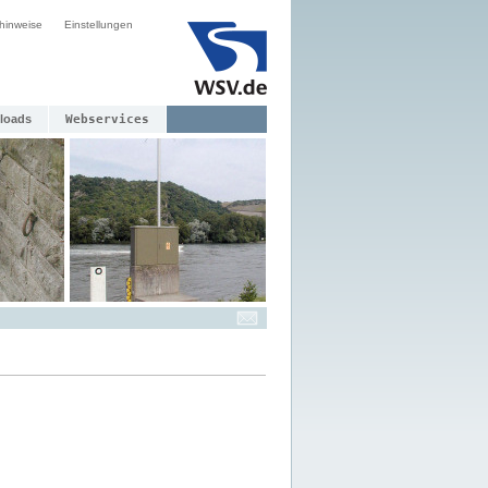
hinweise
Einstellungen
loads
Webservices