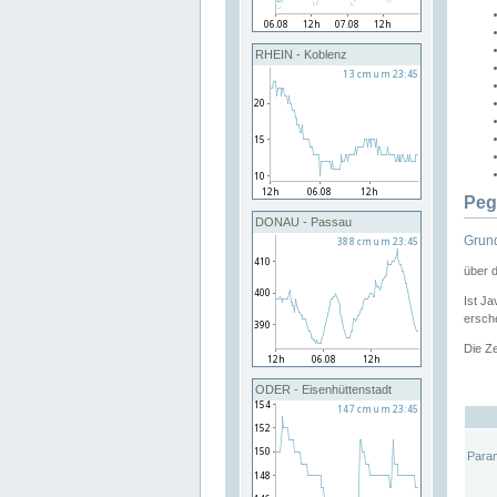
RHEIN - Koblenz
Peg
DONAU - Passau
Grund
über 
Ist Ja
ersche
Die Ze
ODER - Eisenhüttenstadt
Para