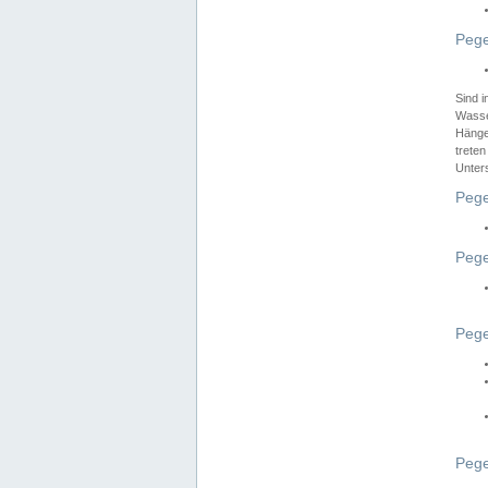
Pege
Sind 
Wasser
Hänge
treten
Unter
Pege
Pege
Pege
Pege