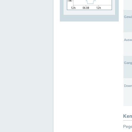
Gewä
Ausw
Gangl
Down
Ken
Pege