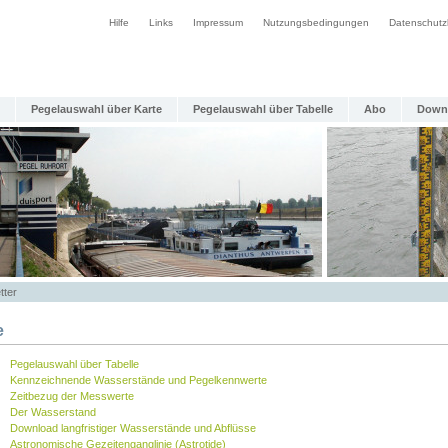
Hilfe
Links
Impressum
Nutzungsbedingungen
Datenschutz
Pegelauswahl über Karte
Pegelauswahl über Tabelle
Abo
Down
tter
e
Pegelauswahl über Tabelle
Kennzeichnende Wasserstände und Pegelkennwerte
Zeitbezug der Messwerte
Der Wasserstand
Download langfristiger Wasserstände und Abflüsse
Astronomische Gezeitenganglinie (Astrotide)