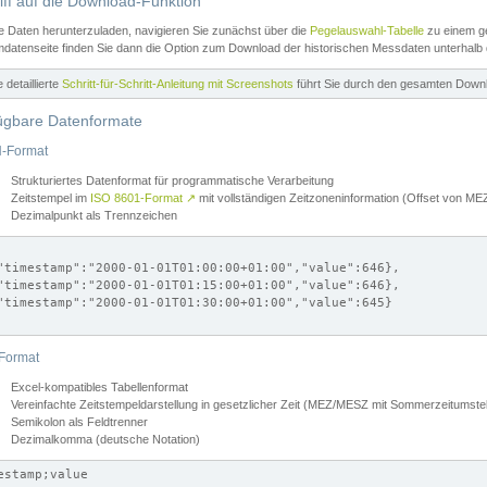
iff auf die Download-Funktion
e Daten herunterzuladen, navigieren Sie zunächst über die
Pegelauswahl-Tabelle
zu einem ge
datenseite finden Sie dann die Option zum Download der historischen Messdaten unterhalb
ne detaillierte
Schritt-für-Schritt-Anleitung mit Screenshots
führt Sie durch den gesamten Down
ügbare Datenformate
-Format
Strukturiertes Datenformat für programmatische Verarbeitung
Zeitstempel im
ISO 8601-Format
↗
mit vollständigen Zeitzoneninformation (Offset von 
Dezimalpunkt als Trennzeichen
"timestamp":"2000-01-01T01:00:00+01:00","value":646},

"timestamp":"2000-01-01T01:15:00+01:00","value":646},

"timestamp":"2000-01-01T01:30:00+01:00","value":645}

Format
Excel-kompatibles Tabellenformat
Vereinfachte Zeitstempeldarstellung in gesetzlicher Zeit (MEZ/MESZ mit Sommerzeitumstel
Semikolon als Feldtrenner
Dezimalkomma (deutsche Notation)
estamp;value
