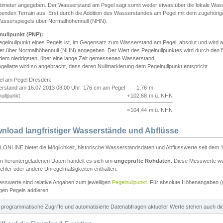
ntimeter angegeben. Der Wasserstand am Pegel sagt somit weder etwas über die lokale Wa
enden Terrain aus. Erst durch die Addition des Wasserstandes am Pegel mit dem zugehörig
asserspiegels über Normalhöhennull (NHN).
nullpunkt (PNP):
egelnullpunkt eines Pegels ist, im Gegensatz zum Wasserstand am Pegel, absolut und wir
ter über Normalhöhennull (NHN) angegeben. Der Wert des Pegelnullpunktes wird durch den Bet
 dem niedrigsten, über eine lange Zeit gemessenen Wasserstand.
gellatte wird so angebracht, dass deren Nullmarkierung dem Pegelnullpunkt entspricht.
iel am Pegel Dresden:
rstand am 16.07.2013 08:00 Uhr: 176 cm am Pegel
1,76
m
ullpunkt
+
102,68
m ü. NHN
=
104,44
m ü. NHN
nload langfristiger Wasserstände und Abflüsse
ONLINE bietet die Möglichkeit, historische Wasserstandsdaten und Abflusswerte seit dem 1
en heruntergeladenen Daten handelt es sich um
ungeprüfte Rohdaten
. Diese Messwerte wur
ehler oder andere Unregelmäßigkeiten enthalten.
esswerte sind relative Angaben zum jeweiligen
Pegelnullpunkt
. Für absolute Höhenangaben 
igen Pegels addieren.
ür programmatische Zugriffe und automatisierte Datenabfragen aktueller Werte stehen auch d