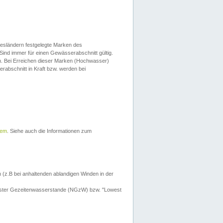
esländern festgelegte Marken des
Sind immer für einen Gewässerabschnitt gültig.
. Bei Erreichen dieser Marken (Hochwasser)
erabschnitt in Kraft bzw. werden bei
tem
. Siehe auch die Informationen zum
 (z.B bei anhaltenden ablandigen Winden in der
drigster Gezeitenwasserstande (NGzW) bzw. "Lowest