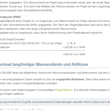
ntimeter angegeben. Der Wasserstand am Pegel sagt somit weder etwas über die lokale Wa
enden Terrain aus. Erst durch die Addition des Wasserstandes am Pegel mit dem zugehörig
asserspiegels über Normalhöhennull (NHN).
nullpunkt (PNP):
egelnullpunkt eines Pegels ist, im Gegensatz zum Wasserstand am Pegel, absolut und wir
ter über Normalhöhennull (NHN) angegeben. Der Wert des Pegelnullpunktes wird durch den Bet
 dem niedrigsten, über eine lange Zeit gemessenen Wasserstand.
gellatte wird so angebracht, dass deren Nullmarkierung dem Pegelnullpunkt entspricht.
iel am Pegel Dresden:
rstand am 16.07.2013 08:00 Uhr: 176 cm am Pegel
1,76
m
ullpunkt
+
102,68
m ü. NHN
=
104,44
m ü. NHN
nload langfristiger Wasserstände und Abflüsse
ONLINE bietet die Möglichkeit, historische Wasserstandsdaten und Abflusswerte seit dem 1
en heruntergeladenen Daten handelt es sich um
ungeprüfte Rohdaten
. Diese Messwerte wur
ehler oder andere Unregelmäßigkeiten enthalten.
esswerte sind relative Angaben zum jeweiligen
Pegelnullpunkt
. Für absolute Höhenangaben 
igen Pegels addieren.
ür programmatische Zugriffe und automatisierte Datenabfragen aktueller Werte stehen auch d