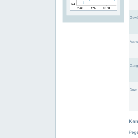
Gewä
Ausw
Gangl
Down
Ken
Pege