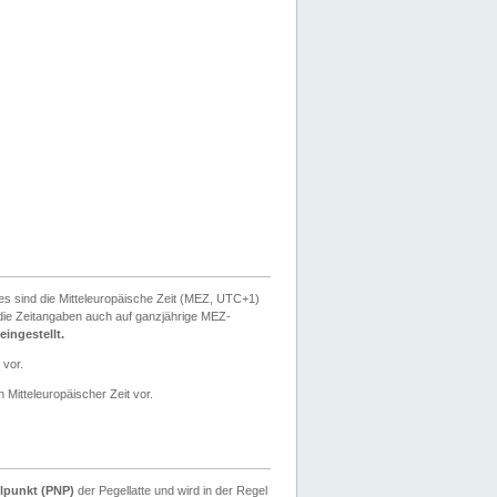
ies sind die Mitteleuropäische Zeit (MEZ, UTC+1)
ie Zeitangaben auch auf ganzjährige MEZ-
ingestellt.
 vor.
 Mitteleuropäischer Zeit vor.
lpunkt (PNP)
der Pegellatte und wird in der Regel