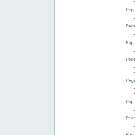
Pege
Pege
Peg
Pege
Pege
Pege
Pege
Peg