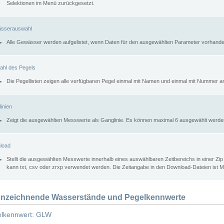
Selektionen im Menü zurückgesetzt.
sserauswahl
Alle Gewässer werden aufgelistet, wenn Daten für den ausgewählten Parameter vorhande
ahl des Pegels
Die Pegellisten zeigen alle verfügbaren Pegel einmal mit Namen und einmal mit Nummer a
inien
Zeigt die ausgewählten Messwerte als Ganglinie. Es können maximal 6 ausgewählt werde
load
Stellt die ausgewählten Messwerte innerhalb eines auswählbaren Zeitbereichs in einer Zi
kann txt, csv oder zrxp verwendet werden. Die Zeitangabe in den Download-Dateien ist 
nzeichnende Wasserstände und Pegelkennwerte
lkennwert: GLW