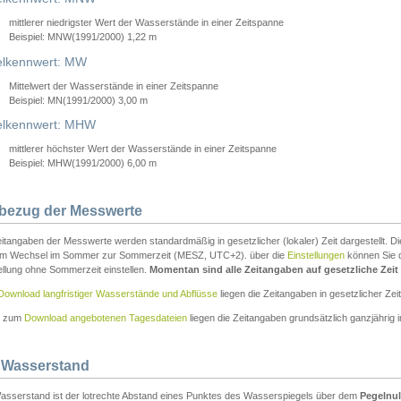
mittlerer niedrigster Wert der Wasserstände in einer Zeitspanne
Beispiel: MNW(1991/2000) 1,22 m
lkennwert: MW
Mittelwert der Wasserstände in einer Zeitspanne
Beispiel: MN(1991/2000) 3,00 m
elkennwert: MHW
mittlerer höchster Wert der Wasserstände in einer Zeitspanne
Beispiel: MHW(1991/2000) 6,00 m
tbezug der Messwerte
itangaben der Messwerte werden standardmäßig in gesetzlicher (lokaler) Zeit dargestellt. D
em Wechsel im Sommer zur Sommerzeit (MESZ, UTC+2). über die
Einstellungen
können Sie d
ellung ohne Sommerzeit einstellen.
Momentan sind alle Zeitangaben auf gesetzliche Zeit e
Download langfristiger Wasserstände und Abflüsse
liegen die Zeitangaben in gesetzlicher Zeit
n zum
Download angebotenen Tagesdateien
liegen die Zeitangaben grundsätzlich ganzjährig in
 Wasserstand
asserstand ist der lotrechte Abstand eines Punktes des Wasserspiegels über dem
Pegelnul