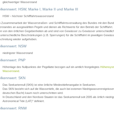
gleichwertiger Wasserstand
lkennwert: HSW, Marke I, Marke II und Marke III
HSW – höchster Schifffahrtswasserstand
in Zusammenarbeit der Wasserstraßen- und Schifffahrtsverwaltung des Bundes mit den Bund
standes an ausgewählten Pegeln und dienen als Richtwerte für den Betrieb der Schifffahrt. 
n von den örtlichen Gegebenheiten ab und sind von Gewässer zu Gewässer unterschiedlich
 unterschiedliche Beschränkungen (z.B. Sperrungen) für die Schifffahrt im jeweiligen Gewäss
schreitung wieder aufgehoben.
lkennwert: NSW
niedrigster Wasserstand
lkennwert: PNP
Höhenlage des Nullpunktes der Pegellatte bezogen auf ein amtlich festgelegtes
Höhensys
Wasserstand
.
lkennwert: SKN
Das Seekartennull (SKN) ist eine örtliche Mindesttiefenangabe in Seekarten.
Das SKN bezieht sich auf die Wassertiefe, die auch bei extemen Niedrigwasserereignissen
deutschen Bucht) kaum noch unterschritten wird.
In Deutschland und den Nordsee-Staaten ist das Seekartennull seit 2005 als örtlich nie
Astronomical Tide (LAT)" definiert.
lkennwert: RNW