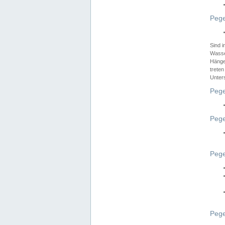
Pege
Sind 
Wasser
Hänge
treten
Unter
Pege
Pege
Pege
Pege