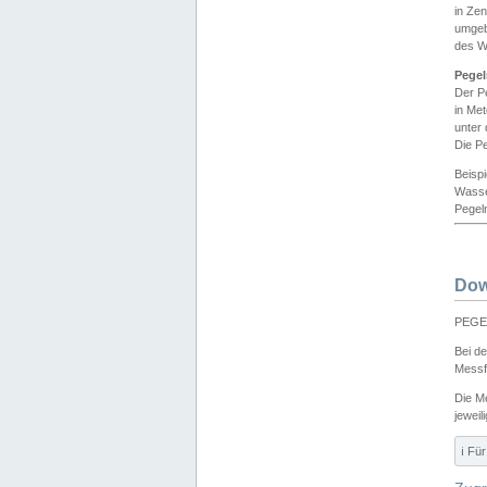
in Ze
umgeb
des W
Pegel
Der P
in Me
unter
Die Pe
Beisp
Wasse
Pegeln
Dow
PEGEL
Bei d
Messf
Die M
jeweil
ℹ️ F