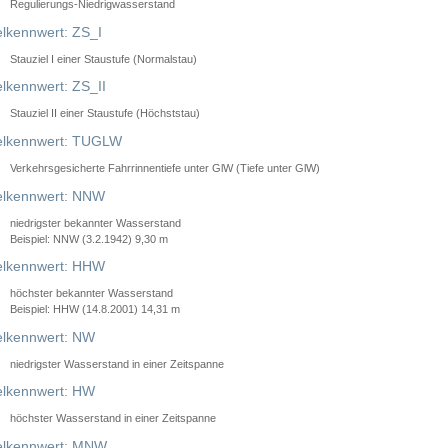
Regulierungs-Niedrigwasserstand
lkennwert: ZS_I
Stauziel I einer Staustufe (Normalstau)
lkennwert: ZS_II
Stauziel II einer Staustufe (Höchststau)
elkennwert: TUGLW
Verkehrsgesicherte Fahrrinnentiefe unter GlW (Tiefe unter GlW)
lkennwert: NNW
niedrigster bekannter Wasserstand
Beispiel: NNW (3.2.1942) 9,30 m
lkennwert: HHW
höchster bekannter Wasserstand
Beispiel: HHW (14.8.2001) 14,31 m
lkennwert: NW
niedrigster Wasserstand in einer Zeitspanne
lkennwert: HW
höchster Wasserstand in einer Zeitspanne
elkennwert: MNW