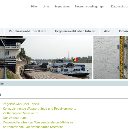
Hilfe
Links
Impressum
Nutzungsbedingungen
Datenschutz
Pegelauswahl über Karte
Pegelauswahl über Tabelle
Abo
Down
tter
e
Pegelauswahl über Tabelle
Kennzeichnende Wasserstände und Pegelkennwerte
Zeitbezug der Messwerte
Der Wasserstand
Download langfristiger Wasserstände und Abflüsse
Astronomische Gezeitenganglinie (Astrotide)