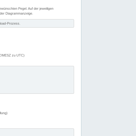
wünschten Pegel. Auf der jeweiligen
 der Diagrammanzeige.
load-Prozess.
MEZ/MESZ zu UTC)
lung)