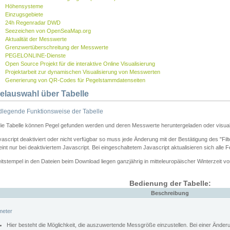
Höhensysteme
Einzugsgebiete
24h Regenradar DWD
Seezeichen von OpenSeaMap.org
Aktualität der Messwerte
Grenzwertüberschreitung der Messwerte
PEGELONLINE-Dienste
Open Source Projekt für die interaktive Online Visualisierung
Projektarbeit zur dynamischen Visualisierung von Messwerten
Generierung von QR-Codes für Pegelstammdatenseiten
elauswahl über Tabelle
legende Funktionsweise der Tabelle
die Tabelle können Pegel gefunden werden und deren Messwerte heruntergeladen oder visuali
vascript deaktiviert oder nicht verfügbar so muss jede Änderung mit der Bestätigung des "Filt
int nur bei deaktiviertem Javascript. Bei eingeschaltetem Javascript aktualisieren sich alle 
itstempel in den Dateien beim Download liegen ganzjährig in mitteleuropäischer Winterzeit vo
Bedienung der Tabelle:
Beschreibung
meter
Hier besteht die Möglichkeit, die auszuwertende Messgröße einzustellen. Bei einer Ände