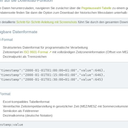
iff auf die Download-Funktion
e Daten herunterzuladen, navigieren Sie zunächst über die
Pegelauswahl-Tabelle
zu einem ge
datenseite finden Sie dann die Option zum Download der historischen Messdaten unterhalb
ne detaillierte
Schritt-für-Schritt-Anleitung mit Screenshots
führt Sie durch den gesamten Down
ügbare Datenformate
-Format
Strukturiertes Datenformat für programmatische Verarbeitung
Zeitstempel im
ISO 8601-Format
↗
mit vollständigen Zeitzoneninformation (Offset von 
Dezimalpunkt als Trennzeichen
"timestamp":"2000-01-01T01:00:00+01:00","value":646},

"timestamp":"2000-01-01T01:15:00+01:00","value":646},

"timestamp":"2000-01-01T01:30:00+01:00","value":645}

Format
Excel-kompatibles Tabellenformat
Vereinfachte Zeitstempeldarstellung in gesetzlicher Zeit (MEZ/MESZ mit Sommerzeitumstel
Semikolon als Feldtrenner
Dezimalkomma (deutsche Notation)
estamp;value
