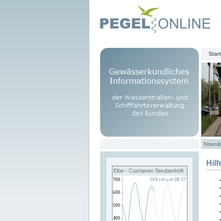
Start
Newsle
Hilf
Elbe - Cuxhaven Steubenhöft