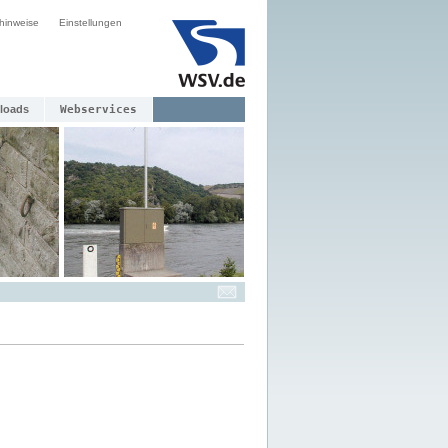
hinweise
Einstellungen
loads
Webservices