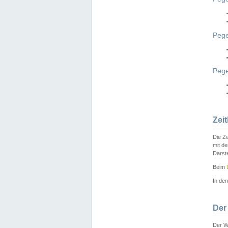
Pege
Peg
Zei
Die Ze
mit d
Darst
Beim
In de
Der
Der W