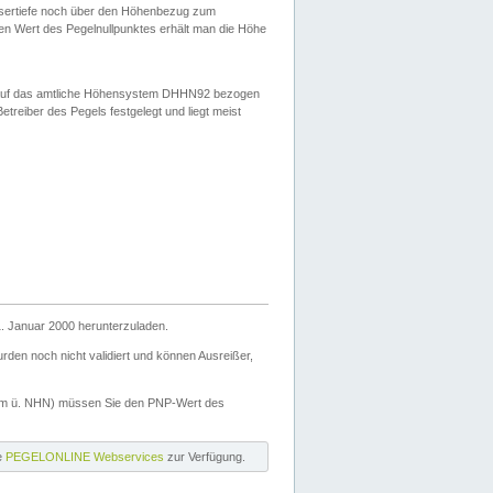
ssertiefe noch über den Höhenbezug zum
en Wert des Pegelnullpunktes erhält man die Höhe
d auf das amtliche Höhensystem DHHN92 bezogen
reiber des Pegels festgelegt und liegt meist
. Januar 2000 herunterzuladen.
den noch nicht validiert und können Ausreißer,
(m ü. NHN) müssen Sie den PNP-Wert des
ie
PEGELONLINE Webservices
zur Verfügung.