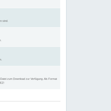
n sind.
n.
n.
p Datei zum Download zur Verfügung. Als Format
MEZ!