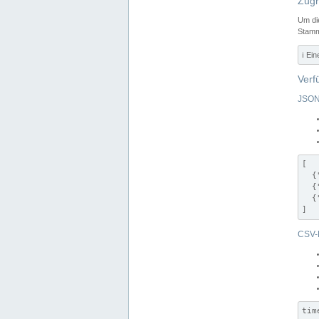
Zugr
Um di
Stamm
ℹ️ Ei
Verf
JSON
[

  {
  {
  {
]
CSV-
tim