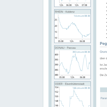
RHEIN - Koblenz
Peg
DONAU - Passau
Grund
über 
Ist Ja
ersche
Die Ze
ODER - Eisenhüttenstadt
Para