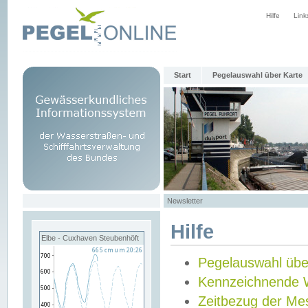
Hilfe
Link
Start
Pegelauswahl über Karte
Newsletter
Hilfe
Elbe - Cuxhaven Steubenhöft
Pegelauswahl übe
Kennzeichnende 
Zeitbezug der Me