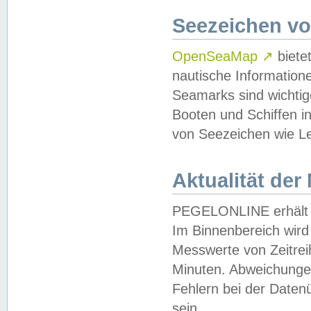
Seezeichen v
OpenSeaMap
↗
biete
nautische Information
Seamarks sind wichtig
Booten und Schiffen i
von Seezeichen wie Le
Aktualität der
PEGELONLINE erhält u
Im Binnenbereich wird 
Messwerte von Zeitreih
Minuten. Abweichungen
Fehlern bei der Daten
sein.