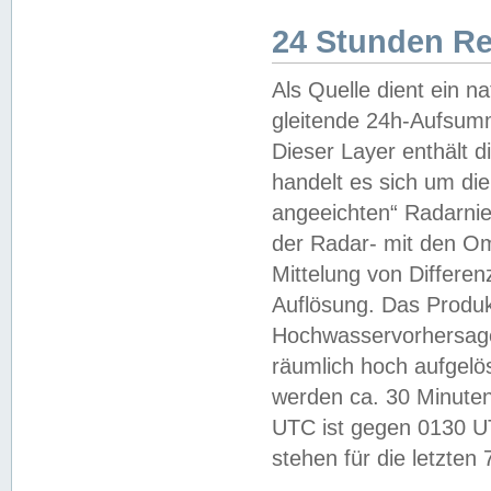
24 Stunden R
Als Quelle dient ein n
gleitende 24h-Aufsum
Dieser Layer enthält
handelt es sich um di
angeeichten“ Radarnie
der Radar- mit den O
Mittelung von Differe
Auflösung. Das Produk
Hochwasservorhersagez
räumlich hoch aufgelö
werden ca. 30 Minuten
UTC ist gegen 0130 UTC
stehen für die letzten