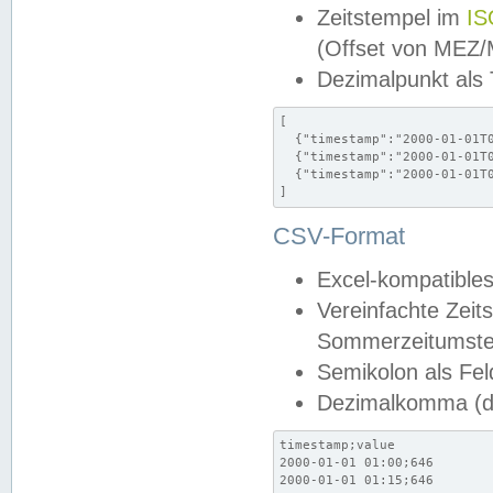
Zeitstempel im
IS
(Offset von MEZ
Dezimalpunkt als
[

  {"timestamp":"2000-01-01T0
  {"timestamp":"2000-01-01T0
  {"timestamp":"2000-01-01T0
]
CSV-Format
Excel-kompatibles
Vereinfachte Zeit
Sommerzeitumstel
Semikolon als Fel
Dezimalkomma (de
timestamp;value

2000-01-01 01:00;646

2000-01-01 01:15;646
