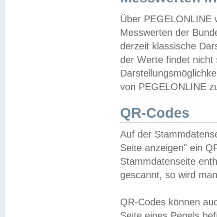
Über PEGELONLINE wer
Messwerten der Bundes
derzeit klassische Da
der Werte findet nicht 
Darstellungsmöglichkei
von PEGELONLINE zu 
QR-Codes
Auf der Stammdatensei
Seite anzeigen" ein Q
Stammdatenseite enthä
gescannt, so wird man
QR-Codes können auc
Seite eines Pegels be