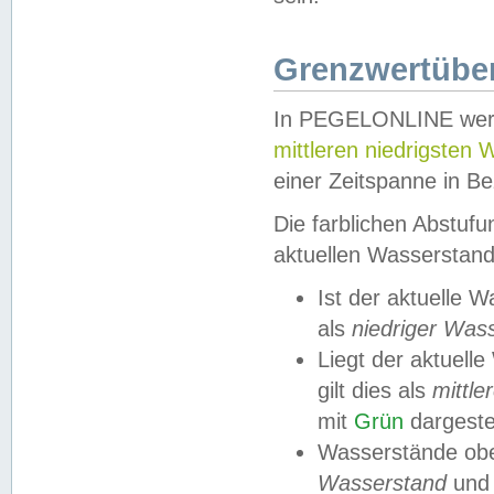
Grenzwertüber
In PEGELONLINE werde
mittleren niedrigsten
einer Zeitspanne in Be
Die farblichen Abstuf
aktuellen Wasserstand
Ist der aktuelle 
als
niedriger Was
Liegt der aktue
gilt dies als
mittle
mit
Grün
dargestel
Wasserstände obe
Wasserstand
und