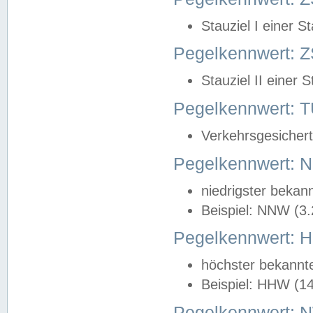
Stauziel I einer S
Pegelkennwert: Z
Stauziel II einer 
Pegelkennwert:
Verkehrsgesichert
Pegelkennwert:
niedrigster bekan
Beispiel: NNW (3
Pegelkennwert:
höchster bekannt
Beispiel: HHW (1
Pegelkennwert: 