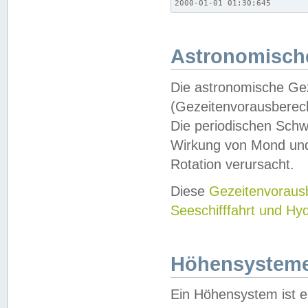
2000-01-01 01:30;645
Astronomische
Die astronomische Gez
(Gezeitenvorausberec
Die periodischen Schw
Wirkung von Mond und
Rotation verursacht.
Diese
Gezeitenvorau
Seeschifffahrt und Hy
Höhensystem
Ein Höhensystem ist e