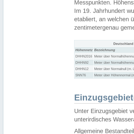
Messpunkten. Höhensy
Im 19. Jahrhundert wu
etabliert, an welchen 
zentimetergenau gem
Deutschland
Höhennetz
Bezeichnung
DHHN2016
Meter über Normalhöhennul
DHHN92
Meter über Normalhöhennul
DHHN12
Meter über Normalnull (m. 
SNN76
Meter über Höhennormal (m
Einzugsgebiet
Unter Einzugsgebiet v
unterirdisches Wasser
Allgemeine Bestandtei