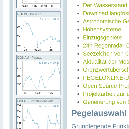
Der Wasserstand
Download langfris
RHEIN - Koblenz
Astronomische Gez
Höhensysteme
Einzugsgebiete
24h Regenradar
Seezeichen von 
DONAU - Passau
Aktualität der Me
Grenzwertübersch
PEGELONLINE-Di
Open Source Projek
Projektarbeit zur
Generierung von 
ODER - Eisenhüttenstadt
Pegelauswahl 
Grundlegende Funkti