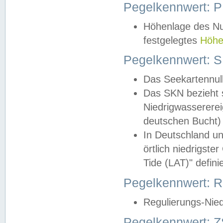
Pegelkennwert: 
Höhenlage des Nul
festgelegtes
Höhe
Pegelkennwert: 
Das Seekartennull
Das SKN bezieht s
Niedrigwassererei
deutschen Bucht) 
In Deutschland un
örtlich niedrigst
Tide (LAT)" definie
Pegelkennwert:
Regulierungs-Nie
Pegelkennwert: Z