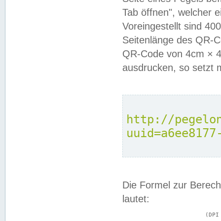
Tab öffnen", welcher 
Voreingestellt sind 4
Seitenlänge des QR-C
QR-Code von 4cm × 4c
ausdrucken, so setzt 
http://pegelo
uuid=a6ee8177
Die Formel zur Berech
lautet:
			(DPI × Druckkantenlänge in cm) ÷ 2,54 = Kantenlänge in Pixel
