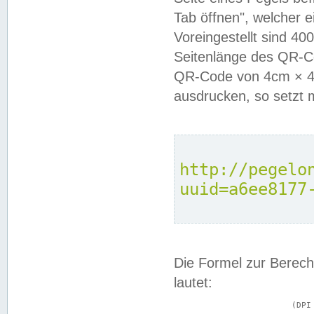
Tab öffnen", welcher 
Voreingestellt sind 4
Seitenlänge des QR-C
QR-Code von 4cm × 4c
ausdrucken, so setzt 
http://pegelo
uuid=a6ee8177
Die Formel zur Berech
lautet:
			(DPI × Druckkantenlänge in cm) ÷ 2,54 = Kantenlänge in Pixel
