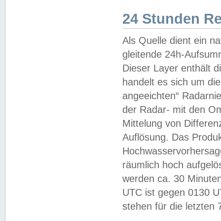
24 Stunden R
Als Quelle dient ein n
gleitende 24h-Aufsum
Dieser Layer enthält
handelt es sich um di
angeeichten“ Radarnie
der Radar- mit den O
Mittelung von Differe
Auflösung. Das Produk
Hochwasservorhersagez
räumlich hoch aufgelö
werden ca. 30 Minuten
UTC ist gegen 0130 UTC
stehen für die letzten