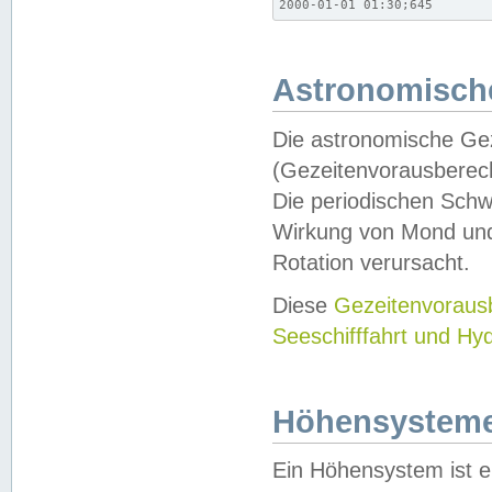
2000-01-01 01:30;645
Astronomische
Die astronomische Gez
(Gezeitenvorausberec
Die periodischen Schw
Wirkung von Mond und
Rotation verursacht.
Diese
Gezeitenvorau
Seeschifffahrt und Hy
Höhensystem
Ein Höhensystem ist e