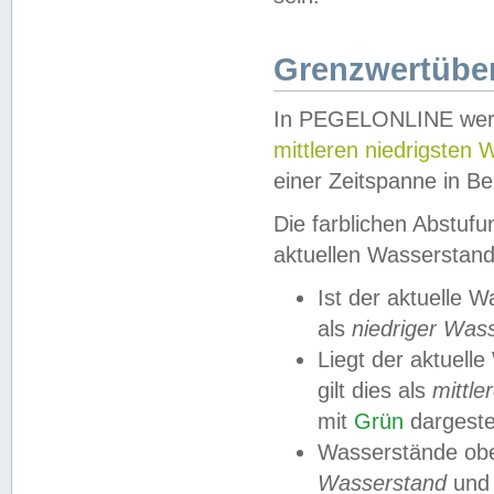
Grenzwertüber
In PEGELONLINE werde
mittleren niedrigsten
einer Zeitspanne in Be
Die farblichen Abstuf
aktuellen Wasserstand
Ist der aktuelle 
als
niedriger Was
Liegt der aktue
gilt dies als
mittle
mit
Grün
dargestel
Wasserstände obe
Wasserstand
und