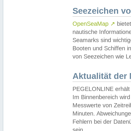
Seezeichen v
OpenSeaMap
↗
biete
nautische Information
Seamarks sind wichtig
Booten und Schiffen i
von Seezeichen wie Le
Aktualität der
PEGELONLINE erhält u
Im Binnenbereich wird 
Messwerte von Zeitreih
Minuten. Abweichungen
Fehlern bei der Daten
sein.