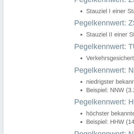
Stauziel I einer S
Pegelkennwert: Z
Stauziel II einer 
Pegelkennwert:
Verkehrsgesichert
Pegelkennwert:
niedrigster bekan
Beispiel: NNW (3
Pegelkennwert:
höchster bekannt
Beispiel: HHW (1
Pegelkennwert: 