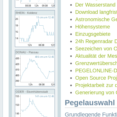
Der Wasserstand
Download langfris
RHEIN - Koblenz
Astronomische Gez
Höhensysteme
Einzugsgebiete
24h Regenradar
Seezeichen von 
DONAU - Passau
Aktualität der Me
Grenzwertübersch
PEGELONLINE-Di
Open Source Projek
Projektarbeit zur
Generierung von 
ODER - Eisenhüttenstadt
Pegelauswahl 
Grundlegende Funkti