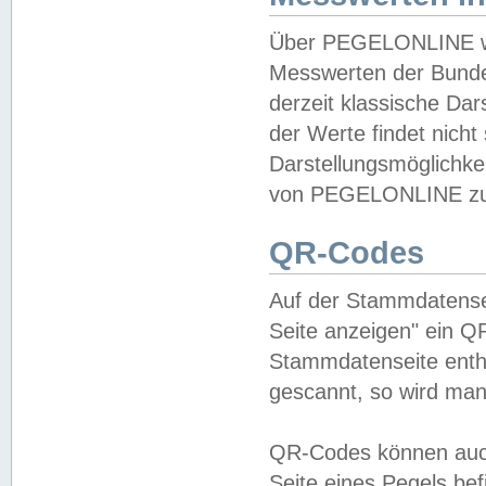
Über PEGELONLINE wer
Messwerten der Bundes
derzeit klassische Da
der Werte findet nicht 
Darstellungsmöglichkei
von PEGELONLINE zu 
QR-Codes
Auf der Stammdatensei
Seite anzeigen" ein Q
Stammdatenseite enthä
gescannt, so wird man
QR-Codes können auc
Seite eines Pegels be