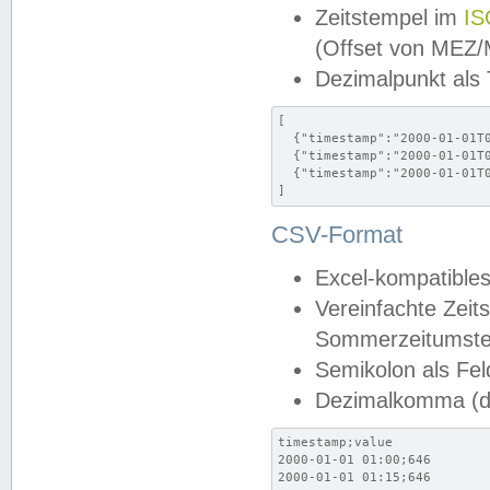
Zeitstempel im
IS
(Offset von MEZ
Dezimalpunkt als
[

  {"timestamp":"2000-01-01T0
  {"timestamp":"2000-01-01T0
  {"timestamp":"2000-01-01T0
]
CSV-Format
Excel-kompatibles
Vereinfachte Zeit
Sommerzeitumstel
Semikolon als Fel
Dezimalkomma (de
timestamp;value

2000-01-01 01:00;646

2000-01-01 01:15;646
