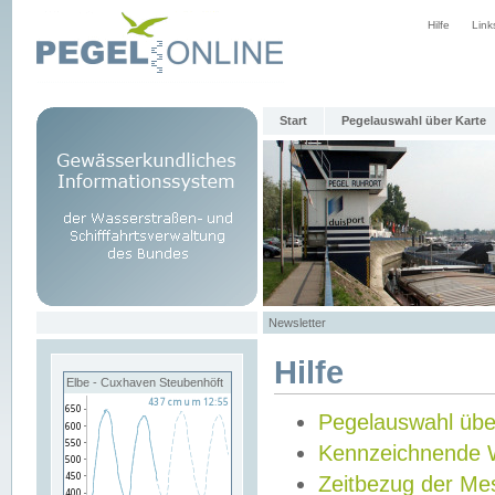
Hilfe
Link
Start
Pegelauswahl über Karte
Newsletter
Hilfe
Elbe - Cuxhaven Steubenhöft
Pegelauswahl übe
Kennzeichnende 
Zeitbezug der Me