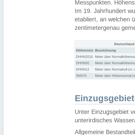
Messpunkten. Höhensy
Im 19. Jahrhundert wu
etabliert, an welchen 
zentimetergenau gem
Deutschland
Höhennetz
Bezeichnung
DHHN2016
Meter über Normalhöhennul
DHHN92
Meter über Normalhöhennul
DHHN12
Meter über Normalnull (m. 
SNN76
Meter über Höhennormal (m
Einzugsgebiet
Unter Einzugsgebiet v
unterirdisches Wasser
Allgemeine Bestandtei