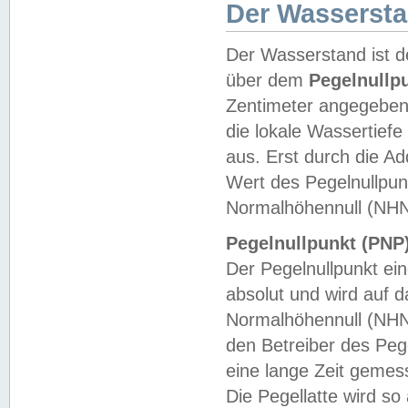
Der Wasserst
Der Wasserstand ist d
über dem
Pegelnullp
Zentimeter angegeben
die lokale Wassertie
aus. Erst durch die A
Wert des Pegelnullpun
Normalhöhennull (NHN
Pegelnullpunkt (PNP)
Der Pegelnullpunkt ei
absolut und wird auf
Normalhöhennull (NHN
den Betreiber des Pege
eine lange Zeit geme
Die Pegellatte wird s