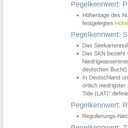
Pegelkennwert: 
Höhenlage des Nul
festgelegtes
Höhe
Pegelkennwert: 
Das Seekartennull
Das SKN bezieht s
Niedrigwassererei
deutschen Bucht) 
In Deutschland un
örtlich niedrigst
Tide (LAT)" definie
Pegelkennwert:
Regulierungs-Nie
Pegelkennwert: Z