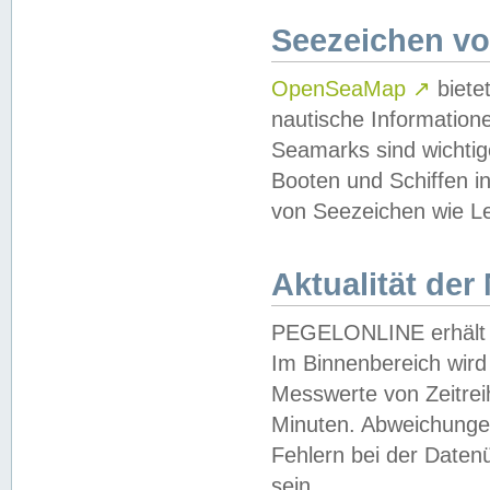
Seezeichen v
OpenSeaMap
↗
biete
nautische Information
Seamarks sind wichtig
Booten und Schiffen i
von Seezeichen wie Le
Aktualität der
PEGELONLINE erhält u
Im Binnenbereich wird 
Messwerte von Zeitreih
Minuten. Abweichungen
Fehlern bei der Daten
sein.