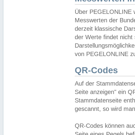
Über PEGELONLINE wer
Messwerten der Bundes
derzeit klassische Da
der Werte findet nicht 
Darstellungsmöglichkei
von PEGELONLINE zu 
QR-Codes
Auf der Stammdatensei
Seite anzeigen" ein Q
Stammdatenseite enthä
gescannt, so wird man
QR-Codes können auc
Seite eines Pegels be