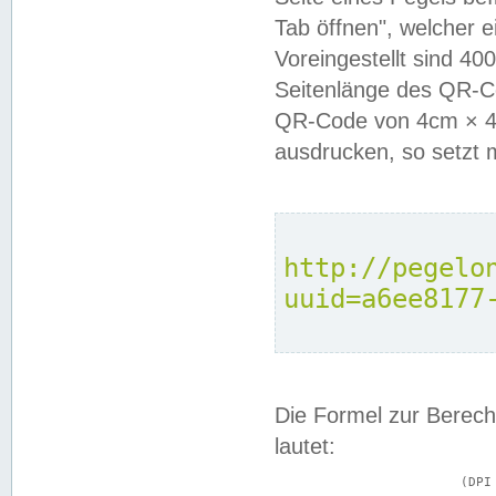
Tab öffnen", welcher 
Voreingestellt sind 4
Seitenlänge des QR-C
QR-Code von 4cm × 4c
ausdrucken, so setzt 
http://pegelo
uuid=a6ee8177
Die Formel zur Berech
lautet:
			(DPI × Druckkantenlänge in cm) ÷ 2,54 = Kantenlänge in Pixel
