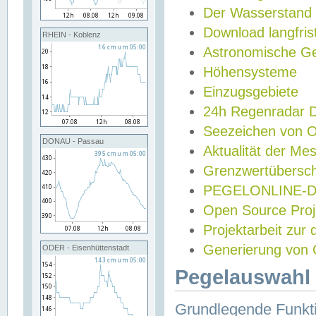
Der Wasserstand
Download langfris
RHEIN - Koblenz
Astronomische Gez
Höhensysteme
Einzugsgebiete
24h Regenradar
Seezeichen von 
DONAU - Passau
Aktualität der Me
Grenzwertübersch
PEGELONLINE-Di
Open Source Projek
Projektarbeit zur
Generierung von 
ODER - Eisenhüttenstadt
Pegelauswahl 
Grundlegende Funkti