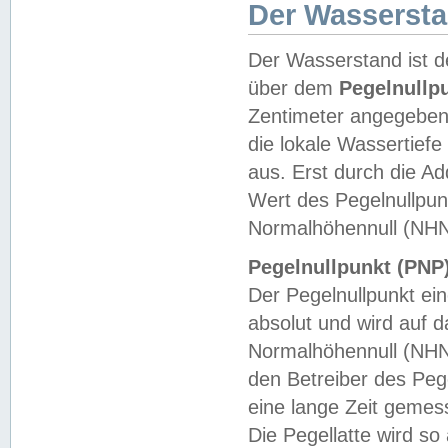
Der Wasserst
Der Wasserstand ist d
über dem
Pegelnullp
Zentimeter angegeben
die lokale Wassertie
aus. Erst durch die A
Wert des Pegelnullpun
Normalhöhennull (NHN
Pegelnullpunkt (PNP)
Der Pegelnullpunkt ei
absolut und wird auf
Normalhöhennull (NHN
den Betreiber des Pege
eine lange Zeit geme
Die Pegellatte wird s