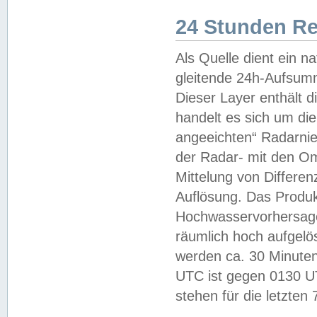
24 Stunden R
Als Quelle dient ein n
gleitende 24h-Aufsum
Dieser Layer enthält
handelt es sich um di
angeeichten“ Radarnie
der Radar- mit den O
Mittelung von Differe
Auflösung. Das Produk
Hochwasservorhersagez
räumlich hoch aufgelö
werden ca. 30 Minuten
UTC ist gegen 0130 UTC
stehen für die letzten