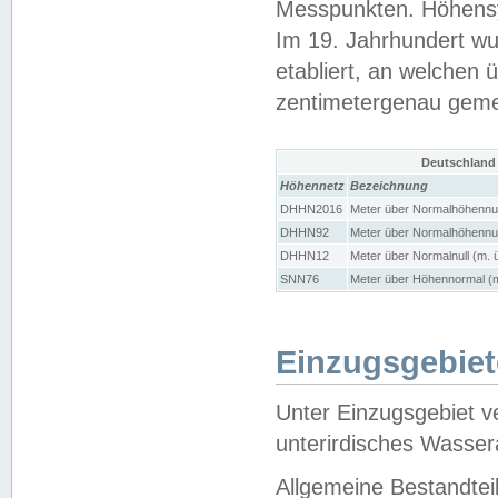
Messpunkten. Höhensy
Im 19. Jahrhundert wu
etabliert, an welchen 
zentimetergenau gem
Deutschland
Höhennetz
Bezeichnung
DHHN2016
Meter über Normalhöhennul
DHHN92
Meter über Normalhöhennul
DHHN12
Meter über Normalnull (m. 
SNN76
Meter über Höhennormal (m
Einzugsgebiet
Unter Einzugsgebiet v
unterirdisches Wasser
Allgemeine Bestandtei