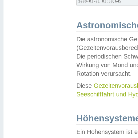
2000-01-01 01:30;645
Astronomische
Die astronomische Gez
(Gezeitenvorausberec
Die periodischen Schw
Wirkung von Mond und
Rotation verursacht.
Diese
Gezeitenvorau
Seeschifffahrt und Hy
Höhensystem
Ein Höhensystem ist e