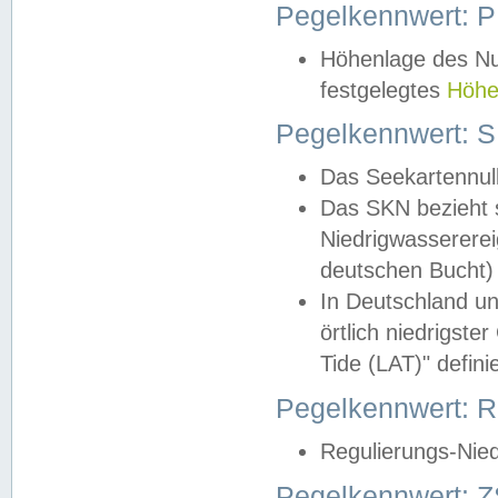
Pegelkennwert: 
Höhenlage des Nul
festgelegtes
Höhe
Pegelkennwert: 
Das Seekartennull
Das SKN bezieht s
Niedrigwassererei
deutschen Bucht) 
In Deutschland un
örtlich niedrigst
Tide (LAT)" definie
Pegelkennwert:
Regulierungs-Nie
Pegelkennwert: Z