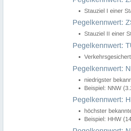
Stauziel I einer S
Pegelkennwert: Z
Stauziel II einer 
Pegelkennwert:
Verkehrsgesichert
Pegelkennwert:
niedrigster bekan
Beispiel: NNW (3
Pegelkennwert:
höchster bekannt
Beispiel: HHW (1
Pegelkennwert: 