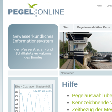
Hilfe
Link
Start
Pegelauswahl über Karte
Newsletter
Hilfe
Elbe - Cuxhaven Steubenhöft
Pegelauswahl übe
Kennzeichnende 
Zeitbezug der Me