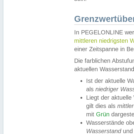
Grenzwertüber
In PEGELONLINE werde
mittleren niedrigsten
einer Zeitspanne in Be
Die farblichen Abstuf
aktuellen Wasserstand
Ist der aktuelle 
als
niedriger Was
Liegt der aktue
gilt dies als
mittle
mit
Grün
dargestel
Wasserstände obe
Wasserstand
und