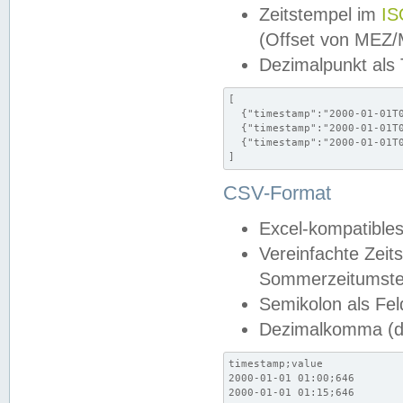
Zeitstempel im
IS
(Offset von MEZ
Dezimalpunkt als
[

  {"timestamp":"2000-01-01T0
  {"timestamp":"2000-01-01T0
  {"timestamp":"2000-01-01T0
]
CSV-Format
Excel-kompatibles
Vereinfachte Zeit
Sommerzeitumstel
Semikolon als Fel
Dezimalkomma (de
timestamp;value

2000-01-01 01:00;646

2000-01-01 01:15;646
