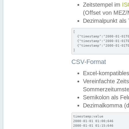
Zeitstempel im
IS
(Offset von MEZ
Dezimalpunkt als
[

  {"timestamp":"2000-01-01T0
  {"timestamp":"2000-01-01T0
  {"timestamp":"2000-01-01T0
]
CSV-Format
Excel-kompatibles
Vereinfachte Zeit
Sommerzeitumstel
Semikolon als Fel
Dezimalkomma (de
timestamp;value

2000-01-01 01:00;646

2000-01-01 01:15;646
