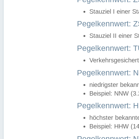
Stauziel I einer S
Pegelkennwert: Z
Stauziel II einer 
Pegelkennwert:
Verkehrsgesichert
Pegelkennwert:
niedrigster bekan
Beispiel: NNW (3
Pegelkennwert:
höchster bekannt
Beispiel: HHW (1
Pegelkennwert: 