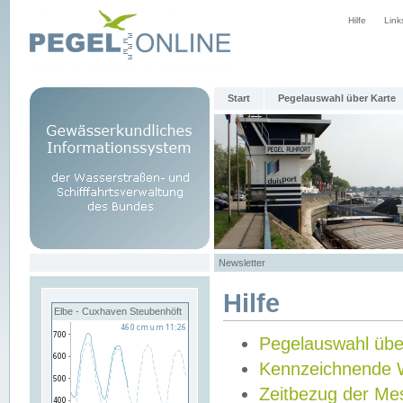
Hilfe
Link
Start
Pegelauswahl über Karte
Newsletter
Hilfe
Elbe - Cuxhaven Steubenhöft
Pegelauswahl übe
Kennzeichnende 
Zeitbezug der Me