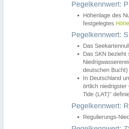
Pegelkennwert: 
Höhenlage des Nul
festgelegtes
Höhe
Pegelkennwert: 
Das Seekartennull
Das SKN bezieht s
Niedrigwassererei
deutschen Bucht) 
In Deutschland un
örtlich niedrigst
Tide (LAT)" definie
Pegelkennwert:
Regulierungs-Nie
Pegelkennwert: Z