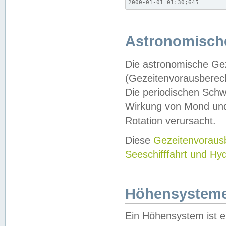
2000-01-01 01:30;645
Astronomische
Die astronomische Gez
(Gezeitenvorausberec
Die periodischen Schw
Wirkung von Mond und
Rotation verursacht.
Diese
Gezeitenvorau
Seeschifffahrt und Hy
Höhensystem
Ein Höhensystem ist e