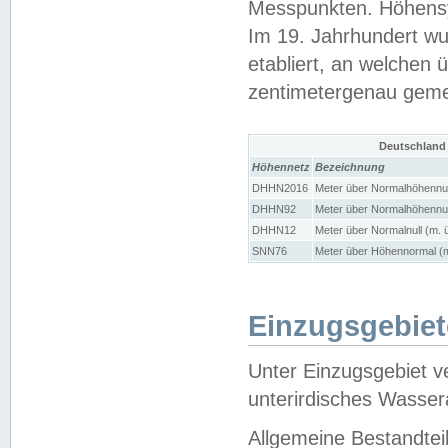
Messpunkten. Höhensy
Im 19. Jahrhundert wu
etabliert, an welchen 
zentimetergenau gem
Deutschland
Höhennetz
Bezeichnung
DHHN2016
Meter über Normalhöhennul
DHHN92
Meter über Normalhöhennul
DHHN12
Meter über Normalnull (m. 
SNN76
Meter über Höhennormal (m
Einzugsgebiet
Unter Einzugsgebiet v
unterirdisches Wasser
Allgemeine Bestandtei