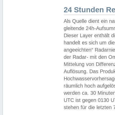
24 Stunden R
Als Quelle dient ein n
gleitende 24h-Aufsum
Dieser Layer enthält
handelt es sich um di
angeeichten“ Radarnie
der Radar- mit den O
Mittelung von Differe
Auflösung. Das Produk
Hochwasservorhersagez
räumlich hoch aufgelö
werden ca. 30 Minuten
UTC ist gegen 0130 UTC
stehen für die letzten