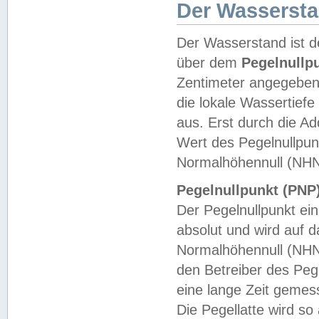
Der Wasserst
Der Wasserstand ist d
über dem
Pegelnullp
Zentimeter angegeben
die lokale Wassertie
aus. Erst durch die A
Wert des Pegelnullpun
Normalhöhennull (NHN
Pegelnullpunkt (PNP)
Der Pegelnullpunkt ei
absolut und wird auf
Normalhöhennull (NHN
den Betreiber des Pege
eine lange Zeit geme
Die Pegellatte wird s