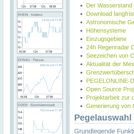
Der Wasserstand
Download langfris
RHEIN - Koblenz
Astronomische Gez
Höhensysteme
Einzugsgebiete
24h Regenradar
Seezeichen von 
DONAU - Passau
Aktualität der Me
Grenzwertübersch
PEGELONLINE-Di
Open Source Projek
Projektarbeit zur
Generierung von 
ODER - Eisenhüttenstadt
Pegelauswahl 
Grundlegende Funkti