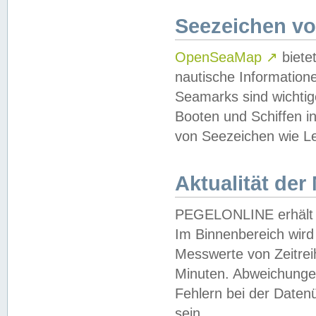
Seezeichen v
OpenSeaMap
↗
biete
nautische Information
Seamarks sind wichtig
Booten und Schiffen i
von Seezeichen wie Le
Aktualität der
PEGELONLINE erhält u
Im Binnenbereich wird 
Messwerte von Zeitreih
Minuten. Abweichungen
Fehlern bei der Daten
sein.