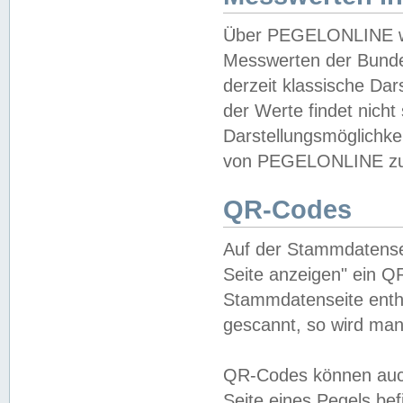
Über PEGELONLINE wer
Messwerten der Bundes
derzeit klassische Da
der Werte findet nicht 
Darstellungsmöglichkei
von PEGELONLINE zu 
QR-Codes
Auf der Stammdatensei
Seite anzeigen" ein Q
Stammdatenseite enthä
gescannt, so wird man
QR-Codes können auc
Seite eines Pegels be