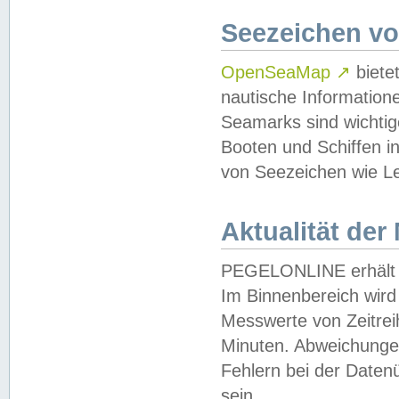
Seezeichen v
OpenSeaMap
↗
biete
nautische Information
Seamarks sind wichtig
Booten und Schiffen i
von Seezeichen wie Le
Aktualität der
PEGELONLINE erhält u
Im Binnenbereich wird 
Messwerte von Zeitreih
Minuten. Abweichungen
Fehlern bei der Daten
sein.