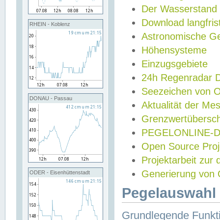
Der Wasserstand
Download langfris
RHEIN - Koblenz
Astronomische Gez
Höhensysteme
Einzugsgebiete
24h Regenradar
Seezeichen von 
DONAU - Passau
Aktualität der Me
Grenzwertübersch
PEGELONLINE-Di
Open Source Projek
Projektarbeit zur
Generierung von 
ODER - Eisenhüttenstadt
Pegelauswahl 
Grundlegende Funkti