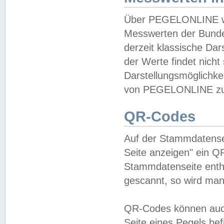
Über PEGELONLINE wer
Messwerten der Bundes
derzeit klassische Da
der Werte findet nicht 
Darstellungsmöglichkei
von PEGELONLINE zu 
QR-Codes
Auf der Stammdatensei
Seite anzeigen" ein Q
Stammdatenseite enthä
gescannt, so wird man
QR-Codes können auc
Seite eines Pegels be