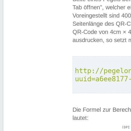
Tab öffnen", welcher 
Voreingestellt sind 4
Seitenlänge des QR-C
QR-Code von 4cm × 4c
ausdrucken, so setzt 
http://pegelo
uuid=a6ee8177
Die Formel zur Berech
lautet:
			(DPI × Druckkantenlänge in cm) ÷ 2,54 = Kantenlänge in Pixel
