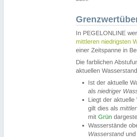
Grenzwertüber
In PEGELONLINE werde
mittleren niedrigsten
einer Zeitspanne in Be
Die farblichen Abstuf
aktuellen Wasserstand
Ist der aktuelle 
als
niedriger Was
Liegt der aktue
gilt dies als
mittle
mit
Grün
dargestel
Wasserstände obe
Wasserstand
und