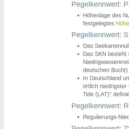
Pegelkennwert: 
Höhenlage des Nul
festgelegtes
Höhe
Pegelkennwert: 
Das Seekartennull
Das SKN bezieht s
Niedrigwassererei
deutschen Bucht) 
In Deutschland un
örtlich niedrigst
Tide (LAT)" definie
Pegelkennwert:
Regulierungs-Nie
Pegelkennwert: Z