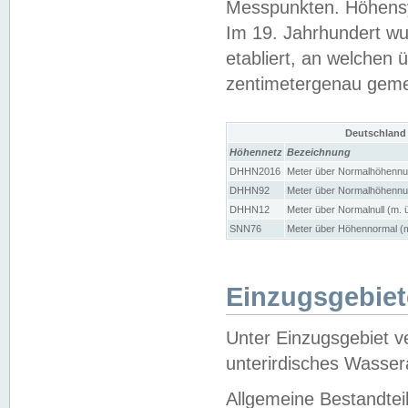
Messpunkten. Höhensy
Im 19. Jahrhundert wu
etabliert, an welchen 
zentimetergenau gem
Deutschland
Höhennetz
Bezeichnung
DHHN2016
Meter über Normalhöhennul
DHHN92
Meter über Normalhöhennul
DHHN12
Meter über Normalnull (m. 
SNN76
Meter über Höhennormal (m
Einzugsgebiet
Unter Einzugsgebiet v
unterirdisches Wasser
Allgemeine Bestandtei