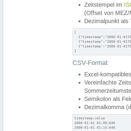
Zeitstempel im
IS
(Offset von MEZ
Dezimalpunkt als
[

  {"timestamp":"2000-01-01T0
  {"timestamp":"2000-01-01T0
  {"timestamp":"2000-01-01T0
]
CSV-Format
Excel-kompatibles
Vereinfachte Zeit
Sommerzeitumstel
Semikolon als Fel
Dezimalkomma (de
timestamp;value

2000-01-01 01:00;646

2000-01-01 01:15;646
