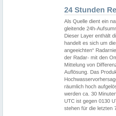
24 Stunden R
Als Quelle dient ein n
gleitende 24h-Aufsum
Dieser Layer enthält
handelt es sich um di
angeeichten“ Radarnie
der Radar- mit den O
Mittelung von Differe
Auflösung. Das Produk
Hochwasservorhersagez
räumlich hoch aufgelö
werden ca. 30 Minuten
UTC ist gegen 0130 UTC
stehen für die letzten