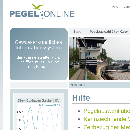
Hilfe
Link
Start
Pegelauswahl über Karte
Newsletter
Hilfe
Elbe - Cuxhaven Steubenhöft
Pegelauswahl übe
Kennzeichnende 
Zeitbezug der Me