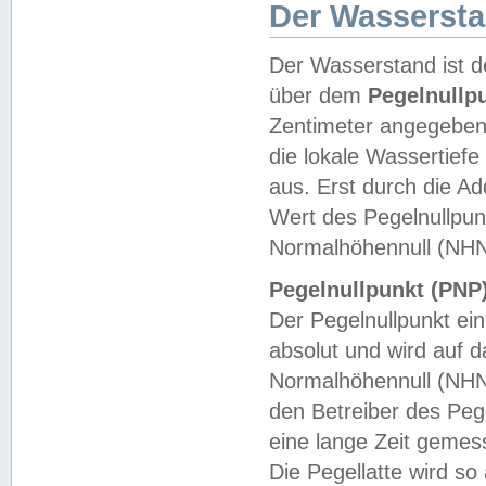
Der Wasserst
Der Wasserstand ist d
über dem
Pegelnullp
Zentimeter angegeben
die lokale Wassertie
aus. Erst durch die A
Wert des Pegelnullpun
Normalhöhennull (NHN
Pegelnullpunkt (PNP)
Der Pegelnullpunkt ei
absolut und wird auf
Normalhöhennull (NHN
den Betreiber des Pege
eine lange Zeit geme
Die Pegellatte wird s