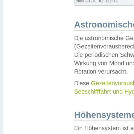
2000-01-01 01:30;645
Astronomische
Die astronomische Gez
(Gezeitenvorausberec
Die periodischen Schw
Wirkung von Mond und
Rotation verursacht.
Diese
Gezeitenvorau
Seeschifffahrt und Hy
Höhensystem
Ein Höhensystem ist e