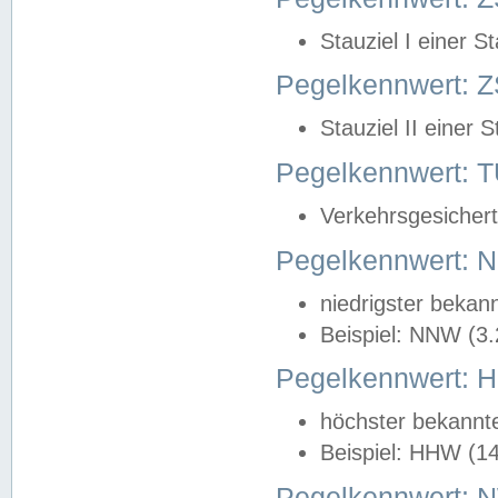
Stauziel I einer S
Pegelkennwert: Z
Stauziel II einer 
Pegelkennwert:
Verkehrsgesichert
Pegelkennwert:
niedrigster bekan
Beispiel: NNW (3
Pegelkennwert:
höchster bekannt
Beispiel: HHW (1
Pegelkennwert: 