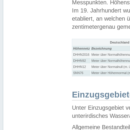
Messpunkten. Höhensy
Im 19. Jahrhundert wu
etabliert, an welchen 
zentimetergenau gem
Deutschland
Höhennetz
Bezeichnung
DHHN2016
Meter über Normalhöhennul
DHHN92
Meter über Normalhöhennul
DHHN12
Meter über Normalnull (m. 
SNN76
Meter über Höhennormal (m
Einzugsgebiet
Unter Einzugsgebiet v
unterirdisches Wasser
Allgemeine Bestandtei