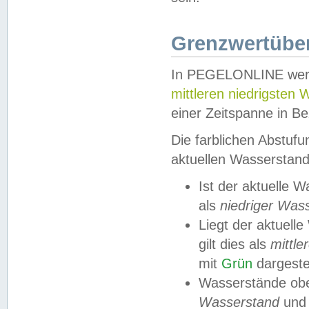
Grenzwertüber
In PEGELONLINE werde
mittleren niedrigsten
einer Zeitspanne in Be
Die farblichen Abstuf
aktuellen Wasserstand
Ist der aktuelle 
als
niedriger Was
Liegt der aktue
gilt dies als
mittle
mit
Grün
dargestel
Wasserstände obe
Wasserstand
und