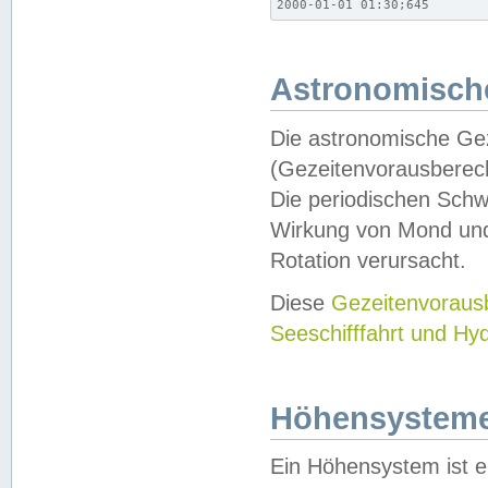
2000-01-01 01:30;645
Astronomische
Die astronomische Gez
(Gezeitenvorausberec
Die periodischen Schw
Wirkung von Mond und
Rotation verursacht.
Diese
Gezeitenvorau
Seeschifffahrt und Hy
Höhensystem
Ein Höhensystem ist e