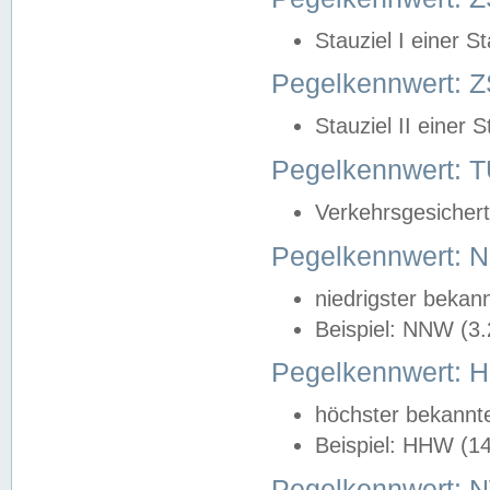
Stauziel I einer S
Pegelkennwert: Z
Stauziel II einer 
Pegelkennwert:
Verkehrsgesichert
Pegelkennwert:
niedrigster bekan
Beispiel: NNW (3
Pegelkennwert:
höchster bekannt
Beispiel: HHW (1
Pegelkennwert: 