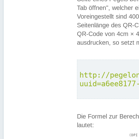
Tab öffnen", welcher 
Voreingestellt sind 4
Seitenlänge des QR-C
QR-Code von 4cm × 4c
ausdrucken, so setzt 
http://pegelo
uuid=a6ee8177
Die Formel zur Berech
lautet:
			(DPI × Druckkantenlänge in cm) ÷ 2,54 = Kantenlänge in Pixel
