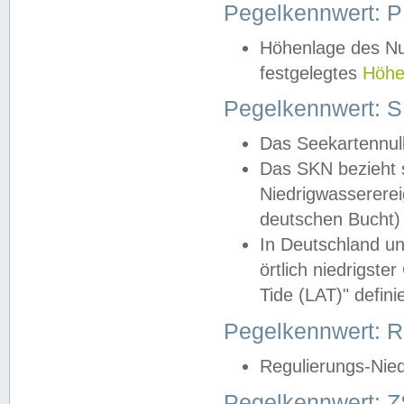
Pegelkennwert: 
Höhenlage des Nul
festgelegtes
Höhe
Pegelkennwert: 
Das Seekartennull
Das SKN bezieht s
Niedrigwassererei
deutschen Bucht) 
In Deutschland un
örtlich niedrigst
Tide (LAT)" definie
Pegelkennwert:
Regulierungs-Nie
Pegelkennwert: Z