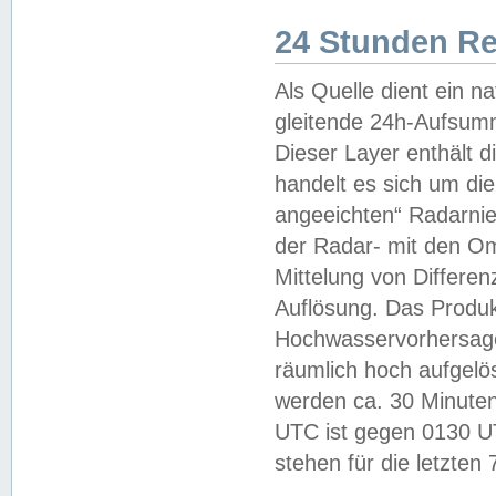
24 Stunden R
Als Quelle dient ein n
gleitende 24h-Aufsum
Dieser Layer enthält
handelt es sich um di
angeeichten“ Radarnie
der Radar- mit den O
Mittelung von Differe
Auflösung. Das Produk
Hochwasservorhersagez
räumlich hoch aufgelö
werden ca. 30 Minuten
UTC ist gegen 0130 UTC
stehen für die letzten