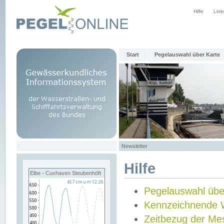
Hilfe
Link
Start
Pegelauswahl über Karte
Newsletter
Hilfe
Elbe - Cuxhaven Steubenhöft
Pegelauswahl übe
Kennzeichnende 
Zeitbezug der Me