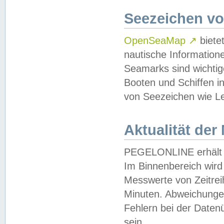
Seezeichen v
OpenSeaMap
↗
biete
nautische Information
Seamarks sind wichtig
Booten und Schiffen i
von Seezeichen wie Le
Aktualität der
PEGELONLINE erhält u
Im Binnenbereich wird 
Messwerte von Zeitreih
Minuten. Abweichungen
Fehlern bei der Daten
sein.