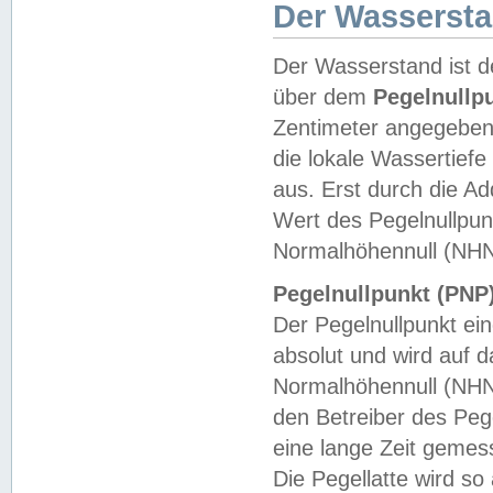
Der Wasserst
Der Wasserstand ist d
über dem
Pegelnullp
Zentimeter angegeben
die lokale Wassertie
aus. Erst durch die A
Wert des Pegelnullpun
Normalhöhennull (NHN
Pegelnullpunkt (PNP)
Der Pegelnullpunkt ei
absolut und wird auf
Normalhöhennull (NHN
den Betreiber des Pege
eine lange Zeit geme
Die Pegellatte wird s