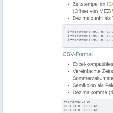
Zeitstempel im
IS
(Offset von MEZ
Dezimalpunkt als
[

  {"timestamp":"2000-01-01T0
  {"timestamp":"2000-01-01T0
  {"timestamp":"2000-01-01T0
]
CSV-Format
Excel-kompatibles
Vereinfachte Zeit
Sommerzeitumstel
Semikolon als Fel
Dezimalkomma (de
timestamp;value

2000-01-01 01:00;646

2000-01-01 01:15;646
