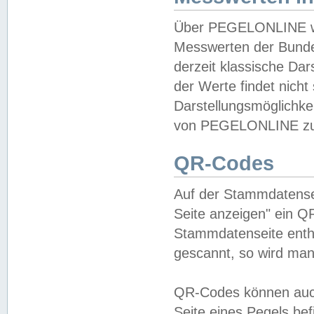
Über PEGELONLINE wer
Messwerten der Bundes
derzeit klassische Da
der Werte findet nicht 
Darstellungsmöglichkei
von PEGELONLINE zu 
QR-Codes
Auf der Stammdatensei
Seite anzeigen" ein Q
Stammdatenseite enthä
gescannt, so wird man
QR-Codes können auc
Seite eines Pegels be