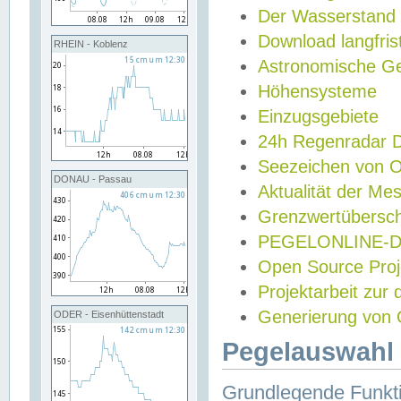
Der Wasserstand
Download langfris
RHEIN - Koblenz
Astronomische Gez
Höhensysteme
Einzugsgebiete
24h Regenradar
Seezeichen von 
DONAU - Passau
Aktualität der Me
Grenzwertübersch
PEGELONLINE-Di
Open Source Projek
Projektarbeit zur
Generierung von 
ODER - Eisenhüttenstadt
Pegelauswahl 
Grundlegende Funkti