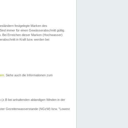
esländern festgelegte Marken des
Sind immer für einen Gewässerabschnitt gültig.
. Bei Erreichen dieser Marken (Hochwasser)
erabschnitt in Kraft bzw. werden bei
tem
. Siehe auch die Informationen zum
 (z.B bei anhaltenden ablandigen Winden in der
drigster Gezeitenwasserstande (NGzW) bzw. "Lowest