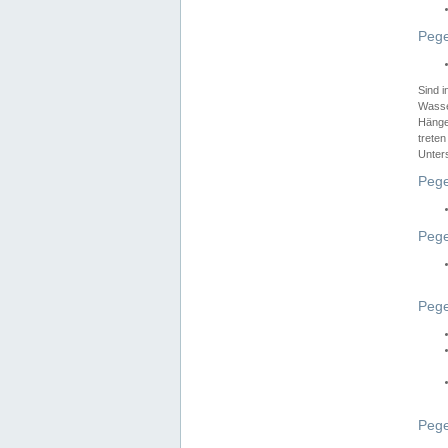
Pege
Sind 
Wasser
Hänge
treten
Unter
Pege
Pege
Pege
Pege