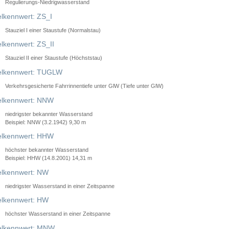
Regulierungs-Niedrigwasserstand
lkennwert: ZS_I
Stauziel I einer Staustufe (Normalstau)
lkennwert: ZS_II
Stauziel II einer Staustufe (Höchststau)
elkennwert: TUGLW
Verkehrsgesicherte Fahrrinnentiefe unter GlW (Tiefe unter GlW)
lkennwert: NNW
niedrigster bekannter Wasserstand
Beispiel: NNW (3.2.1942) 9,30 m
lkennwert: HHW
höchster bekannter Wasserstand
Beispiel: HHW (14.8.2001) 14,31 m
lkennwert: NW
niedrigster Wasserstand in einer Zeitspanne
lkennwert: HW
höchster Wasserstand in einer Zeitspanne
elkennwert: MNW