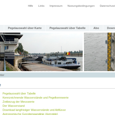
Hilfe
Links
Impressum
Nutzungsbedingungen
Datenschutz
Pegelauswahl über Karte
Pegelauswahl über Tabelle
Abo
Down
tter
e
Pegelauswahl über Tabelle
Kennzeichnende Wasserstände und Pegelkennwerte
Zeitbezug der Messwerte
Der Wasserstand
Download langfristiger Wasserstände und Abflüsse
Astronomische Gezeitenganglinie (Astrotide)