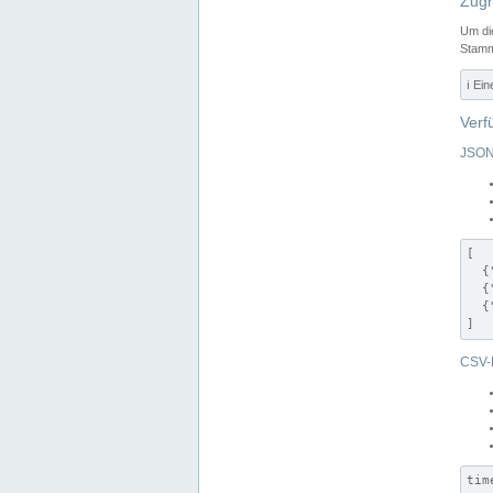
Zugr
Um di
Stamm
ℹ️ Ei
Verf
JSON
[

  {
  {
  {
]
CSV-
tim