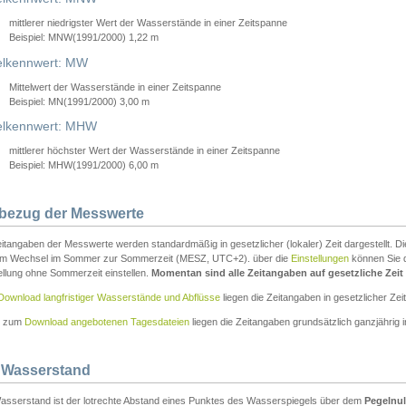
mittlerer niedrigster Wert der Wasserstände in einer Zeitspanne
Beispiel: MNW(1991/2000) 1,22 m
lkennwert: MW
Mittelwert der Wasserstände in einer Zeitspanne
Beispiel: MN(1991/2000) 3,00 m
elkennwert: MHW
mittlerer höchster Wert der Wasserstände in einer Zeitspanne
Beispiel: MHW(1991/2000) 6,00 m
tbezug der Messwerte
itangaben der Messwerte werden standardmäßig in gesetzlicher (lokaler) Zeit dargestellt. D
em Wechsel im Sommer zur Sommerzeit (MESZ, UTC+2). über die
Einstellungen
können Sie d
ellung ohne Sommerzeit einstellen.
Momentan sind alle Zeitangaben auf gesetzliche Zeit e
Download langfristiger Wasserstände und Abflüsse
liegen die Zeitangaben in gesetzlicher Zeit
n zum
Download angebotenen Tagesdateien
liegen die Zeitangaben grundsätzlich ganzjährig in
 Wasserstand
asserstand ist der lotrechte Abstand eines Punktes des Wasserspiegels über dem
Pegelnul