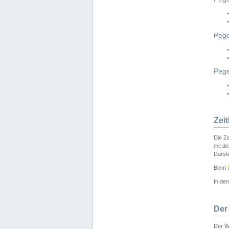
Pege
Peg
Zei
Die Ze
mit d
Darst
Beim
In de
Der
Der W