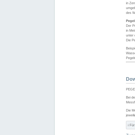
in Ze
umgeb
des W
Pegel
Der P
in Me
unter
Die Pe
Beisp
Wasse
Pegeln
Dow
PEGEL
Bei d
Messf
Die M
jeweil
ℹ️ F