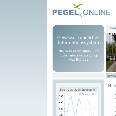
Start
Newsle
Hilf
Elbe - Cuxhaven Steubenhöft