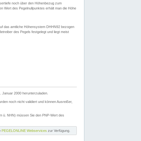
ssertiefe noch über den Höhenbezug zum
en Wert des Pegelnullpunktes erhält man die Höhe
d auf das amtliche Höhensystem DHHN92 bezogen
reiber des Pegels festgelegt und liegt meist
. Januar 2000 herunterzuladen.
den noch nicht validiert und können Ausreißer,
(m ü. NHN) müssen Sie den PNP-Wert des
ie
PEGELONLINE Webservices
zur Verfügung.