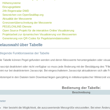
Höhensysteme
Einzugsgebiete
24h Regenradar DWD
Seezeichen von OpenSeaMap.org
Aktualität der Messwerte
Grenzwertüberschreitung der Messwerte
PEGELONLINE-Dienste
Open Source Projekt für die interaktive Online Visualisierung
Projektarbeit zur dynamischen Visualisierung von Messwerten
Generierung von QR-Codes für Pegelstammdatenseiten
elauswahl über Tabelle
legende Funktionsweise der Tabelle
die Tabelle können Pegel gefunden werden und deren Messwerte heruntergeladen oder visuali
vascript deaktiviert oder nicht verfügbar so muss jede Änderung mit der Bestätigung des "Filt
int nur bei deaktiviertem Javascript. Bei eingeschaltetem Javascript aktualisieren sich alle 
itstempel in den Dateien beim Download liegen ganzjährig in mitteleuropäischer Winterzeit vo
Bedienung der Tabelle:
Beschreibung
meter
Hier besteht die Möglichkeit, die auszuwertende Messgröße einzustellen. Bei einer Ände