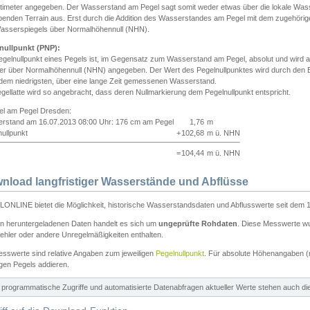
ntimeter angegeben. Der Wasserstand am Pegel sagt somit weder etwas über die lokale Wa
enden Terrain aus. Erst durch die Addition des Wasserstandes am Pegel mit dem zugehörig
asserspiegels über Normalhöhennull (NHN).
nullpunkt (PNP):
egelnullpunkt eines Pegels ist, im Gegensatz zum Wasserstand am Pegel, absolut und wir
ter über Normalhöhennull (NHN) angegeben. Der Wert des Pegelnullpunktes wird durch den Bet
 dem niedrigsten, über eine lange Zeit gemessenen Wasserstand.
gellatte wird so angebracht, dass deren Nullmarkierung dem Pegelnullpunkt entspricht.
iel am Pegel Dresden:
rstand am 16.07.2013 08:00 Uhr: 176 cm am Pegel
1,76
m
ullpunkt
+
102,68
m ü. NHN
=
104,44
m ü. NHN
nload langfristiger Wasserstände und Abflüsse
ONLINE bietet die Möglichkeit, historische Wasserstandsdaten und Abflusswerte seit dem 1
en heruntergeladenen Daten handelt es sich um
ungeprüfte Rohdaten
. Diese Messwerte wur
ehler oder andere Unregelmäßigkeiten enthalten.
esswerte sind relative Angaben zum jeweiligen
Pegelnullpunkt
. Für absolute Höhenangaben 
igen Pegels addieren.
ür programmatische Zugriffe und automatisierte Datenabfragen aktueller Werte stehen auch d