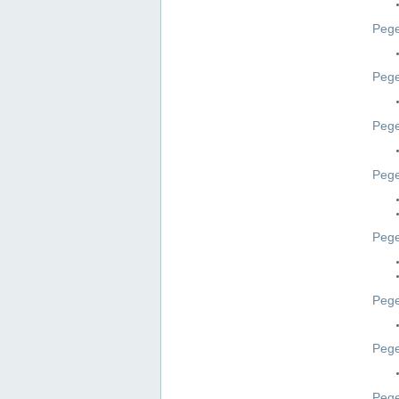
Pege
Pege
Peg
Pege
Pege
Pege
Pege
Peg