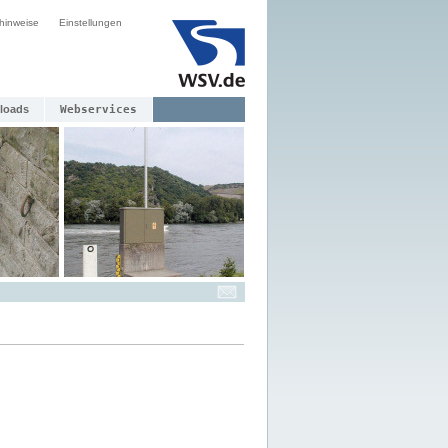
hinweise
Einstellungen
loads
Webservices