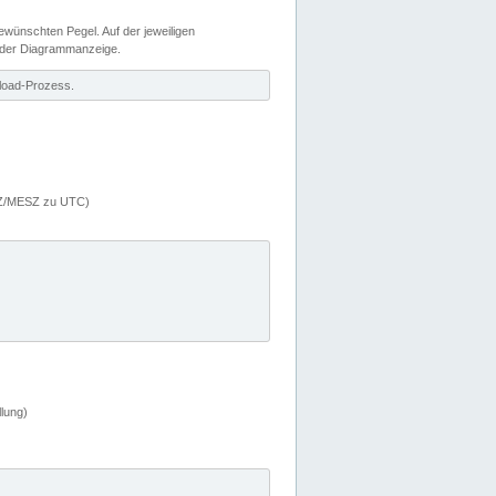
wünschten Pegel. Auf der jeweiligen
 der Diagrammanzeige.
load-Prozess.
MEZ/MESZ zu UTC)
lung)