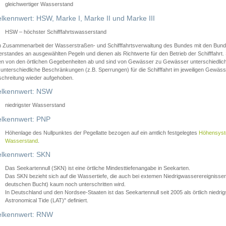
gleichwertiger Wasserstand
lkennwert: HSW, Marke I, Marke II und Marke III
HSW – höchster Schifffahrtswasserstand
in Zusammenarbeit der Wasserstraßen- und Schifffahrtsverwaltung des Bundes mit den Bund
standes an ausgewählten Pegeln und dienen als Richtwerte für den Betrieb der Schifffahrt. 
n von den örtlichen Gegebenheiten ab und sind von Gewässer zu Gewässer unterschiedlich
 unterschiedliche Beschränkungen (z.B. Sperrungen) für die Schifffahrt im jeweiligen Gewäss
schreitung wieder aufgehoben.
lkennwert: NSW
niedrigster Wasserstand
lkennwert: PNP
Höhenlage des Nullpunktes der Pegellatte bezogen auf ein amtlich festgelegtes
Höhensys
Wasserstand
.
lkennwert: SKN
Das Seekartennull (SKN) ist eine örtliche Mindesttiefenangabe in Seekarten.
Das SKN bezieht sich auf die Wassertiefe, die auch bei extemen Niedrigwasserereignissen
deutschen Bucht) kaum noch unterschritten wird.
In Deutschland und den Nordsee-Staaten ist das Seekartennull seit 2005 als örtlich nie
Astronomical Tide (LAT)" definiert.
lkennwert: RNW