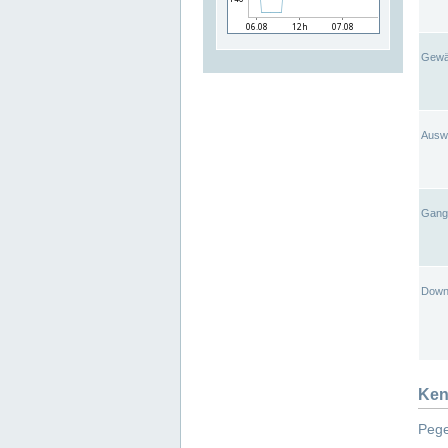
Gewä
Ausw
Gangl
Down
Ken
Pege