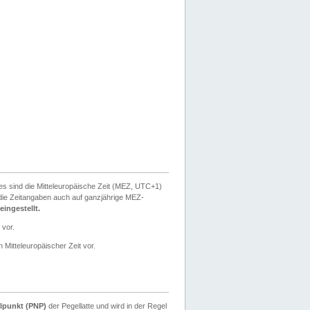
ies sind die Mitteleuropäische Zeit (MEZ, UTC+1)
ie Zeitangaben auch auf ganzjährige MEZ-
ingestellt.
 vor.
 Mitteleuropäischer Zeit vor.
lpunkt (PNP)
der Pegellatte und wird in der Regel