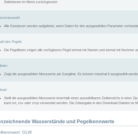
Selektionen im Menü zurückgesetzt.
sserauswahl
Alle Gewässer werden aufgelistet, wenn Daten für den ausgewählten Parameter vorhande
ahl des Pegels
Die Pegellisten zeigen alle verfügbaren Pegel einmal mit Namen und einmal mit Nummer a
inien
Zeigt die ausgewählten Messwerte als Ganglinie. Es können maximal 6 ausgewählt werde
load
Stellt die ausgewählten Messwerte innerhalb eines auswählbaren Zeitbereichs in einer Zi
kann txt, csv oder zrxp verwendet werden. Die Zeitangabe in den Download-Dateien ist 
nzeichnende Wasserstände und Pegelkennwerte
lkennwert: GLW