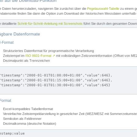
iff auf die Download-Funktion
e Daten herunterzuladen, navigieren Sie zunächst über die
Pegelauswahl-Tabelle
zu einem ge
datenseite finden Sie dann die Option zum Download der historischen Messdaten unterhalb
ne detaillierte
Schritt-für-Schritt-Anleitung mit Screenshots
führt Sie durch den gesamten Down
ügbare Datenformate
-Format
Strukturiertes Datenformat für programmatische Verarbeitung
Zeitstempel im
ISO 8601-Format
↗
mit vollständigen Zeitzoneninformation (Offset von 
Dezimalpunkt als Trennzeichen
"timestamp":"2000-01-01T01:00:00+01:00","value":646},

"timestamp":"2000-01-01T01:15:00+01:00","value":646},

"timestamp":"2000-01-01T01:30:00+01:00","value":645}

Format
Excel-kompatibles Tabellenformat
Vereinfachte Zeitstempeldarstellung in gesetzlicher Zeit (MEZ/MESZ mit Sommerzeitumstel
Semikolon als Feldtrenner
Dezimalkomma (deutsche Notation)
estamp;value
