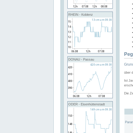
RHEIN - Koblenz
Peg
DONAU - Passau
Grund
über 
Ist Ja
ersche
Die Ze
ODER - Eisenhüttenstadt
Para