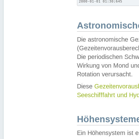
2000-01-01 01:30;645
Astronomische
Die astronomische Gez
(Gezeitenvorausberec
Die periodischen Schw
Wirkung von Mond und
Rotation verursacht.
Diese
Gezeitenvorau
Seeschifffahrt und Hy
Höhensystem
Ein Höhensystem ist e