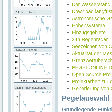
Der Wasserstand
Download langfris
RHEIN - Koblenz
Astronomische Gez
Höhensysteme
Einzugsgebiete
24h Regenradar
Seezeichen von 
DONAU - Passau
Aktualität der Me
Grenzwertübersch
PEGELONLINE-Di
Open Source Projek
Projektarbeit zur
Generierung von 
ODER - Eisenhüttenstadt
Pegelauswahl 
Grundlegende Funkti