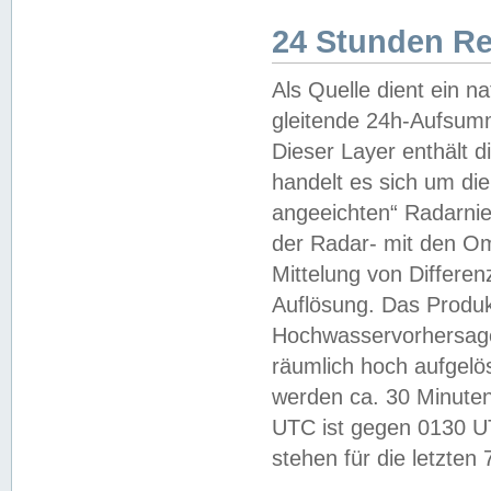
24 Stunden R
Als Quelle dient ein n
gleitende 24h-Aufsum
Dieser Layer enthält
handelt es sich um di
angeeichten“ Radarnie
der Radar- mit den O
Mittelung von Differe
Auflösung. Das Produk
Hochwasservorhersagez
räumlich hoch aufgelö
werden ca. 30 Minuten
UTC ist gegen 0130 UTC
stehen für die letzten