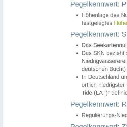
Pegelkennwert: 
Höhenlage des Nul
festgelegtes
Höhe
Pegelkennwert: 
Das Seekartennull
Das SKN bezieht s
Niedrigwassererei
deutschen Bucht) 
In Deutschland un
örtlich niedrigst
Tide (LAT)" definie
Pegelkennwert:
Regulierungs-Nie
Pegelkennwert: Z