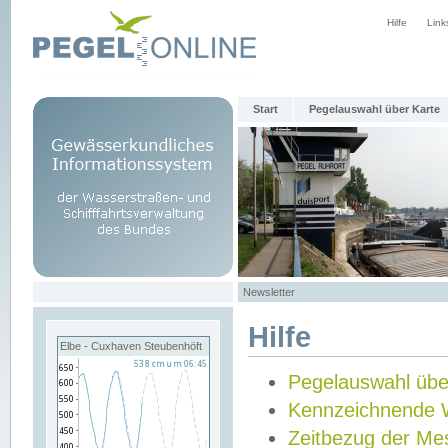
Hilfe
Link
Start
Pegelauswahl über Karte
Newsletter
Hilfe
Elbe - Cuxhaven Steubenhöft
Pegelauswahl übe
Kennzeichnende 
Zeitbezug der Me