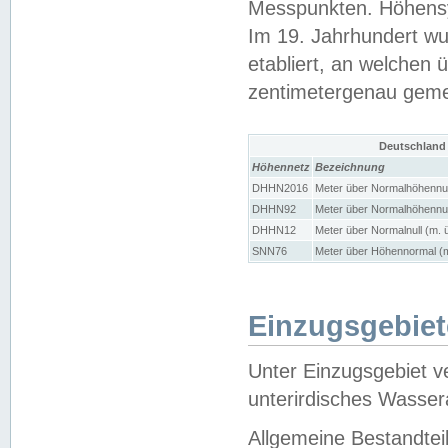
Messpunkten. Höhensy
Im 19. Jahrhundert wu
etabliert, an welchen 
zentimetergenau gem
Deutschland
Höhennetz
Bezeichnung
DHHN2016
Meter über Normalhöhennul
DHHN92
Meter über Normalhöhennul
DHHN12
Meter über Normalnull (m. 
SNN76
Meter über Höhennormal (m
Einzugsgebiet
Unter Einzugsgebiet v
unterirdisches Wasser
Allgemeine Bestandtei