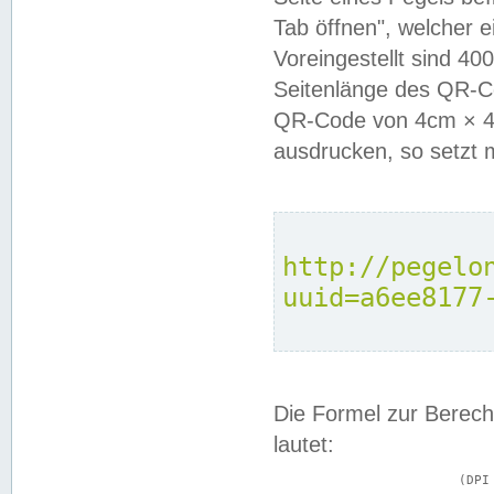
Tab öffnen", welcher 
Voreingestellt sind 4
Seitenlänge des QR-C
QR-Code von 4cm × 4c
ausdrucken, so setzt 
http://pegelo
uuid=a6ee8177
Die Formel zur Berech
lautet:
			(DPI × Druckkantenlänge in cm) ÷ 2,54 = Kantenlänge in Pixel
