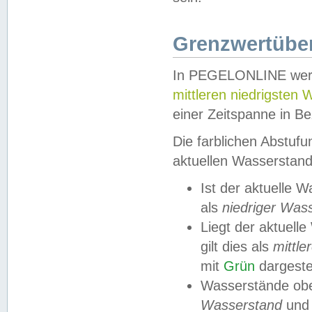
Grenzwertüber
In PEGELONLINE werde
mittleren niedrigsten
einer Zeitspanne in Be
Die farblichen Abstuf
aktuellen Wasserstand
Ist der aktuelle 
als
niedriger Was
Liegt der aktue
gilt dies als
mittle
mit
Grün
dargestel
Wasserstände obe
Wasserstand
und