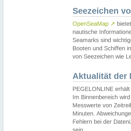
Seezeichen v
OpenSeaMap
↗
biete
nautische Information
Seamarks sind wichtig
Booten und Schiffen i
von Seezeichen wie Le
Aktualität der
PEGELONLINE erhält u
Im Binnenbereich wird 
Messwerte von Zeitreih
Minuten. Abweichungen
Fehlern bei der Daten
sein.