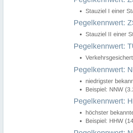
Stauziel I einer S
Pegelkennwert: Z
Stauziel II einer 
Pegelkennwert:
Verkehrsgesichert
Pegelkennwert:
niedrigster bekan
Beispiel: NNW (3
Pegelkennwert:
höchster bekannt
Beispiel: HHW (1
Pegelkennwert: 