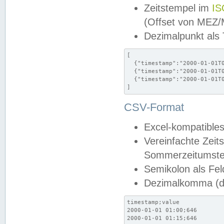
Zeitstempel im
IS
(Offset von MEZ
Dezimalpunkt als
[

  {"timestamp":"2000-01-01T0
  {"timestamp":"2000-01-01T0
  {"timestamp":"2000-01-01T0
]
CSV-Format
Excel-kompatibles
Vereinfachte Zeit
Sommerzeitumstel
Semikolon als Fel
Dezimalkomma (de
timestamp;value

2000-01-01 01:00;646

2000-01-01 01:15;646
