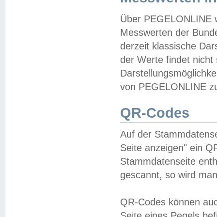
Über PEGELONLINE wer
Messwerten der Bundes
derzeit klassische Da
der Werte findet nicht 
Darstellungsmöglichkei
von PEGELONLINE zu 
QR-Codes
Auf der Stammdatensei
Seite anzeigen" ein Q
Stammdatenseite enthä
gescannt, so wird man
QR-Codes können auc
Seite eines Pegels be