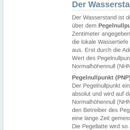
Der Wasserst
Der Wasserstand ist d
über dem
Pegelnullp
Zentimeter angegeben
die lokale Wassertie
aus. Erst durch die A
Wert des Pegelnullpun
Normalhöhennull (NHN
Pegelnullpunkt (PNP)
Der Pegelnullpunkt ei
absolut und wird auf
Normalhöhennull (NHN
den Betreiber des Pege
eine lange Zeit geme
Die Pegellatte wird s